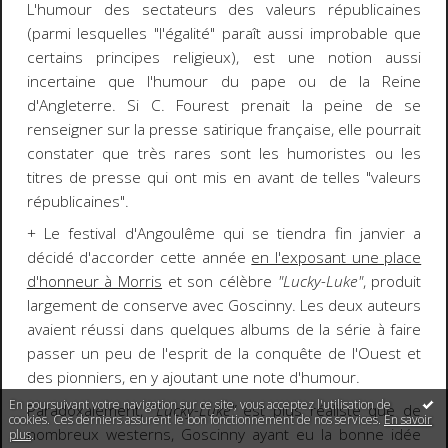
L'humour des sectateurs des valeurs républicaines
(parmi lesquelles "l'égalité" paraît aussi improbable que
certains principes religieux), est une notion aussi
incertaine que l'humour du pape ou de la Reine
d'Angleterre. Si C. Fourest prenait la peine de se
renseigner sur la presse satirique française, elle pourrait
constater que très rares sont les humoristes ou les
titres de presse qui ont mis en avant de telles "valeurs
républicaines".
+ Le festival d'Angoulême qui se tiendra fin janvier a
décidé d'accorder cette année
en l'exposant une place
d'honneur à Morris
et son célèbre
"Lucky-Luke"
, produit
largement de conserve avec Goscinny. Les deux auteurs
avaient réussi dans quelques albums de la série à faire
passer un peu de l'esprit de la conquête de l'Ouest et
des pionniers, en y ajoutant une note d'humour.
En poursuivant votre navigation sur ce site, vous acceptez l'utilisation de
Paradoxalement,
"Lucky-Luke"
est plus réaliste que de
cookies. Ces derniers assurent le bon fonctionnement de nos services.
En savoir
nombreux westerns, Goscinny ayant eu la bonne idée
plus
.