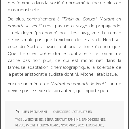
des femmes dans la société nord-américaine de plus en
plus industrielle.
De plus, contrairement à
"Tintin au Congo"
,
"Autant en
emporte le Vent"
n'est pas un ouvrage de propagande,
un plaidoyer "pro domo" pour l'esclavagisme. Le roman
ne dissimule pas que la victoire des Etats du Nord sur
ceux du Sud est avant tout une victoire économique.
Quel historien prétendra le contraire ? Le roman ne
cache pas non plus, ce qui est moins net dans la
fameuse adaptation cinématographique, la sclérose de
la petite aristocratie sudiste dont M. Mitchell était issue.
Encore un mérite de
"Autant en emporte le Vent"
: on ne
devine pas le sexe de son auteur, qui importe peu.
LIEN PERMANENT
CATÉGORIES :
ACTUALITE BD
TAGS :
WEBZINE
,
BD
,
ZÉBRA
,
GRATUIT
,
FANZINE
,
BANDE-DESSINÉE
,
REVUE
,
PRESSE
,
HEBDOMADAIRE
,
NOVEMBRE
,
2020
,
LUCKY-LUKE
,