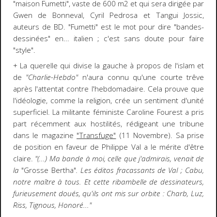
"maison Fumetti", vaste de 600 m2 et qui sera dirigée par
Gwen de Bonneval, Cyril Pedrosa et Tangui Jossic,
auteurs de BD. "Fumetti" est le mot pour dire "bandes-
dessinées" en... italien ; c'est sans doute pour faire
"style".
+ La querelle qui divise la gauche à propos de l'islam et
de
"Charlie-Hebdo"
n'aura connu qu'une courte trêve
après l'attentat contre l'hebdomadaire. Cela prouve que
l'idéologie, comme la religion, crée un sentiment d'unité
superficiel. La militante féministe Caroline Fourest a pris
part récemment aux hostilités, rédigeant une tribune
dans le magazine
"Transfuge"
(11 Novembre). Sa prise
de position en faveur de Philippe Val a le mérite d'être
claire.
"(...) Ma bande à moi, celle que j'admirais, venait de
la
"Grosse Bertha"
. Les éditos fracassants de Val ; Cabu,
notre maître à tous. Et cette ribambelle de dessinateurs,
furieusement doués, qu'ils ont mis sur orbite : Charb, Luz,
Riss, Tignous, Honoré..."