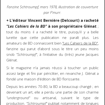
Fanzine Schtroumpf, mars 1978, illustration de couverture
par F'murr.
+ L'éditeur Vincent Bernière (Delcourt) a racheté
"Les Cahiers de la BD"
à son propriétaire Glénat
;
tout du moins il a racheté le titre, puisqu'il y a belle
lurette que cette publication ne paraît plus. Les
amateurs de BD connaissent bien
"Les Cahiers de la BD"
,
fanzine qui parut d'abord sous le titre un peu moins
snob
"Schtroumpf"
, à l'initiative du (très) jeune Jacques
Glénat.
Si le magazine n'a jamais réussi à toucher un public
assez large et fini par péricliter, en revanche J. Glénat a
fondé une maison d'édition de BD florissante.
Depuis les années 70-80, la BD a beaucoup changé ; en
devenant un art, elle a perdu une partie de son charme
"underground"
ou artisanal, suivant le type de
production.
"Schtroumpf"
publiait notamment de longues