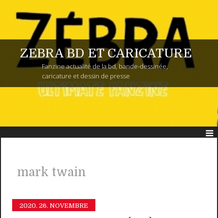
ZEBRA BD ET CARICATURE
Fanzine actualité de la bd, bande-dessinée,
caricature et dessin de presse
mark twain
2020.
26. NOVEMBRE