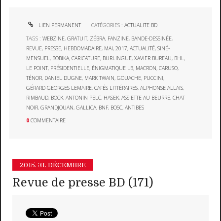
LIEN PERMANENT
CATÉGORIES :
ACTUALITE BD
TAGS :
WEBZINE
,
GRATUIT
,
ZÉBRA
,
FANZINE
,
BANDE-DESSINÉE
,
REVUE
,
PRESSE
,
HEBDOMADAIRE
,
MAI
,
2017
,
ACTUALITÉ
,
SINÉ-
MENSUEL
,
BOBIKA
,
CARICATURE
,
BURLINGUE
,
XAVIER BUREAU
,
BHL
,
LE POINT
,
PRÉSIDENTIELLE
,
ÉNIGMATIQUE LB
,
MACRON
,
CARUSO
,
TÉNOR
,
DANIEL DUGNE
,
MARK TWAIN
,
GOUACHE
,
PUCCINI
,
GÉRARD-GEORGES LEMAIRE
,
CAFÉS LITTÉRAIRES
,
ALPHONSE ALLAIS
,
RIMBAUD
,
BOCK
,
ANTONIN PELC
,
HASEK
,
ASSIETTE AU BEURRE
,
CHAT
NOIR
,
GRANDJOUAN
,
GALLICA
,
BNF
,
BOSC
,
ANTIBES
0
COMMENTAIRE
2015.
31. DÉCEMBRE
Revue de presse BD (171)