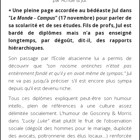
par Achdé & Jul.
+ Une pleine page accordée au bédéaste Jul dans
"Le Monde - Campus"
(17 novembre) pour parler de
sa scolarité et de ses études. Fils de profs, Jul est
bardé de diplômes mais n'a pas enseigné
longtemps, par dégoût, dit-il, des rapports
hiérarchiques.
Son passage par l'Ecole alsacienne lui a permis de
découvrir que
"son racisme antiriches n'était pas
entièrement fondé et qu'il y en avait même de sympas."
Jul
ne va pas jusqu'à préciser s'il est encore plus sympa
depuis qu'il est devenu riche.
Tous ces diplômes expliquent peut-être son humour
intello., plein de références à une culture assez
délimitée socialement. L'humour de Goscinny & Morris
dans
"Lucky Luke"
était plutôt le fruit de l'observation
sociale (dégoût des hommes pour le mariage, duplicité
des avocats, poltronnerie des élus locaux...) renforcée