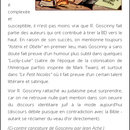
é
complexée
et
susceptible, il n'est pas moins vrai que R. Goscinny fait
partie des auteurs qui ont contribué à tirer la BD vers le
haut. En raison de son succès, on mentionne toujours
"Astérix et Obélix"
en premier lieu, mais Goscinny a sans
doute fait preuve d'un humour plus subtil dans quelques
"Lucky-Luke"
(satire de l'époque de la colonisation de
l'Amérique parfois inspirée de Mark Twain), et surtout
dans
"Le Petit Nicolas"
où il fait preuve d'un certain talent
littéraire et satirique.
Voir R. Goscinny rattaché au judaïsme peut surprendre,
car on ne retrouve nulle part mention dans son oeuvre
du discours identitaire juif à la mode aujourd'hui
(discours débile puisque en contradiction avec la Bible -
autant se réclamer du veau d'or directement).
(Ci-contre caricature de Goscinny par Jean Ache.)