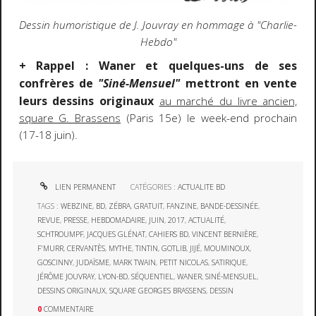
Dessin humoristique de J. Jouvray en hommage à "Charlie-
Hebdo"
+ Rappel : Waner et quelques-uns de ses
confrères de
"Siné-Mensuel"
mettront en vente
leurs dessins originaux
au marché du livre ancien,
square G. Brassens
(Paris 15e) le week-end prochain
(17-18 juin).
LIEN PERMANENT
CATÉGORIES :
ACTUALITE BD
TAGS :
WEBZINE
,
BD
,
ZÉBRA
,
GRATUIT
,
FANZINE
,
BANDE-DESSINÉE
,
REVUE
,
PRESSE
,
HEBDOMADAIRE
,
JUIN
,
2017
,
ACTUALITÉ
,
SCHTROUMPF
,
JACQUES GLÉNAT
,
CAHIERS BD
,
VINCENT BERNIÈRE
,
F'MURR
,
CERVANTÈS
,
MYTHE
,
TINTIN
,
GOTLIB
,
JIJÉ
,
MOUMINOUX
,
GOSCINNY
,
JUDAÏSME
,
MARK TWAIN
,
PETIT NICOLAS
,
SATIRIQUE
,
JÉRÔME JOUVRAY
,
LYON-BD
,
SÉQUENTIEL
,
WANER
,
SINÉ-MENSUEL
,
DESSINS ORIGINAUX
,
SQUARE GEORGES BRASSENS
,
DESSIN
0
COMMENTAIRE