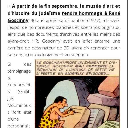
+ A partir de la fin septembre, le musée d'art et
d'histoire du judaïsme
rendra hommage à René
Goscinny
, 40 ans après sa disparition (1977), à travers
l'expo. de nombreuses planches et scénarios originaux,
ainsi que des documents d'archives entre les mains des
ayant-droit ; R. Goscinny avait en effet entamé une
carrière de dessinateur de BD, avant d'y renoncer pour
se consacrer
exclusivement au scénario.
Si des
témoignage
s
concordant
s (Gotlib,
Jijé,
Mouminoux
) font état
d'une
personnalit