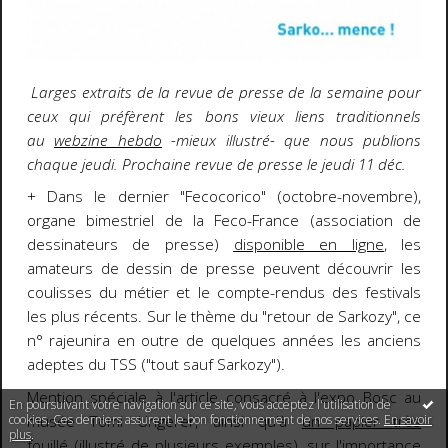
Larges extraits
de la revue de presse de la semaine pour
ceux qui préfèrent les bons vieux liens traditionnels
au
webzine hebdo
-mieux illustré- que nous publions
chaque jeudi. Prochaine revue de presse le jeudi 11 déc.
+ Dans le dernier "Fecocorico" (octobre-novembre),
organe bimestriel de la Feco-France (association de
dessinateurs de presse)
disponible en ligne
, les
amateurs de dessin de presse peuvent découvrir les
coulisses du métier et le compte-rendus des festivals
les plus récents. Sur le thème du "retour de Sarkozy", ce
n° rajeunira en outre de quelques années les anciens
adeptes du TSS ("tout sauf Sarkozy").
Mention spéciale à l'article consacré à l'expo Bosc au
En poursuivant votre navigation sur ce site, vous acceptez l'utilisation de
cookies. Ces derniers assurent le bon fonctionnement de nos services.
En savoir
musée Tomi Ungerer, ainsi qu'à
un papier très
plus
.
fouillé
(illustré de plusieurs exemples), sur l'importance