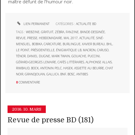
maître défunt de l'humour noir.
LIEN PERMANENT
CATÉGORIES :
ACTUALITE BD
TAGS :
WEBZINE
,
GRATUIT
,
ZÉBRA
,
FANZINE
,
BANDE-DESSINÉE
,
REVUE
,
PRESSE
,
HEBDOMADAIRE
,
MAI
,
2017
,
ACTUALITÉ
,
SINÉ-
MENSUEL
,
BOBIKA
,
CARICATURE
,
BURLINGUE
,
XAVIER BUREAU
,
BHL
,
LE POINT
,
PRÉSIDENTIELLE
,
ÉNIGMATIQUE LB
,
MACRON
,
CARUSO
,
TÉNOR
,
DANIEL DUGNE
,
MARK TWAIN
,
GOUACHE
,
PUCCINI
,
GÉRARD-GEORGES LEMAIRE
,
CAFÉS LITTÉRAIRES
,
ALPHONSE ALLAIS
,
RIMBAUD
,
BOCK
,
ANTONIN PELC
,
HASEK
,
ASSIETTE AU BEURRE
,
CHAT
NOIR
,
GRANDJOUAN
,
GALLICA
,
BNF
,
BOSC
,
ANTIBES
0
COMMENTAIRE
2016.
10. MARS
Revue de presse BD (181)