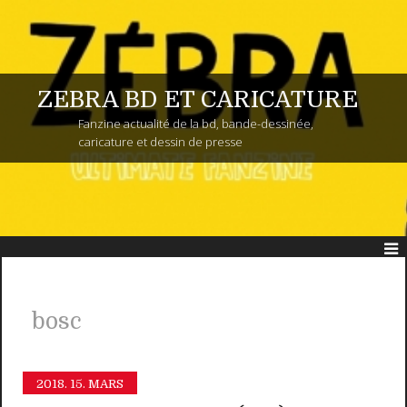
ZEBRA BD ET CARICATURE
Fanzine actualité de la bd, bande-dessinée,
caricature et dessin de presse
bosc
2018.
15. MARS