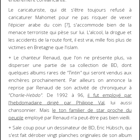
Le caricaturiste, qui dit s'être toujours refusé à
caricaturer Mahomet pour ne pas risquer de vexer
l'épicier arabe du coin [?], s'accommode bien de la
menace terroriste qui pèse sur lui. L'alcool, la drogue et
les accidents de la route font, il est vrai, mille fois plus de
victimes en Bretagne que l'islam.
+ Le chanteur Renaud, que l'on ne présente plus, va
disperser une partie de sa collection de BD, dont
quelques albums rares de
"Tintin"
qui seront vendus aux
enchères prochainement. Par ailleurs on annonce la
reprise par Renaud de son activité de chroniqueur à
"Charlie-Hebdo".
De 1992 à 96,
il fut employé par
l'hebdomadaire dirigé par Philippe Val
, lui aussi
chansonnier. Mais
le ton familier de star proche du
peuple
employé par Renaud n'a peut-être pas bien vieilli.
+ Sale coup pour un dessinateur de BD, Eric Hübsch, qui
s'est fait dérober vingt planches originales de son album