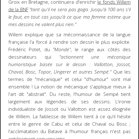
Groix en Bretagne, continuera d'enrichir
le fonds Willem
de la BNF
"tant qu'il ne sera pas gaga. Jusqu'à 100 ans s'il
le faut, en tout cas jusqu'à ce que ma femme estime que
mes dessins ne valent plus rien."
Willem explique que sa méconnaissance de la langue
française l'a forcé à rendre son dessin le plus explicite.
Frédéric Potet, du
"Monde"
, le range aux côtés des
dessinateurs qui
"actionnent une mécanique
humoristique basée sur le dessin : Vallotton, Jossot,
Chaval, Bosc, Topor, Ungerer et autres Sempé."
Que les
termes de "mécanique" et celui "d'humour" vont mal
ensemble ! La notion de mécanique s'applique mieux à
l'art dit "abstrait". Du reste, l'humour de Sempé tient
largement aux légendes de ses dessins. L'ironie
individualiste de Jossot ou Vallotton est assez éloignée
de Willem. La faiblesse de Willem tient à ce qu'il hésite
entre le genre de Cabu et celui de Chaval ou Bosc ;
l'acclimatation du Batave à l'humour français n'est pas
entièrement convaincante.