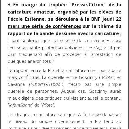
+ En marge du trophée "Presse-Citron" de la
caricature amateur, organisé par les élèves de
l'école Estienne,
se déroulera à la BNF jeudi 22
mars une série de conférences
sur le thème du
rapport de la bande-dessinée avec la caricature
;
il faut souligner que cette série de conférences aura
lieu sous haute protection policière : ne s'agirait-il pas
d'un traquenard afin de procéder à l'arrestation de
quelques anarchistes ?
Le rapport entre la BD et la caricature n'est pas apaisé
mais conflictuel. La querelle entre Goscinny (
"Pilote"
) et
Cavanna (
"Charlie-Hebdo"
) n'était pas une simple
querelle de personnes. Auquel cas, Goscinny aurait
mieux digéré des critiques qui visaient aussi le contenu
"infantilisant"
de
"Pilote"
.
Tandis que la caricature satirique s'efforce de dépasser
le niveau du simple divertissement, la BD tend au
contraire au pur divertissement (et se trouve ainsi peu à