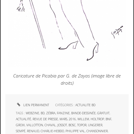
Caricature de Picabia par G. de Zayas (image libre de
droits)
LIEN PERMANENT
CATÉGORIES :
ACTUALITE BD
TAGS :
WEBZINE
,
BD
,
ZÉBRA
,
FANZINE
,
BANDE-DESSINÉE
,
GRATUIT
,
ACTUALITÉ
,
REVUE DE PRESSE
,
MARS
,
2016
,
WILLEM
,
HOLTROP
,
BNF
,
GROIX
,
VALLOTTON
,
CHAVAL
,
JOSSOT
,
BOSC
,
TOPOR
,
UNGERER
,
SEMPÉ
,
RENAUD
,
CHARLIE-HEBDO
,
PHILIPPE VAL
,
CHANSONNIER
,