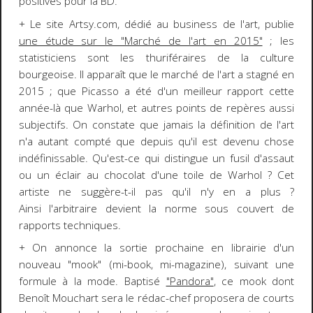
positives pour la BD.
+ Le site Artsy.com, dédié au business de l'art, publie
une étude sur le "Marché de l'art en 2015"
; les
statisticiens sont les thuriféraires de la culture
bourgeoise. Il apparaît que le marché de l'art a stagné en
2015 ; que Picasso a été d'un meilleur rapport cette
année-là que Warhol, et autres points de repères aussi
subjectifs. On constate que jamais la définition de l'art
n'a autant compté que depuis qu'il est devenu chose
indéfinissable. Qu'est-ce qui distingue un fusil d'assaut
ou un éclair au chocolat d'une toile de Warhol ? Cet
artiste ne suggère-t-il pas qu'il n'y en a plus ?
Ainsi l'arbitraire devient la norme sous couvert de
rapports techniques.
+ On annonce la sortie prochaine en librairie d'un
nouveau "mook" (mi-book, mi-magazine), suivant une
formule à la mode. Baptisé
"Pandora"
, ce mook dont
Benoît Mouchart sera le rédac-chef proposera de courts