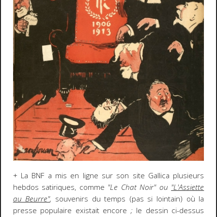
+ La BNF a mis en ligne sur son site Gallica plusieurs
hebdos satiriques, comme
"Le Chat Noir" ou
"L'Assiette
au Beurre"
,
souvenirs du temps (pas si lointain) où la
presse populaire existait encore
;
le dessin ci-dessus