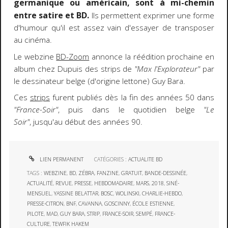
germanique ou américain, sont à mi-chemin
entre satire et BD.
Ils permettent exprimer une forme
d'humour qu'il est assez vain d'essayer de transposer
au cinéma.
Le webzine
BD-Zoom
annonce la réédition prochaine en
album chez Dupuis des strips de
"Max l'Explorateur"
par
le dessinateur belge (d'origine lettone) Guy Bara.
Ces
strips
furent publiés dès la fin des années 50 dans
"France-Soir"
, puis dans le quotidien belge
"Le
Soir"
, jusqu'au début des années 90.
LIEN PERMANENT
CATÉGORIES :
ACTUALITE BD
TAGS :
WEBZINE
,
BD
,
ZÉBRA
,
FANZINE
,
GRATUIT
,
BANDE-DESSINÉE
,
ACTUALITÉ
,
REVUE
,
PRESSE
,
HEBDOMADAIRE
,
MARS
,
2018
,
SINÉ-
MENSUEL
,
YASSINE BELATTAR
,
BOSC
,
WOLINSKI
,
CHARLIE-HEBDO
,
PRESSE-CITRON
,
BNF
,
CAVANNA
,
GOSCINNY
,
ÉCOLE ESTIENNE
,
PILOTE
,
MAD
,
GUY BARA
,
STRIP
,
FRANCE-SOIR
,
SEMPÉ
,
FRANCE-
CULTURE
,
TEWFIK HAKEM