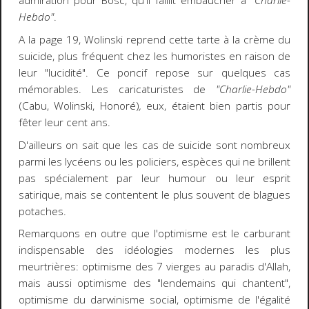
admiration pour Bosc, qu'il faillit embaucher à
"Charlie-
Hebdo"
.
A la page 19, Wolinski reprend cette tarte à la crème du
suicide, plus fréquent chez les humoristes en raison de
leur "lucidité". Ce poncif repose sur quelques cas
mémorables. Les caricaturistes de
"Charlie-Hebdo"
(Cabu, Wolinski, Honoré)
,
eux,
étaient bien partis pour
fêter leur cent ans.
D'ailleurs on sait que les cas de suicide sont nombreux
parmi les lycéens ou les policiers, espèces qui ne brillent
pas spécialement par leur humour ou leur esprit
satirique, mais se contentent le plus souvent de blagues
potaches.
Remarquons en outre que l'optimisme est le carburant
indispensable des idéologies modernes les plus
meurtrières: optimisme des 7 vierges au paradis d'Allah,
mais aussi optimisme des "lendemains qui chantent",
optimisme du darwinisme social, optimisme de l'égalité