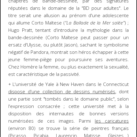
chapitres de bande-dessinée, par des signatures
réputées dans le domaine de la "BD pour adultes". Le
titre serait une allusion au prénom d'une adolescente
qui allume Corto Maltese (
"La Ballade de la Mer salée"
) ;
Hugo Pratt, tentant d'introduire la mythologie dans la
bande-dessinée (Corto Maltese peut passer pour un
ersatz d'Ulysse, ou plutôt Jason), sachant le symbolisme
négatif de Pandora, montrait son héros échapper à cette
jeune femme-piège pour poursuivre ses aventures.
Chez Homère la femme, ou plus exactement la sexualité,
est caractéristique de la passivité.
+ L'université de Yale à New Haven dans le Connecticut
dispose d'une collection de dessins numérisés
, dont
une partie sont "tombés dans le domaine public", selon
l'expression consacrée ; cette université met à la
disposition des internautes de bonnes versions
numérisées de ces images. Parmi
les caricatures
(environ 80) se trouve la série de peintres français
(Picasso, Picabia, Laurencin, Matisse, Gleizes...)