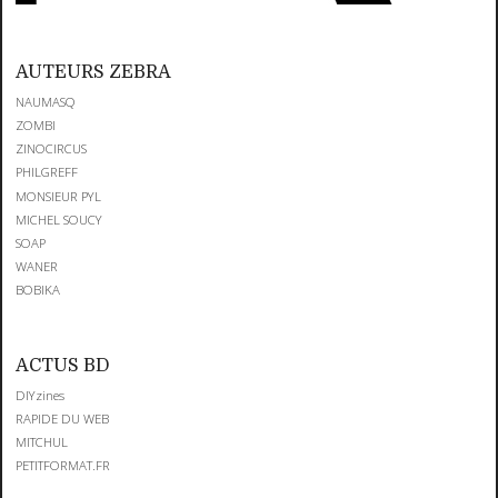
AUTEURS ZEBRA
NAUMASQ
ZOMBI
ZINOCIRCUS
PHILGREFF
MONSIEUR PYL
MICHEL SOUCY
SOAP
WANER
BOBIKA
ACTUS BD
DIYzines
RAPIDE DU WEB
MITCHUL
PETITFORMAT.FR