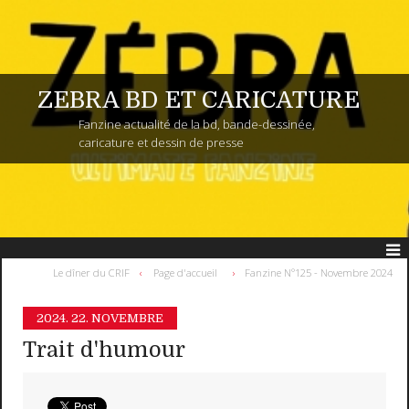
ZEBRA BD ET CARICATURE
Fanzine actualité de la bd, bande-dessinée,
caricature et dessin de presse
Le dîner du CRIF
Page d'accueil
Fanzine N°125 - Novembre 2024
2024.
22. NOVEMBRE
Trait d'humour