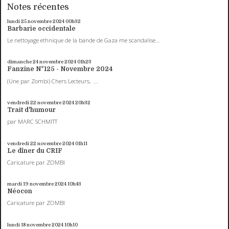
Notes récentes
lundi 25
novembre 2024
00h32
Barbarie occidentale
Le nettoyage ethnique de la bande de Gaza me scandalise...
dimanche 24
novembre 2024
01h23
Fanzine N°125 - Novembre 2024
(Une par Zombi) Chers Lecteurs, ...
vendredi 22
novembre 2024
20h32
Trait d'humour
par MARC SCHMITT
vendredi 22
novembre 2024
01h11
Le dîner du CRIF
Caricature par ZOMBI
mardi 19
novembre 2024
10h43
Néocon
Caricature par ZOMBI
lundi 18
novembre 2024
10h10