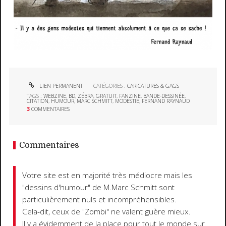
LIEN PERMANENT
CATÉGORIES :
CARICATURES & GAGS
TAGS :
WEBZINE
,
BD
,
ZÉBRA
,
GRATUIT
,
FANZINE
,
BANDE-DESSINÉE
,
CITATION
,
HUMOUR
,
MARC SCHMITT
,
MODESTIE
,
FERNAND RAYNAUD
3
COMMENTAIRES
Commentaires
Votre site est en majorité très médiocre mais les
"dessins d'humour" de M.Marc Schmitt sont
particulièrement nuls et incompréhensibles.
Cela-dit, ceux de "Zombi" ne valent guère mieux.
Il y a évidemment de la place pour tout le monde sur