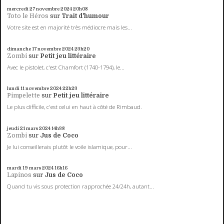
mercredi 27
novembre 2024
20h08
Toto le Héros
sur
Trait d'humour
Votre site est en majorité très médiocre mais les...
dimanche 17
novembre 2024
23h20
Zombi
sur
Petit jeu littéraire
Avec le pistolet, c'est Chamfort (1740-1794), le...
lundi 11
novembre 2024
22h23
Pimpelette
sur
Petit jeu littéraire
Le plus difficile, c'est celui en haut à côté de Rimbaud.
jeudi 21
mars 2024
14h38
Zombi
sur
Jus de Coco
Je lui conseillerais plutôt le voile islamique, pour...
mardi 19
mars 2024
16h16
Lapinos
sur
Jus de Coco
Quand tu vis sous protection rapprochée 24/24h, autant...