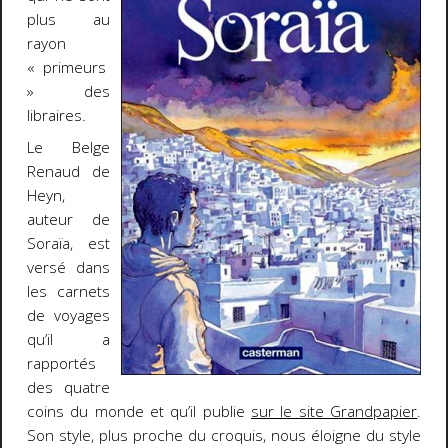
plus au
rayon
« primeurs
» des
libraires.
Le Belge
Renaud de
Heyn,
auteur de
Soraïa, est
versé dans
les carnets
de voyages
qu’il a
rapportés
des quatre
coins du monde et qu’il publie
sur le site Grandpapier
.
Son style, plus proche du croquis, nous éloigne du style