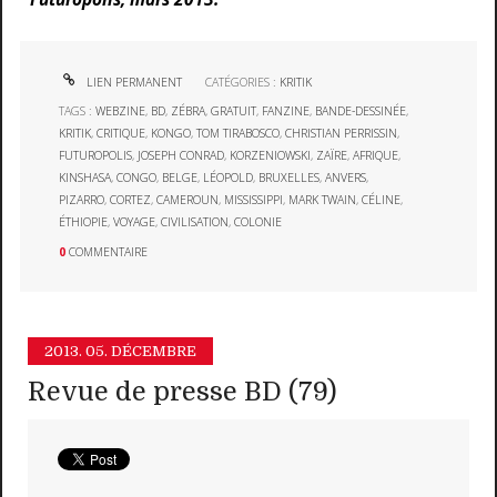
LIEN PERMANENT
CATÉGORIES :
KRITIK
TAGS :
WEBZINE
,
BD
,
ZÉBRA
,
GRATUIT
,
FANZINE
,
BANDE-DESSINÉE
,
KRITIK
,
CRITIQUE
,
KONGO
,
TOM TIRABOSCO
,
CHRISTIAN PERRISSIN
,
FUTUROPOLIS
,
JOSEPH CONRAD
,
KORZENIOWSKI
,
ZAÏRE
,
AFRIQUE
,
KINSHASA
,
CONGO
,
BELGE
,
LÉOPOLD
,
BRUXELLES
,
ANVERS
,
PIZARRO
,
CORTEZ
,
CAMEROUN
,
MISSISSIPPI
,
MARK TWAIN
,
CÉLINE
,
ÉTHIOPIE
,
VOYAGE
,
CIVILISATION
,
COLONIE
0
COMMENTAIRE
2013.
05. DÉCEMBRE
Revue de presse BD (79)