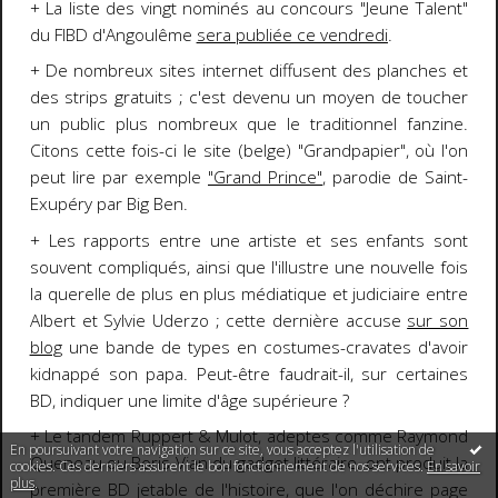
+ La liste des vingt nominés au concours "Jeune Talent"
du FIBD d'Angoulême
sera publiée ce vendredi
.
+ De nombreux sites internet diffusent des planches et
des strips gratuits ; c'est devenu un moyen de toucher
un public plus nombreux que le traditionnel fanzine.
Citons cette fois-ci le site (belge) "Grandpapier", où l'on
peut lire par exemple
"Grand Prince"
, parodie de Saint-
Exupéry par Big Ben.
+ Les rapports entre une artiste et ses enfants sont
souvent compliqués, ainsi que l'illustre une nouvelle fois
la querelle de plus en plus médiatique et judiciaire entre
Albert et Sylvie Uderzo ; cette dernière accuse
sur son
blog
une bande de types en costumes-cravates d'avoir
kidnappé son papa. Peut-être faudrait-il, sur certaines
BD, indiquer une limite d'âge supérieure ?
+ Le tandem Ruppert & Mulot, adeptes comme Raymond
En poursuivant votre navigation sur ce site, vous acceptez l'utilisation de
Queneau ou Boris Vian du gadget littéraire, ont produit la
cookies. Ces derniers assurent le bon fonctionnement de nos services.
En savoir
plus
.
première BD jetable de l'histoire, que l'on déchire page