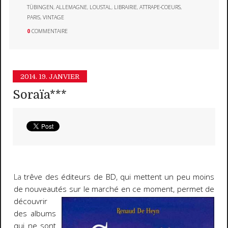
TÜBINGEN
,
ALLEMAGNE
,
LOUSTAL
,
LIBRAIRIE
,
ATTRAPE-COEURS
,
PARIS
,
VINTAGE
0
COMMENTAIRE
2014.
19. JANVIER
Soraïa***
La
trêve des éditeurs de BD, qui mettent un peu moins
de nouveautés sur le marché en ce moment,
permet de
découvrir
des albums
qui ne sont