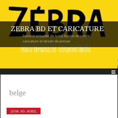
ZEBRA BD ET CARICATURE
Fanzine actualité de la bd, bande-dessinée,
caricature et dessin de presse
belge
2016.
30. AVRIL