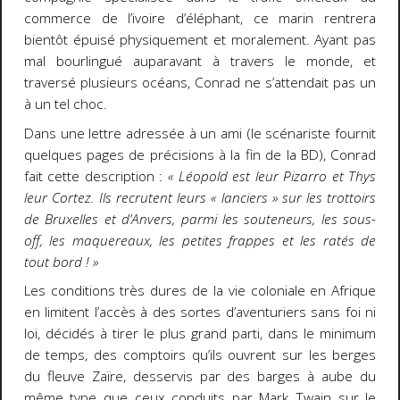
commerce de l’ivoire d’éléphant, ce marin rentrera
bientôt épuisé physiquement et moralement. Ayant pas
mal bourlingué auparavant à travers le monde, et
traversé plusieurs océans, Conrad ne s’attendait pas un
à un tel choc.
Dans une lettre adressée à un ami (le scénariste fournit
quelques pages de précisions à la fin de la BD), Conrad
fait cette description :
« Léopold est leur Pizarro et Thys
leur Cortez. Ils recrutent leurs « lanciers » sur les trottoirs
de Bruxelles et d’Anvers, parmi les souteneurs, les sous-
off, les maquereaux, les petites frappes et les ratés de
tout bord ! »
Les conditions très dures de la vie coloniale en Afrique
en limitent l’accès à des sortes d’aventuriers sans foi ni
loi, décidés à tirer le plus grand parti, dans le minimum
de temps, des comptoirs qu’ils ouvrent sur les berges
du fleuve Zaïre, desservis par des barges à aube du
même type que ceux conduits par Mark Twain sur le