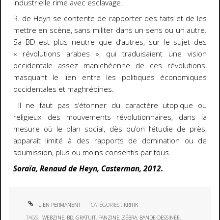
industrielle rime avec esclavage.
R. de Heyn se contente de rapporter des faits et de les
mettre en scène, sans militer dans un sens ou un autre.
Sa BD est plus neutre que d’autres, sur le sujet des
« révolutions arabes », qui traduisaient une vision
occidentale assez manichéenne de ces révolutions,
masquant le lien entre les politiques économiques
occidentales et maghrébines.
Il ne faut pas s’étonner du caractère utopique ou
religieux des mouvements révolutionnaires, dans la
mesure où le plan social, dès qu’on l’étudie de près,
apparaît limité à des rapports de domination ou de
soumission, plus ou moins consentis par tous.
Soraïa, Renaud de Heyn, Casterman, 2012.
LIEN PERMANENT
CATÉGORIES :
KRITIK
TAGS :
WEBZINE
,
BD
,
GRATUIT
,
FANZINE
,
ZÉBRA
,
BANDE-DESSINÉE
,