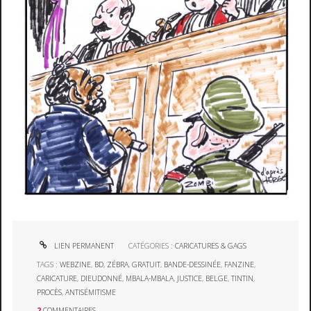
LIEN PERMANENT
CATÉGORIES :
CARICATURES & GAGS
TAGS :
WEBZINE
,
BD
,
ZÉBRA
,
GRATUIT
,
BANDE-DESSINÉE
,
FANZINE
,
CARICATURE
,
DIEUDONNÉ
,
MBALA-MBALA
,
JUSTICE
,
BELGE
,
TINTIN
,
PROCÈS
,
ANTISÉMITISME
2
COMMENTAIRES