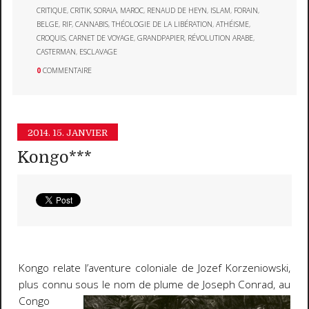
CRITIQUE
,
CRITIK
,
SORAIA
,
MAROC
,
RENAUD DE HEYN
,
ISLAM
,
FORAIN
,
BELGE
,
RIF
,
CANNABIS
,
THÉOLOGIE DE LA LIBÉRATION
,
ATHÉISME
,
CROQUIS
,
CARNET DE VOYAGE
,
GRANDPAPIER
,
RÉVOLUTION ARABE
,
CASTERMAN
,
ESCLAVAGE
0
COMMENTAIRE
2014.
15. JANVIER
Kongo***
Kongo relate l’aventure coloniale de Jozef Korzeniowski,
plus connu sous le nom de plume de Joseph
Conrad, au
Congo