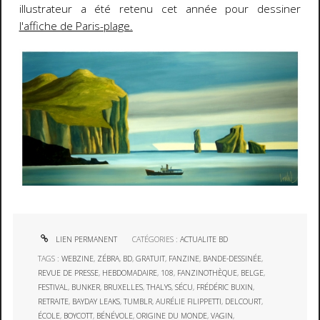
illustrateur a été retenu cet année pour dessiner
l'affiche de Paris-plage
.
LIEN PERMANENT
CATÉGORIES :
ACTUALITE BD
TAGS :
WEBZINE
,
ZÉBRA
,
BD
,
GRATUIT
,
FANZINE
,
BANDE-DESSINÉE
,
REVUE DE PRESSE
,
HEBDOMADAIRE
,
108
,
FANZINOTHÈQUE
,
BELGE
,
FESTIVAL
,
BUNKER
,
BRUXELLES
,
THALYS
,
SÉCU
,
FRÉDÉRIC BUXIN
,
RETRAITE
,
BAYDAY LEAKS
,
TUMBLR
,
AURÉLIE FILIPPETTI
,
DELCOURT
,
ÉCOLE
,
BOYCOTT
,
BÉNÉVOLE
,
ORIGINE DU MONDE
,
VAGIN
,