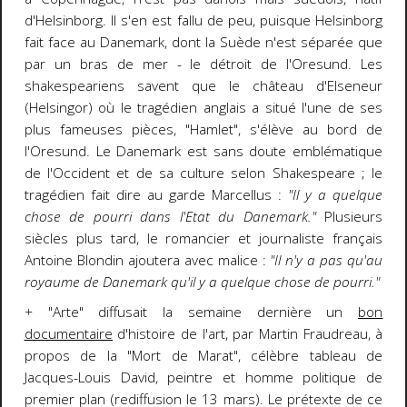
d'Helsinborg. Il s'en est fallu de peu, puisque Helsinborg
fait face au Danemark, dont la Suède n'est séparée que
par un bras de mer - le détroit de l'Oresund. Les
shakespeariens savent que le château d'Elseneur
(Helsingor) où le tragédien anglais a situé l'une de ses
plus fameuses pièces, "Hamlet", s'élève au bord de
l'Oresund. Le Danemark est sans doute emblématique
de l'Occident et de sa culture selon Shakespeare ; le
tragédien fait dire au garde Marcellus :
"Il y a quelque
chose de pourri dans l'Etat du Danemark."
Plusieurs
siècles plus tard, le romancier et journaliste français
Antoine Blondin ajoutera avec malice :
"Il n'y a pas qu'au
royaume de Danemark qu'il y a quelque chose de pourri."
+
"Arte" diffusait la semaine dernière un
bon
documentaire
d'histoire de l'art, par Martin Fraudreau, à
propos de la "Mort de Marat", célèbre tableau de
Jacques-Louis David, peintre et homme politique de
premier plan (rediffusion le 13 mars). Le prétexte de ce