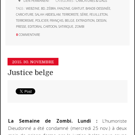
LIEN PERMANENT
CATÉGORIES :
CARICATURES & GAGS
TAGS :
WEBZINE
,
BD
,
ZÉBRA
,
FANZINE
,
GRATUIT
,
BANDE-DESSINÉE
,
CARICATURE
,
SALAH ABDESLAM
,
TERRORISTE
,
SÉRIE
,
FEUILLETON
,
TERRORISME
,
POLICIER
,
FRANÇAIS
,
BELGE
,
EXTRADITION
,
DESSIN
,
PRESSE
,
EDITORIAL CARTOON
,
SATIRIQUE
,
ZOMBI
0
COMMENTAIRE
2015.
30. NOVEMBRE
Justice belge
La Semaine de Zombi. Lundi :
L'humoriste
Dieudonné a été condamné (mercredi 25 nov.) à deux