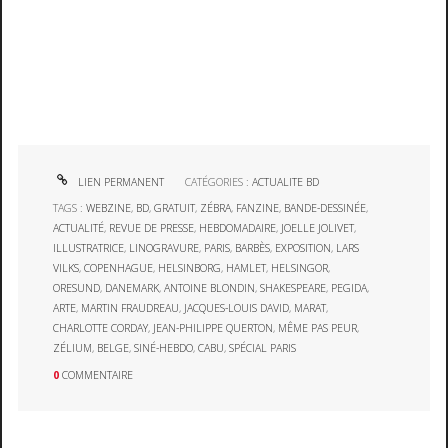
LIEN PERMANENT
CATÉGORIES :
ACTUALITE BD
TAGS :
WEBZINE
,
BD
,
GRATUIT
,
ZÉBRA
,
FANZINE
,
BANDE-DESSINÉE
,
ACTUALITÉ
,
REVUE DE PRESSE
,
HEBDOMADAIRE
,
JOELLE JOLIVET
,
ILLUSTRATRICE
,
LINOGRAVURE
,
PARIS
,
BARBÈS
,
EXPOSITION
,
LARS
VILKS
,
COPENHAGUE
,
HELSINBORG
,
HAMLET
,
HELSINGOR
,
ORESUND
,
DANEMARK
,
ANTOINE BLONDIN
,
SHAKESPEARE
,
PEGIDA
,
ARTE
,
MARTIN FRAUDREAU
,
JACQUES-LOUIS DAVID
,
MARAT
,
CHARLOTTE CORDAY
,
JEAN-PHILIPPE QUERTON
,
MÊME PAS PEUR
,
ZÉLIUM
,
BELGE
,
SINÉ-HEBDO
,
CABU
,
SPÉCIAL PARIS
0
COMMENTAIRE