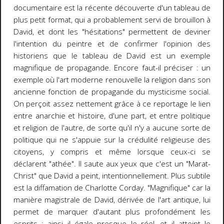
documentaire est la récente découverte d'un tableau de
plus petit format, qui a probablement servi de brouillon à
David, et dont les "hésitations" permettent de deviner
l'intention du peintre et de confirmer l'opinion des
historiens que le tableau de David est un exemple
magnifique de propagande. Encore faut-il préciser : un
exemple où l'art moderne renouvelle la religion dans son
ancienne fonction de propagande du mysticisme social.
On perçoit assez nettement grâce à ce reportage le lien
entre anarchie et histoire, d'une part, et entre politique
et religion de l'autre, de sorte qu'il n'y a aucune sorte de
politique qui ne s'appuie sur la crédulité religieuse des
citoyens, y compris et même lorsque ceux-ci se
déclarent "athée". Il saute aux yeux que c'est un "Marat-
Christ" que David a peint, intentionnellement. Plus subtile
est la diffamation de Charlotte Corday. "Magnifique" car la
manière magistrale de David, dérivée de l'art antique, lui
permet de marquer d'autant plus profondément les
esprits ; ainsi il égale presque le réel, et il atteint le