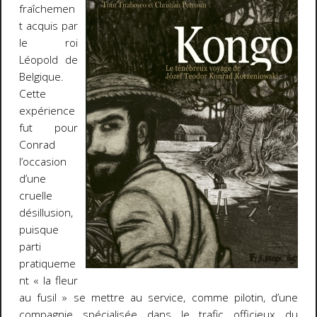
fraîchemen
t acquis par
le roi
Léopold de
Belgique.
Cette
expérience
fut pour
Conrad
l’occasion
d’une
cruelle
désillusion,
puisque
parti
pratiqueme
nt « la fleur
au fusil » se mettre au service, comme pilotin, d’une
compagnie spécialisée dans le trafic officieux du