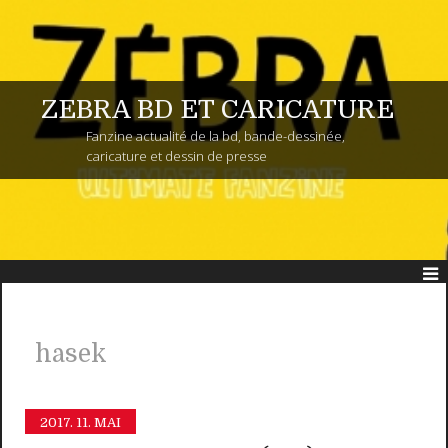
ZEBRA BD ET CARICATURE
Fanzine actualité de la bd, bande-dessinée,
caricature et dessin de presse
hasek
2017.
11. MAI