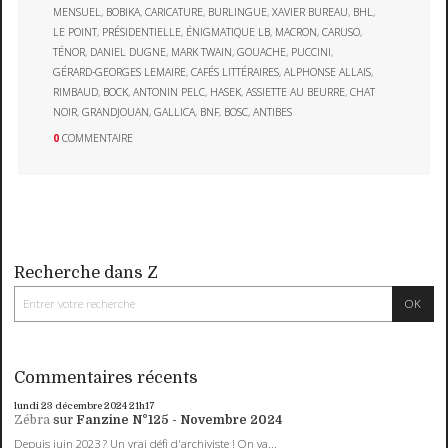
MENSUEL
,
BOBIKA
,
CARICATURE
,
BURLINGUE
,
XAVIER BUREAU
,
BHL
,
LE POINT
,
PRÉSIDENTIELLE
,
ÉNIGMATIQUE LB
,
MACRON
,
CARUSO
,
TÉNOR
,
DANIEL DUGNE
,
MARK TWAIN
,
GOUACHE
,
PUCCINI
,
GÉRARD-GEORGES LEMAIRE
,
CAFÉS LITTÉRAIRES
,
ALPHONSE ALLAIS
,
RIMBAUD
,
BOCK
,
ANTONIN PELC
,
HASEK
,
ASSIETTE AU BEURRE
,
CHAT
NOIR
,
GRANDJOUAN
,
GALLICA
,
BNF
,
BOSC
,
ANTIBES
0
COMMENTAIRE
Recherche dans Z
Commentaires récents
lundi 23
décembre 2024
21h17
Zébra
sur
Fanzine N°125 - Novembre 2024
Depuis juin 2023 ? Un vrai défi d'archiviste ! On va...