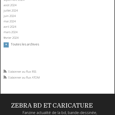
août 2024
juillet 2024
juin 2024
mai 2024
avril 2024
mars 2024
février 2024
Toutes les archives
S'abonner au flux RSS
S'abonner au flux ATOM
ZEBRA BD ET CARICATURE
Fanzine actualité de la bd, bande-dessinée,