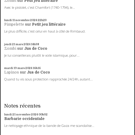
Zombi
sur
Petit jeu littéraire
Avec le pistolet, c'est Chamfort (1740-1794), le...
lundi 11
novembre 2024
22h23
Pimpelette
sur
Petit jeu littéraire
Le plus difficile, c'est celui en haut à côté de Rimbaud.
jeudi 21
mars 2024
14h38
Zombi
sur
Jus de Coco
Je lui conseillerais plutôt le voile islamique, pour...
mardi 19
mars 2024
16h16
Lapinos
sur
Jus de Coco
Quand tu vis sous protection rapprochée 24/24h, autant...
Notes récentes
lundi 25
novembre 2024
00h32
Barbarie occidentale
Le nettoyage ethnique de la bande de Gaza me scandalise...