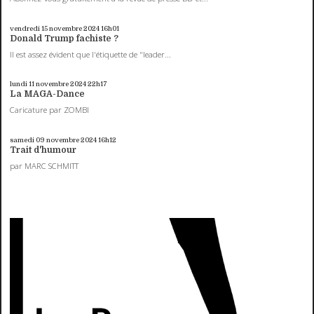
vendredi 15
novembre 2024
16h01
Donald Trump fachiste ?
Il est assez évident que l'étiquette de "leader...
lundi 11
novembre 2024
22h17
La MAGA-Dance
Caricature par ZOMBI
samedi 09
novembre 2024
16h12
Trait d'humour
par MARC SCHMITT