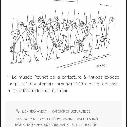
+ Le musée Peynet de la caricature à Antibes expose
jusqu'au 10 septembre prochain
140 dessins de Bosc
,
maître défunt de l'humour noir.
LIEN PERMANENT
CATÉGORIES :
ACTUALITE BD
TAGS :
WEBZINE
,
GRATUIT
,
ZÉBRA
,
FANZINE
,
BANDE-DESSINÉE
,
REVUE
,
PRESSE
,
HEBDOMADAIRE
,
MAI
,
2017
,
ACTUALITÉ
,
SINÉ-