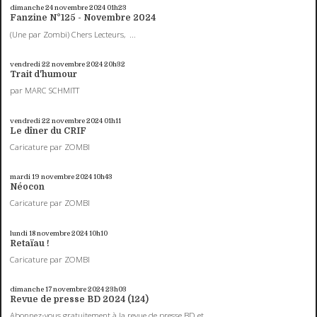
dimanche 24
novembre 2024
01h23
Fanzine N°125 - Novembre 2024
(Une par Zombi) Chers Lecteurs, ...
vendredi 22
novembre 2024
20h32
Trait d'humour
par MARC SCHMITT
vendredi 22
novembre 2024
01h11
Le dîner du CRIF
Caricature par ZOMBI
mardi 19
novembre 2024
10h43
Néocon
Caricature par ZOMBI
lundi 18
novembre 2024
10h10
Retaïau !
Caricature par ZOMBI
dimanche 17
novembre 2024
23h03
Revue de presse BD 2024 (124)
Abonnez-vous gratuitement à la revue de presse BD et...