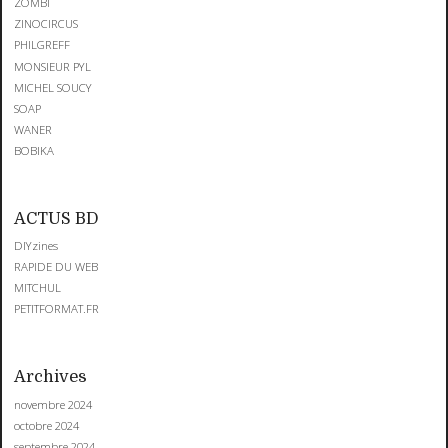
ZOMBI
ZINOCIRCUS
PHILGREFF
MONSIEUR PYL
MICHEL SOUCY
SOAP
WANER
BOBIKA
ACTUS BD
DIYzines
RAPIDE DU WEB
MITCHUL
PETITFORMAT.FR
Archives
novembre 2024
octobre 2024
septembre 2024