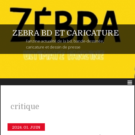
ZEBRA BD ET CARICATURE
Fanzine actualité de la bd, bande-dessinée,
caricature et dessin de presse
critique
2024.
01. JUIN