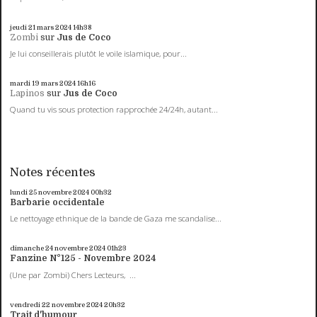
jeudi 21
mars 2024
14h38
Zombi
sur
Jus de Coco
Je lui conseillerais plutôt le voile islamique, pour...
mardi 19
mars 2024
16h16
Lapinos
sur
Jus de Coco
Quand tu vis sous protection rapprochée 24/24h, autant...
Notes récentes
lundi 25
novembre 2024
00h32
Barbarie occidentale
Le nettoyage ethnique de la bande de Gaza me scandalise...
dimanche 24
novembre 2024
01h23
Fanzine N°125 - Novembre 2024
(Une par Zombi) Chers Lecteurs, ...
vendredi 22
novembre 2024
20h32
Trait d'humour