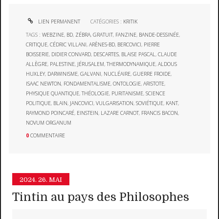
LIEN PERMANENT
CATÉGORIES :
KRITIK
TAGS :
WEBZINE
,
BD
,
ZÉBRA
,
GRATUIT
,
FANZINE
,
BANDE-DESSINÉE
,
CRITIQUE
,
CÉDRIC VILLANI
,
ARÈNES-BD
,
BERCOVICI
,
PIERRE
BOISSERIE
,
DIDIER CONVARD
,
DESCARTES
,
BLAISE PASCAL
,
CLAUDE
ALLÈGRE
,
PALESTINE
,
JÉRUSALEM
,
THERMODYNAMIQUE
,
ALDOUS
HUXLEY
,
DARWINISME
,
GALVANI
,
NUCLÉAIRE
,
GUERRE FROIDE
,
ISAAC NEWTON
,
FONDAMENTALISME
,
ONTOLOGIE
,
ARISTOTE
,
PHYSIQUE QUANTIQUE
,
THÉOLOGIE
,
PURITANISME
,
SCIENCE
POLITIQUE
,
BLAIN
,
JANCOVICI
,
VULGARISATION
,
SOVIÉTIQUE
,
KANT
,
RAYMOND POINCARÉ
,
EINSTEIN
,
LAZARE CARNOT
,
FRANCIS BACON
,
NOVUM ORGANUM
0
COMMENTAIRE
2024.
26. MAI
Tintin au pays des Philosophes