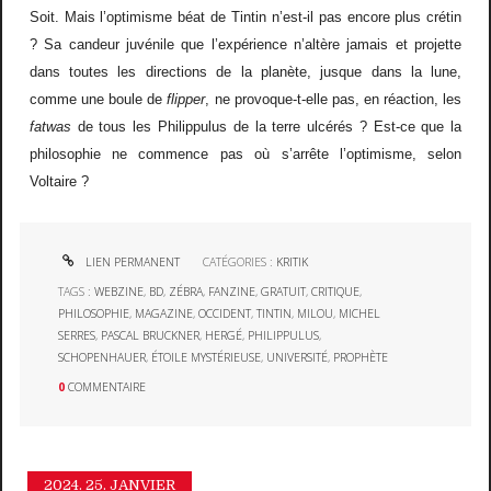
Soit. Mais l’optimisme béat de Tintin n’est-il pas encore plus crétin
? Sa candeur juvénile que l’expérience n’altère jamais et projette
dans toutes les directions de la planète, jusque dans la lune,
comme une boule de
flipper
, ne provoque-t-elle pas, en réaction, les
fatwas
de tous les Philippulus de la terre ulcérés ? Est-ce que la
philosophie ne commence pas où s’arrête l’optimisme, selon
Voltaire ?
LIEN PERMANENT
CATÉGORIES :
KRITIK
TAGS :
WEBZINE
,
BD
,
ZÉBRA
,
FANZINE
,
GRATUIT
,
CRITIQUE
,
PHILOSOPHIE
,
MAGAZINE
,
OCCIDENT
,
TINTIN
,
MILOU
,
MICHEL
SERRES
,
PASCAL BRUCKNER
,
HERGÉ
,
PHILIPPULUS
,
SCHOPENHAUER
,
ÉTOILE MYSTÉRIEUSE
,
UNIVERSITÉ
,
PROPHÈTE
0
COMMENTAIRE
2024.
25. JANVIER