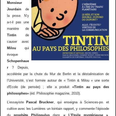
Monsieur
Jourdain
de
la prose. N
’
y
a-t-il pas une
mani
è
re de
Tintin
de
causer avec
Milou
qui
é
voque
Schopenhaue
r
? Depuis,
acc
é
l
é
r
é
e par la chute du Mur de Berlin et la d
é
stalinisation de
l
’
Universit
é
, s
’
est form
é
e autour de
«
Tintin & Milou
»
une sorte
d'Ecole (de pens
é
e)
; elle a produit
«
Tintin au pays des
philosophes
»
(éd. Philosophie magazine, 2010).
L
’
essayiste
Pascal Bruckner
, qui enseigna
à
Sciences-po. et
cultive avec les Lumi
è
res un lointain rapport, y commente l
’é
pisode
du
proph
è
te Philippulus
dans
«
L
’
Etoile myst
é
rieuse
»
,