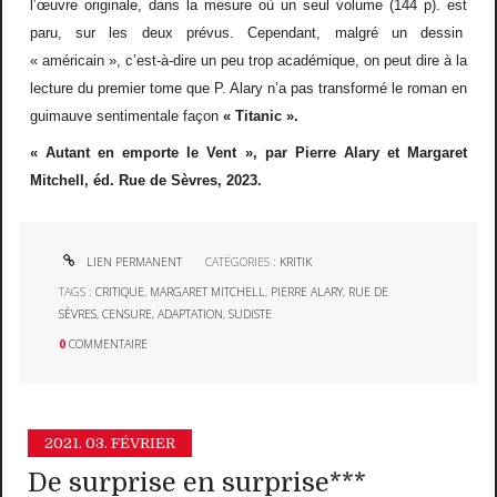
l’œuvre originale, dans la mesure où un seul volume (144 p). est
paru, sur les deux prévus. Cependant, malgré un dessin
« américain », c’est-à-dire un peu trop académique, on peut dire à la
lecture du premier tome que P. Alary n’a pas transformé le roman en
guimauve sentimentale façon
« Titanic ».
« Autant en emporte le Vent », par Pierre Alary et Margaret
Mitchell, éd. Rue de Sèvres, 2023.
LIEN PERMANENT
CATÉGORIES :
KRITIK
TAGS :
CRITIQUE
,
MARGARET MITCHELL
,
PIERRE ALARY
,
RUE DE
SÈVRES
,
CENSURE
,
ADAPTATION
,
SUDISTE
0
COMMENTAIRE
2021.
03. FÉVRIER
De surprise en surprise***