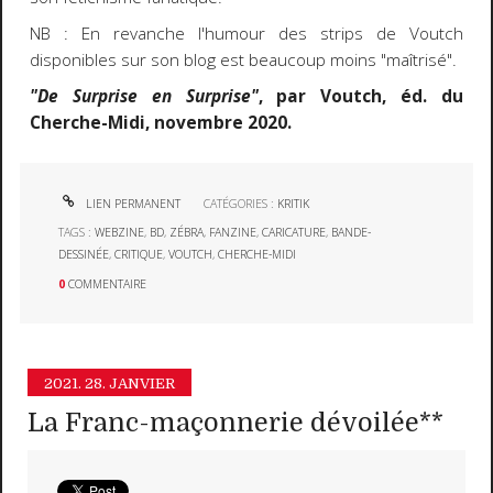
NB : En revanche l'humour des strips de Voutch
disponibles sur son blog est beaucoup moins "maîtrisé".
"De Surprise en Surprise"
, par Voutch, éd. du
Cherche-Midi, novembre 2020.
LIEN PERMANENT
CATÉGORIES :
KRITIK
TAGS :
WEBZINE
,
BD
,
ZÉBRA
,
FANZINE
,
CARICATURE
,
BANDE-
DESSINÉE
,
CRITIQUE
,
VOUTCH
,
CHERCHE-MIDI
0
COMMENTAIRE
2021.
28. JANVIER
La Franc-maçonnerie dévoilée**