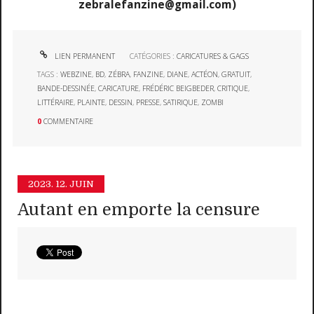
zebralefanzine@gmail.com)
LIEN PERMANENT
CATÉGORIES :
CARICATURES & GAGS
TAGS :
WEBZINE
,
BD
,
ZÉBRA
,
FANZINE
,
DIANE
,
ACTÉON
,
GRATUIT
,
BANDE-DESSINÉE
,
CARICATURE
,
FRÉDÉRIC BEIGBEDER
,
CRITIQUE
,
LITTÉRAIRE
,
PLAINTE
,
DESSIN
,
PRESSE
,
SATIRIQUE
,
ZOMBI
0
COMMENTAIRE
2023.
12. JUIN
Autant en emporte la censure