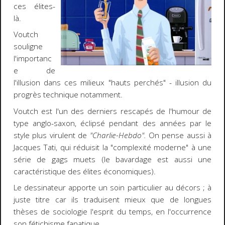
ces élites-
là.
Voutch
souligne
l'importanc
e de
l'illusion dans ces milieux "hauts perchés" - illusion du
progrès technique notamment.
Voutch est l'un des derniers rescapés de l'humour de
type anglo-saxon, éclipsé pendant des années par le
style plus virulent de
"Charlie-Hebdo".
On pense aussi à
Jacques Tati, qui réduisit la "complexité moderne" à une
série de gags muets (le bavardage est aussi une
caractéristique des élites économiques).
Le dessinateur apporte un soin particulier au décors ; à
juste titre car ils traduisent mieux que de longues
thèses de sociologie l'esprit du temps, en l'occurrence
son fétichisme fanatique.