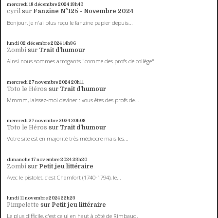
mercredi 18
décembre 2024
13h49
cyril
sur
Fanzine N°125 - Novembre 2024
Bonjour, Je n'ai plus reçu le fanzine papier depuis...
lundi 02
décembre 2024
14h36
Zombi
sur
Trait d'humour
Ainsi nous sommes arrogants "comme des profs de collège"...
mercredi 27
novembre 2024
20h11
Toto le Héros
sur
Trait d'humour
Mmmm, laissez-moi deviner : vous êtes des profs de...
mercredi 27
novembre 2024
20h08
Toto le Héros
sur
Trait d'humour
Votre site est en majorité très médiocre mais les...
dimanche 17
novembre 2024
23h20
Zombi
sur
Petit jeu littéraire
Avec le pistolet, c'est Chamfort (1740-1794), le...
lundi 11
novembre 2024
22h23
Pimpelette
sur
Petit jeu littéraire
Le plus difficile, c'est celui en haut à côté de Rimbaud.