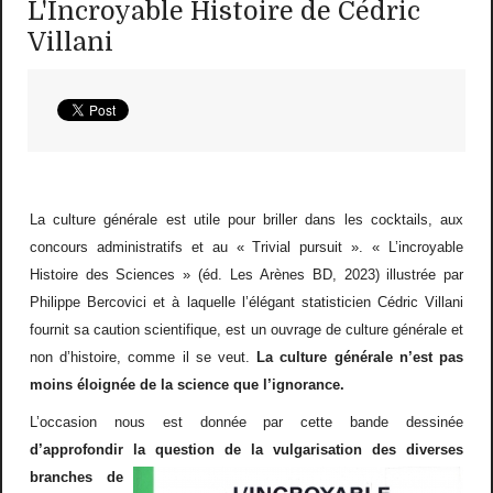
L'Incroyable Histoire de Cédric
Villani
La culture g
é
n
é
rale est utile pour briller dans les cocktails, aux
concours administratifs et au
«
Trivial pursuit
»
.
«
L
’
incroyable
Histoire des Sciences
»
(
é
d. Les Ar
è
nes BD, 2023) illustr
é
e par
Philippe Bercovici et
à
laquelle l
’é
l
é
gant statisticien C
é
dric Villani
fournit sa caution scientifique, est un ouvrage de culture g
é
n
é
rale et
non d
’
histoire, comme il se veut.
La culture g
é
n
é
rale n
’
est pas
moins
é
loign
é
e de la science que l
’
ignorance.
L
’
occasion nous est donn
é
e par cette bande dessin
é
e
d
’
approfondir la question de la vulgarisation des
diverses
branches de