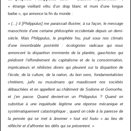
«
é
trange vieillard v
ê
tu d
’
un drap blanc et muni d
’
une longue
barbe
»
, qui annonce la fin du monde
:
«
(
…
) il [Philippulus] me paraissait illustrer,
à
sa fa
ç
on, le message
masochiste d
’
une certaine philosophie occidentale depuis un demi-
si
è
cle. Mais Philippulus, le proph
è
te fou, jouit sous nos climats
d
’
une innombrable post
é
rit
é
:
é
cologistes radicaux qui nous
annoncent la disparition imminente de la plan
è
te, gauchistes qui
pr
é
disent l
’
effondrement du capitalisme et de la consommation,
impr
é
cateurs et nihilistes divers qui pleurent sur la disparition de
l
’é
cole, de la culture, de la nation, du bon sens, fondamentalistes
chr
é
tiens, juifs ou musulmans qui maudissent nos soci
é
t
é
s
d
é
bauch
é
es et en appellent au ch
â
timent de Sodome et Gomorrhe,
et j
’
en passe. Quand devient-on un Philippulus
? Quand on
substitue
à
une inqui
é
tude l
é
gitime une r
é
ponse m
é
canique et
syst
é
matiquement catastrophique
; quand on c
è
de
à
la paresse de
la pens
é
e qui se met
à
â
nonner
«
tout est foutu
»
au lieu de
r
é
fl
é
chir et d
’
affronter les d
é
fis qui se pr
é
sentent.
»