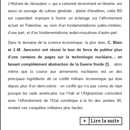
L
’
Histoire de J
é
rusalem
»
, qui a cartonn
é
r
é
cemment en librairie, est
aussi un ouvrage de culture g
é
n
é
rale ; pleine d
’é
rudition, cette BD
est cependant impropre
à
fournir un
é
clairage sur l
’
affrontement
actuel en Palestine, au nom d
’
un fondamentalisme jud
é
o-chr
é
tien,
d
’
une part, et d
’
un fondamentalisme arabo-musulman d
’
autre part.
Dans le domaine de la science
é
conomique, la plus dure,
C. Blain
et J.-M. Jancovici ont r
é
ussi le tour de force de publier plus
d
’
une centaine de pages sur la technologie nucl
é
aire
…
en
faisant compl
è
tement abstraction de la Guerre froide (!)
…
alors
m
ê
me que la course aux armements nucl
é
aires est un des
principaux ingr
é
dients de ce conflit militaro-
é
conomique qui dure
depuis plus d
’
un demi-si
è
cle - un conflit qui n
’
a pas connu de r
é
pit
puisque les raids am
é
ricains sur l
’
Irak et l
’
Afghanistan co
ï
ncident
avec l
’
effondrement de l
’
Etat sovi
é
tique
à
la fin des ann
é
es 80,
rendant ces conqu
ê
tes militaires plus faciles.
Lire la suite