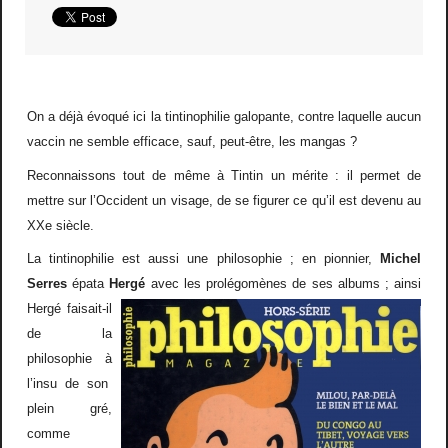
On a d
é
j
à
é
voqu
é
ici la tintinophilie galopante, contre laquelle aucun
vaccin ne semble efficace, sauf, peut-
ê
tre, les mangas
?
Reconnaissons tout de m
ê
me
à
Tintin un m
é
rite
: il permet de
mettre sur l
’
Occident un visage, de se figurer
ce qu
’
il est devenu au
XXe si
è
cle.
La tintinophilie est aussi une philosophie
; en pionnier,
Michel
Serres
é
pata
Herg
é
avec les
prol
é
gom
è
nes de ses albums
; ainsi
Herg
é
faisait-il
de la
philosophie
à
l
’
insu de son
plein gr
é
,
comme