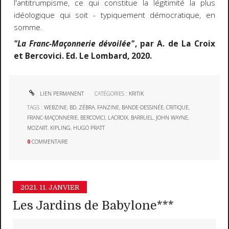
l'antitrumpisme, ce qui constitue la légitimité la plus
idéologique qui soit - typiquement démocratique, en
somme.
"La Franc-Maçonnerie dévoilée"
, par A. de La Croix
et Bercovici. Ed. Le Lombard, 2020.
LIEN PERMANENT
CATÉGORIES :
KRITIK
TAGS :
WEBZINE
,
BD
,
ZÉBRA
,
FANZINE
,
BANDE-DESSINÉE
,
CRITIQUE
,
FRANC-MAÇONNERIE
,
BERCOVICI
,
LACROIX
,
BARRUEL
,
JOHN WAYNE
,
MOZART
,
KIPLING
,
HUGO PRATT
0
COMMENTAIRE
2021.
11. JANVIER
Les Jardins de Babylone***