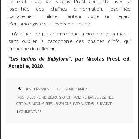
Le récit muet de Nicolas Presl contraste avec la
logorrhée des chaînes d'information, logorrhée
parfaitement nihiliste. L'auteur porte un regard
d'entomologiste sur l'espèce humaine.
Il n'y a rien de plus humain que la violence et la mort -
sans oublier la cacophonie des chaînes d'info, qui
empêche de réfléchir.
"Les Jardins de Babylone"
, par Nicolas Presl, ed.
Atrabile, 2020.
LIEN PERMANENT
CATÉGORIES :
KRITIK
TAGS :
WEBZINE
,
BD
,
ZÉBRA
,
GRATUIT
,
FANZINE
,
BANDE-DESSINÉE
,
CRITIQUE
,
NICOLAS PRESL
,
BABYLONE
,
JARDIN
,
ATRABILE
,
BAGDAD
1
COMMENTAIRE