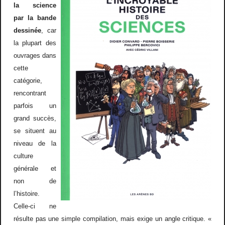
la science
par la bande
dessin
é
e
, car
la plupart des
ouvrages dans
cette
cat
é
gorie,
rencontrant
parfois un
grand succ
è
s,
se situent au
niveau de la
culture
g
é
n
é
rale et
non de
l
’
histoire.
Celle-ci n
e
résulte
pas une simple compilation, mais exige un angle critique.
«