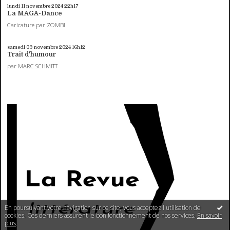
lundi 11
novembre 2024
22h17
La MAGA-Dance
Caricature par ZOMBI
samedi 09
novembre 2024
16h12
Trait d'humour
par MARC SCHMITT
En poursuivant votre navigation sur ce site, vous acceptez l'utilisation de
cookies. Ces derniers assurent le bon fonctionnement de nos services.
En savoir
plus
.