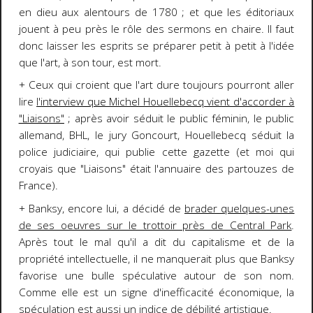
en dieu aux alentours de 1780 ; et que les éditoriaux
jouent à peu près le rôle des sermons en chaire. Il faut
donc laisser les esprits se préparer petit à petit à l'idée
que l'art, à son tour, est mort.
+ Ceux qui croient que l'art dure toujours pourront aller
lire
l'interview que Michel Houellebecq vient d'accorder à
"Liaisons"
; après avoir séduit le public féminin, le public
allemand, BHL, le jury Goncourt, Houellebecq séduit la
police judiciaire, qui publie cette gazette (et moi qui
croyais que "Liaisons" était l'annuaire des partouzes de
France).
+ Banksy, encore lui, a décidé de
brader quelques-unes
de ses oeuvres sur le trottoir près de Central Park
.
Après tout le mal qu'il a dit du capitalisme et de la
propriété intellectuelle, il ne manquerait plus que Banksy
favorise une bulle spéculative autour de son nom.
Comme elle est un signe d'inefficacité économique, la
spéculation est aussi un indice de débilité artistique.