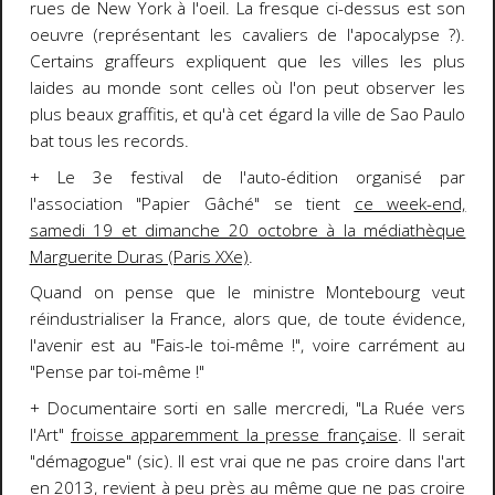
rues de New York à l'oeil. La fresque ci-dessus est son
oeuvre (représentant les cavaliers de l'apocalypse ?).
Certains graffeurs expliquent que les villes les plus
laides au monde sont celles où l'on peut observer les
plus beaux graffitis, et qu'à cet égard la ville de Sao Paulo
bat tous les records.
+ Le 3e festival de l'auto-édition organisé par
l'association "Papier Gâché" se tient
ce week-end,
samedi 19 et dimanche 20 octobre à la médiathèque
Marguerite Duras (Paris XXe)
.
Quand on pense que le ministre Montebourg veut
réindustrialiser la France, alors que, de toute évidence,
l'avenir est au "Fais-le toi-même !", voire carrément au
"Pense par toi-même !"
+ Documentaire sorti en salle mercredi, "La Ruée vers
l'Art"
froisse apparemment la presse française
. Il serait
"démagogue" (sic). Il est vrai que ne pas croire dans l'art
en 2013, revient à peu près au même que ne pas croire