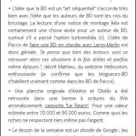
+ L'idée que la BD est un "art séquentiel" s'accorde très
bien avec l'idée que les auteurs de BD sont les rois du
bricolage. La lecture d'une notice de montage Ikéa est
certainement une chose aisée pour un auteur de BD,
surtout s'il a passé l'option turbomédia (c). L'idée de
Pacco de
faire une BD en cheville avec Leroy-Merlin
est
donc géniale.
"Je pense que bien des lecteurs vont se
retrouver dans ces situations à la fois drôles et parfois
même épiques.",
décrit Mathieu, du webzine Hellocoton,
enthousiaste (je confirme que les blogueurs-BD
s'habillent vraiment comme dans les BD de Pacco).
+ Une planche originale d'Astérix et Obélix a été
retrouvée dans une benne à ordures du XVe
arrondissement,
rapporte "Le Figaro"
. Pour une valeur
estimée entre 70.000 et 90.000 euros. Comme quoi les
riches ne respectent rien, même pas l'argent.
+ Le dessin de la semaine est un
doodle
de Google ; les