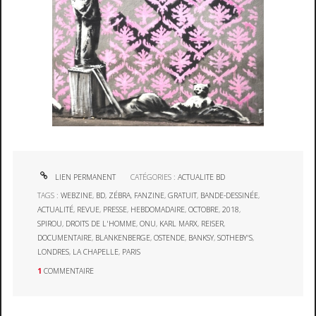
LIEN PERMANENT
CATÉGORIES :
ACTUALITE BD
TAGS :
WEBZINE
,
BD
,
ZÉBRA
,
FANZINE
,
GRATUIT
,
BANDE-DESSINÉE
,
ACTUALITÉ
,
REVUE
,
PRESSE
,
HEBDOMADAIRE
,
OCTOBRE
,
2018
,
SPIROU
,
DROITS DE L'HOMME
,
ONU
,
KARL MARX
,
REISER
,
DOCUMENTAIRE
,
BLANKENBERGE
,
OSTENDE
,
BANKSY
,
SOTHEBY'S
,
LONDRES
,
LA CHAPELLE
,
PARIS
1
COMMENTAIRE