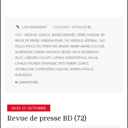
LIEN PERMANENT
CATÉGORIES :
ACTUALITE BD
TAGS :
WEBZINE
,
GRATUIT
,
BANDE-DESSINÉE
,
ZÉBRA
,
FANZINE
,
BD
,
REVUE DE PRESSE
,
HEBDOMADAIRE
,
103
,
FRESQUE
,
FOOTBALL
,
SAO
PAULO
,
PAULO ITO
,
STREET-ART
,
BANKSY
,
WEBBY AWARD
,
CULTURE
,
NUMÉRIQUE
,
CINÉMA
,
MALRAUX
,
DESSIN
,
VIEUX FOURNEAUX
,
BUZZ
,
LIBRAIRES
,
CAUUET
,
LUPANO
,
GÉRONTOPHILE
,
MAI 68
,
CHARLES FOURIER
,
FÉMINISME
,
PETIT ROBERT
,
COMICS
,
VOCABULAIRE
,
SUPER-HÉROS
,
COQUINS
,
MARION FAYOLLE
,
BURLESQUE
0
COMMENTAIRE
2013.
17. OCTOBRE
Revue de presse BD (72)