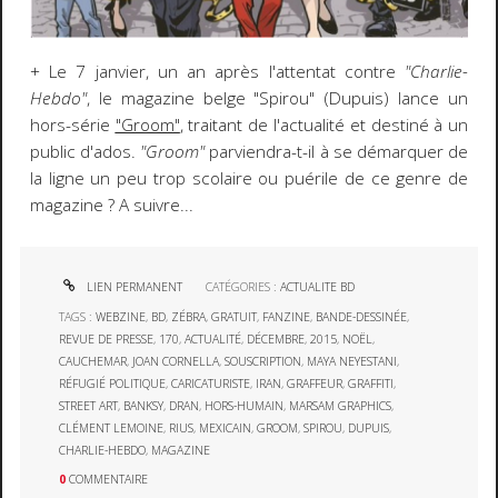
+ Le 7 janvier, un an après l'attentat contre
"Charlie-
Hebdo"
, le magazine belge "Spirou" (Dupuis) lance un
hors-série
"Groom"
, traitant de l'actualité et destiné à un
public d'ados.
"Groom"
parviendra-t-il à se démarquer de
la ligne un peu trop scolaire ou puérile de ce genre de
magazine ? A suivre...
LIEN PERMANENT
CATÉGORIES :
ACTUALITE BD
TAGS :
WEBZINE
,
BD
,
ZÉBRA
,
GRATUIT
,
FANZINE
,
BANDE-DESSINÉE
,
REVUE DE PRESSE
,
170
,
ACTUALITÉ
,
DÉCEMBRE
,
2015
,
NOËL
,
CAUCHEMAR
,
JOAN CORNELLA
,
SOUSCRIPTION
,
MAYA NEYESTANI
,
RÉFUGIÉ POLITIQUE
,
CARICATURISTE
,
IRAN
,
GRAFFEUR
,
GRAFFITI
,
STREET ART
,
BANKSY
,
DRAN
,
HORS-HUMAIN
,
MARSAM GRAPHICS
,
CLÉMENT LEMOINE
,
RIUS
,
MEXICAIN
,
GROOM
,
SPIROU
,
DUPUIS
,
CHARLIE-HEBDO
,
MAGAZINE
0
COMMENTAIRE