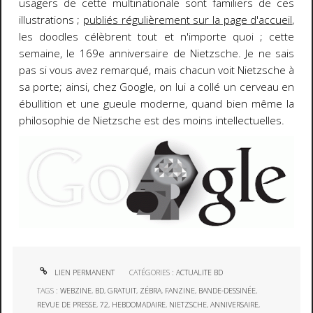
usagers de cette multinationale sont familiers de ces
illustrations ;
publiés régulièrement sur la page d'accueil
,
les doodles célèbrent tout et n'importe quoi ; cette
semaine, le 169e anniversaire de Nietzsche. Je ne sais
pas si vous avez remarqué, mais chacun voit Nietzsche à
sa porte; ainsi, chez Google, on lui a collé un cerveau en
ébullition et une gueule moderne, quand bien même la
philosophie de Nietzsche est des moins intellectuelles.
LIEN PERMANENT
CATÉGORIES :
ACTUALITE BD
TAGS :
WEBZINE
,
BD
,
GRATUIT
,
ZÉBRA
,
FANZINE
,
BANDE-DESSINÉE
,
REVUE DE PRESSE
,
72
,
HEBDOMADAIRE
,
NIETZSCHE
,
ANNIVERSAIRE
,