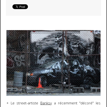
+ Le street-artiste
Banksy
a récemment "décoré" les