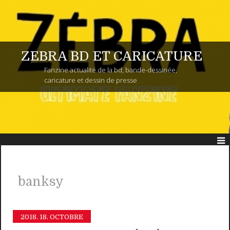
ZEBRA BD ET CARICATURE
Fanzine actualité de la bd, bande-dessinée,
caricature et dessin de presse
banksy
2018.
18. OCTOBRE