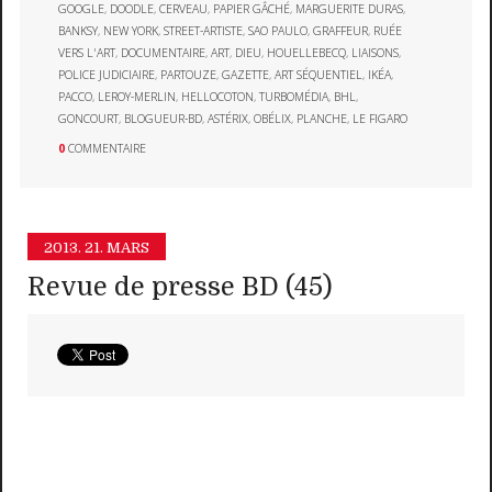
GOOGLE
,
DOODLE
,
CERVEAU
,
PAPIER GÂCHÉ
,
MARGUERITE DURAS
,
BANKSY
,
NEW YORK
,
STREET-ARTISTE
,
SAO PAULO
,
GRAFFEUR
,
RUÉE
VERS L'ART
,
DOCUMENTAIRE
,
ART
,
DIEU
,
HOUELLEBECQ
,
LIAISONS
,
POLICE JUDICIAIRE
,
PARTOUZE
,
GAZETTE
,
ART SÉQUENTIEL
,
IKÉA
,
PACCO
,
LEROY-MERLIN
,
HELLOCOTON
,
TURBOMÉDIA
,
BHL
,
GONCOURT
,
BLOGUEUR-BD
,
ASTÉRIX
,
OBÉLIX
,
PLANCHE
,
LE FIGARO
0
COMMENTAIRE
2013.
21. MARS
Revue de presse BD (45)