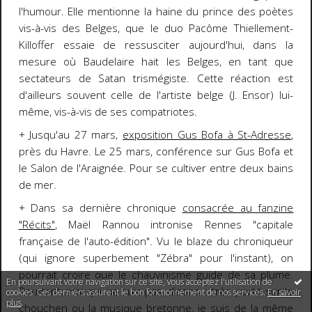
l'humour. Elle mentionne la haine du prince des poètes
vis-à-vis des Belges, que le duo Pacôme Thiellement-
Killoffer essaie de ressusciter aujourd'hui, dans la
mesure où Baudelaire hait les Belges, en tant que
sectateurs de Satan trismégiste. Cette réaction est
d'ailleurs souvent celle de l'artiste belge (J. Ensor) lui-
même, vis-à-vis de ses compatriotes.
+ Jusqu'au 27 mars,
exposition Gus Bofa à St-Adresse
,
près du Havre. Le 25 mars, conférence sur Gus Bofa et
le Salon de l'Araignée. Pour se cultiver entre deux bains
de mer.
+ Dans sa dernière chronique
consacrée au fanzine
"Récits"
, Maël Rannou intronise Rennes "capitale
française de l'auto-édition". Vu le blaze du chroniqueur
(qui ignore superbement "Zébra" pour l'instant), on
pourrait croire que le chauvinisme guide de sa plume.
En poursuivant votre navigation sur ce site, vous acceptez l'utilisation de
Pourtant, moi qui ne suis pas, disons... très porté sur le
cookies. Ces derniers assurent le bon fonctionnement de nos services.
En savoir
plus
.
chouchen ou la musique bretonne, je suis de la même