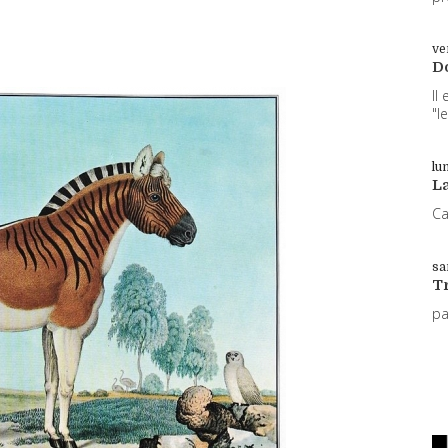
ve
D
Il
"l
lun
L
Ca
sa
T
p