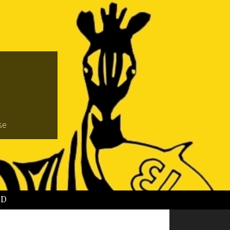
se
BD