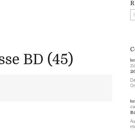
R
C
sse BD (45)
lu
Z
2
De
On
lu
ca
B
Au
me