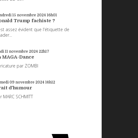
ndredi 15
novembre 2024
16h01
onald Trump fachiste ?
 est assez évident que l'étiquette de
eader...
di 11
novembre 2024
22h17
a MAGA-Dance
ricature par ZOMBI
medi 09
novembre 2024
16h12
rait d'humour
ar MARC SCHMITT