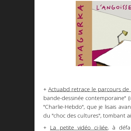
+
Actuabd retrace le parcours d
bande-dessinée contemporaine" (il
"Charlie-Hebdo", que je lisais ava
du "choc des cultures", tombant a
+
La petite vidéo ci-liée
, à déf