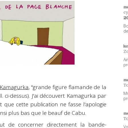
me
cy
2
Bo
de
lu
Z
Ai
pr
me
To
e Kamagurka
, "grande figure flamande de la
Mm
l. ci-dessus). J'ai découvert Kamagurka par
pr
nt que cette publication ne fasse l'apologie
insi plus bas que le beauf de Cabu.
me
To
aut de concerner directement la bande-
Vo