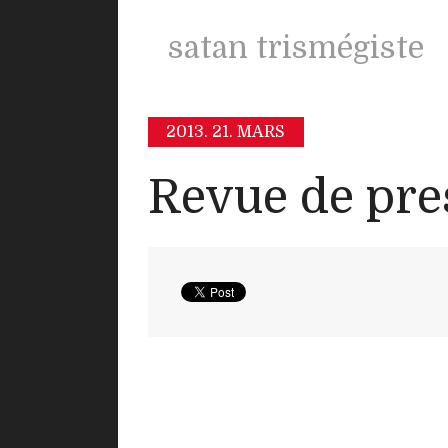
satan trismégiste
2013.
21. MARS
Revue de pre