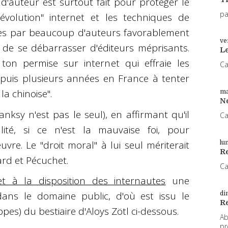
d'auteur est surtout fait pour protéger le
pa
évolution" internet et les techniques de
lies par beaucoup d'auteurs favorablement
ve
de se débarrasser d'éditeurs méprisants.
L
 ton permise sur internet qui effraie les
Ca
epuis plusieurs années en France à tenter
la chinoise".
ma
N
anksy n'est pas le seul), en affirmant qu'il
Ca
ité, si ce n'est la mauvaise foi, pour
vre. Le "droit moral" à lui seul mériterait
lu
Re
rd et Pécuchet.
Ca
 à la disposition des internautes
une
dans le domaine public, d'où est issu le
di
R
es) du bestiaire d'Aloys Zötl ci-dessous.
Ab
pr