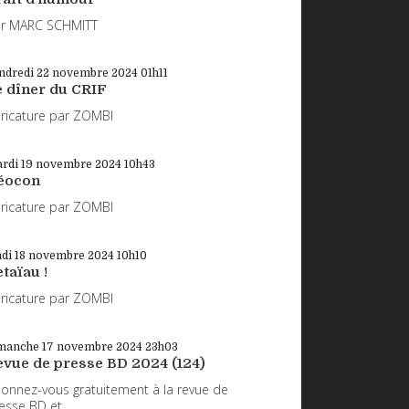
r MARC SCHMITT
ndredi 22
novembre 2024
01h11
e dîner du CRIF
ricature par ZOMBI
rdi 19
novembre 2024
10h43
éocon
ricature par ZOMBI
ndi 18
novembre 2024
10h10
taïau !
ricature par ZOMBI
manche 17
novembre 2024
23h03
evue de presse BD 2024 (124)
onnez-vous gratuitement à la revue de
esse BD et...