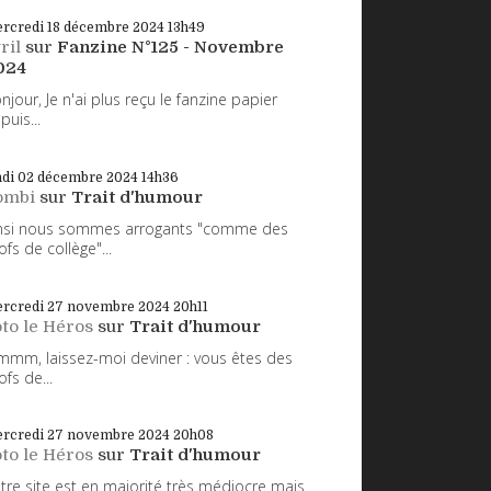
rcredi 18
décembre 2024
13h49
ril
sur
Fanzine N°125 - Novembre
024
njour, Je n'ai plus reçu le fanzine papier
puis...
ndi 02
décembre 2024
14h36
ombi
sur
Trait d'humour
nsi nous sommes arrogants "comme des
ofs de collège"...
rcredi 27
novembre 2024
20h11
to le Héros
sur
Trait d'humour
mm, laissez-moi deviner : vous êtes des
ofs de...
rcredi 27
novembre 2024
20h08
to le Héros
sur
Trait d'humour
tre site est en majorité très médiocre mais