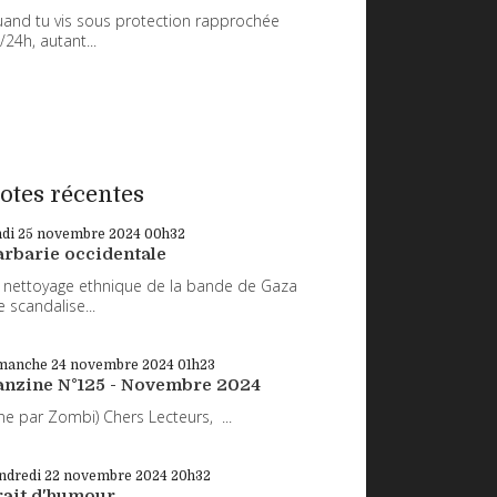
and tu vis sous protection rapprochée
/24h, autant...
otes récentes
ndi 25
novembre 2024
00h32
arbarie occidentale
 nettoyage ethnique de la bande de Gaza
 scandalise...
manche 24
novembre 2024
01h23
anzine N°125 - Novembre 2024
ne par Zombi) Chers Lecteurs, ...
ndredi 22
novembre 2024
20h32
rait d'humour