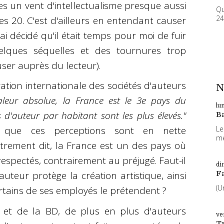
es un vent d'intellectualisme presque aussi
Qu
24
s 20. C'est d'ailleurs en entendant causer
ai décidé qu'il était temps pour moi de fuir
quelques séquelles et des tournures trop
ser auprès du lecteur).
ation internationale des sociétés d'auteurs
N
eur absolue, la France est le 3e pays du
lu
d'auteur par habitant sont les plus élevés."
B
Le
que ces perceptions sont en nette
me
trement dit, la France est un des pays où
respectés, contrairement au préjugé. Faut-il
di
F
auteur protège la création artistique, ainsi
(U
ertains de ses employés le prétendent ?
n et de la BD, de plus en plus d'auteurs
ve
T