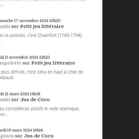
...
manche 17
novembre 2024
23h20
ombi
sur
Petit jeu littéraire
ec le pistolet, c'est Chamfort (1740-1794),
.
di 11
novembre 2024
22h23
impelette
sur
Petit jeu littéraire
 plus difficile, c'est celui en haut à côté de
mbaud.
udi 21
mars 2024
14h38
ombi
sur
Jus de Coco
 lui conseillerais plutôt le voile islamique,
ur...
rdi 19
mars 2024
16h16
apinos
sur
Jus de Coco