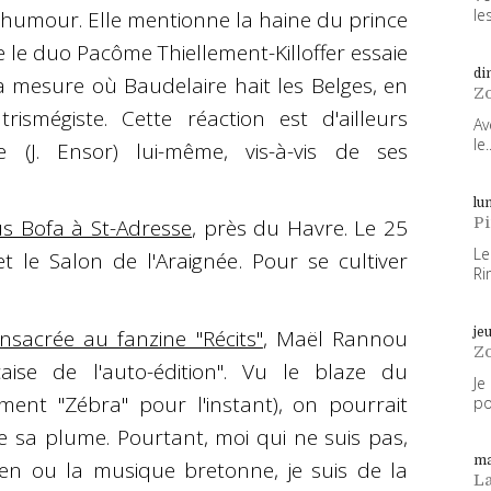
les
l'humour. Elle mentionne la haine du prince
e le duo Pacôme Thiellement-Killoffer essaie
di
la mesure où Baudelaire hait les Belges, en
Z
ismégiste. Cette réaction est d'ailleurs
Av
le..
e (J. Ensor) lui-même, vis-à-vis de ses
lun
P
us Bofa à St-Adresse
, près du Havre. Le 25
Le
 le Salon de l'Araignée. Pour se cultiver
Ri
je
nsacrée au fanzine "Récits"
, Maël Rannou
Z
çaise de l'auto-édition". Vu le blaze du
Je
ent "Zébra" pour l'instant), on pourrait
po
e sa plume. Pourtant, moi qui ne suis pas,
ma
hen ou la musique bretonne, je suis de la
L