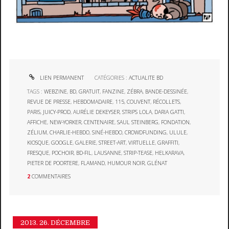
LIEN PERMANENT
CATÉGORIES :
ACTUALITE BD
TAGS :
WEBZINE
,
BD
,
GRATUIT
,
FANZINE
,
ZÉBRA
,
BANDE-DESSINÉE
,
REVUE DE PRESSE
,
HEBDOMADAIRE
,
115
,
COUVENT
,
RÉCOLLETS
,
PARIS
,
JUICY-PROD
,
AURÉLIE DEKEYSER
,
STRIPS LOLA
,
DARIA GATTI
,
AFFICHE
,
NEW-YORKER
,
CENTENAIRE
,
SAUL STEINBERG
,
FONDATION
,
ZÉLIUM
,
CHARLIE-HEBDO
,
SINÉ-HEBDO
,
CROWDFUNDING
,
ULULE
,
KIOSQUE
,
GOOGLE
,
GALERIE
,
STREET-ART
,
VIRTUELLE
,
GRAFFITI
,
FRESQUE
,
POCHOIR
,
BD-FIL
,
LAUSANNE
,
STRIP-TEASE
,
HELKARAVA
,
PIETER DE POORTERE
,
FLAMAND
,
HUMOUR NOIR
,
GLÉNAT
2
COMMENTAIRES
2013.
26. DÉCEMBRE