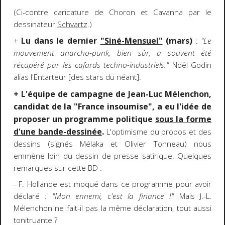
(Ci-contre caricature de Choron et Cavanna par le
dessinateur
Schvartz
.)
Lu dans le dernier
"Siné-Mensuel"
(mars)
+
:
"Le
mouvement anarcho-punk, bien sûr, a souvent été
récupéré par les cafards techno-industriels."
Noël Godin
alias l'Entarteur [des stars du néant].
+ L'équipe de campagne de Jean-Luc Mélenchon,
candidat de la "France insoumise", a eu l'idée de
proposer un programme politique
sous la forme
d'une bande-dessinée
.
L'optimisme du propos et des
dessins (signés Mélaka et Olivier Tonneau) nous
emmène loin du dessin de presse satirique. Quelques
remarques sur cette BD :
- F. Hollande est moqué dans ce programme pour avoir
déclaré :
"Mon ennemi, c'est la finance !"
Mais
J.-L.
Mélenchon ne fait-il pas la même déclaration, tout aussi
tonitruante ?