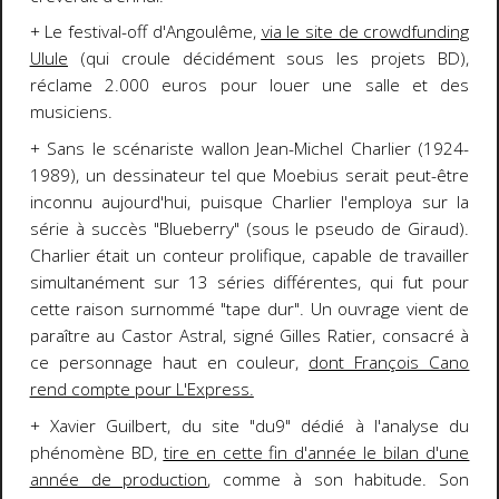
+ Le festival-off d'Angoulême,
via le site de crowdfunding
Ulule
(qui croule décidément sous les projets BD),
réclame 2.000 euros pour louer une salle et des
musiciens.
+ Sans le scénariste wallon Jean-Michel Charlier (1924-
1989), un dessinateur tel que Moebius serait peut-être
inconnu aujourd'hui, puisque Charlier l'employa sur la
série à succès "Blueberry" (sous le pseudo de Giraud).
Charlier était un conteur prolifique, capable de travailler
simultanément sur 13 séries différentes, qui fut pour
cette raison surnommé "tape dur". Un ouvrage vient de
paraître au Castor Astral, signé Gilles Ratier, consacré à
ce personnage haut en couleur,
dont François Cano
rend compte pour L'Express
.
+ Xavier Guilbert, du site "du9" dédié à l'analyse du
phénomène BD,
tire en cette fin d'année le bilan d'une
année de production
, comme à son habitude. Son