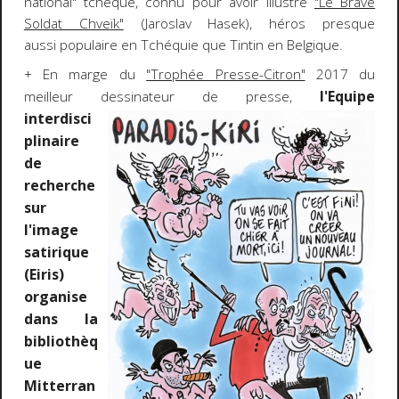
national" tchèque, connu pour avoir illustré
"Le Brave
Soldat Chveïk"
(Jaroslav Hasek), héros presque
aussi populaire en Tchéquie que Tintin en Belgique.
+ En marge du
"Trophée Presse-Citron"
2017 du
l'Equipe
meilleur dessinateur de presse,
interdisci
plinaire
de
recherche
sur
l'image
satirique
(Eiris)
organise
dans la
bibliothèq
ue
Mitterran