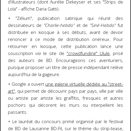
d'illustrateurs (dont Aurélie Dekeyser et ses "Strips de
Lola" - affiche Daria Gatti).
+ "Zélium", publication satirique qui réunit des
dessinateurs de
"Charlie-hebdo"
et de
"Siné-Hebdo"
fut
distribuée en kiosque à ses débuts, avant de devoir
renoncer à ce mode de distribution onéreux. Pour
retourner en kiosque, cette publication lance une
souscription
via
le site de
"crowdfunding" Ulule
, prisé
des auteurs de BD. Encourageons ces aventuriers,
puisque proposer un titre de presse indépendant relève
aujourd'hui de la gageure.
+ Google a ouvert
une galerie virtuelle dédiée au "street-
art"
, qui permet de découvrir pays par pays, ville par ville
ou artiste par artiste les graffitis, fresques et autres
pochoirs qui décorent les murs ou interpellent les
passants.
+ Le lauréat du concours primé organisé par le festival
de BD de Lausanne BD-Fil, sur le thème du strip-tease,