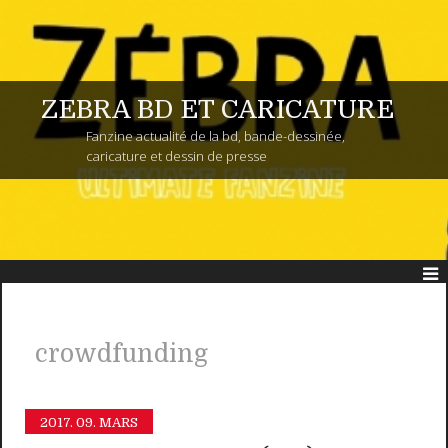
ZEBRA BD ET CARICATURE
Fanzine actualité de la bd, bande-dessinée,
caricature et dessin de presse
crowdfunding
2017.
09. MARS