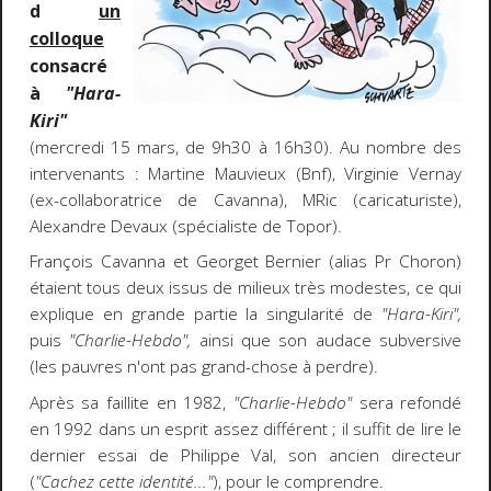
d
un
colloque
consacré
à
"Hara-
Kiri"
(mercredi 15 mars, de 9h30 à 16h30). Au nombre des
intervenants : Martine Mauvieux (Bnf), Virginie Vernay
(ex-collaboratrice de Cavanna), MRic (caricaturiste),
Alexandre Devaux (spécialiste de Topor).
François Cavanna et Georget Bernier (alias Pr Choron)
étaient tous deux issus de milieux très modestes, ce qui
explique en grande partie la singularité de
"Hara-Kiri",
puis
"Charlie-Hebdo",
ainsi que son audace subversive
(les pauvres n'ont pas grand-chose à perdre).
Après sa faillite en 1982,
"Charlie-Hebdo"
sera refondé
en 1992 dans un esprit assez différent ; il suffit de lire le
dernier essai de Philippe Val, son ancien directeur
(
"Cachez cette identité..."
), pour le comprendre.