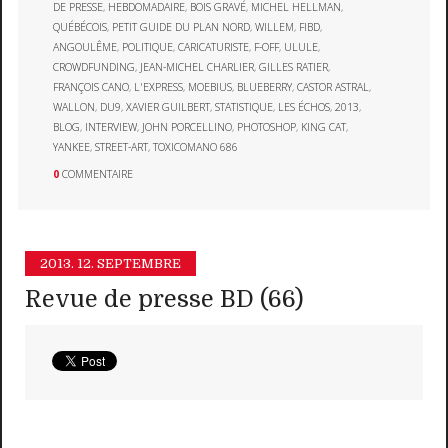
DE PRESSE
,
HEBDOMADAIRE
,
BOIS GRAVÉ
,
MICHEL HELLMAN
,
QUÉBÉCOIS
,
PETIT GUIDE DU PLAN NORD
,
WILLEM
,
FIBD
,
ANGOULÊME
,
POLITIQUE
,
CARICATURISTE
,
F-OFF
,
ULULE
,
CROWDFUNDING
,
JEAN-MICHEL CHARLIER
,
GILLES RATIER
,
FRANÇOIS CANO
,
L'EXPRESS
,
MOEBIUS
,
BLUEBERRY
,
CASTOR ASTRAL
,
WALLON
,
DU9
,
XAVIER GUILBERT
,
STATISTIQUE
,
LES ÉCHOS
,
2013
,
BLOG
,
INTERVIEW
,
JOHN PORCELLINO
,
PHOTOSHOP
,
KING CAT
,
YANKEE
,
STREET-ART
,
TOXICOMANO 686
0
COMMENTAIRE
2013.
12. SEPTEMBRE
Revue de presse BD (66)