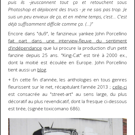
puis ils -jeuscannent tout ça et retouchent sous
Photoshop et déplacent des trucs - je ne sais pas trop. Je
suis un peu envieux de ça, et en même temps, c'est... C'est
déjà suffisamment difficile comme ça. (...)"
Encore dans "du9", le fanzineux yankee John Porcellino
fait part dans une interview-fleuve du sentiment
d'indépendance
que lui procure la production d'un petit
fanzine depuis 25 ans. "King-Cat" est tiré à 2000 ex.,
dont la moitié est écoulée en Europe. John Porcellino
tient aussi un
blog
.
+ En cette fin d'année, les anthologies en tous genres
fleurissent sur le net, récapitulant l'année 2013 ;
celle-ci
est consacrée au "street-art" au sens large, du plus
décoratif au plus revendicatif, dont la fresque ci-dessous
est tirée, (signée toxicomano 686).