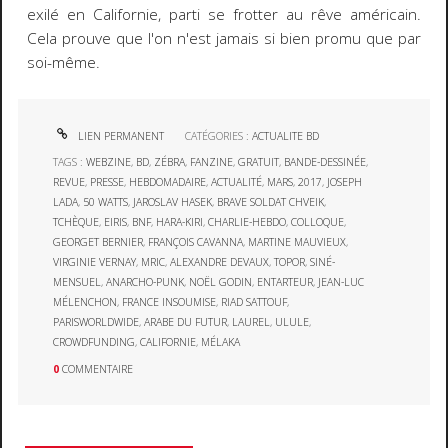
exilé en Californie, parti se frotter au rêve américain.
Cela prouve que l'on n'est jamais si bien promu que par
soi-même.
LIEN PERMANENT
CATÉGORIES :
ACTUALITE BD
TAGS :
WEBZINE
,
BD
,
ZÉBRA
,
FANZINE
,
GRATUIT
,
BANDE-DESSINÉE
,
REVUE
,
PRESSE
,
HEBDOMADAIRE
,
ACTUALITÉ
,
MARS
,
2017
,
JOSEPH
LADA
,
50 WATTS
,
JAROSLAV HASEK
,
BRAVE SOLDAT CHVEIK
,
TCHÈQUE
,
EIRIS
,
BNF
,
HARA-KIRI
,
CHARLIE-HEBDO
,
COLLOQUE
,
GEORGET BERNIER
,
FRANÇOIS CAVANNA
,
MARTINE MAUVIEUX
,
VIRGINIE VERNAY
,
MRIC
,
ALEXANDRE DEVAUX
,
TOPOR
,
SINÉ-
MENSUEL
,
ANARCHO-PUNK
,
NOËL GODIN
,
ENTARTEUR
,
JEAN-LUC
MÉLENCHON
,
FRANCE INSOUMISE
,
RIAD SATTOUF
,
PARISWORLDWIDE
,
ARABE DU FUTUR
,
LAUREL
,
ULULE
,
CROWDFUNDING
,
CALIFORNIE
,
MÉLAKA
0
COMMENTAIRE