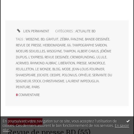
LIEN PERMANENT
CATÉGORIES :
ACTUALITE BD
TAGS :
WEBZINE
,
BD
,
GRATUIT
,
ZÉBRA
,
FANZINE
,
BANDE-DESSINÉE
,
REVUE DE PRESSE
,
HEBDOMADAIRE
,
66
,
TAMPOGRAPHE SARDON
,
MOEURS SEXUELLES
,
MISOGYNE
,
TAMPON
,
ALBERT CAMUS
,
JÉRÔME
DUPUIS
,
L'EXPRESS
,
REVUE DESSINÉE
,
CROWDFUNDING
,
ULULE
,
ACRIMED
,
RAYMOND AUBRAC
,
LIBÉRATION
,
PRESSE
,
MONOPOLE
,
FEUILLETON
,
LE MONDE
,
BLOG
,
MODE
,
JEAN-LOUIS FOURNIER
,
SHAKESPEARE
,
JOCASTE
,
OEDIPE
,
POLONIUS
,
OPHÉLIE
,
SERVANTE DU
SEIGNEUR
,
STOCK
,
CHRISTIANISME
,
LAURENT IMPEDUGLIA
,
PEINTURE
,
PARIS
0
COMMENTAIRE
En poursuivant votre navigation sur ce site, vous acceptez l'utilisation de
2013.
30. MAI
cookies. Ces derniers assurent le bon fonctionnement de nos services.
En savoir
plus
.
Revue de presse BD (55)