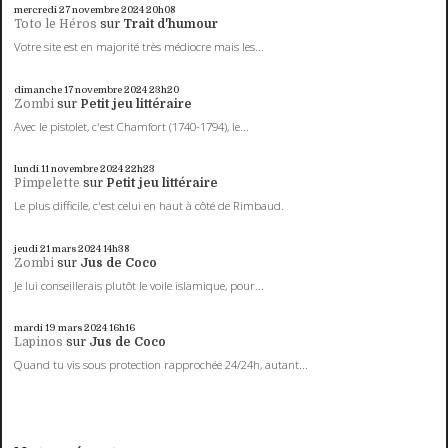
mercredi 27
novembre 2024
20h08
Toto le Héros
sur
Trait d'humour
Votre site est en majorité très médiocre mais les...
dimanche 17
novembre 2024
23h20
Zombi
sur
Petit jeu littéraire
Avec le pistolet, c'est Chamfort (1740-1794), le...
lundi 11
novembre 2024
22h23
Pimpelette
sur
Petit jeu littéraire
Le plus difficile, c'est celui en haut à côté de Rimbaud.
jeudi 21
mars 2024
14h38
Zombi
sur
Jus de Coco
Je lui conseillerais plutôt le voile islamique, pour...
mardi 19
mars 2024
16h16
Lapinos
sur
Jus de Coco
Quand tu vis sous protection rapprochée 24/24h, autant...