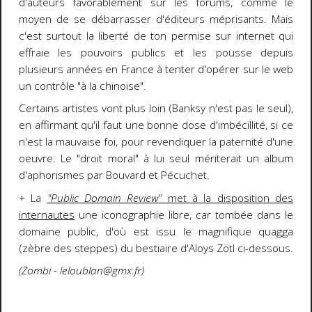
d'auteurs favorablement sur les forums, comme le
moyen de se débarrasser d'éditeurs méprisants. Mais
c'est surtout la liberté de ton permise sur internet qui
effraie les pouvoirs publics et les pousse depuis
plusieurs années en France à tenter d'opérer sur le web
un contrôle "à la chinoise".
Certains artistes vont plus loin (Banksy n'est pas le seul),
en affirmant qu'il faut une bonne dose d'imbécillité, si ce
n'est la mauvaise foi, pour revendiquer la paternité d'une
oeuvre. Le "droit moral" à lui seul mériterait un album
d'aphorismes par Bouvard et Pécuchet.
+ La
"Public Domain Review"
met à la disposition des
internautes
une iconographie libre, car tombée dans le
domaine public, d'où est issu le magnifique quagga
(zèbre des steppes) du bestiaire d'Aloys Zötl ci-dessous.
(Zombi - leloublan@gmx.fr)