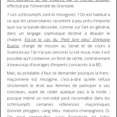
effectué par l'Université de Grenoble.
+ Les schtroumpfs sont-ils misogynes ? On est habitué à
ce que les universitaires racontent à peu près n'importe
quoi sur la bande-dessinée, comme sur l'art en général,
dans un langage sophistiqué destiné à ébaubir le
chaland.
Est-ce le cas du
"Petit livre bleu"
d'Antoine
Bueno
, chargé de mission au Sénat et de cours à
Sciences-po ? Je n'ai pas (encore) lu cet essai, mais il est
possible qu'il contienne un fond de vérité, contrairement
à beaucoup d'ouvrages d'experts consacrés à la BD.
Mais, au préalable, il faut se demander pourquoi la franc-
maçonnerie est misogyne, c'est-à-dire qu'elle refusa
strictement le droit aux femmes de participer à ses
conclaves, avant de céder quelque peu à la mode ;
puisque même un non-initié peut reconnaître dans les
schtroumpfs certaines références maçonniques
(bonnet phrygien, sang bleu, maisons-champignons (!).
On peut reconnaître aussi facilement de telles