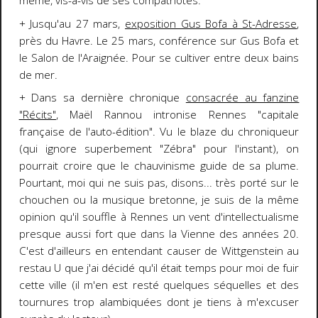
même, vis-à-vis de ses compatriotes.
+ Jusqu'au 27 mars,
exposition Gus Bofa à St-Adresse
,
près du Havre. Le 25 mars, conférence sur Gus Bofa et
le Salon de l'Araignée. Pour se cultiver entre deux bains
de mer.
+ Dans sa dernière chronique
consacrée au fanzine
"Récits"
, Maël Rannou intronise Rennes "capitale
française de l'auto-édition". Vu le blaze du chroniqueur
(qui ignore superbement "Zébra" pour l'instant), on
pourrait croire que le chauvinisme guide de sa plume.
Pourtant, moi qui ne suis pas, disons... très porté sur le
chouchen ou la musique bretonne, je suis de la même
opinion qu'il souffle à Rennes un vent d'intellectualisme
presque aussi fort que dans la Vienne des années 20.
C'est d'ailleurs en entendant causer de Wittgenstein au
restau U que j'ai décidé qu'il était temps pour moi de fuir
cette ville (il m'en est resté quelques séquelles et des
tournures trop alambiquées dont je tiens à m'excuser