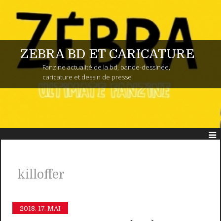
ZEBRA BD ET CARICATURE
Fanzine actualité de la bd, bande-dessinée,
caricature et dessin de presse
killoffer
2018.
17. MAI