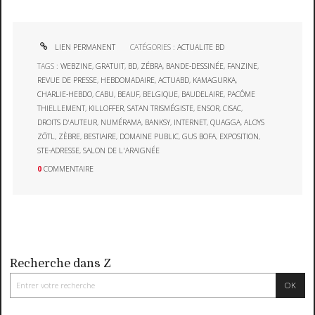
LIEN PERMANENT
CATÉGORIES :
ACTUALITE BD
TAGS :
WEBZINE
,
GRATUIT
,
BD
,
ZÉBRA
,
BANDE-DESSINÉE
,
FANZINE
,
REVUE DE PRESSE
,
HEBDOMADAIRE
,
ACTUABD
,
KAMAGURKA
,
CHARLIE-HEBDO
,
CABU
,
BEAUF
,
BELGIQUE
,
BAUDELAIRE
,
PACÔME
THIELLEMENT
,
KILLOFFER
,
SATAN TRISMÉGISTE
,
ENSOR
,
CISAC
,
DROITS D'AUTEUR
,
NUMÉRAMA
,
BANKSY
,
INTERNET
,
QUAGGA
,
ALOYS
ZÖTL
,
ZÈBRE
,
BESTIAIRE
,
DOMAINE PUBLIC
,
GUS BOFA
,
EXPOSITION
,
STE-ADRESSE
,
SALON DE L'ARAIGNÉE
0
COMMENTAIRE
Recherche dans Z