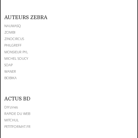
AUTEURS ZEBRA
NAUMASQ
ZOMBI
ZINOCIRCUS
PHILGREFF
MONSIEUR PYL
MICHEL SOUCY
SOAP
WANER
BOBIKA
ACTUS BD
DIYzines
RAPIDE DU WEB
MITCHUL
PETITFORMAT.FR