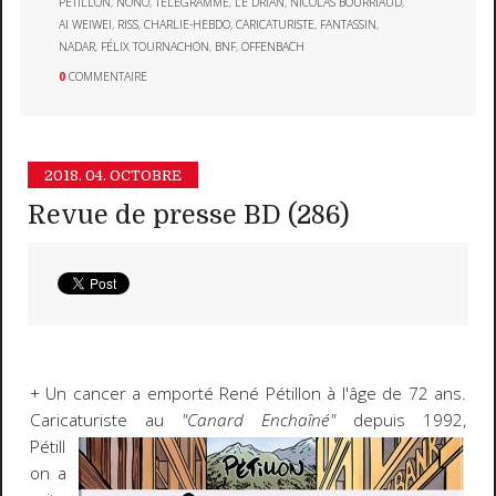
PÉTILLON
,
NONO
,
TÉLÉGRAMME
,
LE DRIAN
,
NICOLAS BOURRIAUD
,
AI WEIWEI
,
RISS
,
CHARLIE-HEBDO
,
CARICATURISTE
,
FANTASSIN
,
NADAR
,
FÉLIX TOURNACHON
,
BNF
,
OFFENBACH
0
COMMENTAIRE
2018.
04. OCTOBRE
Revue de presse BD (286)
+ Un cancer a emporté René Pétillon à l'âge de 72 ans.
Caricaturiste au
"Canard Enchaîné"
depuis 1992,
Pétill
on a