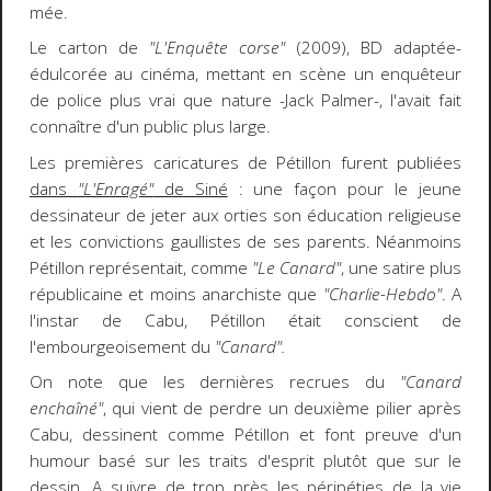
mée.
Le carton de
"L'Enquête corse"
(2009), BD adaptée-
édulcorée au cinéma, mettant en scène un enquêteur
de police plus vrai que nature -Jack Palmer-, l'avait fait
connaître d'un public plus large.
Les premières caricatures de Pétillon furent publiées
dans
"L'Enragé"
de Siné
: une façon pour le jeune
dessinateur de jeter aux orties son éducation religieuse
et les convictions gaullistes de ses parents. Néanmoins
Pétillon représentait, comme
"Le Canard"
, une satire plus
républicaine et moins anarchiste que
"Charlie-Hebdo"
. A
l'instar de Cabu, Pétillon était conscient de
l'embourgeoisement du
"Canard".
On note que les dernières recrues du
"Canard
enchaîné"
, qui vient de perdre un deuxième pilier après
Cabu, dessinent comme Pétillon et font preuve d'un
humour basé sur les traits d'esprit plutôt que sur le
dessin. A suivre de trop près les péripéties de la vie