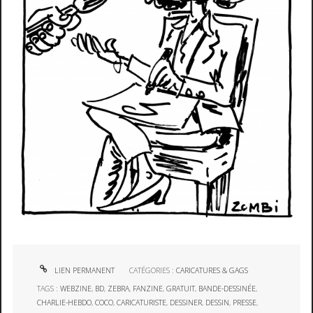
LIEN PERMANENT
CATÉGORIES :
CARICATURES & GAGS
TAGS :
WEBZINE
,
BD
,
ZEBRA
,
FANZINE
,
GRATUIT
,
BANDE-DESSINÉE
,
CHARLIE-HEBDO
,
COCO
,
CARICATURISTE
,
DESSINER
,
DESSIN
,
PRESSE
,