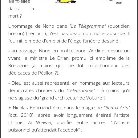
aient-elles
dans la
mort ?
L'hommage de Nono dans
"Le Télégramme"
(quotidien
breton) (1er oct.), n'est pas beaucoup moins absurde. Il
fournit le mode d'emploi de l'éloge funèbre dessiné :
- au passage, Nono en profite pour s'incliner devant un
vivant, le ministre Le Drian, promu ici emblème de la
Bretagne (à moins qu'il ne fût collectionneur des
dédicaces de Pétillon ?).
- Dieu est aussi représenté, en hommage aux lecteurs
démocrates-chrétiens du
"Télégramme"
- à moins qu'il
ne s'agisse du "grand architecte" de Voltaire ?
+ Nicolas Bourriaud écrit dans le magazine
"Beaux-Arts"
(oct. 2018), après avoir longuement éreinté l'artiste
chinois Ai Weiwei, qualifié entre autres "d'artiste
pulsionnel qu'attendait Facebook" :