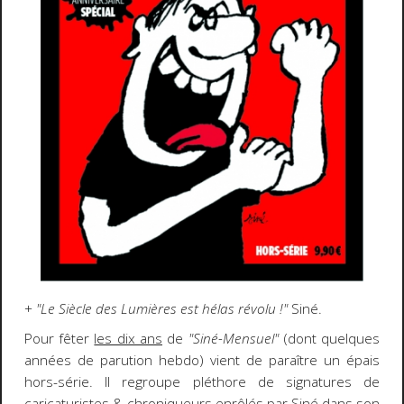
+
"Le Siècle des Lumières est hélas révolu !"
Siné.
Pour fêter
les dix ans
de
"Siné-Mensuel"
(dont quelques
années de parution hebdo) vient de paraître un épais
hors-série. Il regroupe pléthore de signatures de
caricaturistes & chroniqueurs enrôlés par Siné dans son