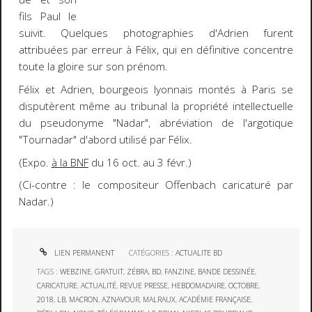
fils Paul le
suivit. Quelques photographies d'Adrien furent
attribuées par erreur à Félix, qui en définitive concentre
toute la gloire sur son prénom.
Félix et Adrien, bourgeois lyonnais montés à Paris se
disputèrent même au tribunal la propriété intellectuelle
du pseudonyme "Nadar", abréviation de l'argotique
"Tournadar" d'abord utilisé par Félix.
(Expo.
à la BNF
du 16 oct. au 3 févr.)
(Ci-contre : le compositeur Offenbach caricaturé par
Nadar.)
LIEN PERMANENT
CATÉGORIES :
ACTUALITE BD
TAGS :
WEBZINE
,
GRATUIT
,
ZÉBRA
,
BD
,
FANZINE
,
BANDE DESSINÉE
,
CARICATURE
,
ACTUALITÉ
,
REVUE PRESSE
,
HEBDOMADAIRE
,
OCTOBRE
,
2018
,
LB
,
MACRON
,
AZNAVOUR
,
MALRAUX
,
ACADÉMIE FRANÇAISE
,