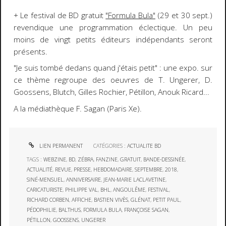
+ Le festival de BD gratuit
"Formula Bula"
(29 et 30 sept.)
revendique une programmation éclectique. Un peu
moins de vingt petits éditeurs indépendants seront
présents.
"Je suis tombé dedans quand j'étais petit" : une expo. sur
ce thème regroupe des oeuvres de T. Ungerer, D.
Goossens, Blutch, Gilles Rochier, Pétillon, Anouk Ricard...
A la médiathèque F. Sagan (Paris Xe).
LIEN PERMANENT
CATÉGORIES :
ACTUALITE BD
TAGS :
WEBZINE
,
BD
,
ZÉBRA
,
FANZINE
,
GRATUIT
,
BANDE-DESSINÉE
,
ACTUALITÉ
,
REVUE
,
PRESSE
,
HEBDOMADAIRE
,
SEPTEMBRE
,
2018
,
SINÉ-MENSUEL
,
ANNIVERSAIRE
,
JEAN-MARIE LACLAVETINE
,
CARICATURISTE
,
PHILIPPE VAL
,
BHL
,
ANGOULÊME
,
FESTIVAL
,
RICHARD CORBEN
,
AFFICHE
,
BASTIEN VIVÈS
,
GLÉNAT
,
PETIT PAUL
,
PÉDOPHILIE
,
BALTHUS
,
FORMULA BULA
,
FRANÇOISE SAGAN
,
PÉTILLON
,
GOOSSENS
,
UNGERER