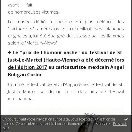
ayant fait
de nombreuses victimes.
Le musée dédié à l'oeuvre du plus célèbre des
"cartoonists" américains et recueillant ses planches
originales a, lui, été épargné de justesse par les flammes
selon le
"Mercury-News"
.
+ Le "prix de l'humour vache" du festival de St-
Just-Le-Martel (Haute-Vienne) a été décerné
lors
de l'édition 2017
au caricaturiste mexicain Angel
Boligan Corbo.
Comme le festival de BD d'Angoulême, le festival de St-
Just-Le-Martel se donne ainsi des airs de festival
international.
En poursuivant votre navigation sur ce site, vous acceptez l'utilisation de
cookies. Ces derniers assurent le bon fonctionnement de nos services.
En savoir
plus
.