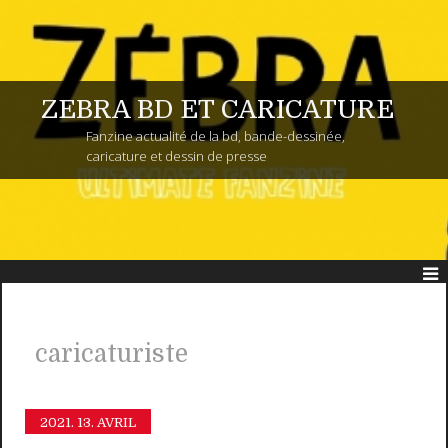
ZEBRA BD ET CARICATURE
Fanzine actualité de la bd, bande-dessinée,
caricature et dessin de presse
caricaturiste
2021.
13. AVRIL