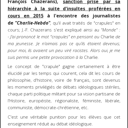
François Chazerans),
sanction prise par sa
hiérarchie à la suite d'insultes proférées en
cours en 2015
à l'encontre des journalistes
de
"Charlie-Hebdo"
,
qu'il avait
traités de "crapules" en
cours; J.-F. Chazerans s'est expliqué ainsi au
"Monde" :
- J’ai prononcé le mot “crapules” en pensant au
Charlie
de
ma jeunesse. Je n’aimais pas ce qu’ils étaient devenus;
pour moi, ils avaient un peu viré racistes. Alors oui, je me
suis permis une petite provocation à la
Charlie
.
Le concept de "crapule" gagne certainement à être
élucidé par les temps qui courent, cela dit les
cours de
philosophie, d'histoire, voire de français, sont devenus
les moments privilégiés de débats idéologiques stériles,
chaque parti politique militant pour sa vision partisane de
l'Histoire, européiste, régionaliste, féministe, libérale,
communiste, démocrate-chrétienne, etc.
C'est une véritable punition pour les élèves que cet
enseignement réduit au débat idéologique.