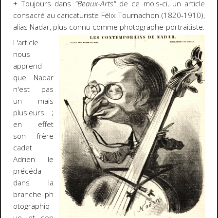
+ Toujours dans
"Beaux-Arts"
de ce mois-ci, un article
consacré au caricaturiste Félix Tournachon (1820-1910),
alias Nadar, plus connu comme photographe-portraitiste.
L'article
nous
apprend
que Nadar
n'est pas
un mais
plusieurs ;
en effet
son frère
cadet
Adrien le
précéda
dans la
branche ph
otographiq
ue et son