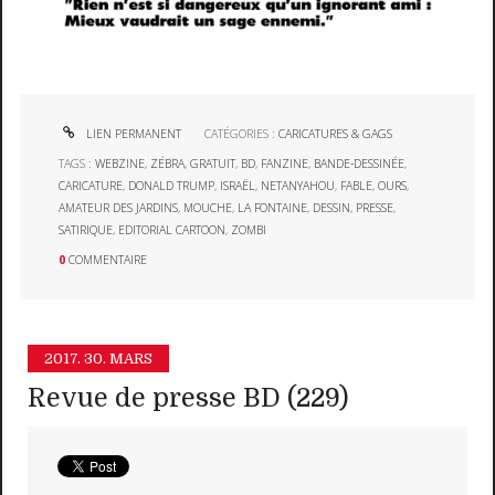
LIEN PERMANENT
CATÉGORIES :
CARICATURES & GAGS
TAGS :
WEBZINE
,
ZÉBRA
,
GRATUIT
,
BD
,
FANZINE
,
BANDE-DESSINÉE
,
CARICATURE
,
DONALD TRUMP
,
ISRAËL
,
NETANYAHOU
,
FABLE
,
OURS
,
AMATEUR DES JARDINS
,
MOUCHE
,
LA FONTAINE
,
DESSIN
,
PRESSE
,
SATIRIQUE
,
EDITORIAL CARTOON
,
ZOMBI
0
COMMENTAIRE
2017.
30. MARS
Revue de presse BD (229)