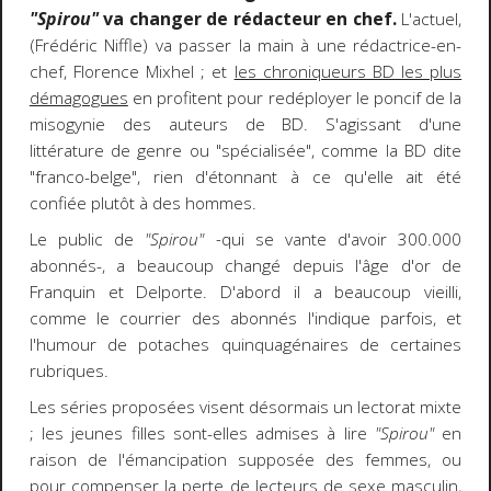
"Spirou"
va changer de rédacteur en chef.
L'actuel,
(Frédéric Niffle) va passer la main à une rédactrice-en-
chef, Florence Mixhel ; et
les chroniqueurs BD les plus
démagogues
en profitent pour redéployer le poncif de la
misogynie des auteurs de BD. S'agissant d'une
littérature de genre ou "spécialisée", comme la BD dite
"franco-belge", rien d'étonnant à ce qu'elle ait été
confiée plutôt à des hommes.
Le public de
"Spirou" -
qui se vante d'avoir 300.000
abonnés-, a beaucoup changé depuis l'âge d'or de
Franquin et Delporte. D'abord il a beaucoup vieilli,
comme le courrier des abonnés l'indique parfois, et
l'humour de potaches quinquagénaires de certaines
rubriques.
Les séries proposées visent désormais un lectorat mixte
; les jeunes filles sont-elles admises à lire
"Spirou"
en
raison de l'émancipation supposée des femmes, ou
pour compenser la perte de lecteurs de sexe masculin,