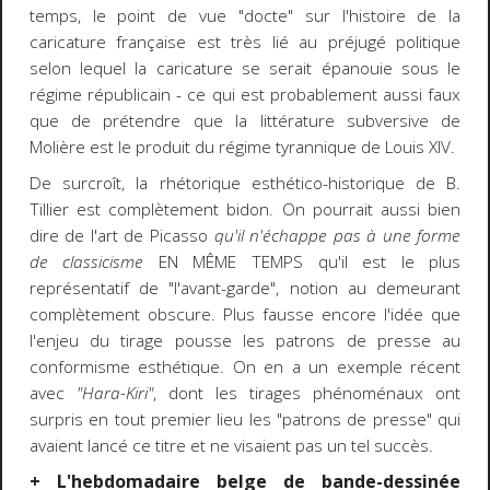
temps, le point de vue "docte" sur l'histoire de la
caricature française est très lié au préjugé politique
selon lequel la caricature se serait épanouie sous le
régime républicain - ce qui est probablement aussi faux
que de prétendre que la littérature subversive de
Molière est le produit du régime tyrannique de Louis XIV.
De surcroît, la rhétorique esthético-historique de B.
Tillier est complètement bidon. On pourrait aussi bien
dire de l'art de Picasso
qu'il n'échappe pas à une forme
de classicisme
EN MÊME TEMPS qu'il est le plus
représentatif de "l'avant-garde", notion au demeurant
complètement obscure. Plus fausse encore l'idée que
l'enjeu du tirage pousse les patrons de presse au
conformisme esthétique. On en a un exemple récent
avec
"Hara-Kiri"
, dont les tirages phénoménaux ont
surpris en tout premier lieu les "patrons de presse" qui
avaient lancé ce titre et ne visaient pas un tel succès.
+ L'hebdomadaire belge de bande-dessinée