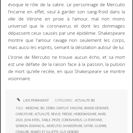
évoque le rôle de la satire. Le personnage de Mercutio
l'incarne en effet, seul à garder son sang-froid dans la
ville de Vérone en proie à l'amour, mal non moins
universel que le coronavirus et dont les dommages
dépassent ceux causés par une épidémie. Shakespeare
montre que l'amour ravage non seulement les corps,
mais aussi les esprits, semant la désolation autour de lui.
L'ironie de Mercutio ne trouve aucun écho, et sa mort
est une défaite de la raison face à la passion, la pulsion
de mort qu'elle recèle, en quoi Shakespeare se montre
visionnaire.
LIEN PERMANENT
CATÉGORIES :
ACTUALITE BD
TAGS :
WEBZINE
,
BD
,
ZÉBRA
,
GRATUIT
,
FANZINE
,
BANDE-DESSINÉE
,
CARICATURE
,
ACTUALITÉ
,
REVUE
,
PRESSE
,
HEBDOMADAIRE
,
MARS
,
2020
,
JEAN EFFEL
,
FABLE
,
PESTE
,
CORONAVIRUS
,
LA FONTAINE
,
SERMON DOMINICAL
,
MERCUTIO
,
SHAKESPEARE
,
SATIRE
,
GUERRE
,
CENSURE
,
ROMÉO ET JULIETTE
,
GUY DEBORD