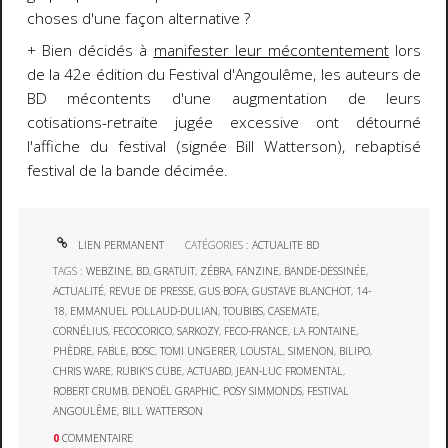
choses d'une façon alternative ?
+ Bien décidés à
manifester leur mécontentement
lors
de la 42e édition du Festival d'Angoulême, les auteurs de
BD mécontents d'une augmentation de leurs
cotisations-retraite jugée excessive ont détourné
l'affiche du festival (signée Bill Watterson), rebaptisé
festival de la bande décimée.
LIEN PERMANENT
CATÉGORIES :
ACTUALITE BD
TAGS :
WEBZINE
,
BD
,
GRATUIT
,
ZÉBRA
,
FANZINE
,
BANDE-DESSINÉE
,
ACTUALITÉ
,
REVUE DE PRESSE
,
GUS BOFA
,
GUSTAVE BLANCHOT
,
14-
18
,
EMMANUEL POLLAUD-DULIAN
,
TOUBIBS
,
CASEMATE
,
CORNÉLIUS
,
FECOCORICO
,
SARKOZY
,
FECO-FRANCE
,
LA FONTAINE
,
PHÈDRE
,
FABLE
,
BOSC
,
TOMI UNGERER
,
LOUSTAL
,
SIMENON
,
BILIPO
,
CHRIS WARE
,
RUBIK'S CUBE
,
ACTUABD
,
JEAN-LUC FROMENTAL
,
ROBERT CRUMB
,
DENOËL GRAPHIC
,
POSY SIMMONDS
,
FESTIVAL
ANGOULÊME
,
BILL WATTERSON
0
COMMENTAIRE