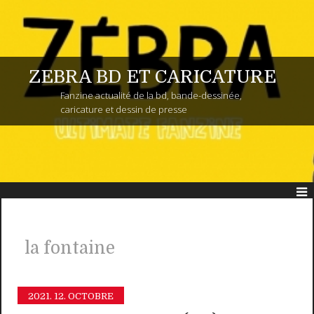
ZEBRA BD ET CARICATURE
Fanzine actualité de la bd, bande-dessinée,
caricature et dessin de presse
la fontaine
2021.
12. OCTOBRE