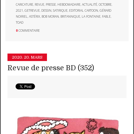
CARICATURE
,
REVUE
,
PRESSE
,
HEBDOMADAIRE
,
ACTUALITÉ
,
OCTOBRE
,
2021
,
GETREVUE
,
DESSIN
,
SATIRIQUE
,
EDITORIAL CARTOON
,
GÉRARD
NOIRIEL
,
ASTÉRIX
,
BOB MORAN
,
BRITANNIQUE
,
LA FONTAINE
,
FABLE
,
TOAD
0
COMMENTAIRE
2020.
20. MARS
Revue de presse BD (352)