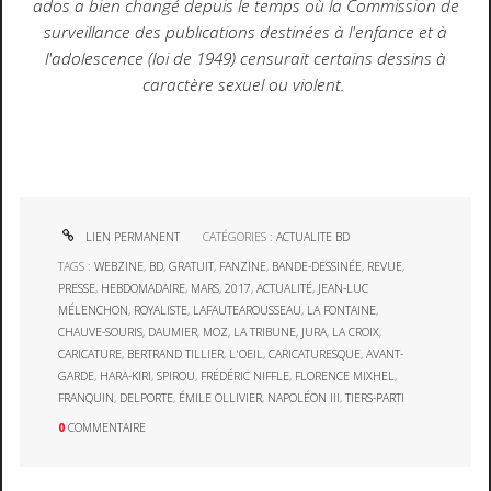
ados a bien changé depuis le temps où la Commission de
surveillance des publications destinées à l'enfance et à
l'adolescence (loi de 1949) censurait certains dessins à
caractère sexuel ou violent.
LIEN PERMANENT
CATÉGORIES :
ACTUALITE BD
TAGS :
WEBZINE
,
BD
,
GRATUIT
,
FANZINE
,
BANDE-DESSINÉE
,
REVUE
,
PRESSE
,
HEBDOMADAIRE
,
MARS
,
2017
,
ACTUALITÉ
,
JEAN-LUC
MÉLENCHON
,
ROYALISTE
,
LAFAUTEAROUSSEAU
,
LA FONTAINE
,
CHAUVE-SOURIS
,
DAUMIER
,
MOZ
,
LA TRIBUNE
,
JURA
,
LA CROIX
,
CARICATURE
,
BERTRAND TILLIER
,
L'OEIL
,
CARICATURESQUE
,
AVANT-
GARDE
,
HARA-KIRI
,
SPIROU
,
FRÉDÉRIC NIFFLE
,
FLORENCE MIXHEL
,
FRANQUIN
,
DELPORTE
,
ÉMILE OLLIVIER
,
NAPOLÉON III
,
TIERS-PARTI
0
COMMENTAIRE