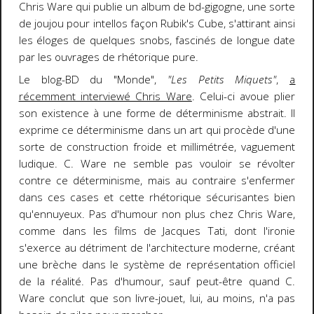
Chris Ware qui publie un album de bd-gigogne, une sorte
de joujou pour intellos façon Rubik's Cube, s'attirant ainsi
les éloges de quelques snobs, fascinés de longue date
par les ouvrages de rhétorique pure.
Le blog-BD du "Monde",
"Les Petits Miquets"
,
a
récemment interviewé Chris Ware
. Celui-ci avoue plier
son existence à une forme de déterminisme abstrait. Il
exprime ce déterminisme dans un art qui procède d'une
sorte de construction froide et millimétrée, vaguement
ludique. C. Ware ne semble pas vouloir se révolter
contre ce déterminisme, mais au contraire s'enfermer
dans ces cases et cette rhétorique sécurisantes bien
qu'ennuyeux. Pas d'humour non plus chez Chris Ware,
comme dans les films de Jacques Tati, dont l'ironie
s'exerce au détriment de l'architecture moderne, créant
une brèche dans le système de représentation officiel
de la réalité. Pas d'humour, sauf peut-être quand C.
Ware conclut que son livre-jouet, lui, au moins, n'a pas