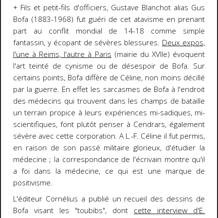
+ Fils et petit-fils d'officiers, Gustave Blanchot alias Gus
Bofa (1883-1968) fut guéri de cet atavisme en prenant
part au conflit mondial de 14-18 comme simple
fantassin, y écopant de sévères blessures.
Deux expos,
l'une à Reims, l'autre à Paris
(mairie du XVIIe) évoquent
l'art teinté de cynisme ou de désespoir de Bofa. Sur
certains points, Bofa diffère de Céline, non moins décillé
par la guerre. En effet les sarcasmes de Bofa à l'endroit
des médecins qui trouvent dans les champs de bataille
un terrain propice à leurs expériences mi-sadiques, mi-
scientifiques, font plutôt penser à Cendrars, également
sévère avec cette corporation. A L.-F. Céline il fut permis,
en raison de son passé militaire glorieux, d'étudier la
médecine ; la correspondance de l'écrivain montre qu'il
a foi dans la médecine, ce qui est une marque de
positivisme.
L'éditeur Cornélius a publié un recueil des dessins de
Bofa visant les "toubibs", dont
cette interview d'E.