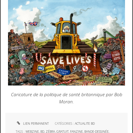
Caricature de la politique de santé britannique par Bob
Moran.
LIEN PERMANENT
CATÉGORIES :
ACTUALITE BD
TAGS :
WEBZINE
,
BD
,
ZÉBRA
,
GRATUIT
,
FANZINE
,
BANDE-DESSINÉE
,