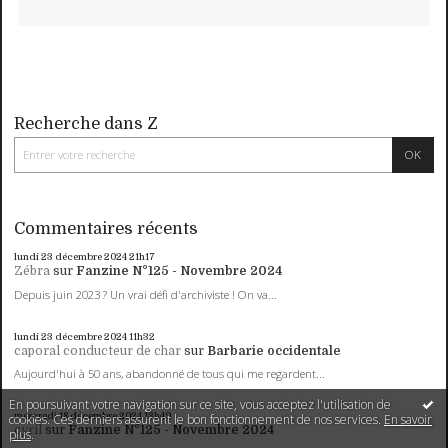
Recherche dans Z
Commentaires récents
lundi 23
décembre 2024
21h17
Zébra
sur
Fanzine N°125 - Novembre 2024
Depuis juin 2023 ? Un vrai défi d'archiviste ! On va...
lundi 23
décembre 2024
11h32
caporal conducteur de char
sur
Barbarie occidentale
Aujourd'hui à 50 ans, abandonné de tous qui me regardent...
En poursuivant votre navigation sur ce site, vous acceptez l'utilisation de
mercredi 18
décembre 2024
13h49
cookies. Ces derniers assurent le bon fonctionnement de nos services.
En savoir
cyril
sur
Fanzine N°125 - Novembre 2024
plus
.