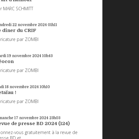
r MARC SCHMITT
ndredi 22
novembre 2024
01h11
e dîner du CRIF
ricature par ZOMBI
rdi 19
novembre 2024
10h43
éocon
ricature par ZOMBI
ndi 18
novembre 2024
10h10
taïau !
ricature par ZOMBI
manche 17
novembre 2024
23h03
evue de presse BD 2024 (124)
onnez-vous gratuitement à la revue de
esse BD et...