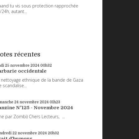
and tu vis sous protection rapprochée
/24h, autant...
otes récentes
ndi 25
novembre 2024
00h32
arbarie occidentale
 nettoyage ethnique de la bande de Gaza
 scandalise...
manche 24
novembre 2024
01h23
anzine N°125 - Novembre 2024
ne par Zombi) Chers Lecteurs, ...
ndredi 22
novembre 2024
20h32
rait d'humour