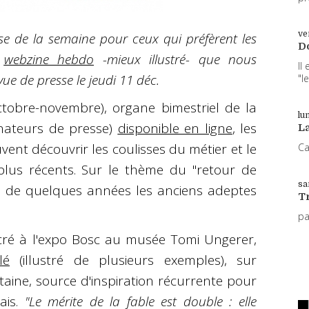
ve
se de la semaine pour ceux qui préfèrent les
D
u
webzine hebdo
-mieux illustré- que nous
Il
ue de presse le jeudi 11 déc.
"l
ctobre-novembre), organe bimestriel de la
lun
inateurs de presse)
disponible en ligne
, les
L
ent découvrir les coulisses du métier et le
Ca
plus récents. Sur le thème du "retour de
sa
re de quelques années les anciens adeptes
T
p
acré à l'expo Bosc au musée Tomi Ungerer,
lé
(illustré de plusieurs exemples), sur
taine, source d'inspiration récurrente pour
ais.
"Le mérite de la fable est double : elle