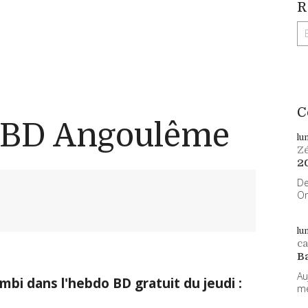
R
C
FIBD Angoulême
lu
Z
2
De
On
lu
ca
B
Au
mbi dans l'hebdo BD gratuit du jeudi :
me