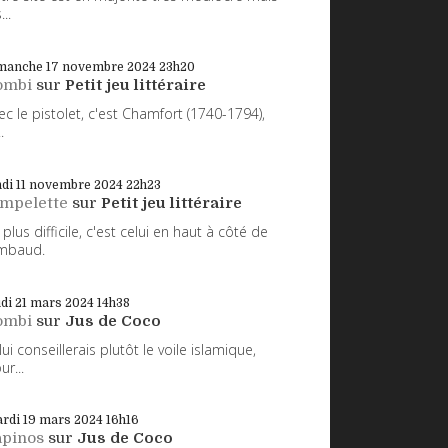
...
manche 17
novembre 2024
23h20
ombi
sur
Petit jeu littéraire
ec le pistolet, c'est Chamfort (1740-1794),
.
di 11
novembre 2024
22h23
impelette
sur
Petit jeu littéraire
 plus difficile, c'est celui en haut à côté de
mbaud.
udi 21
mars 2024
14h38
ombi
sur
Jus de Coco
 lui conseillerais plutôt le voile islamique,
ur...
rdi 19
mars 2024
16h16
apinos
sur
Jus de Coco