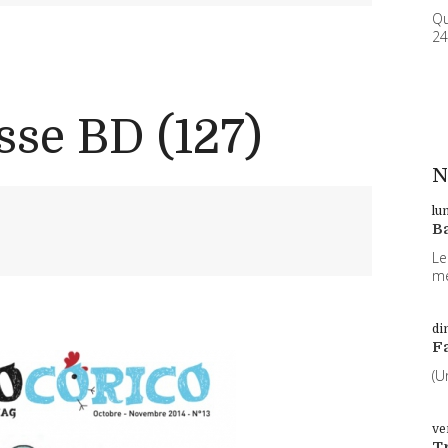
Qu
24
sse BD (127)
N
lu
B
Le
me
di
F
(U
ve
T