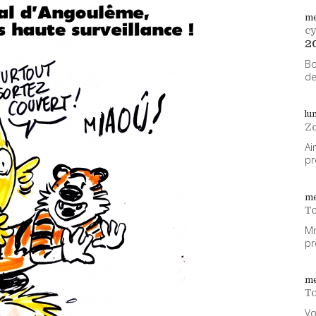
me
cy
2
Bo
de
lu
Z
Ai
pr
me
To
Mm
pr
me
To
Vo