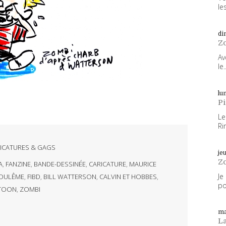
les
di
Z
Av
le..
lun
P
Le
Ri
ICATURES & GAGS
je
Z
A
,
FANZINE
,
BANDE-DESSINÉE
,
CARICATURE
,
MAURICE
Je
OULÊME
,
FIBD
,
BILL WATTERSON
,
CALVIN ET HOBBES
,
po
RTOON
,
ZOMBI
ma
L