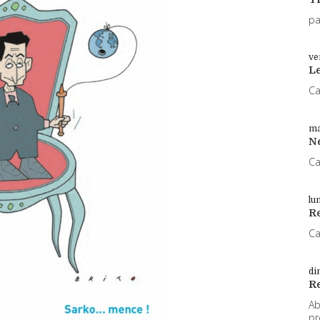
pa
ve
L
Ca
ma
N
Ca
lu
Re
Ca
di
R
Ab
pr