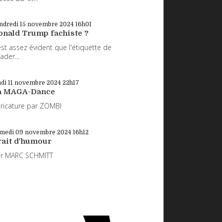
ndredi 15
novembre 2024
16h01
onald Trump fachiste ?
 est assez évident que l'étiquette de
eader...
di 11
novembre 2024
22h17
a MAGA-Dance
ricature par ZOMBI
medi 09
novembre 2024
16h12
rait d'humour
ar MARC SCHMITT