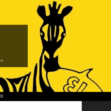
se
BD