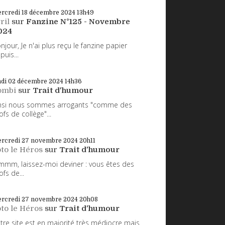
rcredi 18
décembre 2024
13h49
ril
sur
Fanzine N°125 - Novembre
024
njour, Je n'ai plus reçu le fanzine papier
puis...
ndi 02
décembre 2024
14h36
ombi
sur
Trait d'humour
nsi nous sommes arrogants "comme des
ofs de collège"...
rcredi 27
novembre 2024
20h11
to le Héros
sur
Trait d'humour
mm, laissez-moi deviner : vous êtes des
ofs de...
rcredi 27
novembre 2024
20h08
to le Héros
sur
Trait d'humour
tre site est en majorité très médiocre mais