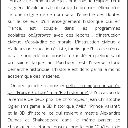
Louis XIV (le communisme jouant le rôle de religion d'Etat
naguère dévolu au catholicisme). Le premier réflexe d'un
historien digne de ce nom sera d'émettre des doutes
sur le sérieux d'un enseignement historique qui, en
France, est couplé dans les programmes
scolaires
obligatoires
avec des leçons... d'instruction
civique, c'est-à-dire de morale. L'instruction civique a
d'ailleurs une vocation élitiste, tandis que l'histoire n'en a
pas. Le procédé qui consiste à transférer quelque saint
ou sainte laïque au Panthéon est l'inverse d'une
démarche historique. L'histoire est donc parmi la moins
académique des matières.
- On peut joindre au dossier
cette chronique consacrée
par "France-Culture" à la "BD historique"
à l'occasion de
la remise de deux prix. Le chroniqueur Jean-Christophe
Ogier amalgame la BD historique ("Alix", "Prince Valiant")
et la BD d'histoire, ce qui revient à mettre Alexandre
Dumas et Shakespeare dans le même panier; ce
chroniqueur s'étonne ensuite que le prix "Château de