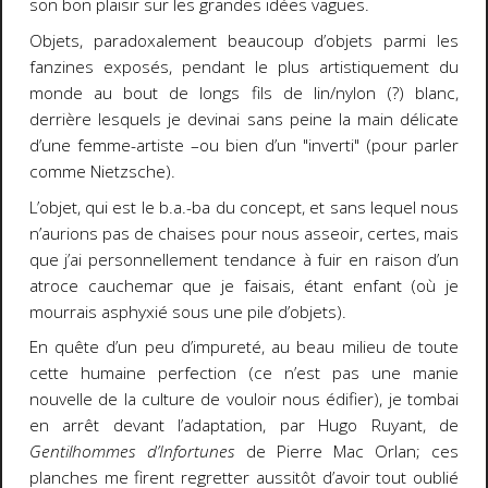
son bon plaisir sur les grandes idées vagues.
Objets, paradoxalement beaucoup d’objets parmi les
fanzines exposés, pendant le plus artistiquement du
monde au bout de longs fils de lin/nylon (?) blanc,
derrière lesquels je devinai sans peine la main délicate
d’une femme-artiste –ou bien d’un "inverti" (pour parler
comme Nietzsche).
L’objet, qui est le b.a.-ba du concept, et sans lequel nous
n’aurions pas de chaises pour nous asseoir, certes, mais
que j’ai personnellement tendance à fuir en raison d’un
atroce cauchemar que je faisais, étant enfant (où je
mourrais asphyxié sous une pile d’objets).
En quête d’un peu d’impureté, au beau milieu de toute
cette humaine perfection (ce n’est pas une manie
nouvelle de la culture de vouloir nous édifier), je tombai
en arrêt devant l’adaptation, par Hugo Ruyant, de
Gentilhommes d’Infortunes
de Pierre Mac Orlan; ces
planches me firent regretter aussitôt d’avoir tout oublié