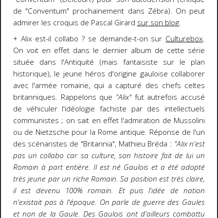
de "Conventum" prochainement dans Zébra). On peut
admirer les croquis de Pascal Girard
sur son blog
.
+ Alix est-il collabo ? se demande-t-on sur
Culturebox
.
On voit en effet dans le dernier album de cette série
située dans l'Antiquité (mais fantaisiste sur le plan
historique), le jeune héros d'origine gauloise collaborer
avec l'armée romaine, qui a capturé des chefs celtes
britanniques. Rappelons que
"Alix"
fut autrefois accusé
de véhiculer l'idéologie fachiste par des intellectuels
communistes ; on sait en effet l'admiration de Mussolini
ou de Nietzsche pour la Rome antique. Réponse de l'un
des scénaristes de "Britannia", Mathieu Bréda :
"Alix n'est
pas un collabo car sa culture, son histoire fait de lui un
Romain à part entière. Il est né Gaulois et a été adopté
très jeune par un riche Romain. Sa position est très claire,
il est devenu 100% romain. Et puis l'idée de nation
n'existait pas à l'époque. On parle de guerre des Gaules
et non de la Gaule. Des Gaulois ont d'ailleurs combattu