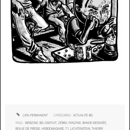
LIEN PERMANENT
CATÉGORIES :
ACTUALITE BD
TAGS :
WEBZINE
,
BD
,
GRATUIT
,
ZÉBRA
,
FANZINE
,
BANDE-DESSINÉE
,
REVUE DE PRESSE
,
HEBDOMADAIRE
,
71
,
LICHTENSTEIN
,
THIERRY