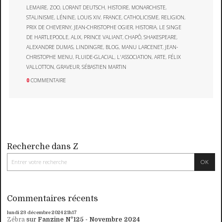
LEMAIRE
,
ZOO
,
LORANT DEUTSCH
,
HISTOIRE
,
MONARCHISTE
,
STALINISME
,
LÉNINE
,
LOUIS XIV
,
FRANCE
,
CATHOLICISME
,
RELIGION
,
PRIX DE CHEVERNY
,
JEAN-CHRISTOPHE OGIER
,
HISTORIA
,
LE SINGE
DE HARTLEPOOLE
,
ALIX
,
PRINCE VALIANT
,
CHAPÔ
,
SHAKESPEARE
,
ALEXANDRE DUMAS
,
LINDINGRE
,
BLOG
,
MANU LARCENET
,
JEAN-
CHRISTOPHE MENU
,
FLUIDE-GLACIAL
,
L'ASSOCIATION
,
ARTE
,
FÉLIX
VALLOTTON
,
GRAVEUR
,
SÉBASTIEN MARTIN
0
COMMENTAIRE
Recherche dans Z
Commentaires récents
lundi 23
décembre 2024
21h17
Zébra
sur
Fanzine N°125 - Novembre 2024