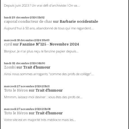
Depuis juin 2023 ? Un vrai défi d'archiviste ! On va...
lundi 23
décembre 2024
11h32
caporal conducteur de char
sur
Barbarie occidentale
Aujourd'hui à 50 ans, abandonné de tous qui me regardent...
mercredi 18
décembre 2024
13h49
cyril
sur
Fanzine N°125 - Novembre 2024
Bonjour, Je n'ai plus reçu le fanzine papier depuis...
lundi 02
décembre 2024
14h36
Zombi
sur
Trait d'humour
Ainsi nous sommes arrogants "comme des profs de collège"...
mercredi 27
novembre 2024
20h11
Toto le Héros
sur
Trait d'humour
Mmmm, laissez-moi deviner : vous êtes des profs de...
mercredi 27
novembre 2024
20h08
Toto le Héros
sur
Trait d'humour
Votre site est en majorité très médiocre mais les...