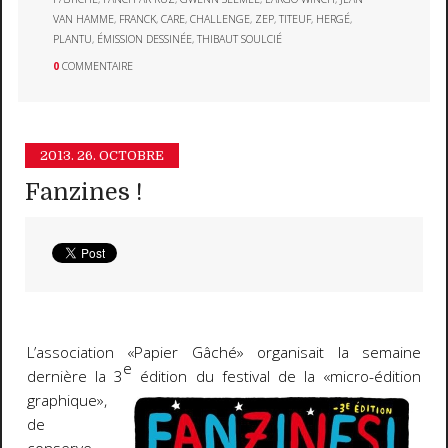
VAN HAMME
,
FRANCK
,
CARE
,
CHALLENGE
,
ZEP
,
TITEUF
,
HERGÉ
,
PLANTU
,
ÉMISSION DESSINÉE
,
THIBAUT SOULCIÉ
0
COMMENTAIRE
2013.
26. OCTOBRE
Fanzines !
L’association «Papier Gâché» organisait la semaine
e
dernière la 3
édition du festival de la «micro-
édition
graphique»,
de