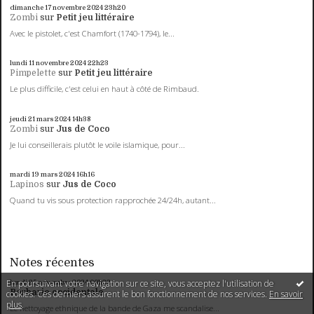
dimanche 17
novembre 2024
23h20
Zombi
sur
Petit jeu littéraire
Avec le pistolet, c'est Chamfort (1740-1794), le...
lundi 11
novembre 2024
22h23
Pimpelette
sur
Petit jeu littéraire
Le plus difficile, c'est celui en haut à côté de Rimbaud.
jeudi 21
mars 2024
14h38
Zombi
sur
Jus de Coco
Je lui conseillerais plutôt le voile islamique, pour...
mardi 19
mars 2024
16h16
Lapinos
sur
Jus de Coco
Quand tu vis sous protection rapprochée 24/24h, autant...
Notes récentes
En poursuivant votre navigation sur ce site, vous acceptez l'utilisation de
lundi 25
novembre 2024
00h32
Barbarie occidentale
cookies. Ces derniers assurent le bon fonctionnement de nos services.
En savoir
plus
.
Le nettoyage ethnique de la bande de Gaza me scandalise...