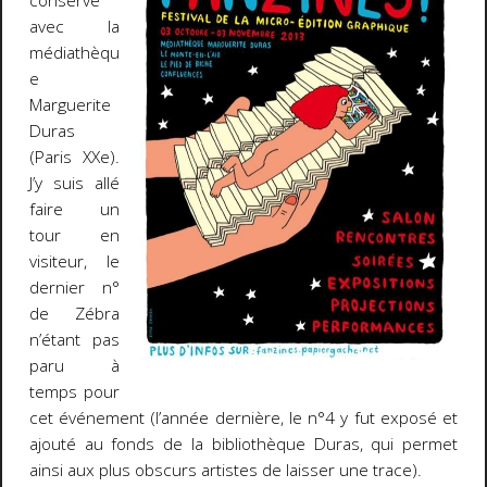
conserve
avec la
médiathèqu
e
Marguerite
Duras
(Paris XXe).
J’y suis allé
faire un
tour en
visiteur, le
dernier n°
de Zébra
n’étant pas
paru à
temps pour
cet événement (l’année dernière, le n°4 y fut exposé et
ajouté au fonds de la bibliothèque Duras, qui permet
ainsi aux plus obscurs artistes de laisser une trace).