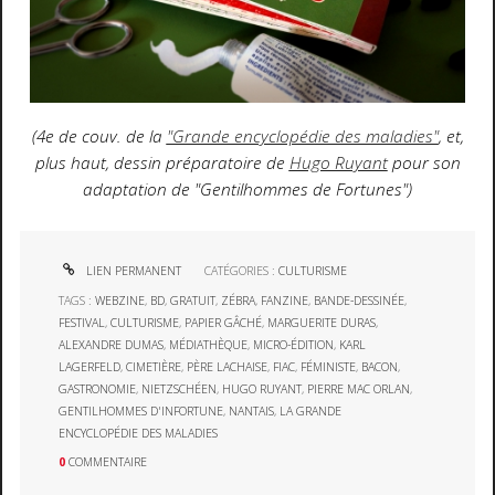
(4e de couv. de la
"Grande encyclopédie des maladies"
, et,
plus haut, dessin préparatoire de
Hugo Ruyant
pour son
adaptation de "Gentilhommes de Fortunes")
LIEN PERMANENT
CATÉGORIES :
CULTURISME
TAGS :
WEBZINE
,
BD
,
GRATUIT
,
ZÉBRA
,
FANZINE
,
BANDE-DESSINÉE
,
FESTIVAL
,
CULTURISME
,
PAPIER GÂCHÉ
,
MARGUERITE DURAS
,
ALEXANDRE DUMAS
,
MÉDIATHÈQUE
,
MICRO-ÉDITION
,
KARL
LAGERFELD
,
CIMETIÈRE
,
PÈRE LACHAISE
,
FIAC
,
FÉMINISTE
,
BACON
,
GASTRONOMIE
,
NIETZSCHÉEN
,
HUGO RUYANT
,
PIERRE MAC ORLAN
,
GENTILHOMMES D'INFORTUNE
,
NANTAIS
,
LA GRANDE
ENCYCLOPÉDIE DES MALADIES
0
COMMENTAIRE