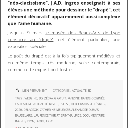
"néo-clacissisme", J.A.D. Ingres enseignait à ses
élèves une méthode pour dessiner le "drapé", cet
élément décoratif apparemment aussi complexe
que l'âme humaine.
Jusqu'au 9 mars
le musée des Beaux-Arts de Lyon
consacre au "drapé"
, cet élément particulier, une
exposition spéciale.
Le goût du drapé est à la fois typiquement médiéval et
en même temps très moderne, voire contemporain,
comme cette exposition l'illustre.
LIEN PERMANENT
CATÉGORIES :
ACTUALITE BD
TAGS :
WEBZINE
,
BD
,
ZÉBRA
,
GRATUIT
,
FANZINE
,
BANDE-DESSINÉE
,
CARICATURE
,
ACTUALITÉ
,
REVUE
,
PRESSE
,
HEBDOMADAIRE
,
FÉVRIER
,
2020
,
DELACROIX
,
CATHERINE MEURISSE
,
ALEXANDRE DUMAS
,
BAUDELAIRE
,
LAURENCE THIRIAT
,
SAINT-SULPICE
,
DOCUMENTAIRE
,
INGRES
,
LYON
,
DRAPÉ
,
EXPO