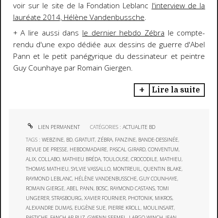
voir sur le site de la Fondation Leblanc
l'interview de la
lauréate 2014, Hélène Vandenbussche
.
+ A lire aussi dans
le dernier hebdo Zébra
le compte-
rendu d'une expo dédiée aux dessins de guerre d'Abel
Pann et le petit panégyrique du dessinateur et peintre
Guy Counhaye par Romain Giergen.
Lire la suite
LIEN PERMANENT
CATÉGORIES :
ACTUALITE BD
TAGS :
WEBZINE
,
BD
,
GRATUIT
,
ZÉBRA
,
FANZINE
,
BANDE-DESSINÉE
,
REVUE DE PRESSE
,
HEBDOMADAIRE
,
PASCAL GIRARD
,
CONVENTUM
,
ALIX
,
COLLABO
,
MATHIEU BRÉDA
,
TOULOUSE
,
CROCODILE
,
MATHIEU
,
THOMAS MATHIEU
,
SYLVIE VASSALLO
,
MONTREUIL
,
QUENTIN BLAKE
,
RAYMOND LEBLANC
,
HÉLÈNE VANDENBUSSCHE
,
GUY COUNHAYE
,
ROMAIN GIERGE
,
ABEL PANN
,
BOSC
,
RAYMOND CASTANS
,
TOMI
UNGERER
,
STRASBOURG
,
XAVIER FOURNIER
,
PHOTONIK
,
MIKROS
,
ALEXANDRE DUMAS
,
EUGÈNE SUE
,
PIERRE KROLL
,
MOULINSART
,
PASTICHE
,
FANCH AR RUZ
,
GWENN SEEMEL
,
LARGO WINCH
,
JEAN