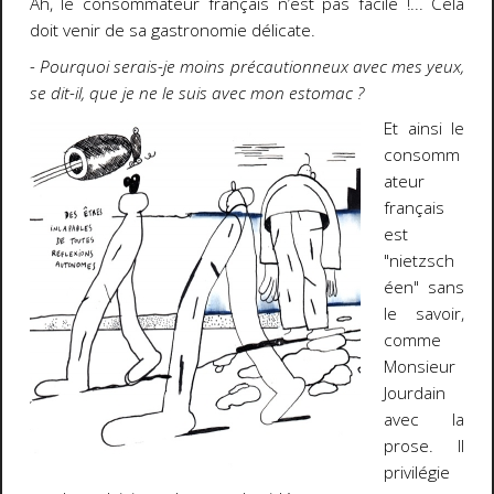
Ah, le consommateur français n’est pas facile !... Cela
doit venir de sa gastronomie délicate.
- Pourquoi serais-je moins précautionneux avec mes yeux,
se dit-il, que je ne le suis avec mon estomac ?
Et ainsi le
consomm
ateur
français
est
"nietzsch
éen" sans
le savoir,
comme
Monsieur
Jourdain
avec la
prose. Il
privilégie