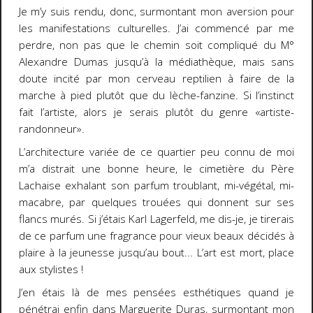
Je m’y suis rendu, donc, surmontant mon aversion pour
les manifestations culturelles. J’ai commencé par me
perdre, non pas que le chemin soit compliqué du M°
Alexandre Dumas jusqu’à la médiathèque, mais sans
doute incité par mon cerveau reptilien à faire de la
marche à pied plutôt que du lèche-fanzine. Si l’instinct
fait l’artiste, alors je serais plutôt du genre «artiste-
randonneur».
L’architecture variée de ce quartier peu connu de moi
m’a distrait une bonne heure, le cimetière du Père
Lachaise exhalant son parfum troublant, mi-végétal, mi-
macabre, par quelques trouées qui donnent sur ses
flancs murés. Si j’étais Karl Lagerfeld, me dis-je, je tirerais
de ce parfum une fragrance pour vieux beaux décidés à
plaire à la jeunesse jusqu’au bout... L’art est mort, place
aux stylistes !
J’en étais là de mes pensées esthétiques quand je
pénétrai enfin dans Marguerite Duras, surmontant mon