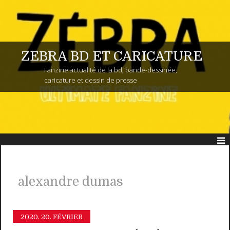
ZEBRA BD ET CARICATURE
Fanzine actualité de la bd, bande-dessinée,
caricature et dessin de presse
alexandre dumas
2020.
20. FÉVRIER