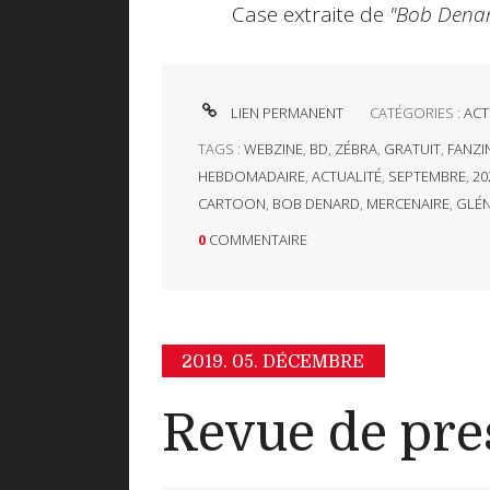
Case extraite de
"Bob Denar
LIEN PERMANENT
CATÉGORIES :
ACT
TAGS :
WEBZINE
,
BD
,
ZÉBRA
,
GRATUIT
,
FANZI
HEBDOMADAIRE
,
ACTUALITÉ
,
SEPTEMBRE
,
20
CARTOON
,
BOB DENARD
,
MERCENAIRE
,
GLÉ
0
COMMENTAIRE
2019.
05. DÉCEMBRE
Revue de pre