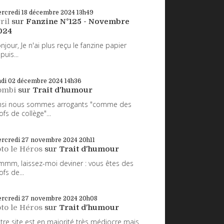
rcredi 18
décembre 2024
13h49
ril
sur
Fanzine N°125 - Novembre
024
njour, Je n'ai plus reçu le fanzine papier
puis...
ndi 02
décembre 2024
14h36
ombi
sur
Trait d'humour
nsi nous sommes arrogants "comme des
ofs de collège"...
rcredi 27
novembre 2024
20h11
to le Héros
sur
Trait d'humour
mm, laissez-moi deviner : vous êtes des
ofs de...
rcredi 27
novembre 2024
20h08
to le Héros
sur
Trait d'humour
tre site est en majorité très médiocre mais