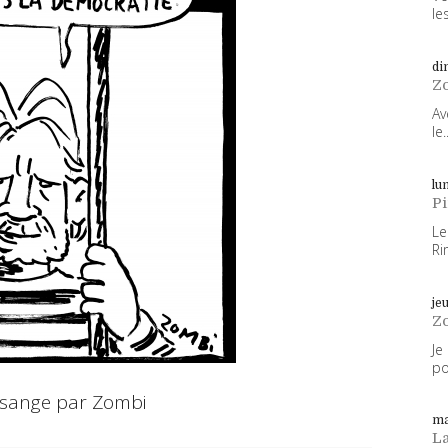
les
di
Z
Av
le..
lun
P
Le
Ri
je
Z
Je
po
ssange par Zombi
ma
L