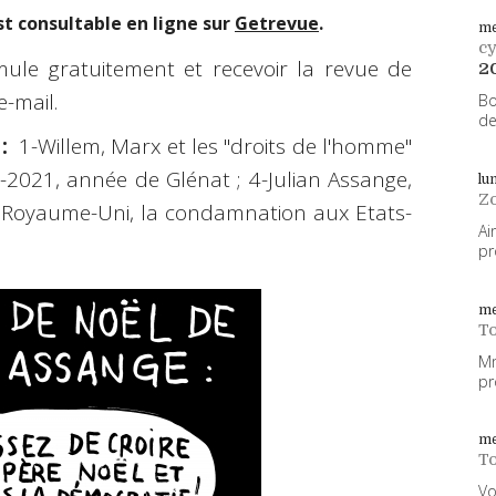
t consultable en ligne sur
Getrevue
.
me
cy
ule gratuitement et recevoir la revue de
2
-mail.
Bo
de
:
1-Willem, Marx et les "droits de l'homme"
3-2021, année de Glénat ; 4-Julian Assange,
lu
Z
 Royaume-Uni, la condamnation aux Etats-
Ai
pr
me
To
Mm
pr
me
To
Vo