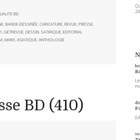
Qu
24
UALITE BD
NE
,
BANDE-DESSINÉE
,
CARICATURE
,
REVUE
,
PRESSE
,
1
,
GETREVUE
,
DESSIN
,
SATIRIQUE
,
EDITORIAL
M
,
MARX
,
ASIATIQUE
,
ANTHOLOGIE
N
lu
B
Le
me
sse BD (410)
di
F
(U
ve
T