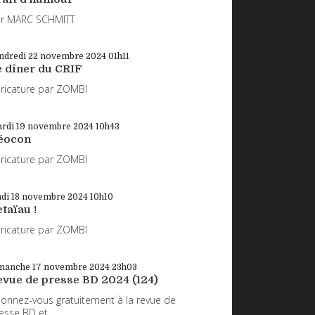
r MARC SCHMITT
ndredi 22
novembre 2024
01h11
e dîner du CRIF
ricature par ZOMBI
rdi 19
novembre 2024
10h43
éocon
ricature par ZOMBI
ndi 18
novembre 2024
10h10
taïau !
ricature par ZOMBI
manche 17
novembre 2024
23h03
evue de presse BD 2024 (124)
onnez-vous gratuitement à la revue de
esse BD et...