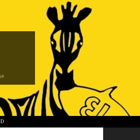
se
BD