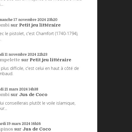
...
manche 17
novembre 2024
23h20
ombi
sur
Petit jeu littéraire
ec le pistolet, c'est Chamfort (1740-1794),
.
di 11
novembre 2024
22h23
impelette
sur
Petit jeu littéraire
 plus difficile, c'est celui en haut à côté de
mbaud.
udi 21
mars 2024
14h38
ombi
sur
Jus de Coco
 lui conseillerais plutôt le voile islamique,
ur...
rdi 19
mars 2024
16h16
apinos
sur
Jus de Coco