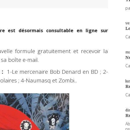
pa
ve
L
e est désormais consultable en ligne sur
Ca
elle formule gratuitement et recevoir la
ma
N
sa boîte e-mail.
Ca
 :
1-Le mercenaire Bob Denard en BD ; 2-
olaires ; 4-Naumasq et Zombi...
lu
Re
Ca
di
R
Ab
pr