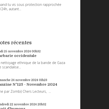
and tu vis sous protection rapprochée
/24h, autant...
otes récentes
ndi 25
novembre 2024
00h32
arbarie occidentale
 nettoyage ethnique de la bande de Gaza
 scandalise...
manche 24
novembre 2024
01h23
anzine N°125 - Novembre 2024
ne par Zombi) Chers Lecteurs, ...
ndredi 22
novembre 2024
20h32
rait d'humour