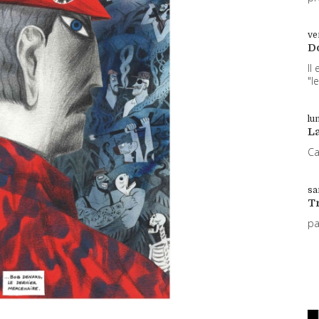
ve
D
Il
"l
lun
L
Ca
sa
T
p