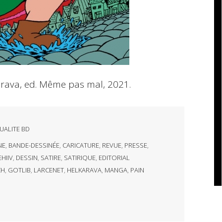
karava, ed. Même pas mal, 2021.
UALITE BD
NE
,
BANDE-DESSINÉE
,
CARICATURE
,
REVUE
,
PRESSE
,
HIIV
,
DESSIN
,
SATIRE
,
SATIRIQUE
,
EDITORIAL
CH
,
GOTLIB
,
LARCENET
,
HELKARAVA
,
MANGA
,
PAIN