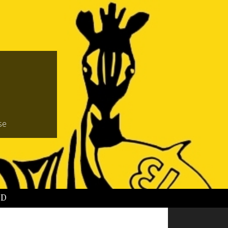
se
BD