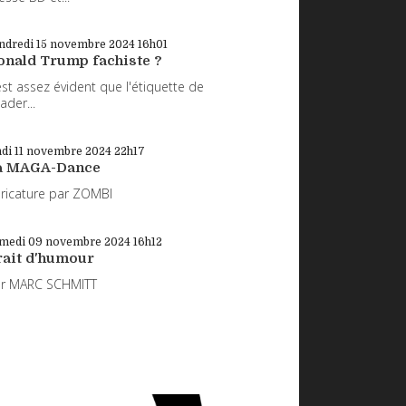
ndredi 15
novembre 2024
16h01
onald Trump fachiste ?
 est assez évident que l'étiquette de
eader...
di 11
novembre 2024
22h17
a MAGA-Dance
ricature par ZOMBI
medi 09
novembre 2024
16h12
rait d'humour
ar MARC SCHMITT