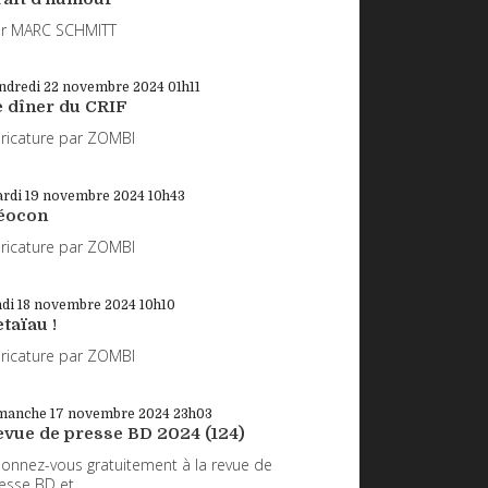
r MARC SCHMITT
ndredi 22
novembre 2024
01h11
e dîner du CRIF
ricature par ZOMBI
rdi 19
novembre 2024
10h43
éocon
ricature par ZOMBI
ndi 18
novembre 2024
10h10
taïau !
ricature par ZOMBI
manche 17
novembre 2024
23h03
evue de presse BD 2024 (124)
onnez-vous gratuitement à la revue de
esse BD et...