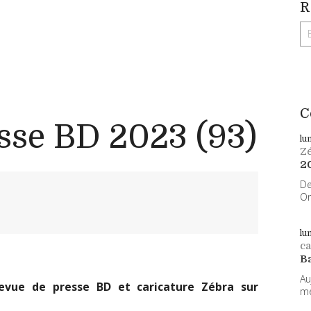
R
C
sse BD 2023 (93)
lu
Z
2
De
On
lu
ca
B
Au
evue de presse BD et caricature Zébra sur
me