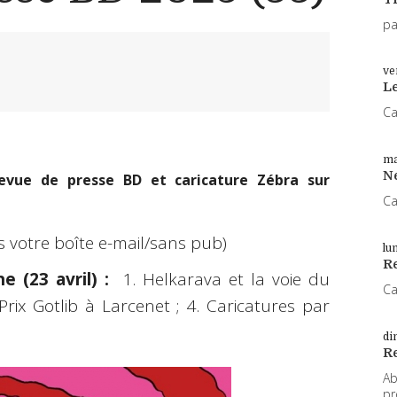
pa
ve
L
Ca
ma
N
evue de presse BD et caricature Zébra sur
Ca
s votre boîte e-mail/sans pub)
lu
Re
 (23 avril) :
1. Helkarava et la voie du
Ca
Prix Gotlib à Larcenet ; 4. Caricatures par
di
R
Ab
pr