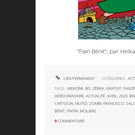
"Pain Bénit", par Hel
LIEN PERMANENT
CATÉGORIES :
ACT
TAGS :
WEBZINE
,
BD
,
ZÉBRA
,
GRATUIT
,
FANZI
HEBDOMADAIRE
,
ACTUALITÉ
,
AVRIL
,
2023
,
BEE
CARTOON
,
MUTIO
,
ZOMBI
,
FRANCISCO
,
SAL
BÉNIT
,
TINTIN
,
MOLIÈRE
0
COMMENTAIRE