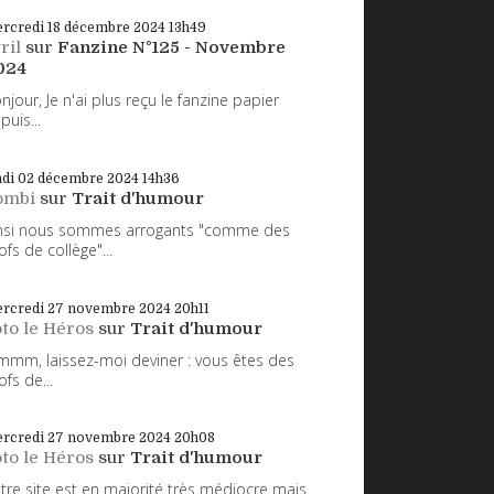
rcredi 18
décembre 2024
13h49
ril
sur
Fanzine N°125 - Novembre
024
njour, Je n'ai plus reçu le fanzine papier
puis...
ndi 02
décembre 2024
14h36
ombi
sur
Trait d'humour
nsi nous sommes arrogants "comme des
ofs de collège"...
rcredi 27
novembre 2024
20h11
to le Héros
sur
Trait d'humour
mm, laissez-moi deviner : vous êtes des
ofs de...
rcredi 27
novembre 2024
20h08
to le Héros
sur
Trait d'humour
tre site est en majorité très médiocre mais