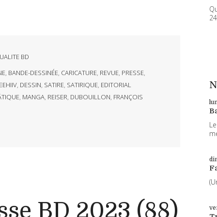
Qu
24
UALITE BD
NE
,
BANDE-DESSINÉE
,
CARICATURE
,
REVUE
,
PRESSE
,
N
EEHIIV
,
DESSIN
,
SATIRE
,
SATIRIQUE
,
EDITORIAL
TIQUE
,
MANGA
,
REISER
,
DUBOUILLON
,
FRANÇOIS
lu
B
Le
me
di
F
(U
sse BD 2023 (88)
ve
T