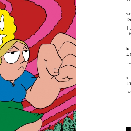
ve
D
Il
"l
lun
L
Ca
sa
T
p