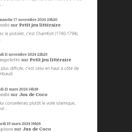
...
manche 17
novembre 2024
23h20
ombi
sur
Petit jeu littéraire
ec le pistolet, c'est Chamfort (1740-1794),
.
di 11
novembre 2024
22h23
impelette
sur
Petit jeu littéraire
 plus difficile, c'est celui en haut à côté de
mbaud.
udi 21
mars 2024
14h38
ombi
sur
Jus de Coco
 lui conseillerais plutôt le voile islamique,
ur...
rdi 19
mars 2024
16h16
apinos
sur
Jus de Coco