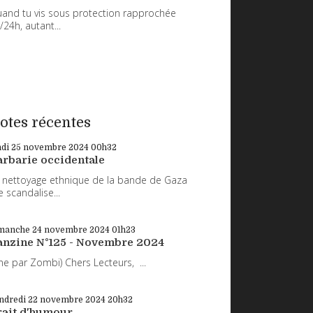
and tu vis sous protection rapprochée
/24h, autant...
otes récentes
ndi 25
novembre 2024
00h32
arbarie occidentale
 nettoyage ethnique de la bande de Gaza
 scandalise...
manche 24
novembre 2024
01h23
anzine N°125 - Novembre 2024
ne par Zombi) Chers Lecteurs, ...
ndredi 22
novembre 2024
20h32
rait d'humour