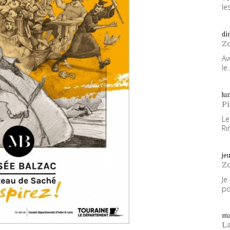
les
di
Z
Av
le..
lun
P
Le
Ri
je
Z
Je
po
ma
L