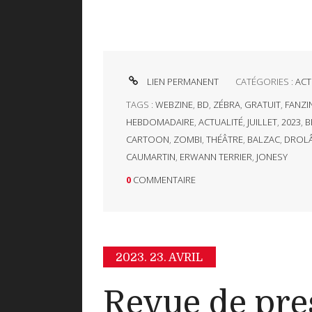
LIEN PERMANENT
CATÉGORIES :
ACT
TAGS :
WEBZINE
,
BD
,
ZÉBRA
,
GRATUIT
,
FANZI
HEBDOMADAIRE
,
ACTUALITÉ
,
JUILLET
,
2023
,
B
CARTOON
,
ZOMBI
,
THÉÂTRE
,
BALZAC
,
DROLÂ
CAUMARTIN
,
ERWANN TERRIER
,
JONESY
0
COMMENTAIRE
2023.
23. AVRIL
Revue de pre