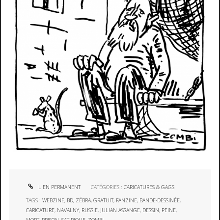
LIEN PERMANENT
CATÉGORIES :
CARICATURES & GAGS
TAGS :
WEBZINE
,
BD
,
ZÉBRA
,
GRATUIT
,
FANZINE
,
BANDE-DESSINÉE
,
CARICATURE
,
NAVALNY
,
RUSSIE
,
JULIAN ASSANGE
,
DESSIN
,
PEINE
,
MORT
,
PRISON
,
SATIRIQUE
,
ZOMBI