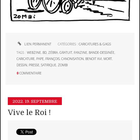
LIEN PERMANENT
CATÉGORIES :
CARICATURES & GAGS
TAGS :
WEBZINE
,
BD
,
ZÉBRA
,
GRATUIT
,
FANZINE
,
BANDE-DESSINÉE
,
CARICATURE
,
PAPE
,
FRANÇOIS
,
CANONISATION
,
BENOIT XVI
,
MORT
,
DESSIN
,
PRESSE
,
SATIRIQUE
,
ZOMBI
0
COMMENTAIRE
2022.
19. SEPTEMBRE
Vive le Roi !