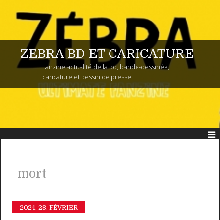
ZEBRA BD ET CARICATURE
Fanzine actualité de la bd, bande-dessinée,
caricature et dessin de presse
mort
2024.
28. FÉVRIER