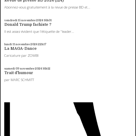
Revue de presse BD 2024 (124)
Abonnez-vous gratuitement à la revue de presse BD et...
vendredi 15
novembre 2024
16h01
Donald Trump fachiste ?
Il est assez évident que l'étiquette de "leader...
lundi 11
novembre 2024
22h17
La MAGA-Dance
Caricature par ZOMBI
samedi 09
novembre 2024
16h12
Trait d'humour
par MARC SCHMITT