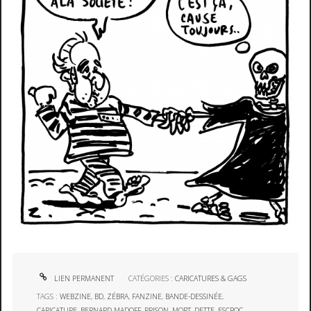
LIEN PERMANENT
CATÉGORIES :
CARICATURES & GAGS
TAGS :
WEBZINE
,
BD
,
ZÉBRA
,
FANZINE
,
BANDE-DESSINÉE
,
CARICATURE
,
BERNARD MADOFF
,
PRISON
,
MORT
,
DETTE
,
ESCROC
,