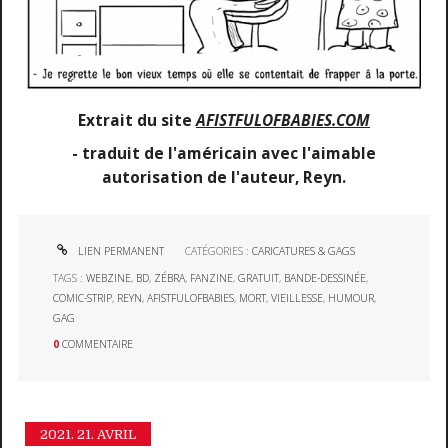
Extrait du site
AFISTFULOFBABIES.COM
- traduit de l'américain avec l'aimable
autorisation de l'auteur, Reyn.
LIEN PERMANENT
CATÉGORIES :
CARICATURES & GAGS
TAGS :
WEBZINE
,
BD
,
ZÉBRA
,
FANZINE
,
GRATUIT
,
BANDE-DESSINÉE
,
COMIC-STRIP
,
REYN
,
AFISTFULOFBABIES
,
MORT
,
VIEILLESSE
,
HUMOUR
,
GAG
0
COMMENTAIRE
2021.
21. AVRIL