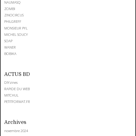
NAUMASQ
ZOMBI
ZINOCIRCUS
PHILGREFF
MONSIEUR PYL
MICHEL SOUCY
SOAP
WANER
BOBIKA
ACTUS BD
DIYzines
RAPIDE DU WEB
MITCHUL
PETITFORMAT.FR
Archives
novembre 2024