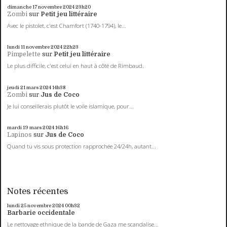
dimanche 17
novembre 2024
23h20
Zombi
sur
Petit jeu littéraire
Avec le pistolet, c'est Chamfort (1740-1794), le...
lundi 11
novembre 2024
22h23
Pimpelette
sur
Petit jeu littéraire
Le plus difficile, c'est celui en haut à côté de Rimbaud.
jeudi 21
mars 2024
14h38
Zombi
sur
Jus de Coco
Je lui conseillerais plutôt le voile islamique, pour...
mardi 19
mars 2024
16h16
Lapinos
sur
Jus de Coco
Quand tu vis sous protection rapprochée 24/24h, autant...
Notes récentes
lundi 25
novembre 2024
00h32
Barbarie occidentale
Le nettoyage ethnique de la bande de Gaza me scandalise...