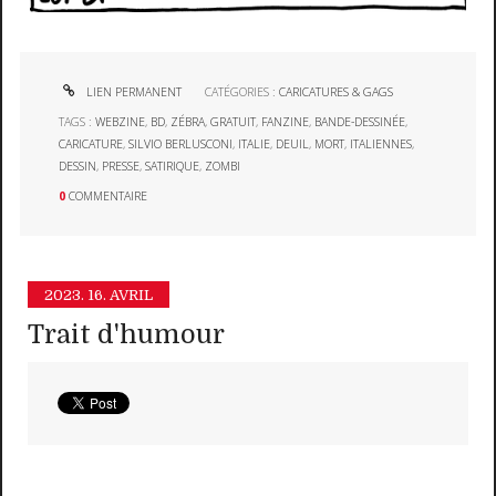
LIEN PERMANENT
CATÉGORIES :
CARICATURES & GAGS
TAGS :
WEBZINE
,
BD
,
ZÉBRA
,
GRATUIT
,
FANZINE
,
BANDE-DESSINÉE
,
CARICATURE
,
SILVIO BERLUSCONI
,
ITALIE
,
DEUIL
,
MORT
,
ITALIENNES
,
DESSIN
,
PRESSE
,
SATIRIQUE
,
ZOMBI
0
COMMENTAIRE
2023.
16. AVRIL
Trait d'humour