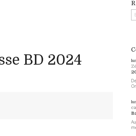
R
C
sse BD 2024
lu
Z
2
De
On
lu
ca
B
Au
me