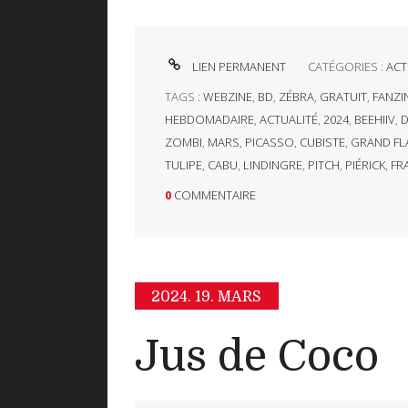
LIEN PERMANENT
CATÉGORIES :
ACT
TAGS :
WEBZINE
,
BD
,
ZÉBRA
,
GRATUIT
,
FANZI
HEBDOMADAIRE
,
ACTUALITÉ
,
2024
,
BEEHIIV
,
D
ZOMBI
,
MARS
,
PICASSO
,
CUBISTE
,
GRAND FL
TULIPE
,
CABU
,
LINDINGRE
,
PITCH
,
PIÉRICK
,
FR
0
COMMENTAIRE
2024.
19. MARS
Jus de Coco