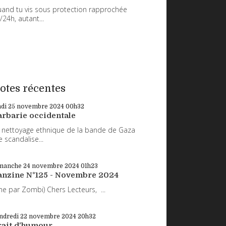
and tu vis sous protection rapprochée
/24h, autant...
otes récentes
ndi 25
novembre 2024
00h32
arbarie occidentale
 nettoyage ethnique de la bande de Gaza
 scandalise...
manche 24
novembre 2024
01h23
anzine N°125 - Novembre 2024
ne par Zombi) Chers Lecteurs, ...
ndredi 22
novembre 2024
20h32
rait d'humour