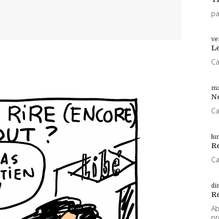
pa
ve
L
Ca
ma
N
Ca
lu
Re
Ca
di
R
Ab
pr