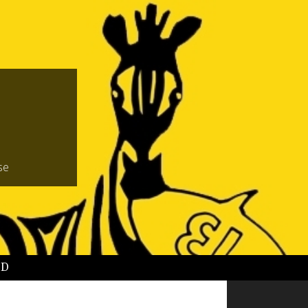
se
BD