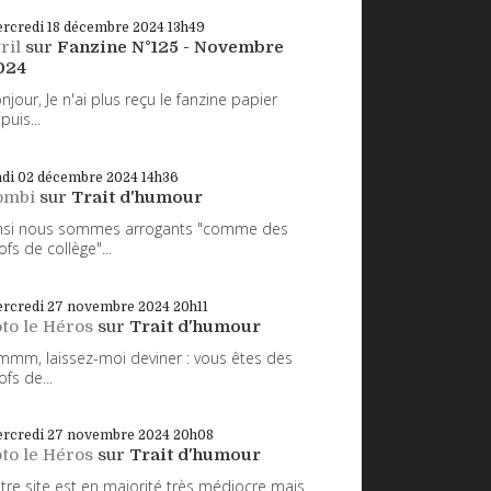
rcredi 18
décembre 2024
13h49
ril
sur
Fanzine N°125 - Novembre
024
njour, Je n'ai plus reçu le fanzine papier
puis...
ndi 02
décembre 2024
14h36
ombi
sur
Trait d'humour
nsi nous sommes arrogants "comme des
ofs de collège"...
rcredi 27
novembre 2024
20h11
to le Héros
sur
Trait d'humour
mm, laissez-moi deviner : vous êtes des
ofs de...
rcredi 27
novembre 2024
20h08
to le Héros
sur
Trait d'humour
tre site est en majorité très médiocre mais