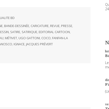
Qu
24
UALITE BD
NE
,
BANDE-DESSINÉE
,
CARICATURE
,
REVUE
,
PRESSE
,
ESSIN
,
SATIRE
,
SATIRIQUE
,
EDITORIAL CARTOON
,
AU
,
MÉTIVET
,
UGO GATTONI
,
COCO
,
FANFAN-LA
N
ANCISCO
,
IGNACE
,
JACQUES PRÉVERT
lu
B
Le
me
di
F
(U
ve
T