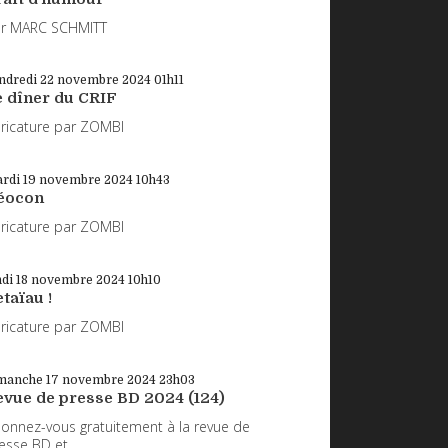
r MARC SCHMITT
ndredi 22
novembre 2024
01h11
e dîner du CRIF
ricature par ZOMBI
rdi 19
novembre 2024
10h43
éocon
ricature par ZOMBI
ndi 18
novembre 2024
10h10
taïau !
ricature par ZOMBI
manche 17
novembre 2024
23h03
evue de presse BD 2024 (124)
onnez-vous gratuitement à la revue de
esse BD et...