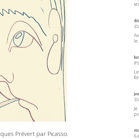
les
di
Z
Av
le..
lun
P
Le
Ri
je
Z
Je
po
ma
cques Prévert par Picasso.
L