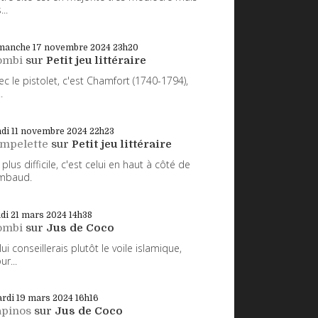
...
manche 17
novembre 2024
23h20
ombi
sur
Petit jeu littéraire
ec le pistolet, c'est Chamfort (1740-1794),
.
di 11
novembre 2024
22h23
impelette
sur
Petit jeu littéraire
 plus difficile, c'est celui en haut à côté de
mbaud.
udi 21
mars 2024
14h38
ombi
sur
Jus de Coco
 lui conseillerais plutôt le voile islamique,
ur...
rdi 19
mars 2024
16h16
apinos
sur
Jus de Coco