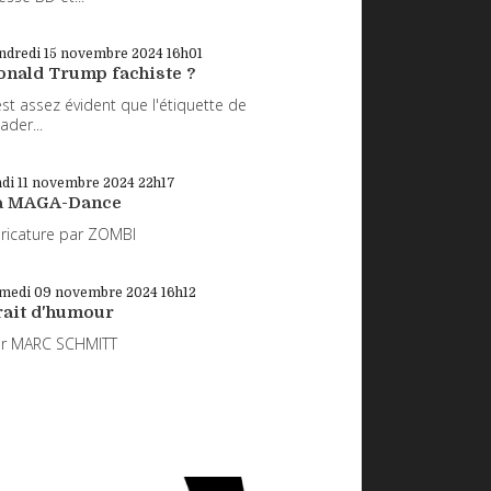
ndredi 15
novembre 2024
16h01
onald Trump fachiste ?
 est assez évident que l'étiquette de
eader...
di 11
novembre 2024
22h17
a MAGA-Dance
ricature par ZOMBI
medi 09
novembre 2024
16h12
rait d'humour
ar MARC SCHMITT