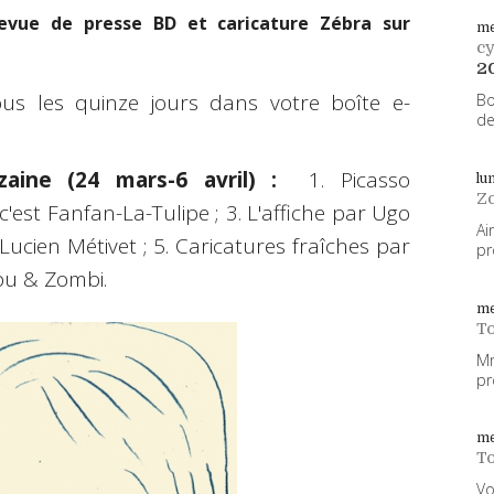
evue de presse BD et caricature Zébra sur
me
cy
2
ous les quinze jours dans votre boîte e-
Bo
de
ine (24 mars-6 avril) :
1. Picasso
lu
Z
 c'est Fanfan-La-Tulipe ; 3. L'affiche par Ugo
Ai
Lucien Métivet ; 5. Caricatures fraîches par
pr
abu & Zombi.
me
To
Mm
pr
me
To
Vo