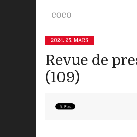
coco
2024.
25. MARS
Revue de pre
(109)