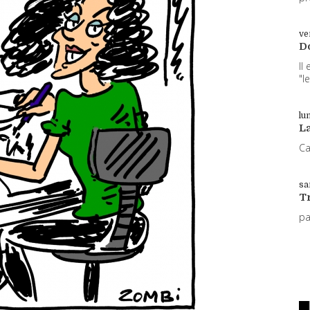
ve
D
Il
"l
lun
L
Ca
sa
T
p