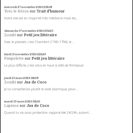
mercredi 27
novembre 2024
20h08
Toto le Héros
sur
Trait d'humour
Votre site est en majorité très médiocre mais les...
dimanche 17
novembre 2024
23h20
Zombi
sur
Petit jeu littéraire
Avec le pistolet, c'est Chamfort (1740-1794), le...
lundi 11
novembre 2024
22h23
Pimpelette
sur
Petit jeu littéraire
Le plus difficile, c'est celui en haut à côté de Rimbaud.
jeudi 21
mars 2024
14h38
Zombi
sur
Jus de Coco
Je lui conseillerais plutôt le voile islamique, pour...
mardi 19
mars 2024
16h16
Lapinos
sur
Jus de Coco
Quand tu vis sous protection rapprochée 24/24h, autant...