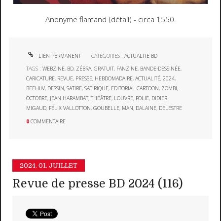
Anonyme flamand (détail) - circa 1550.
LIEN PERMANENT
CATÉGORIES :
ACTUALITE BD
TAGS :
WEBZINE
,
BD
,
ZÉBRA
,
GRATUIT
,
FANZINE
,
BANDE-DESSINÉE
,
CARICATURE
,
REVUE
,
PRESSE
,
HEBDOMADAIRE
,
ACTUALITÉ
,
2024
,
BEEHIIV
,
DESSIN
,
SATIRE
,
SATIRIQUE
,
EDITORIAL CARTOON
,
ZOMBI
,
OCTOBRE
,
JEAN HARAMBAT
,
THÉÂTRE
,
LOUVRE
,
FOLIE
,
DIDIER
MIGAUD
,
FÉLIX VALLOTTON
,
GOUBELLE
,
MAN
,
DALAINE
,
DELESTRE
0
COMMENTAIRE
2024.
01. JUILLET
Revue de presse BD 2024 (116)