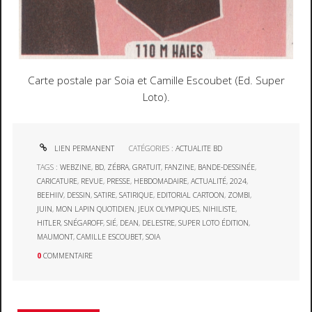
Carte postale par Soia et Camille Escoubet (Ed. Super
Loto).
LIEN PERMANENT
CATÉGORIES :
ACTUALITE BD
TAGS :
WEBZINE
,
BD
,
ZÉBRA
,
GRATUIT
,
FANZINE
,
BANDE-DESSINÉE
,
CARICATURE
,
REVUE
,
PRESSE
,
HEBDOMADAIRE
,
ACTUALITÉ
,
2024
,
BEEHIIV
,
DESSIN
,
SATIRE
,
SATIRIQUE
,
EDITORIAL CARTOON
,
ZOMBI
,
JUIN
,
MON LAPIN QUOTIDIEN
,
JEUX OLYMPIQUES
,
NIHILISTE
,
HITLER
,
SNÉGAROFF
,
SIÉ
,
DEAN
,
DELESTRE
,
SUPER LOTO ÉDITION
,
MAUMONT
,
CAMILLE ESCOUBET
,
SOIA
0
COMMENTAIRE