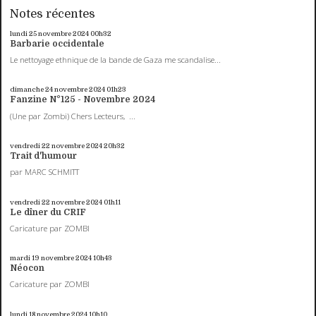
Notes récentes
lundi 25
novembre 2024
00h32
Barbarie occidentale
Le nettoyage ethnique de la bande de Gaza me scandalise...
dimanche 24
novembre 2024
01h23
Fanzine N°125 - Novembre 2024
(Une par Zombi) Chers Lecteurs, ...
vendredi 22
novembre 2024
20h32
Trait d'humour
par MARC SCHMITT
vendredi 22
novembre 2024
01h11
Le dîner du CRIF
Caricature par ZOMBI
mardi 19
novembre 2024
10h43
Néocon
Caricature par ZOMBI
lundi 18
novembre 2024
10h10