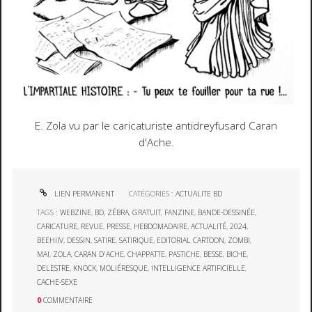
E. Zola vu par le caricaturiste antidreyfusard Caran
d'Ache.
LIEN PERMANENT
CATÉGORIES :
ACTUALITE BD
TAGS :
WEBZINE
,
BD
,
ZÉBRA
,
GRATUIT
,
FANZINE
,
BANDE-DESSINÉE
,
CARICATURE
,
REVUE
,
PRESSE
,
HEBDOMADAIRE
,
ACTUALITÉ
,
2024
,
BEEHIIV
,
DESSIN
,
SATIRE
,
SATIRIQUE
,
EDITORIAL CARTOON
,
ZOMBI
,
MAI
,
ZOLA
,
CARAN D'ACHE
,
CHAPPATTE
,
PASTICHE
,
BESSE
,
BICHE
,
DELESTRE
,
KNOCK
,
MOLIÉRESQUE
,
INTELLIGENCE ARTIFICIELLE
,
CACHE-SEXE
0
COMMENTAIRE