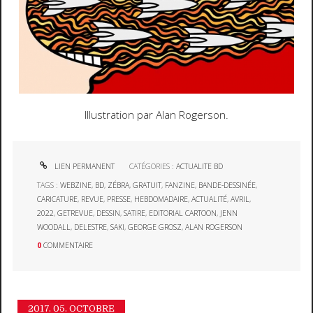
Illustration par Alan Rogerson.
LIEN PERMANENT
CATÉGORIES :
ACTUALITE BD
TAGS :
WEBZINE
,
BD
,
ZÉBRA
,
GRATUIT
,
FANZINE
,
BANDE-DESSINÉE
,
CARICATURE
,
REVUE
,
PRESSE
,
HEBDOMADAIRE
,
ACTUALITÉ
,
AVRIL
,
2022
,
GETREVUE
,
DESSIN
,
SATIRE
,
EDITORIAL CARTOON
,
JENN
WOODALL
,
DELESTRE
,
SAKI
,
GEORGE GROSZ
,
ALAN ROGERSON
0
COMMENTAIRE
2017.
05. OCTOBRE