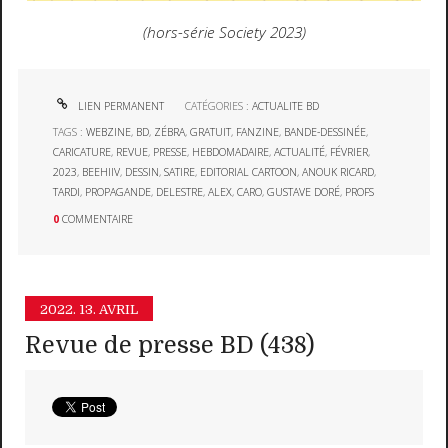
(hors-série Society 2023)
LIEN PERMANENT
CATÉGORIES :
ACTUALITE BD
TAGS :
WEBZINE
,
BD
,
ZÉBRA
,
GRATUIT
,
FANZINE
,
BANDE-DESSINÉE
,
CARICATURE
,
REVUE
,
PRESSE
,
HEBDOMADAIRE
,
ACTUALITÉ
,
FÉVRIER
,
2023
,
BEEHIIV
,
DESSIN
,
SATIRE
,
EDITORIAL CARTOON
,
ANOUK RICARD
,
TARDI
,
PROPAGANDE
,
DELESTRE
,
ALEX
,
CARO
,
GUSTAVE DORÉ
,
PROFS
0
COMMENTAIRE
2022.
13. AVRIL
Revue de presse BD (438)