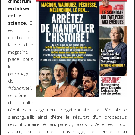
d'instrum
entaliser
cette
science.
C'
est un
comble de
la part d'un
magazine
placé sous
le
patronage
de
"Marianne"
,
emblème
d'un culte
républicain largement négationniste. La République
s'enorgueillit ainsi d'être le résultat d'un processus
révolutionnaire émancipateur, alors qu'elle est tout
autant, si ce n'est davantage, le terme d'un