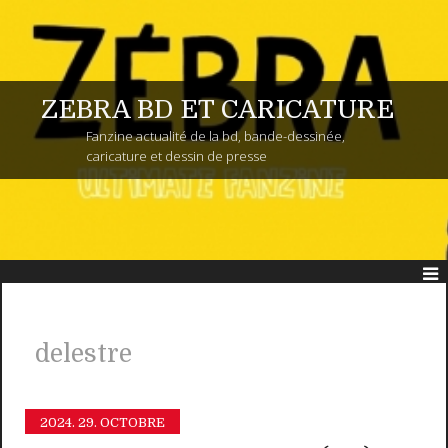
ZEBRA BD ET CARICATURE
Fanzine actualité de la bd, bande-dessinée,
caricature et dessin de presse
delestre
2024.
29. OCTOBRE