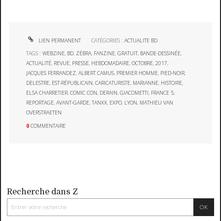
LIEN PERMANENT
CATÉGORIES :
ACTUALITE BD
TAGS :
WEBZINE
,
BD
,
ZÉBRA
,
FANZINE
,
GRATUIT
,
BANDE-DESSINÉE
,
ACTUALITÉ
,
REVUE
,
PRESSE
,
HEBDOMADAIRE
,
OCTOBRE
,
2017
,
JACQUES FERRANDEZ
,
ALBERT CAMUS
,
PREMIER HOMME
,
PIED-NOIR
,
DELESTRE
,
EST-RÉPUBLICAIN
,
CARICATURISTE
,
MARIANNE
,
HISTOIRE
,
ELSA CHARRETIER
,
COMIC CON
,
DERAIN
,
GIACOMETTI
,
FRANCE 5
,
REPORTAGE
,
AVANT-GARDE
,
TANXX
,
EXPO
,
LYON
,
MATHIEU VAN
OVERSTRAETEN
0
COMMENTAIRE
Recherche dans Z