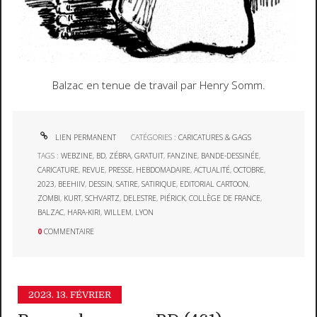
Balzac en tenue de travail par Henry Somm.
LIEN PERMANENT
CATÉGORIES :
CARICATURES & GAGS
TAGS :
WEBZINE
,
BD
,
ZÉBRA
,
GRATUIT
,
FANZINE
,
BANDE-DESSINÉE
,
CARICATURE
,
REVUE
,
PRESSE
,
HEBDOMADAIRE
,
ACTUALITÉ
,
OCTOBRE
,
2023
,
BEEHIIV
,
DESSIN
,
SATIRE
,
SATIRIQUE
,
EDITORIAL CARTOON
,
ZOMBI
,
KURT
,
SCHVARTZ
,
DELESTRE
,
PIÉRICK
,
COLLÈGE DE FRANCE
,
BALZAC
,
HARA-KIRI
,
WILLEM
,
LYON
0
COMMENTAIRE
2023.
13. FÉVRIER