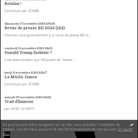
Retaïau !
Caricature par ZOMBI
dimanche 17
novembre 2024
23h03
Revue de presse BD 2024 (124)
Abonnez-vous gratuitement à la revue de presse BD et...
vendredi 15
novembre 2024
16h01
Donald Trump fachiste ?
Il est assez évident que l'étiquette de "leader...
lundi 11
novembre 2024
22h17
La MAGA-Dance
Caricature par ZOMBI
samedi 09
novembre 2024
16h12
Trait d'humour
par MARC SCHMITT
En poursuivant votre navigation sur ce site, vous acceptez l'utilisation de
cookies. Ces derniers assurent le bon fonctionnement de nos services.
En savoir
plus
.