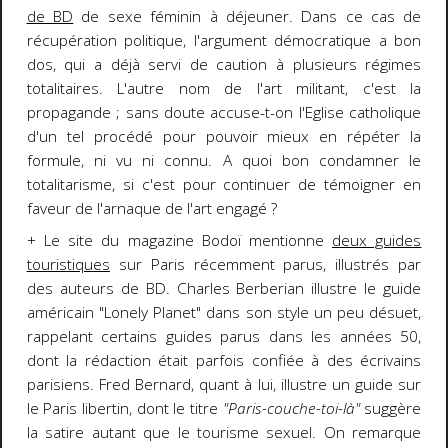
de BD
de sexe féminin à déjeuner. Dans ce cas de
récupération politique, l'argument démocratique a bon
dos, qui a déjà servi de caution à plusieurs régimes
totalitaires. L'autre nom de l'art militant, c'est la
propagande ; sans doute accuse-t-on l'Eglise catholique
d'un tel procédé pour pouvoir mieux en répéter la
formule, ni vu ni connu. A quoi bon condamner le
totalitarisme, si c'est pour continuer de témoigner en
faveur de l'arnaque de l'art engagé ?
+ Le site du magazine Bodoï mentionne
deux guides
touristiques
sur Paris récemment parus, illustrés par
des auteurs de BD. Charles Berberian illustre le guide
américain "Lonely Planet" dans son style un peu désuet,
rappelant certains guides parus dans les années 50,
dont la rédaction était parfois confiée à des écrivains
parisiens. Fred Bernard, quant à lui, illustre un guide sur
le Paris libertin, dont le titre
"Paris-couche-toi-là"
suggère
la satire autant que le tourisme sexuel. On remarque