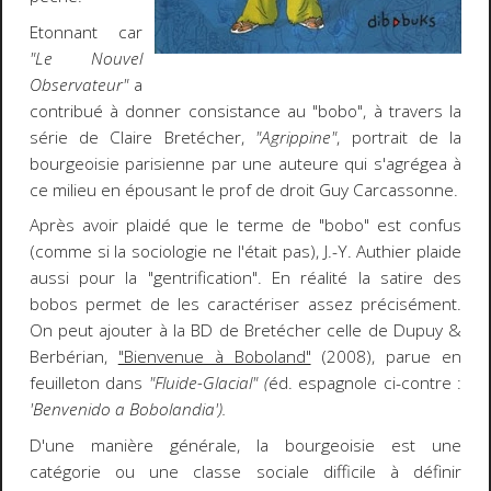
Etonnant car
"Le Nouvel
Observateur"
a
contribué à donner consistance au "bobo", à travers la
série de Claire Bretécher,
"Agrippine"
, portrait de la
bourgeoisie parisienne par une auteure qui s'agrégea à
ce milieu en épousant le prof de droit Guy Carcassonne.
Après avoir plaidé que le terme de "bobo" est confus
(comme si la sociologie ne l'était pas), J.-Y. Authier plaide
aussi pour la "gentrification". En réalité la satire des
bobos permet de les caractériser assez précisément.
On peut ajouter à la BD de Bretécher celle de Dupuy &
Berbérian,
"Bienvenue à Boboland"
(2008), parue en
feuilleton dans
"Fluide-Glacial" (
éd. espagnole ci-contre :
'Benvenido a Bobolandia').
D'une manière générale, la bourgeoisie est une
catégorie ou une classe sociale difficile à définir