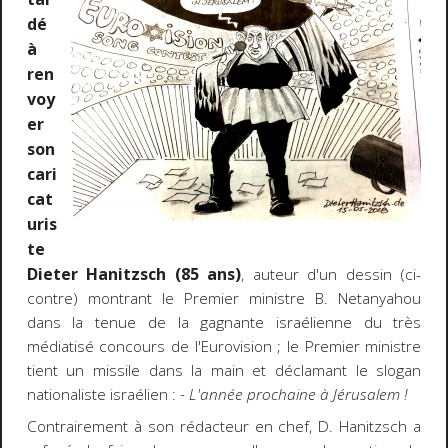
dé
à
ren
voy
er
son
cari
cat
uris
te
Dieter Hanitzsch (85 ans)
, auteur d'un dessin (ci-
contre) montrant le Premier ministre B. Netanyahou
dans la tenue de la gagnante israélienne du très
médiatisé concours de l'Eurovision ; le Premier ministre
tient un missile dans la main et déclamant le slogan
nationaliste israélien :
- L'année prochaine à Jérusalem !
Contrairement à son rédacteur en chef, D. Hanitzsch a