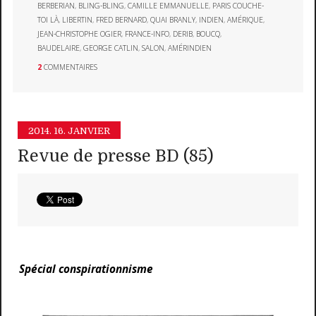
BERBERIAN
,
BLING-BLING
,
CAMILLE EMMANUELLE
,
PARIS COUCHE-
TOI LÀ
,
LIBERTIN
,
FRED BERNARD
,
QUAI BRANLY
,
INDIEN
,
AMÉRIQUE
,
JEAN-CHRISTOPHE OGIER
,
FRANCE-INFO
,
DERIB
,
BOUCQ
,
BAUDELAIRE
,
GEORGE CATLIN
,
SALON
,
AMÉRINDIEN
2
COMMENTAIRES
2014.
16. JANVIER
Revue de presse BD (85)
Spécial conspirationnisme