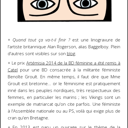
+
Quand tout ça va-t-il finir ?
est une linogravure de
l'artiste britannique Alan Rogerson, alias Baggelboy. Plein
d'autres sont visibles sur son
blog
.
+ Le prix
Artémisia 2014 de la BD féminine a été remis à
Catel
pour une BD consacrée à la militante féministe
Benoîte Groult. En même temps, il faut dire que Mme
Groult est bretonne... or le féminisme est pratiquement
inné dans les peuples nordiques, très respectueux des
femmes, en particulier les marins ; les Vikings sont un
exemple de matriarcat qu'on cite parfois. Une féministe
à l'Assemblée nationale ou au PS, voilà qui exige plus de
cran qu'en Bretagne.
+ En 2013 est paru un ouvrage
sur le thème de la