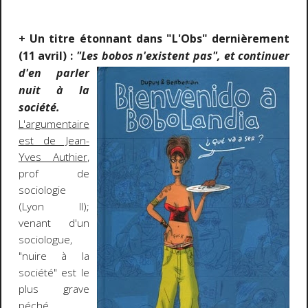
+ Un titre étonnant dans "L'Obs" dernièrement
(11 avril) :
"Les bobos
n'existent pas", et continuer
d'en parler
nuit à la
société.
L'argumentaire
est de Jean-
Yves Authier
,
prof de
sociologie
(Lyon II);
venant d'un
sociologue,
"nuire à la
société" est le
plus grave
péché.