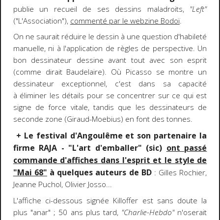
publie un recueil de ses dessins maladroits,
"Left"
("L'Association"),
commenté par le webzine Bodoï
.
On ne saurait réduire le dessin à une question d'habileté
manuelle, ni à l'application de règles de perspective. Un
bon dessinateur dessine avant tout avec son esprit
(comme dirait Baudelaire). Où Picasso se montre un
dessinateur exceptionnel, c'est dans sa capacité
à éliminer les détails pour se concentrer sur ce qui est
signe de force vitale, tandis que les dessinateurs de
seconde zone (Giraud-Moebius) en font des tonnes.
+ Le festival d'Angoulême et son partenaire la
firme RAJA - "L'art d'emballer" (sic)
ont passé
commande d'affiches dans l'esprit et le style de
"Mai 68"
à quelques auteurs de BD
: Gilles Rochier,
Jeanne Puchol, Olivier Josso...
L'affiche ci-dessous signée Killoffer est sans doute la
plus "anar" ; 50 ans plus tard,
"Charlie-Hebdo"
n'oserait