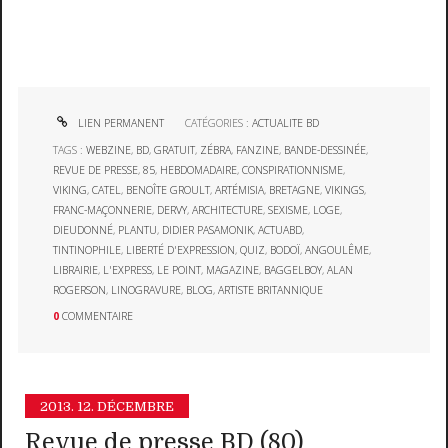
LIEN PERMANENT
CATÉGORIES :
ACTUALITE BD
TAGS :
WEBZINE
,
BD
,
GRATUIT
,
ZÉBRA
,
FANZINE
,
BANDE-DESSINÉE
,
REVUE DE PRESSE
,
85
,
HEBDOMADAIRE
,
CONSPIRATIONNISME
,
VIKING
,
CATEL
,
BENOÎTE GROULT
,
ARTÉMISIA
,
BRETAGNE
,
VIKINGS
,
FRANC-MAÇONNERIE
,
DERVY
,
ARCHITECTURE
,
SEXISME
,
LOGE
,
DIEUDONNÉ
,
PLANTU
,
DIDIER PASAMONIK
,
ACTUABD
,
TINTINOPHILE
,
LIBERTÉ D'EXPRESSION
,
QUIZ
,
BODOÏ
,
ANGOULÊME
,
LIBRAIRIE
,
L'EXPRESS
,
LE POINT
,
MAGAZINE
,
BAGGELBOY
,
ALAN
ROGERSON
,
LINOGRAVURE
,
BLOG
,
ARTISTE BRITANNIQUE
0
COMMENTAIRE
2013.
12. DÉCEMBRE
Revue de presse BD (80)