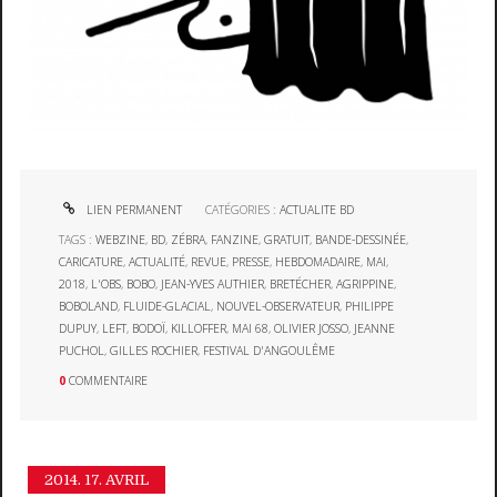
LIEN PERMANENT
CATÉGORIES :
ACTUALITE BD
TAGS :
WEBZINE
,
BD
,
ZÉBRA
,
FANZINE
,
GRATUIT
,
BANDE-DESSINÉE
,
CARICATURE
,
ACTUALITÉ
,
REVUE
,
PRESSE
,
HEBDOMADAIRE
,
MAI
,
2018
,
L'OBS
,
BOBO
,
JEAN-YVES AUTHIER
,
BRETÉCHER
,
AGRIPPINE
,
BOBOLAND
,
FLUIDE-GLACIAL
,
NOUVEL-OBSERVATEUR
,
PHILIPPE
DUPUY
,
LEFT
,
BODOÏ
,
KILLOFFER
,
MAI 68
,
OLIVIER JOSSO
,
JEANNE
PUCHOL
,
GILLES ROCHIER
,
FESTIVAL D'ANGOULÊME
0
COMMENTAIRE
2014.
17. AVRIL