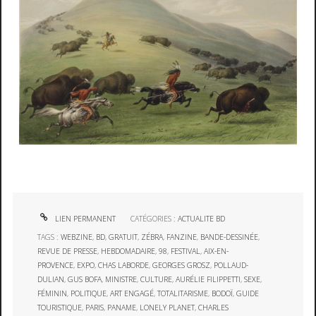
LIEN PERMANENT
CATÉGORIES :
ACTUALITE BD
TAGS :
WEBZINE
,
BD
,
GRATUIT
,
ZÉBRA
,
FANZINE
,
BANDE-DESSINÉE
,
REVUE DE PRESSE
,
HEBDOMADAIRE
,
98
,
FESTIVAL
,
AIX-EN-
PROVENCE
,
EXPO
,
CHAS LABORDE
,
GEORGES GROSZ
,
POLLAUD-
DULIAN
,
GUS BOFA
,
MINISTRE
,
CULTURE
,
AURÉLIE FILIPPETTI
,
SEXE
,
FÉMININ
,
POLITIQUE
,
ART ENGAGÉ
,
TOTALITARISME
,
BODOÏ
,
GUIDE
TOURISTIQUE
,
PARIS
,
PANAME
,
LONELY PLANET
,
CHARLES