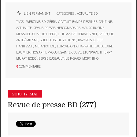
LIEN PERMANENT
CATÉGORIES :
ACTUALITE BD
TAGS :
WEBZINE
,
BD
,
ZÉBRA
,
GRATUIT
,
BANDE-DESSINÉE
,
FANZINE
,
ACTUALITÉ
,
REVUE
,
PRESSE
,
HEBDOMADAIRE
,
MAI
,
2018
,
SINÉ-
MENSUEL
,
CHARLIE-HEBDO
,
L'HUMA
,
CATHERINE SINET
,
SATIRIQUE
,
ANTISÉMITISME
,
SUDDEUTSCHE ZEITUNG
,
BAVAROIS
,
DIETER
HANITZSCH
,
NETANYAHOU
,
EUROVISION
,
CHAPPATTE
,
BAUDELAIRE
,
DAUMIER
,
HOGARTH
,
PROUST
,
SAINTE-BEUVE
,
ETUNWAN
,
THIERRY
MURAT
,
BODOÏ
,
SERGE DASSAULT
,
LE FIGARO
,
MORT
,
JIHO
0
COMMENTAIRE
2018.
17. MAI
Revue de presse BD (277)