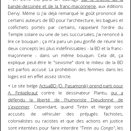
bande-dessinée et de la franc-maçonnerie
, aux éditions
Dervy. Même si j'ai déjà remarqué le goût prononcé de
certains auteurs de BD pour l'architecture, les bagues et
colifichets portés par certains, rappelant l'ordre du
Temple solaire ou une de ses succursales, j'ai renoncé à
lire ce bouquin ; ça m'a paru un peu gonflé de réunir les
deux concepts les plus indéfinissables - la BD et la franc-
maçonnerie - dans un même bouquin. Cela dit, ça
explique peut-être le "sexisme" dont le milieu de la BD
est parfois accusé. La prohibition des femmes dans les
loges est en effet assez stricte.
+ Le site belge
ActuaBD (D. Pasamonik) prend parti pour
A. Finkielkraut
contre le dessinateur Plantu,
qui a
défendu la liberté de l'humoriste Dieudonné de
s'exprimer
. Cependant, quand Tintin et Hergé sont
accusés de véhiculer des préjugés fachistes,
colonialistes ou racistes et que des actions en justice
sont intentées pour faire interdire
"Tintin au Congo"
, les