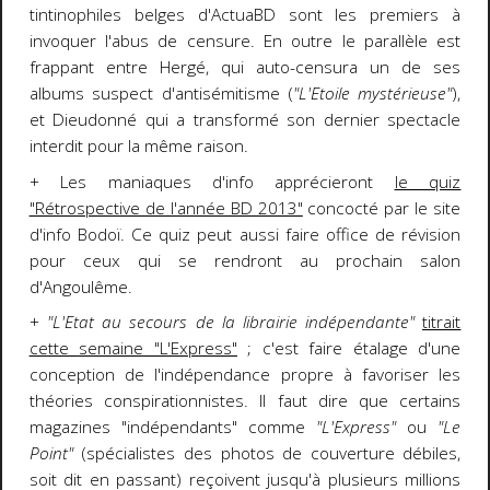
tintinophiles belges d'ActuaBD sont les premiers à
invoquer l'abus de censure. En outre le parallèle est
frappant entre Hergé, qui auto-censura un de ses
albums suspect d'antisémitisme (
"L'Etoile mystérieuse"
),
et Dieudonné qui a transformé son dernier spectacle
interdit pour la même raison.
+ Les maniaques d'info apprécieront
le quiz
"Rétrospective de l'année BD 2013"
concocté par le site
d'info Bodoï. Ce quiz peut aussi faire office de révision
pour ceux qui se rendront au prochain salon
d'Angoulême.
+
"L'Etat au secours de la librairie indépendante"
titrait
cette semaine "L'Express"
; c'est faire étalage d'une
conception de l'indépendance propre à favoriser les
théories conspirationnistes. Il faut dire que certains
magazines "indépendants" comme
"L'Express"
ou
"Le
Point"
(spécialistes des photos de couverture débiles,
soit dit en passant) reçoivent jusqu'à plusieurs millions