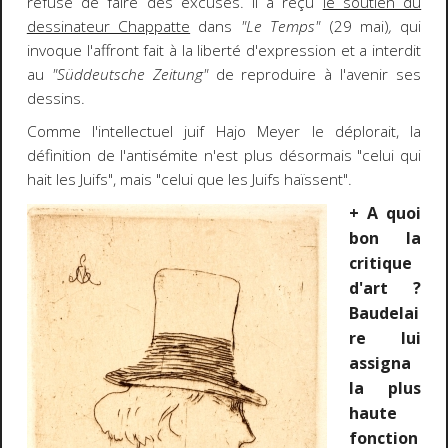
refusé de faire des excuses. Il a reçu
le soutien du
dessinateur Chappatte
dans
"Le Temps"
(29 mai)
,
qui
invoque l'affront fait à la liberté d'expression et a interdit
au
"Süddeutsche Zeitung"
de reproduire à l'avenir ses
dessins.
Comme l'intellectuel juif Hajo Meyer le déplorait, la
définition de l'antisémite n'est plus désormais "celui qui
hait les Juifs", mais "celui que les Juifs haïssent".
+ A quoi
bon la
critique
d'art ?
Baudelai
re lui
assigna
la plus
haute
fonction