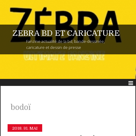
ZEBRA BD ET CARICATURE
Fanzine actualité de la bd, bande-dessinée,
caricature et dessin de presse
bodoï
2018.
31. MAI