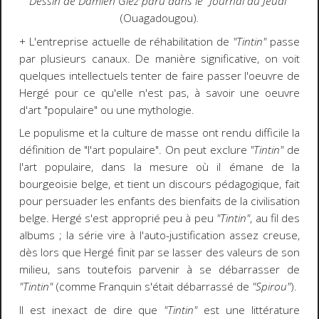
Dessin de Damien Glez paru dans le "Journal du Jeudi"
(Ouagadougou)
.
+ L'entreprise actuelle de réhabilitation de
"Tintin"
passe
par plusieurs canaux. De manière significative, on voit
quelques intellectuels tenter de faire passer l'oeuvre de
Hergé pour ce qu'elle n'est pas, à savoir une oeuvre
d'art "populaire" ou une mythologie.
Le populisme et la culture de masse ont rendu difficile la
définition de "l'art populaire". On peut exclure
"Tintin"
de
l'art populaire, dans la mesure où il émane de la
bourgeoisie belge, et tient un discours pédagogique, fait
pour persuader les enfants des bienfaits de la civilisation
belge. Hergé s'est approprié peu à peu
"Tintin"
, au fil des
albums ; la série vire à l'auto-justification assez creuse,
dès lors que Hergé finit par se lasser des valeurs de son
milieu, sans toutefois parvenir à se débarrasser de
"Tintin"
(comme Franquin s'était débarrassé de
"Spirou"
).
Il est inexact de dire que
"Tintin"
est une littérature