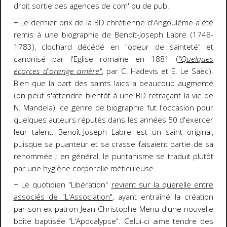
droit sortie des agences de com' ou de pub.
+ Le dernier prix de la BD chrétienne d'Angoulême a été
remis à une biographie de Benoît-Joseph Labre (1748-
1783), clochard décédé en "odeur de sainteté" et
canonisé par l'Eglise romaine en 1881 (
"Quelques
écorces d'orange amère"
, par C. Hadevis et E. Le Saëc).
Bien que la part des saints laïcs a beaucoup augmenté
(on peut s'attendre bientôt à une BD retraçant la vie de
N. Mandela), ce genre de biographie fut l'occasion pour
quelques auteurs réputés dans les années 50 d'exercer
leur talent. Benoît-Joseph Labre est un saint original,
puisque sa puanteur et sa crasse faisaient partie de sa
renommée ; en général, le puritanisme se traduit plutôt
par une hygiène corporelle méticuleuse.
+ Le quotidien "Libération"
revient sur la querelle entre
associés de "L'Association"
, ayant entraîné la création
par son ex-patron Jean-Christophe Menu d'une nouvelle
boîte baptisée "L'Apocalypse". Celui-ci aime tendre des