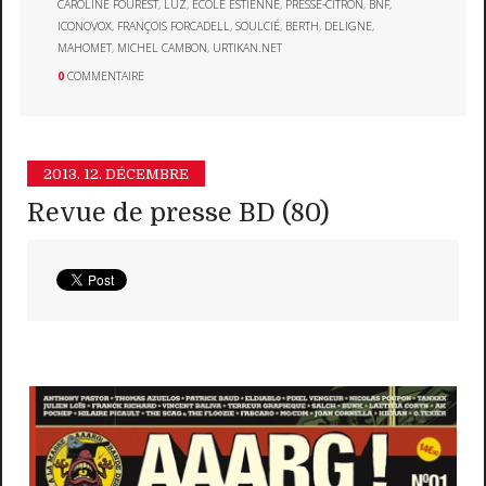
CAROLINE FOUREST
,
LUZ
,
ÉCOLE ESTIENNE
,
PRESSE-CITRON
,
BNF
,
ICONOVOX
,
FRANÇOIS FORCADELL
,
SOULCIÉ
,
BERTH
,
DELIGNE
,
MAHOMET
,
MICHEL CAMBON
,
URTIKAN.NET
0
COMMENTAIRE
2013.
12. DÉCEMBRE
Revue de presse BD (80)