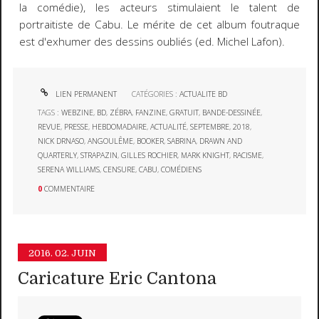
la comédie), les acteurs stimulaient le talent de
portraitiste de Cabu. Le mérite de cet album foutraque
est d'exhumer des dessins oubliés (ed. Michel Lafon).
LIEN PERMANENT
CATÉGORIES :
ACTUALITE BD
TAGS :
WEBZINE
,
BD
,
ZÉBRA
,
FANZINE
,
GRATUIT
,
BANDE-DESSINÉE
,
REVUE
,
PRESSE
,
HEBDOMADAIRE
,
ACTUALITÉ
,
SEPTEMBRE
,
2018
,
NICK DRNASO
,
ANGOULÊME
,
BOOKER
,
SABRINA
,
DRAWN AND
QUARTERLY
,
STRAPAZIN
,
GILLES ROCHIER
,
MARK KNIGHT
,
RACISME
,
SERENA WILLIAMS
,
CENSURE
,
CABU
,
COMÉDIENS
0
COMMENTAIRE
2016.
02. JUIN
Caricature Eric Cantona