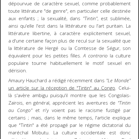
dépourvue de caractère sexuel, comme probablement
toute littérature "de genre", en particulier celle destinée
aux enfants ; la sexualité, dans
"Tintin"
, est sublimée,
ainsi qu'elle l'est dans la littérature ou l'art puritain. La
littérature libertine, à caractère explicitement sexuel,
a d'une certaine façon plus de recul sur la sexualité que
la littérature de Hergé ou la Comtesse de Ségur, son
équivalent pour les petites filles.
A contrario
la culture
populaire tourne habituellement le motif sexuel en
dérision.
Amaury Hauchard a rédigé récemment dans
"Le Monde"
un article sur la réception de "Tintin" au Congo
. Celui-
là s'avère ambigu puisqu'il montre que les Congolais-
Zaïrois, en général, apprécient les aventures de
"Tintin
au Congo"
et n'y voient pas le racisme fustigé par
certains ; mais, dans le même temps, l'article explique
que "Tintin" a été propagé par le régime dictatorial du
maréchal Mobutu. La culture occidentale est donc