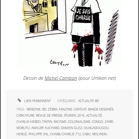
Dessin de
Michel Cambon
(pour Urtikan.net)
LIEN PERMANENT
CATÉGORIES :
ACTUALITE BD
TAGS :
WEBZINE
,
BD
,
ZÉBRA
,
FANZINE
,
GRATUIT
,
BANDE-DESSINÉE
,
CARICATURE
,
REVUE DE PRESSE
,
FÉVRIER
,
2016
,
ACTUALITÉ
,
CHARLIE-HEBDO
,
TINTIN
,
RACISME
,
COLONIALISME
,
CONGO
,
ZAÏRE
,
MOBUTU
,
AMAURY AUCHARD
,
DAMIEN GLEZ
,
OUAGADOUGOU
,
HERGÉ
,
PHILIPPE VAL
,
CHARB
,
CHARLIE 712
,
CABU
,
WOLINSKI
,