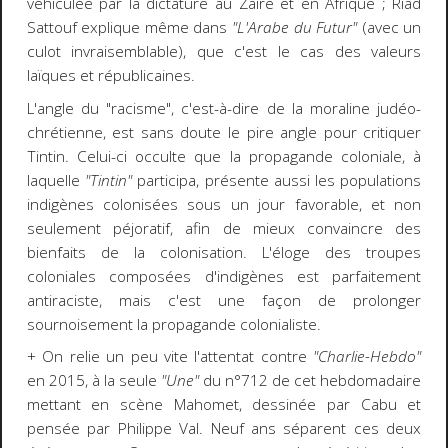
véhiculée par la dictature au Zaïre et en Afrique ; Riad
Sattouf explique même dans
"L'Arabe du Futur"
(avec un
culot invraisemblable), que c'est le cas des valeurs
laïques et républicaines.
L'angle du "racisme", c'est-à-dire de la moraline judéo-
chrétienne, est sans doute le pire angle pour critiquer
Tintin. Celui-ci occulte que la propagande coloniale, à
laquelle
"Tintin"
participa, présente aussi les populations
indigènes colonisées sous un jour favorable, et non
seulement péjoratif, afin de mieux convaincre des
bienfaits de la colonisation. L'éloge des troupes
coloniales composées d'indigènes est parfaitement
antiraciste, mais c'est une façon de prolonger
sournoisement la propagande colonialiste.
+ On relie un peu vite l'attentat contre
"Charlie-Hebdo"
en 2015, à la seule
"Une"
du n°712 de cet hebdomadaire
mettant en scène Mahomet, dessinée par Cabu et
pensée par Philippe Val. Neuf ans séparent ces deux