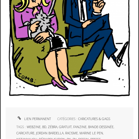
LIEN PERMANENT
CATÉGORIES :
CARICATURES & GAGS
TAGS :
WEBZINE
,
BD
,
ZÉBRA
,
GRATUIT
,
FANZINE
,
BANDE-DESSINÉE
,
CARICATURE
,
JORDAN BARDELLA
,
RACISME
,
MARINE LE PEN
,