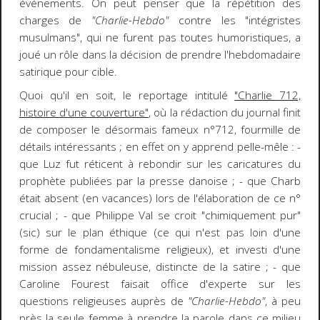
événements. On peut penser que la répétition des
charges de
"Charlie-Hebdo"
contre les "intégristes
musulmans", qui ne furent pas toutes humoristiques, a
joué un rôle dans la décision de prendre l'hebdomadaire
satirique pour cible.
Quoi qu'il en soit, le reportage intitulé
"Charlie 712,
histoire d'une couverture"
, où la rédaction du journal finit
de composer le désormais fameux n°712, fourmille de
détails intéressants ; en effet on y apprend pelle-mêle : -
que Luz fut réticent à rebondir sur les caricatures du
prophète publiées par la presse danoise ; - que Charb
était absent (en vacances) lors de l'élaboration de ce n°
crucial ; - que Philippe Val se croit "chimiquement pur"
(sic) sur le plan éthique (ce qui n'est pas loin d'une
forme de fondamentalisme religieux), et investi d'une
mission assez nébuleuse, distincte de la satire ; - que
Caroline Fourest faisait office d'experte sur les
questions religieuses auprès de
"Charlie-Hebdo"
, à peu
près la seule femme à prendre la parole dans ce milieu