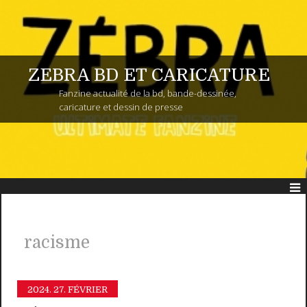
ZEBRA BD ET CARICATURE
Fanzine actualité de la bd, bande-dessinée,
caricature et dessin de presse
racisme
2024.
27. FÉVRIER