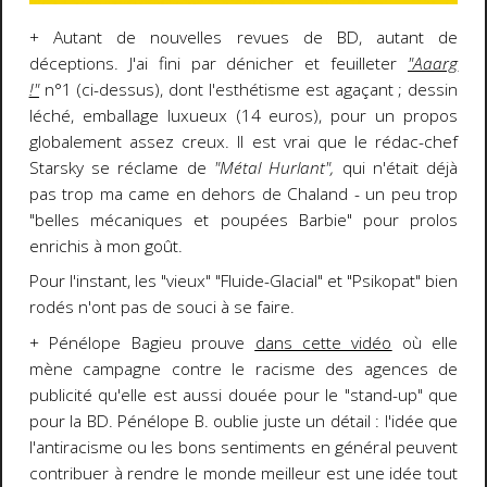
+ Autant de nouvelles revues de BD, autant de
déceptions. J'ai fini par dénicher et feuilleter
"Aaarg
!"
n°1 (ci-dessus), dont l'esthétisme est agaçant ; dessin
léché, emballage luxueux (14 euros), pour un propos
globalement assez creux. Il est vrai que le rédac-chef
Starsky se réclame de
"Métal Hurlant",
qui n'était déjà
pas trop ma came en dehors de Chaland - un peu trop
"belles mécaniques et poupées Barbie" pour prolos
enrichis à mon goût.
Pour l'instant, les "vieux" "Fluide-Glacial" et "Psikopat" bien
rodés n'ont pas de souci à se faire.
+ Pénélope Bagieu prouve
dans cette vidéo
où elle
mène campagne contre le racisme des agences de
publicité qu'elle est aussi douée pour le "stand-up" que
pour la BD. Pénélope B. oublie juste un détail : l'idée que
l'antiracisme ou les bons sentiments en général peuvent
contribuer à rendre le monde meilleur est une idée tout