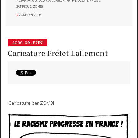
NETANYAHOU
,
DÉDIABOLISATION
,
RN
,
FN
,
DESSIN
,
PRESSE
,
SATIRIQUE
,
ZOMBI
0
COMMENTAIRE
2020.
09. JUIN
Caricature Préfet Lallement
Caricature par ZOMBI