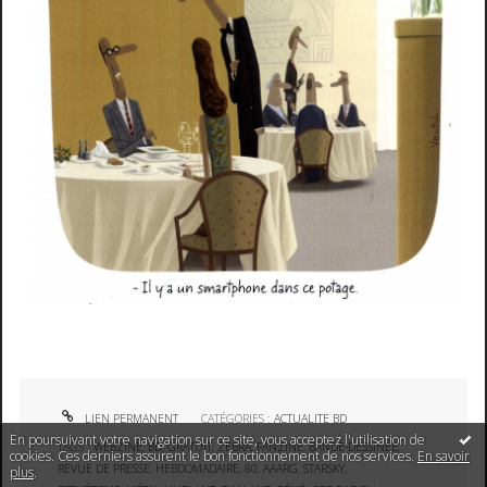
LIEN PERMANENT
CATÉGORIES :
ACTUALITE BD
En poursuivant votre navigation sur ce site, vous acceptez l'utilisation de
TAGS :
WEBZINE
,
BD
,
GRATUIT
,
ZÉBRA
,
FANZINE
,
BANDE-DESSINÉE
,
cookies. Ces derniers assurent le bon fonctionnement de nos services.
En savoir
REVUE DE PRESSE
,
HEBDOMADAIRE
,
80
,
AAARG
,
STARSKY
,
plus
.