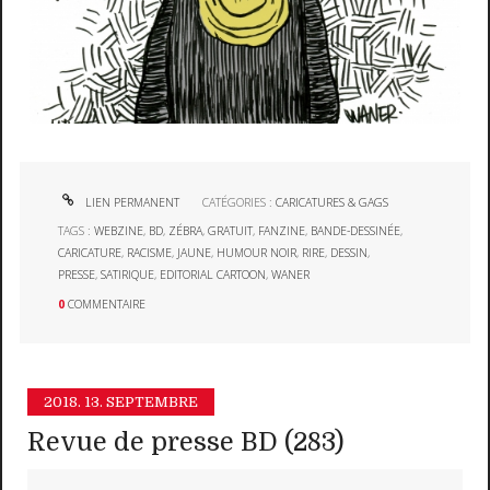
LIEN PERMANENT
CATÉGORIES :
CARICATURES & GAGS
TAGS :
WEBZINE
,
BD
,
ZÉBRA
,
GRATUIT
,
FANZINE
,
BANDE-DESSINÉE
,
CARICATURE
,
RACISME
,
JAUNE
,
HUMOUR NOIR
,
RIRE
,
DESSIN
,
PRESSE
,
SATIRIQUE
,
EDITORIAL CARTOON
,
WANER
0
COMMENTAIRE
2018.
13. SEPTEMBRE
Revue de presse BD (283)