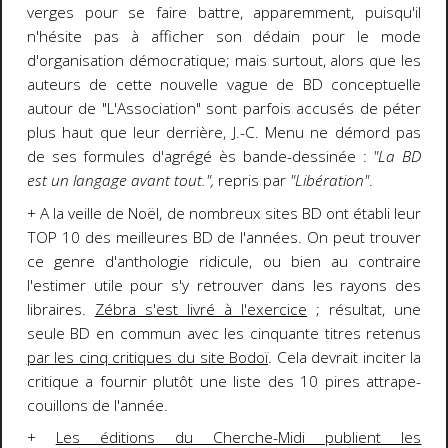
verges pour se faire battre, apparemment, puisqu'il
n'hésite pas à afficher son dédain pour le mode
d'organisation démocratique; mais surtout, alors que les
auteurs de cette nouvelle vague de BD conceptuelle
autour de "L'Association" sont parfois accusés de péter
plus haut que leur derrière, J.-C. Menu ne démord pas
de ses formules d'agrégé ès bande-dessinée :
"La BD
est un langage avant tout."
,
repris par
"Libération"
.
+ A la veille de Noël, de nombreux sites BD ont établi leur
TOP 10 des meilleures BD de l'années. On peut trouver
ce genre d'anthologie ridicule, ou bien au contraire
l'estimer utile pour s'y retrouver dans les rayons des
libraires.
Zébra s'est livré à l'exercice
; résultat, une
seule BD en commun avec les cinquante titres retenus
par les cinq critiques du site Bodoï
. Cela devrait inciter la
critique a fournir plutôt une liste des 10 pires attrape-
couillons de l'année.
+
Les éditions du Cherche-Midi publient les