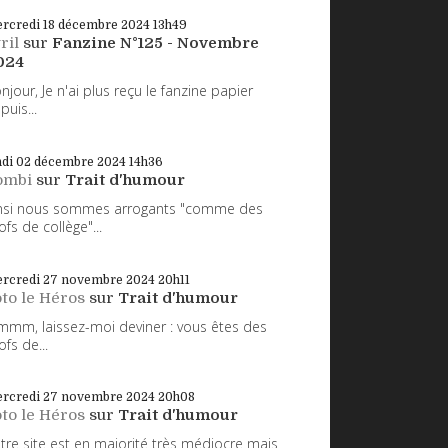
rcredi 18
décembre 2024
13h49
ril
sur
Fanzine N°125 - Novembre
024
njour, Je n'ai plus reçu le fanzine papier
puis...
ndi 02
décembre 2024
14h36
ombi
sur
Trait d'humour
nsi nous sommes arrogants "comme des
ofs de collège"...
rcredi 27
novembre 2024
20h11
to le Héros
sur
Trait d'humour
mm, laissez-moi deviner : vous êtes des
ofs de...
rcredi 27
novembre 2024
20h08
to le Héros
sur
Trait d'humour
tre site est en majorité très médiocre mais