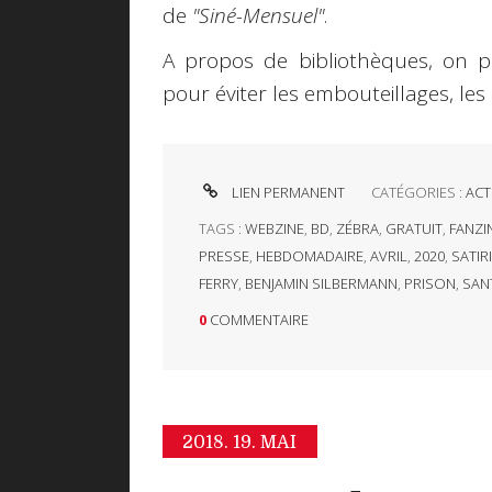
de
"Siné-Mensuel"
.
A propos de bibliothèques, on p
pour éviter les embouteillages, les 
LIEN PERMANENT
CATÉGORIES :
ACT
TAGS :
WEBZINE
,
BD
,
ZÉBRA
,
GRATUIT
,
FANZI
PRESSE
,
HEBDOMADAIRE
,
AVRIL
,
2020
,
SATIR
FERRY
,
BENJAMIN SILBERMANN
,
PRISON
,
SAN
0
COMMENTAIRE
2018.
19. MAI