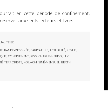
ourrait en cette période de confinement,
réserver aux seuls lecteurs et livres.
UALITE BD
NE
,
BANDE-DESSINÉE
,
CARICATURE
,
ACTUALITÉ
,
REVUE
,
IQUE
,
CONFINEMENT
,
RISS
,
CHARLIE-HEBDO
,
LUC
TÉ
,
TERRORISTE
,
KOUACHI
,
SINÉ-MENSUEL
,
BERTH