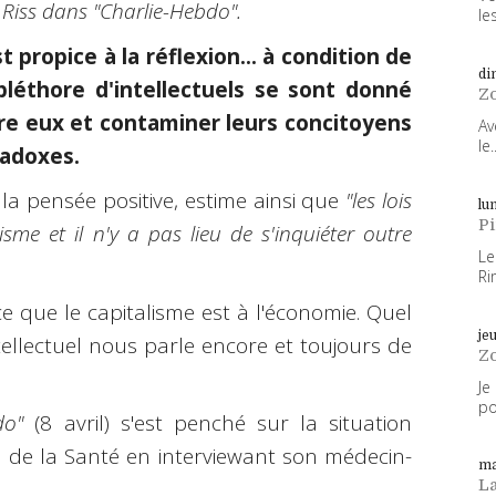
Riss dans "Charlie-Hebdo".
les
 propice à la réflexion... à condition de
di
pléthore d'intellectuels se sont donné
Z
re eux et contaminer leurs concitoyens
Av
le..
radoxes.
la pensée positive, estime ainsi que
"les lois
lun
P
sme et il n'y a pas lieu de s'inquiéter outre
Le
Ri
 ce que le capitalisme est à l'économie. Quel
je
ntellectuel nous parle encore et toujours de
Z
Je
po
do"
(8 avril) s'est penché sur la situation
n de la Santé en interviewant son médecin-
ma
L