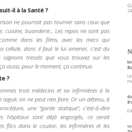
Qu
uit-il à la Santé ?
24
rison ne pourrait pas tourner sans ceux que
ge, cuisine, buanderie... Les repas ne sont pas
 comme dans les films, avec les mecs qui
cellule, donc il faut le lui amener, c'est du
N
es oignons tressés que vous trouvez sur les
lu
t ça aussi, pour le moment, ça continue.
B
Le
te ?
me
ommes trois médecins et six infirmières à la
di
e aiguë, on ne peut rien faire. Or un détenu, à
F
procédure, une "garde statique", c'est-à-dire
(U
s hôpitaux sont déjà engorgés, ce serait
s flics dans le couloir, les infirmières et les
ve
T