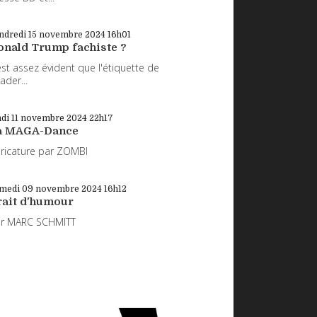
ndredi 15
novembre 2024
16h01
onald Trump fachiste ?
 est assez évident que l'étiquette de
eader...
di 11
novembre 2024
22h17
a MAGA-Dance
ricature par ZOMBI
medi 09
novembre 2024
16h12
rait d'humour
ar MARC SCHMITT