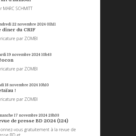
r MARC SCHMITT
ndredi 22
novembre 2024
01h11
e dîner du CRIF
ricature par ZOMBI
rdi 19
novembre 2024
10h43
éocon
ricature par ZOMBI
ndi 18
novembre 2024
10h10
taïau !
ricature par ZOMBI
manche 17
novembre 2024
23h03
evue de presse BD 2024 (124)
onnez-vous gratuitement à la revue de
esse BD et...