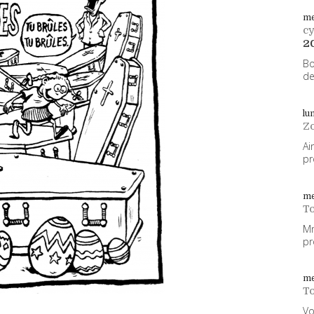
me
cy
2
Bo
de
lu
Z
Ai
pr
me
To
Mm
pr
me
To
Vo