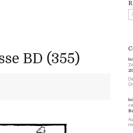
R
C
sse BD (355)
lu
Z
2
De
On
lu
ca
B
Au
me