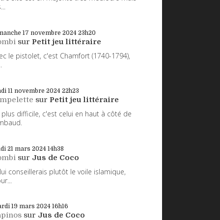
...
manche 17
novembre 2024
23h20
ombi
sur
Petit jeu littéraire
ec le pistolet, c'est Chamfort (1740-1794),
.
di 11
novembre 2024
22h23
impelette
sur
Petit jeu littéraire
 plus difficile, c'est celui en haut à côté de
mbaud.
udi 21
mars 2024
14h38
ombi
sur
Jus de Coco
 lui conseillerais plutôt le voile islamique,
ur...
rdi 19
mars 2024
16h16
apinos
sur
Jus de Coco