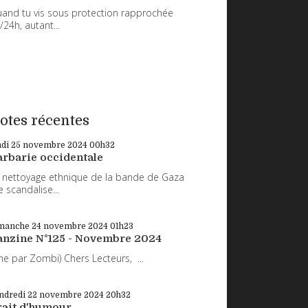
and tu vis sous protection rapprochée
/24h, autant...
otes récentes
ndi 25
novembre 2024
00h32
arbarie occidentale
 nettoyage ethnique de la bande de Gaza
 scandalise...
manche 24
novembre 2024
01h23
anzine N°125 - Novembre 2024
ne par Zombi) Chers Lecteurs, ...
ndredi 22
novembre 2024
20h32
rait d'humour