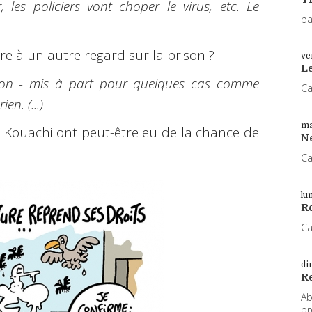
les policiers vont choper le virus, etc. Le
pa
ire à un autre regard sur la prison ?
ve
L
rison - mis à part pour quelques cas comme
Ca
en. (...)
ma
res Kouachi ont peut-être eu de la chance de
N
Ca
lu
Re
Ca
di
R
Ab
pr