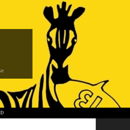
se
BD