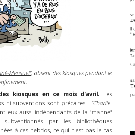
ve
D
Il
"l
lun
L
Ca
"Siné-Mensuel"
, absent des kiosques pendant le
onfinement.
sa
T
es kiosques en ce mois d'avril.
Les
p
s ni subventions sont précaires ;
"Charlie-
nt eux aussi indépendants de la "manne"
nt subventionnés par les bibliothèques
ées à ces hebdos, ce qui n'est pas le cas