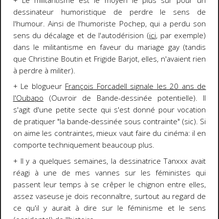
+ Le militantisme est le moyen le plus sûr pour un
dessinateur humoristique de perdre le sens de
l'humour. Ainsi de l'humoriste Pochep, qui a perdu son
sens du décalage et de l'autodérision (
ici
, par exemple)
dans le militantisme en faveur du mariage gay (tandis
que Christine Boutin et Frigide Barjot, elles, n'avaient rien
à perdre à militer).
+ Le blogueur
François Forcadell signale les 20 ans de
l'Oubapo
(Ouvroir de Bande-dessinée potentielle). Il
s'agit d'une petite secte qui s'est donné pour vocation
de pratiquer "la bande-dessinée sous contrainte" (sic). Si
on aime les contraintes, mieux vaut faire du cinéma: il en
comporte techniquement beaucoup plus.
+ Il y a quelques semaines, la dessinatrice Tanxxx avait
réagi à une de mes vannes sur les féministes qui
passent leur temps à se crêper le chignon entre elles,
assez vaseuse je dois reconnaître, surtout au regard de
ce qu'il y aurait à dire sur le féminisme et le sens