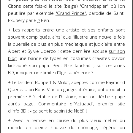
Citons cette fois-ci le site (belge) "Grandpapier", où l'on
peut lire par exemple
"Grand Prince"
, parodie de Saint-
Exupéry par Big Ben.
+ Les rapports entre une artiste et ses enfants sont
souvent compliqués, ainsi que l'illustre une nouvelle fois
la querelle de plus en plus médiatique et judiciaire entre
Albert et Sylvie Uderzo ; cette dernière accuse
sur son
blog
une bande de types en costumes-cravates d'avoir
kidnappé son papa. Peut-être faudrait-il, sur certaines
BD, indiquer une limite d'âge supérieure ?
+ Le tandem Ruppert & Mulot, adeptes comme Raymond
Queneau ou Boris Vian du gadget littéraire, ont produit la
première BD jetable de l'histoire, que l'on déchire page
après page.
Commentaire d'"Actuabd"
, premier site
d'info BD : - ça sent le sapin (de Noël) !
+ Avec la remise en cause du plus vieux métier du
monde en pleine hausse du chômage, l'égérie du