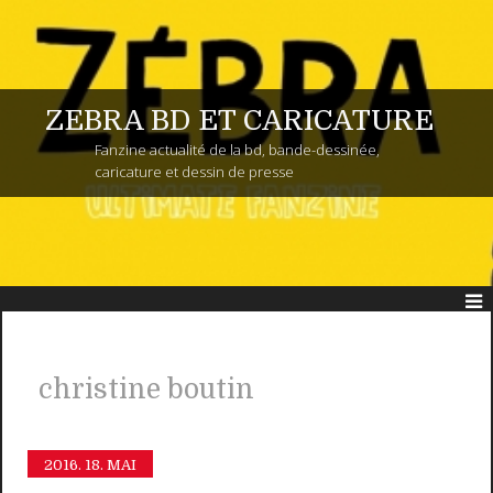
ZEBRA BD ET CARICATURE
Fanzine actualité de la bd, bande-dessinée,
caricature et dessin de presse
christine boutin
2016.
18. MAI