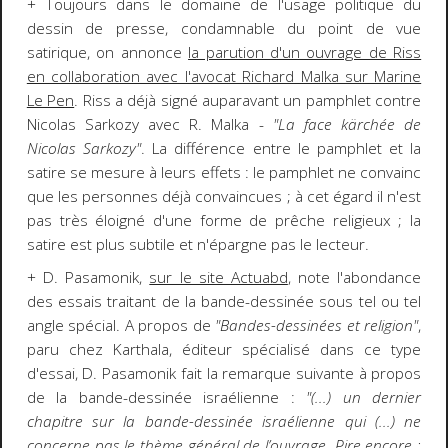
+ Toujours dans le domaine de l'usage politique du
dessin de presse, condamnable du point de vue
satirique, on annonce
la parution d'un ouvrage de Riss
en collaboration avec l'avocat Richard Malka sur Marine
Le Pen
. Riss a déjà signé auparavant un pamphlet contre
Nicolas Sarkozy avec R. Malka -
"La face kärchée de
Nicolas Sarkozy"
. La différence entre le pamphlet et la
satire se mesure à leurs effets : le pamphlet ne convainc
que les personnes déjà convaincues ; à cet égard il n'est
pas très éloigné d'une forme de prêche religieux ; la
satire est plus subtile et n'épargne pas le lecteur.
+ D. Pasamonik,
sur le site Actuabd
, note l'abondance
des essais traitant de la bande-dessinée sous tel ou tel
angle spécial. A propos de
"Bandes-dessinées et religion"
,
paru chez Karthala, éditeur spécialisé dans ce type
d'essai, D. Pasamonik fait la remarque suivante à propos
de la bande-dessinée israélienne :
"(...) un dernier
chapitre sur la bande-dessinée israélienne qui (...) ne
concerne pas le thème général de l’ouvrage. Pire encore :