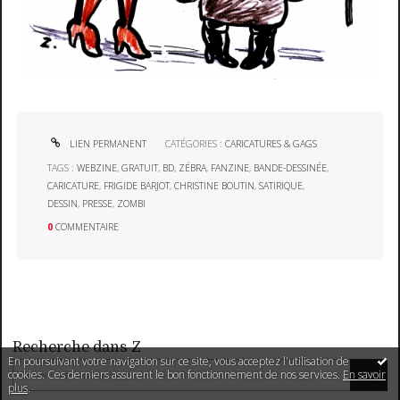
LIEN PERMANENT
CATÉGORIES :
CARICATURES & GAGS
TAGS :
WEBZINE
,
GRATUIT
,
BD
,
ZÉBRA
,
FANZINE
,
BANDE-DESSINÉE
,
CARICATURE
,
FRIGIDE BARJOT
,
CHRISTINE BOUTIN
,
SATIRIQUE
,
DESSIN
,
PRESSE
,
ZOMBI
0
COMMENTAIRE
Recherche dans Z
En poursuivant votre navigation sur ce site, vous acceptez l'utilisation de
cookies. Ces derniers assurent le bon fonctionnement de nos services.
En savoir
plus
.