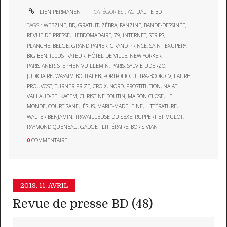
LIEN PERMANENT
CATÉGORIES :
ACTUALITE BD
TAGS :
WEBZINE
,
BD
,
GRATUIT
,
ZÉBRA
,
FANZINE
,
BANDE-DESSINÉE
,
REVUE DE PRESSE
,
HEBDOMADAIRE
,
79
,
INTERNET
,
STRIPS
,
PLANCHE
,
BELGE
,
GRAND PAPIER
,
GRAND PRINCE
,
SAINT-EXUPÉRY
,
BIG BEN
,
ILLUSTRATEUR
,
HÔTEL DE VILLE
,
NEW YORKER
,
PARISIANER
,
STEPHEN VUILLEMIN
,
PARIS
,
SYLVIE UDERZO
,
JUDICIAIRE
,
WASSIM BOUTALEB
,
PORTFOLIO
,
ULTRA-BOOK
,
CV
,
LAURE
PROUVOST
,
TURNER PRIZE
,
CROIX
,
NORD
,
PROSTITUTION
,
NAJAT
VALLAUD-BELKACEM
,
CHRISTINE BOUTIN
,
MAISON CLOSE
,
LE
MONDE
,
COURTISANE
,
JÉSUS
,
MARIE-MADELEINE
,
LITTÉRATURE
,
WALTER BENJAMIN
,
TRAVAILLEUSE DU SEXE
,
RUPPERT ET MULOT
,
RAYMOND QUENEAU
,
GADGET LITTÉRAIRE
,
BORIS VIAN
0
COMMENTAIRE
2013.
11. AVRIL
Revue de presse BD (48)