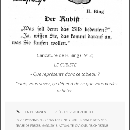
Caricature de H. Bing (1912)
LE CUBISTE
- Que représente donc ce tableau ?
- Ouais, vous savez, ça dépend de ce que vous voulez
acheter.
LIEN PERMANENT
CATÉGORIES :
ACTUALITE BD
TAGS :
WEBZINE
,
BD
,
ZÉBRA
,
FANZINE
,
GRATUIT
,
BANDE-DESSINÉE
,
REVUE DE PRESSE
,
MARS
,
2016
,
ACTUALITÉ
,
CARICATURE
,
CHRISTINE