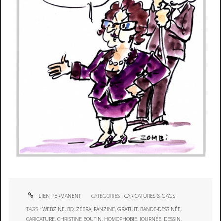
LIEN PERMANENT
CATÉGORIES :
CARICATURES & GAGS
TAGS :
WEBZINE
,
BD
,
ZÉBRA
,
FANZINE
,
GRATUIT
,
BANDE-DESSINÉE
,
CARICATURE
,
CHRISTINE BOUTIN
,
HOMOPHOBIE
,
JOURNÉE
,
DESSIN
,