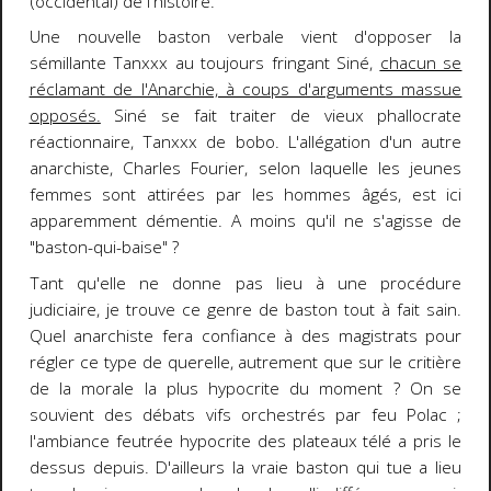
(occidental) de l'histoire.
Une nouvelle baston verbale vient d'opposer la
sémillante Tanxxx au toujours fringant Siné,
chacun se
réclamant de l'Anarchie, à coups d'arguments massue
opposés
.
Siné se fait traiter de vieux phallocrate
réactionnaire, Tanxxx de bobo. L'allégation d'un autre
anarchiste, Charles Fourier, selon laquelle les jeunes
femmes sont attirées par les hommes âgés, est ici
apparemment démentie. A moins qu'il ne s'agisse de
"baston-qui-baise" ?
Tant qu'elle ne donne pas lieu à une procédure
judiciaire, je trouve ce genre de baston tout à fait sain.
Quel anarchiste fera confiance à des magistrats pour
régler ce type de querelle, autrement que sur le critière
de la morale la plus hypocrite du moment ? On se
souvient des débats vifs orchestrés par feu Polac ;
l'ambiance feutrée hypocrite des plateaux télé a pris le
dessus depuis. D'ailleurs la vraie baston qui tue a lieu