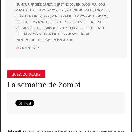
HUMOUR
,
FRIGIDE BARJOT
,
CHRISTINE BOUTIN
,
BLOG
,
FRANÇOIS
FORCADELL
,
OUBAPO
,
TANXXX
,
SINÉ
,
FÉMINISME
,
POLAC
,
ANARCHIE
,
CHARLES FOURIER
,
BOBO
,
PHALLOCRATE
,
TAMPOGRAPHE SARDON
,
RUE DU REPOS
,
NANTES
,
BRUXELLES
,
BAUDELAIRE
,
PARIS
,
SOUS-
VÊTEMENTS CHICS
,
RIMBAUD
,
ENFER
,
GOOGLE
,
CLAUDEL
,
FRED
,
PHILÉMON
,
MACABRE
,
MOEBIUS
,
JODOROWSKI
,
BUSTE
,
INTELLECTUEL
,
ÉLITISME
,
TECHNOLOGIE
0
COMMENTAIRE
2013.
26. MARS
La semaine de Zombi