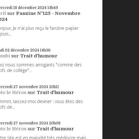
rcredi 18
décembre 2024
13h49
ril
sur
Fanzine N°125 - Novembre
024
njour, Je n'ai plus reçu le fanzine papier
puis...
ndi 02
décembre 2024
14h36
ombi
sur
Trait d'humour
nsi nous sommes arrogants "comme des
ofs de collège"...
rcredi 27
novembre 2024
20h11
to le Héros
sur
Trait d'humour
mm, laissez-moi deviner : vous êtes des
ofs de...
rcredi 27
novembre 2024
20h08
to le Héros
sur
Trait d'humour
tre site est en majorité très médiocre mais