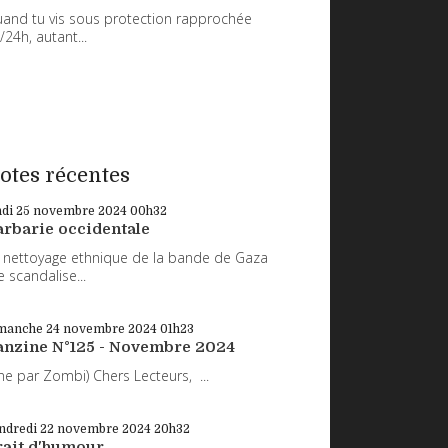
and tu vis sous protection rapprochée
/24h, autant...
otes récentes
ndi 25
novembre 2024
00h32
arbarie occidentale
 nettoyage ethnique de la bande de Gaza
 scandalise...
manche 24
novembre 2024
01h23
anzine N°125 - Novembre 2024
ne par Zombi) Chers Lecteurs, ...
ndredi 22
novembre 2024
20h32
rait d'humour