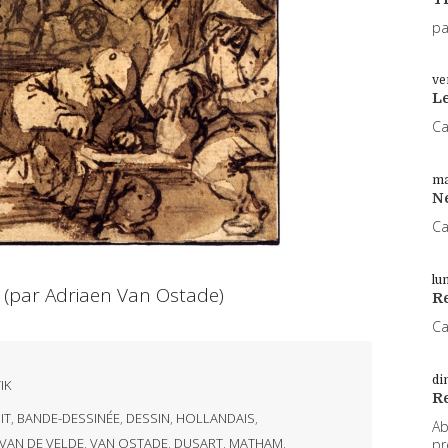
pa
ve
L
Ca
ma
N
Ca
lu
 (par Adriaen Van Ostade)
Re
Ca
di
IK
R
IT
,
BANDE-DESSINÉE
,
DESSIN
,
HOLLANDAIS
,
Ab
VAN DE VELDE
,
VAN OSTADE
,
DUSART
,
MATHAM
,
pr