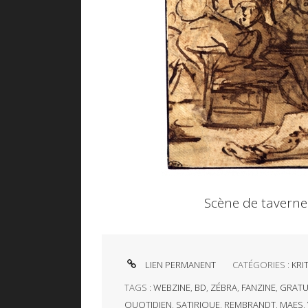
Scène de taverne
LIEN PERMANENT
CATÉGORIES :
KRIT
TAGS :
WEBZINE
,
BD
,
ZÉBRA
,
FANZINE
,
GRATU
QUOTIDIEN
,
SATIRIQUE
,
REMBRANDT
,
MAES
,