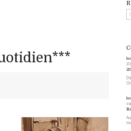
R
C
uotidien***
lu
Z
2
De
On
lu
ca
B
Au
me