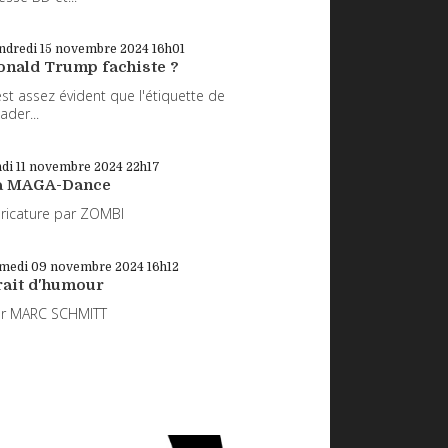
ndredi 15
novembre 2024
16h01
onald Trump fachiste ?
 est assez évident que l'étiquette de
eader...
di 11
novembre 2024
22h17
a MAGA-Dance
ricature par ZOMBI
medi 09
novembre 2024
16h12
rait d'humour
ar MARC SCHMITT