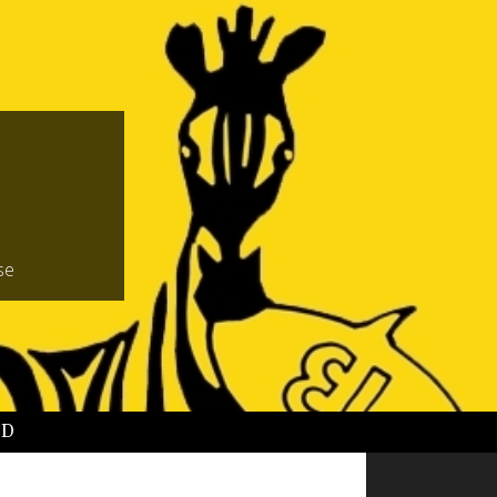
se
BD