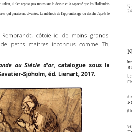
rt italien, il n'en repose pas moins sur le dessin et la capacité que les Hollandais
Qu
24
ures qui paraissent vivantes. La méthode de l'apprentissage du dessin d'après le
 Rembrandt, côtoie ici de moins grands,
de petits maîtres inconnus comme Th,
N
lu
ande au Siècle d'or
, catalogue sous la
B
Savatier-Sjöholm, éd. Lienart, 2017.
Le
me
di
F
(U
ve
T