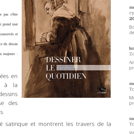
me
cy
e pas s'être
2
i prend tout
Bo
de
conservés et
ce du dessin
lu
Z
s toujours :
Ai
pr
sées en
e à la
me
To
dessins
Mm
ise des
pr
s.
me
 satirique et montrent les travers de la
To
Vo