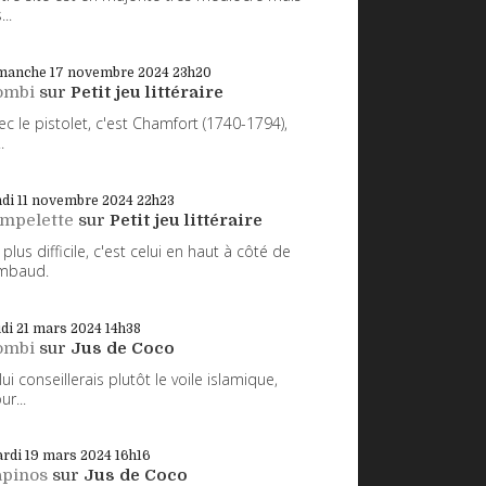
...
manche 17
novembre 2024
23h20
ombi
sur
Petit jeu littéraire
ec le pistolet, c'est Chamfort (1740-1794),
.
di 11
novembre 2024
22h23
impelette
sur
Petit jeu littéraire
 plus difficile, c'est celui en haut à côté de
mbaud.
udi 21
mars 2024
14h38
ombi
sur
Jus de Coco
 lui conseillerais plutôt le voile islamique,
ur...
rdi 19
mars 2024
16h16
apinos
sur
Jus de Coco