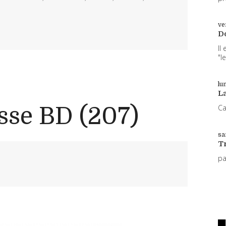
ve
D
Il
"l
lun
L
sse BD (207)
Ca
sa
T
p