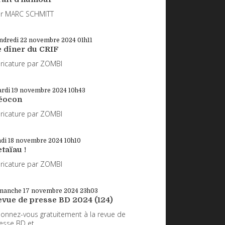
r MARC SCHMITT
ndredi 22
novembre 2024
01h11
e dîner du CRIF
ricature par ZOMBI
rdi 19
novembre 2024
10h43
éocon
ricature par ZOMBI
ndi 18
novembre 2024
10h10
taïau !
ricature par ZOMBI
manche 17
novembre 2024
23h03
evue de presse BD 2024 (124)
onnez-vous gratuitement à la revue de
esse BD et...