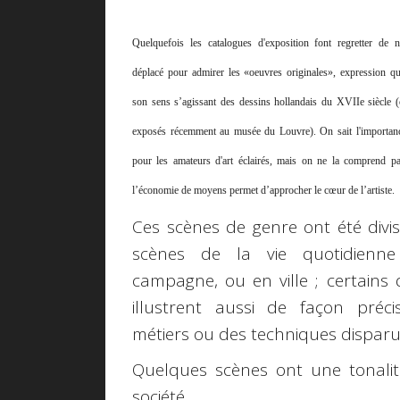
Quelquefois les catalogues d'exposition font regretter de n
déplacé pour admirer les «oeuvres originales», expression qu
son sens s’agissant des dessins hollandais du XVIIe siècle (
exposés récemment au musée du Louvre). On sait l'importan
pour les amateurs d'art éclairés, mais on ne la comprend pa
l’économie de moyens permet d’approcher le cœur de l’artiste.
Ces scènes de genre ont été divi
scènes de la vie quotidienn
campagne, ou en ville ; certains 
illustrent aussi de façon préc
métiers ou des techniques disparu
Quelques scènes ont une tonalité
société.