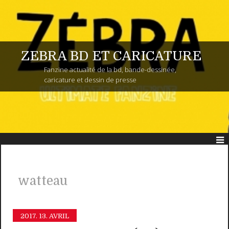
ZEBRA BD ET CARICATURE
Fanzine actualité de la bd, bande-dessinée,
caricature et dessin de presse
watteau
2017.
13. AVRIL