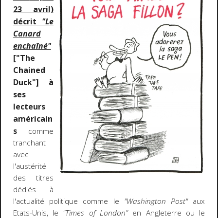
23 avril)
décrit
"Le
Canard
enchaîné"
["The
Chained
Duck"] à
ses
lecteurs
américain
s
comme
tranchant
avec
l'austérité
des titres
dédiés à
l'actualité politique comme le
"Washington Post"
aux
Etats-Unis, le
"Times of London"
en Angleterre ou le