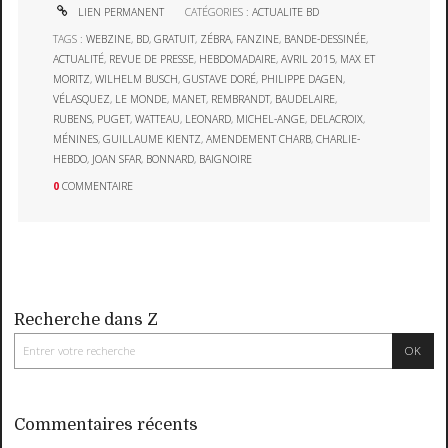
LIEN PERMANENT
CATÉGORIES :
ACTUALITE BD
TAGS :
WEBZINE
,
BD
,
GRATUIT
,
ZÉBRA
,
FANZINE
,
BANDE-DESSINÉE
,
ACTUALITÉ
,
REVUE DE PRESSE
,
HEBDOMADAIRE
,
AVRIL 2015
,
MAX ET
MORITZ
,
WILHELM BUSCH
,
GUSTAVE DORÉ
,
PHILIPPE DAGEN
,
VÉLASQUEZ
,
LE MONDE
,
MANET
,
REMBRANDT
,
BAUDELAIRE
,
RUBENS
,
PUGET
,
WATTEAU
,
LEONARD
,
MICHEL-ANGE
,
DELACROIX
,
MÉNINES
,
GUILLAUME KIENTZ
,
AMENDEMENT CHARB
,
CHARLIE-
HEBDO
,
JOAN SFAR
,
BONNARD
,
BAIGNOIRE
0
COMMENTAIRE
Recherche dans Z
Commentaires récents