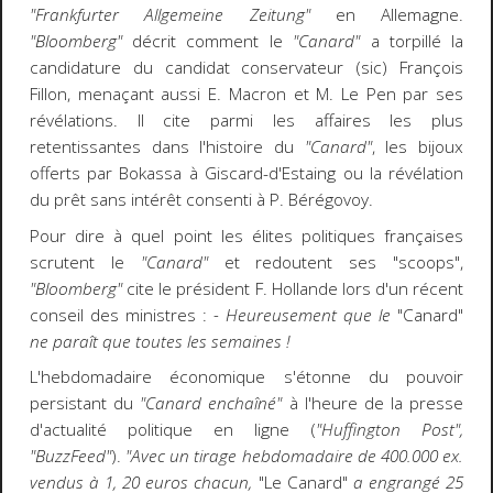
"Frankfurter Allgemeine Zeitung"
en Allemagne.
"Bloomberg"
décrit comment le
"Canard"
a torpillé la
candidature du candidat conservateur (sic) François
Fillon, menaçant aussi E. Macron et M. Le Pen par ses
révélations. Il cite parmi les affaires les plus
retentissantes dans l'histoire du
"Canard"
, les bijoux
offerts par Bokassa à Giscard-d'Estaing ou la révélation
du prêt sans intérêt consenti à P. Bérégovoy.
Pour dire à quel point les élites politiques françaises
scrutent le
"Canard"
et redoutent ses "scoops",
"Bloomberg"
cite le président F. Hollande lors d'un récent
conseil des ministres :
- Heureusement que le
"Canard"
ne paraît que toutes les semaines !
L'hebdomadaire économique s'étonne du pouvoir
persistant du
"Canard enchaîné"
à l'heure de la presse
d'actualité politique en ligne (
"Huffington Post",
"BuzzFeed"
).
"Avec un tirage hebdomadaire de 400.000 ex.
vendus à 1, 20 euros chacun,
"Le Canard"
a engrangé 25