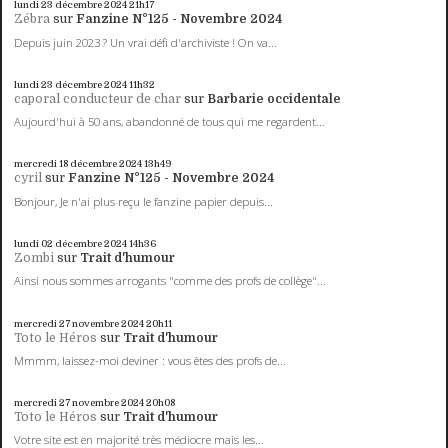
lundi 23
décembre 2024
21h17
Zébra
sur
Fanzine N°125 - Novembre 2024
Depuis juin 2023 ? Un vrai défi d'archiviste ! On va...
lundi 23
décembre 2024
11h32
caporal conducteur de char
sur
Barbarie occidentale
Aujourd'hui à 50 ans, abandonné de tous qui me regardent...
mercredi 18
décembre 2024
13h49
cyril
sur
Fanzine N°125 - Novembre 2024
Bonjour, Je n'ai plus reçu le fanzine papier depuis...
lundi 02
décembre 2024
14h36
Zombi
sur
Trait d'humour
Ainsi nous sommes arrogants "comme des profs de collège"...
mercredi 27
novembre 2024
20h11
Toto le Héros
sur
Trait d'humour
Mmmm, laissez-moi deviner : vous êtes des profs de...
mercredi 27
novembre 2024
20h08
Toto le Héros
sur
Trait d'humour
Votre site est en majorité très médiocre mais les...