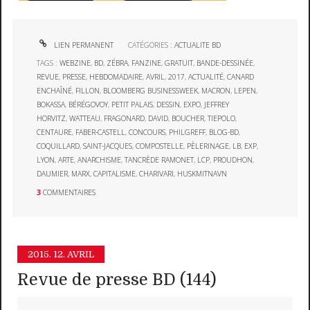
LIEN PERMANENT
CATÉGORIES :
ACTUALITE BD
TAGS :
WEBZINE
,
BD
,
ZÉBRA
,
FANZINE
,
GRATUIT
,
BANDE-DESSINÉE
,
REVUE
,
PRESSE
,
HEBDOMADAIRE
,
AVRIL
,
2017
,
ACTUALITÉ
,
CANARD
ENCHAÎNÉ
,
FILLON
,
BLOOMBERG BUSINESSWEEK
,
MACRON
,
LEPEN
,
BOKASSA
,
BÉRÉGOVOY
,
PETIT PALAIS
,
DESSIN
,
EXPO
,
JEFFREY
HORVITZ
,
WATTEAU
,
FRAGONARD
,
DAVID
,
BOUCHER
,
TIEPOLO
,
CENTAURE
,
FABER-CASTELL
,
CONCOURS
,
PHILGREFF
,
BLOG-BD
,
COQUILLARD
,
SAINT-JACQUES
,
COMPOSTELLE
,
PÈLERINAGE
,
LB
,
EXP
,
LYON
,
ARTE
,
ANARCHISME
,
TANCRÈDE RAMONET
,
LCP
,
PROUDHON
,
DAUMIER
,
MARX
,
CAPITALISME
,
CHARIVARI
,
HUSKMITNAVN
3
COMMENTAIRES
2015.
12. AVRIL
Revue de presse BD (144)