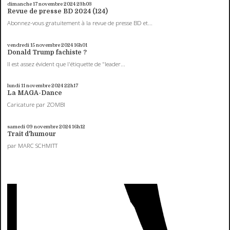
dimanche 17
novembre 2024
23h03
Revue de presse BD 2024 (124)
Abonnez-vous gratuitement à la revue de presse BD et...
vendredi 15
novembre 2024
16h01
Donald Trump fachiste ?
Il est assez évident que l'étiquette de "leader...
lundi 11
novembre 2024
22h17
La MAGA-Dance
Caricature par ZOMBI
samedi 09
novembre 2024
16h12
Trait d'humour
par MARC SCHMITT