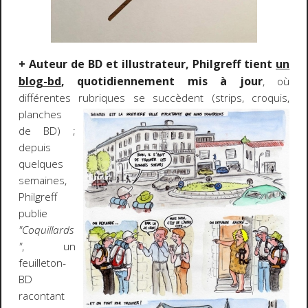
+ Auteur de BD et illustrateur, Philgreff tient
un
blog-bd
, quotidiennement mis à jour
, où
différentes rubriques
se succèdent (strips, croquis,
planches
de BD) ;
depuis
quelques
semaines,
Philgreff
publie
"Coquillards
"
, un
feuilleton-
BD
racontant