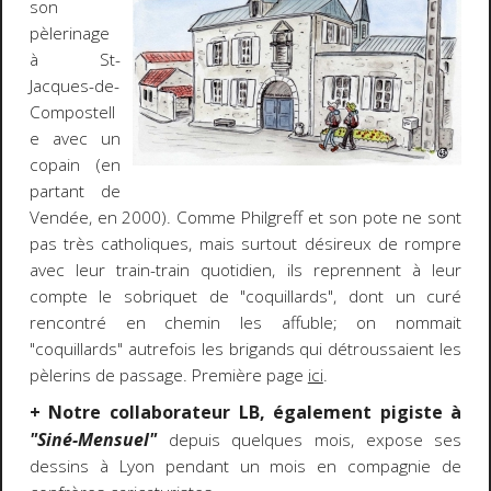
son
pèlerinage
à St-
Jacques-de-
Compostell
e avec un
copain (en
partant de
Vendée, en 2000). Comme Philgreff et son pote ne sont
pas très catholiques, mais surtout désireux de rompre
avec leur train-train quotidien, ils reprennent à leur
compte le sobriquet de "coquillards", dont un curé
rencontré en chemin les affuble; on nommait
"coquillards" autrefois les brigands qui détroussaient les
pèlerins de passage. Première page
ici
.
+ Notre collaborateur LB, également pigiste à
"Siné-Mensuel"
depuis quelques mois, expose ses
dessins à Lyon pendant un mois en compagnie de