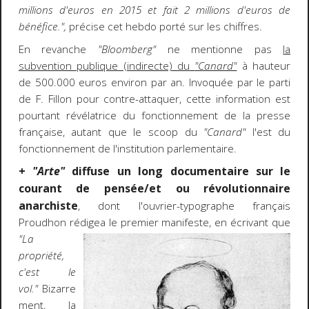
millions d'euros en 2015 et fait 2 millions d'euros de
bénéfice.",
précise cet hebdo porté sur les chiffres.
En revanche
"Bloomberg"
ne mentionne pas
la
subvention publique (indirecte) du
"Canard"
à hauteur
de 500.000 euros environ par an. Invoquée par le parti
de F. Fillon pour contre-attaquer, cette information est
pourtant révélatrice du fonctionnement de la presse
française, autant que le scoop du
"Canard"
l'est du
fonctionnement de l'institution parlementaire.
+
"Arte"
diffuse un long documentaire sur le
courant de pensée/et ou révolutionnaire
anarchiste
, dont l'ouvrier-typographe français
Proudhon rédigea le premier manifeste, en
écrivant que
"La
propriété,
c'est le
vol."
Bizarre
ment, la