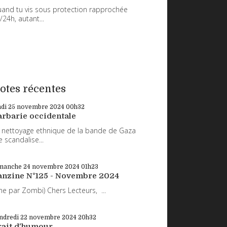
and tu vis sous protection rapprochée
/24h, autant...
otes récentes
ndi 25
novembre 2024
00h32
arbarie occidentale
 nettoyage ethnique de la bande de Gaza
 scandalise...
manche 24
novembre 2024
01h23
anzine N°125 - Novembre 2024
ne par Zombi) Chers Lecteurs, ...
ndredi 22
novembre 2024
20h32
rait d'humour