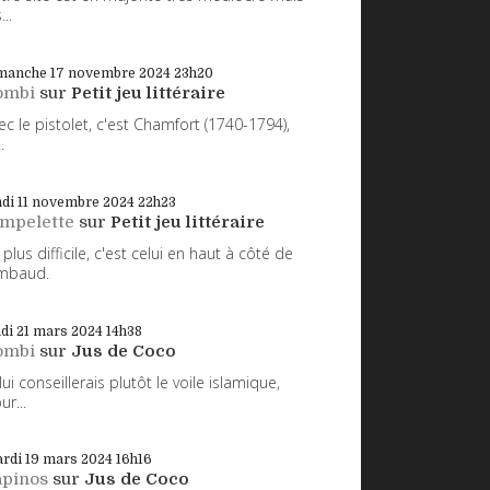
...
manche 17
novembre 2024
23h20
ombi
sur
Petit jeu littéraire
ec le pistolet, c'est Chamfort (1740-1794),
.
di 11
novembre 2024
22h23
impelette
sur
Petit jeu littéraire
 plus difficile, c'est celui en haut à côté de
mbaud.
udi 21
mars 2024
14h38
ombi
sur
Jus de Coco
 lui conseillerais plutôt le voile islamique,
ur...
rdi 19
mars 2024
16h16
apinos
sur
Jus de Coco