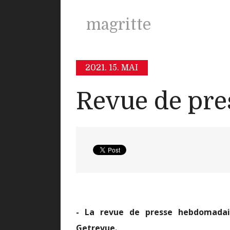
magritte
2021.
15. MAI
Revue de pre
- La revue de presse hebdomadair
Getrevue
.