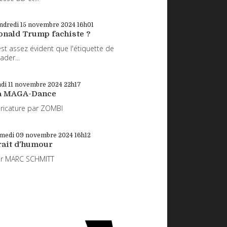
ndredi 15
novembre 2024
16h01
onald Trump fachiste ?
 est assez évident que l'étiquette de
eader...
di 11
novembre 2024
22h17
a MAGA-Dance
ricature par ZOMBI
medi 09
novembre 2024
16h12
rait d'humour
ar MARC SCHMITT