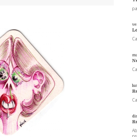
pa
ve
L
Ca
ma
N
Ca
lu
Re
Ca
di
R
Ab
pr