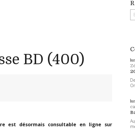
R
C
sse BD (400)
lu
Z
2
De
On
lu
ca
B
Au
e est désormais consultable en ligne sur
me