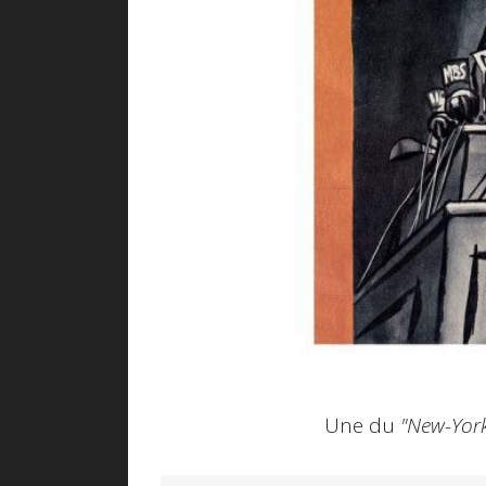
Une du
"New-York