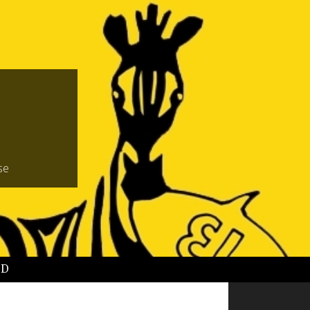
se
BD