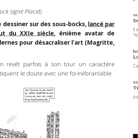
ock signé Placid)
ve
D
e dessiner sur des sous-bocks,
lancé par
Il
t du XXIe siècle
, énième avatar de
"l
dernes pour désacraliser l'art (Magritte,
lun
L
on revêt parfois à son tour un caractère
Ca
iquent le doute avec une foi inébranlable.
sa
T
p