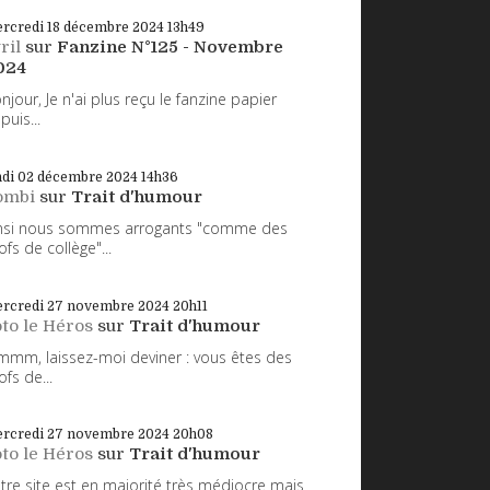
rcredi 18
décembre 2024
13h49
ril
sur
Fanzine N°125 - Novembre
024
njour, Je n'ai plus reçu le fanzine papier
puis...
ndi 02
décembre 2024
14h36
ombi
sur
Trait d'humour
nsi nous sommes arrogants "comme des
ofs de collège"...
rcredi 27
novembre 2024
20h11
to le Héros
sur
Trait d'humour
mm, laissez-moi deviner : vous êtes des
ofs de...
rcredi 27
novembre 2024
20h08
to le Héros
sur
Trait d'humour
tre site est en majorité très médiocre mais