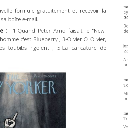
me
elle formule gratuitement et recevoir la
cy
2
sa boîte e-mail.
Bo
e :
1-Quand Peter Arno faisait le "New-
de
omme c'est Blueberry ; 3-Olivier O. Olivier,
s toubibs rigolent ; 5-La caricature de
lu
Z
Ai
pr
me
To
Mm
pr
me
To
Vo