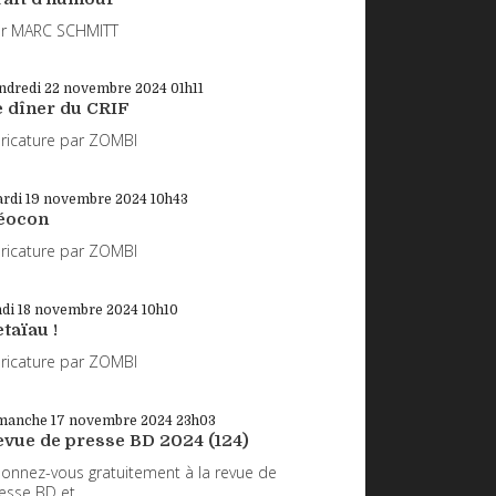
r MARC SCHMITT
ndredi 22
novembre 2024
01h11
e dîner du CRIF
ricature par ZOMBI
rdi 19
novembre 2024
10h43
éocon
ricature par ZOMBI
ndi 18
novembre 2024
10h10
taïau !
ricature par ZOMBI
manche 17
novembre 2024
23h03
evue de presse BD 2024 (124)
onnez-vous gratuitement à la revue de
esse BD et...