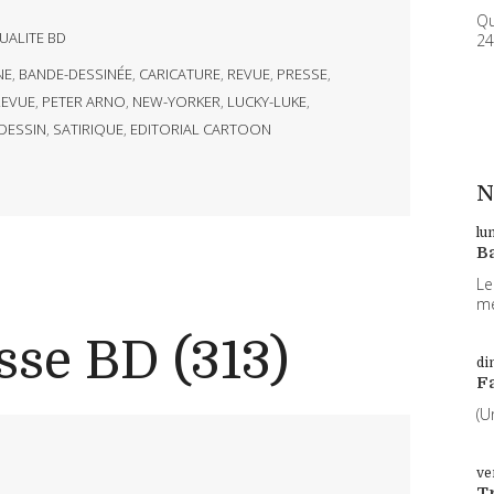
Qu
UALITE BD
24
NE
,
BANDE-DESSINÉE
,
CARICATURE
,
REVUE
,
PRESSE
,
EVUE
,
PETER ARNO
,
NEW-YORKER
,
LUCKY-LUKE
,
DESSIN
,
SATIRIQUE
,
EDITORIAL CARTOON
N
lu
B
Le
me
sse BD (313)
di
F
(U
ve
T