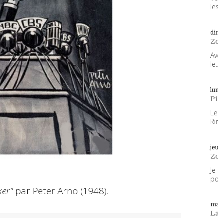
les
di
Z
Av
le..
lun
P
Le
Ri
je
Z
Je
po
er"
par Peter Arno (1948).
ma
L