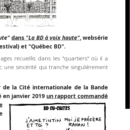
ute"
dans
"La BD à voix haute"
, websérie
estival) et "Québec BD".
ges recueillis dans les "quartiers" où il a
ec une sincérité qui tranche singulièrement
r de la Cité internationale de la Bande
é en
janvier 2019
un rapport commandé
e
e