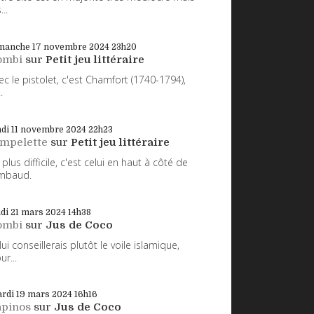
...
manche 17
novembre 2024
23h20
ombi
sur
Petit jeu littéraire
ec le pistolet, c'est Chamfort (1740-1794),
.
di 11
novembre 2024
22h23
impelette
sur
Petit jeu littéraire
 plus difficile, c'est celui en haut à côté de
mbaud.
udi 21
mars 2024
14h38
ombi
sur
Jus de Coco
 lui conseillerais plutôt le voile islamique,
ur...
rdi 19
mars 2024
16h16
apinos
sur
Jus de Coco