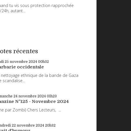
and tu vis sous protection rapprochée
/24h, autant...
otes récentes
ndi 25
novembre 2024
00h32
arbarie occidentale
 nettoyage ethnique de la bande de Gaza
 scandalise...
manche 24
novembre 2024
01h23
anzine N°125 - Novembre 2024
ne par Zombi) Chers Lecteurs, ...
ndredi 22
novembre 2024
20h32
rait d'humour