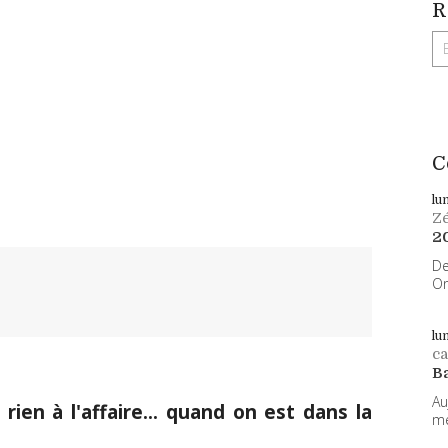
R
C
lu
Z
2
De
On
lu
ca
B
Au
rien à l'affaire... quand on est dans la
me
.