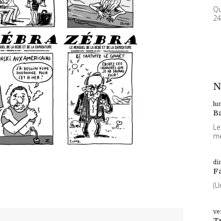
Qu
24
N
lu
B
Le
me
di
F
(U
ve
T