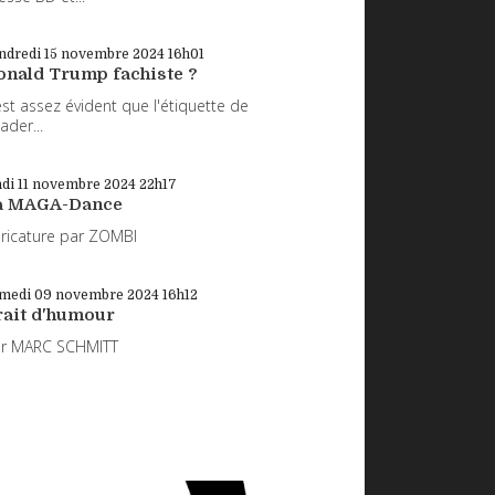
ndredi 15
novembre 2024
16h01
onald Trump fachiste ?
 est assez évident que l'étiquette de
eader...
di 11
novembre 2024
22h17
a MAGA-Dance
ricature par ZOMBI
medi 09
novembre 2024
16h12
rait d'humour
ar MARC SCHMITT