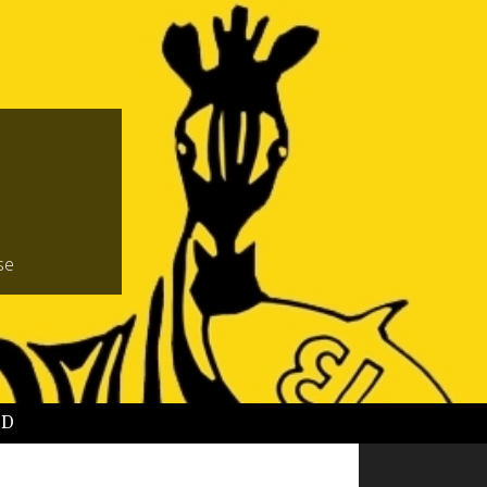
se
BD