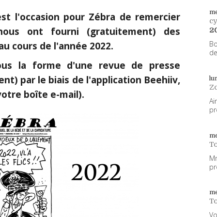
me
t l'occasion pour Zébra de remercier
cy
 nous ont fourni (gratuitement) des
2
Bo
 au cours de l'année 2022.
de
sous la forme d'une revue de presse
t) par le biais de l'application Beehiiv,
lu
Z
otre boîte e-mail).
Ai
pr
me
To
Mm
pr
me
To
Vo