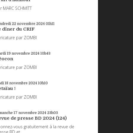
r MARC SCHMITT
ndredi 22
novembre 2024
01h11
e dîner du CRIF
ricature par ZOMBI
rdi 19
novembre 2024
10h43
éocon
ricature par ZOMBI
ndi 18
novembre 2024
10h10
taïau !
ricature par ZOMBI
manche 17
novembre 2024
23h03
evue de presse BD 2024 (124)
onnez-vous gratuitement à la revue de
esse BD et...