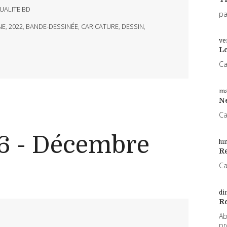
UALITE BD
pa
NE
,
2022
,
BANDE-DESSINÉE
,
CARICATURE
,
DESSIN
,
ve
L
Ca
ma
N
Ca
6 - Décembre
lu
Re
Ca
di
R
Ab
pr