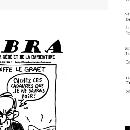
ve
D
Il
"l
lun
L
Ca
sa
T
p