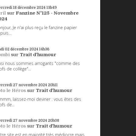
rcredi 18
décembre 2024
13h49
ril
sur
Fanzine N°125 - Novembre
024
njour, Je n'ai plus reçu le fanzine papier
puis...
ndi 02
décembre 2024
14h36
ombi
sur
Trait d'humour
nsi nous sommes arrogants "comme des
ofs de collège"...
rcredi 27
novembre 2024
20h11
to le Héros
sur
Trait d'humour
mm, laissez-moi deviner : vous êtes des
ofs de...
rcredi 27
novembre 2024
20h08
to le Héros
sur
Trait d'humour
tre site est en majorité très médiocre mais