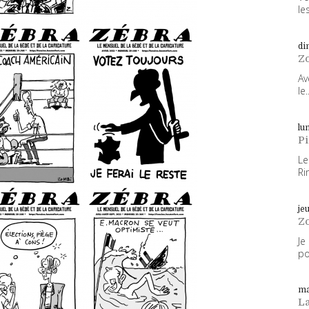
les
di
Z
Av
le..
lun
P
Le
Ri
je
Z
Je
po
ma
L