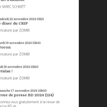
r MARC SCHMITT
ndredi 22
novembre 2024
01h11
e dîner du CRIF
ricature par ZOMBI
rdi 19
novembre 2024
10h43
éocon
ricature par ZOMBI
ndi 18
novembre 2024
10h10
taïau !
ricature par ZOMBI
manche 17
novembre 2024
23h03
evue de presse BD 2024 (124)
onnez-vous gratuitement à la revue de
esse BD et...