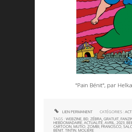
"Pain Bénit", par Hel
LIEN PERMANENT
CATÉGORIES :
ACT
TAGS :
WEBZINE
,
BD
,
ZÉBRA
,
GRATUIT
,
FANZI
HEBDOMADAIRE
,
ACTUALITÉ
,
AVRIL
,
2023
,
BEE
CARTOON
,
MUTIO
,
ZOMBI
,
FRANCISCO
,
SAL
BÉNIT
,
TINTIN
,
MOLIÈRE