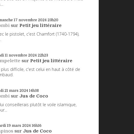
...
manche 17
novembre 2024
23h20
ombi
sur
Petit jeu littéraire
ec le pistolet, c'est Chamfort (1740-1794),
.
di 11
novembre 2024
22h23
impelette
sur
Petit jeu littéraire
 plus difficile, c'est celui en haut à côté de
mbaud.
udi 21
mars 2024
14h38
ombi
sur
Jus de Coco
 lui conseillerais plutôt le voile islamique,
ur...
rdi 19
mars 2024
16h16
apinos
sur
Jus de Coco