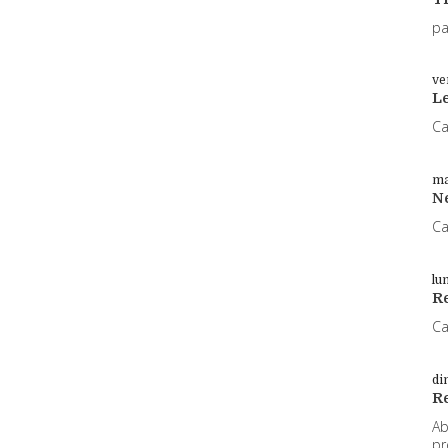
pa
ve
L
Ca
ma
N
Ca
lu
Re
Ca
di
R
Ab
pr