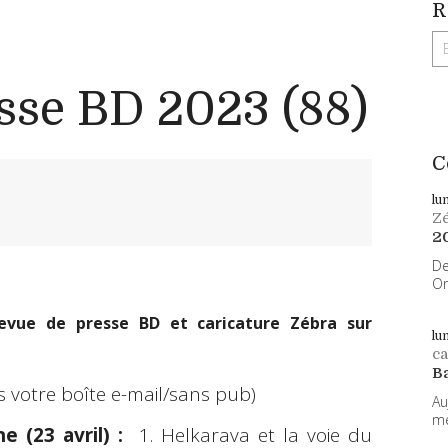
R
sse BD 2023 (88)
C
lu
Z
2
De
On
evue de presse BD et caricature Zébra sur
lu
ca
B
s votre boîte e-mail/sans pub)
Au
me
 (23 avril) :
1. Helkarava et la voie du