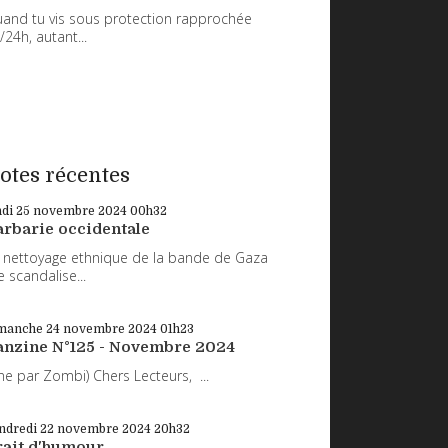
and tu vis sous protection rapprochée
/24h, autant...
otes récentes
ndi 25
novembre 2024
00h32
arbarie occidentale
 nettoyage ethnique de la bande de Gaza
 scandalise...
manche 24
novembre 2024
01h23
anzine N°125 - Novembre 2024
ne par Zombi) Chers Lecteurs, ...
ndredi 22
novembre 2024
20h32
rait d'humour