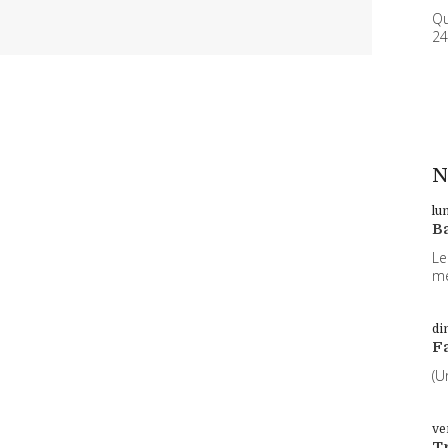
Qu
24
N
lu
B
Le
me
di
F
(U
ve
T