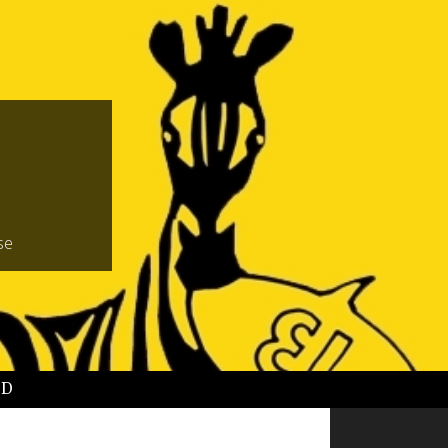
se
BD