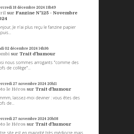
rcredi 18
décembre 2024
13h49
ril
sur
Fanzine N°125 - Novembre
024
njour, Je n'ai plus reçu le fanzine papier
puis...
ndi 02
décembre 2024
14h36
ombi
sur
Trait d'humour
nsi nous sommes arrogants "comme des
ofs de collège"...
rcredi 27
novembre 2024
20h11
to le Héros
sur
Trait d'humour
mm, laissez-moi deviner : vous êtes des
ofs de...
rcredi 27
novembre 2024
20h08
to le Héros
sur
Trait d'humour
tre site est en majorité très médiocre mais