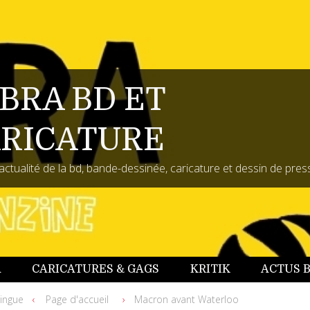
BRA BD ET
RICATURE
actualité de la bd, bande-dessinée, caricature et dessin de pres
A
CARICATURES & GAGS
KRITIK
ACTUS 
ingue
Page d'accueil
Macron avant Waterloo