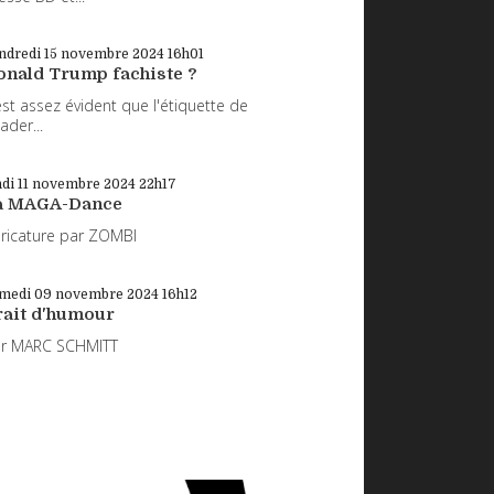
ndredi 15
novembre 2024
16h01
onald Trump fachiste ?
 est assez évident que l'étiquette de
eader...
di 11
novembre 2024
22h17
a MAGA-Dance
ricature par ZOMBI
medi 09
novembre 2024
16h12
rait d'humour
ar MARC SCHMITT