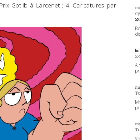
Prix Gotlib à Larcenet ; 4. Caricatures par
me
cy
2
Bo
de
lu
Z
Ai
pr
me
To
Mm
pr
me
To
Vo