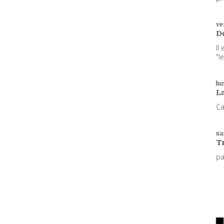
ve
D
Il
"l
lun
L
Ca
sa
T
p