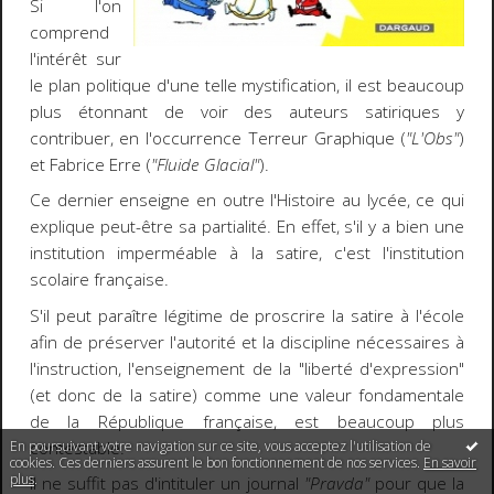
Si l'on
comprend
l'intérêt sur
le plan politique d'une telle mystification, il est beaucoup
plus étonnant de voir des auteurs satiriques y
contribuer, en l'occurrence Terreur Graphique (
"L'Obs"
)
et Fabrice Erre (
"Fluide Glacial"
).
Ce dernier enseigne en outre l'Histoire au lycée, ce qui
explique peut-être sa partialité. En effet, s'il y a bien une
institution imperméable à la satire, c'est l'institution
scolaire française.
S'il peut paraître légitime de proscrire la satire à l'école
afin de préserver l'autorité et la discipline nécessaires à
l'instruction, l'enseignement de la "liberté d'expression"
(et donc de la satire) comme une valeur fondamentale
de la République française, est beaucoup plus
En poursuivant votre navigation sur ce site, vous acceptez l'utilisation de
contestable.
cookies. Ces derniers assurent le bon fonctionnement de nos services.
En savoir
plus
.
Il ne suffit pas d'intituler un journal
"Pravda"
pour que la