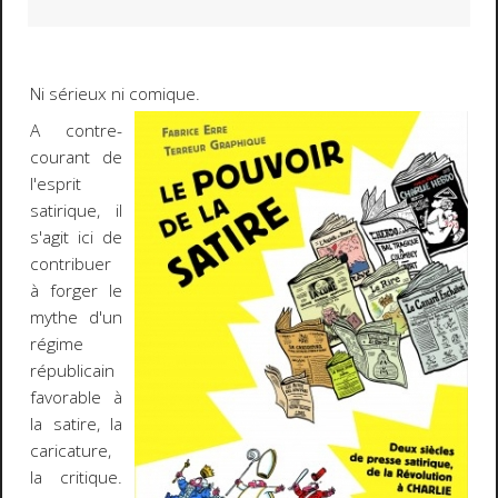
Ni sérieux ni comique.
A contre-
courant de
l'esprit
satirique, il
s'agit ici de
contribuer
à forger le
mythe d'un
régime
républicain
favorable à
la satire, la
caricature,
la critique.