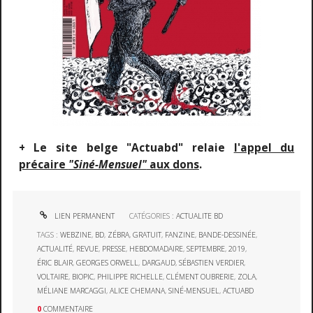
+ Le site belge "Actuabd" relaie
l'appel du
précaire
"Siné-Mensuel"
aux dons
.
LIEN PERMANENT
CATÉGORIES :
ACTUALITE BD
TAGS :
WEBZINE
,
BD
,
ZÉBRA
,
GRATUIT
,
FANZINE
,
BANDE-DESSINÉE
,
ACTUALITÉ
,
REVUE
,
PRESSE
,
HEBDOMADAIRE
,
SEPTEMBRE
,
2019
,
ÉRIC BLAIR
,
GEORGES ORWELL
,
DARGAUD
,
SÉBASTIEN VERDIER
,
VOLTAIRE
,
BIOPIC
,
PHILIPPE RICHELLE
,
CLÉMENT OUBRERIE
,
ZOLA
,
MÉLIANE MARCAGGI
,
ALICE CHEMANA
,
SINÉ-MENSUEL
,
ACTUABD
0
COMMENTAIRE