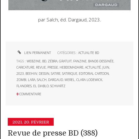
par Salch, éd. Dargaud, 2023.
LIEN PERMANENT
CATÉGORIES :
ACTUALITE BD
TAGS :
WEBZINE
,
BD
,
ZÉBRA
,
GRATUIT
,
FANZINE
,
BANDE-DESSINÉE
,
CARICATURE
,
REVUE
,
PRESSE
,
HEBDOMADAIRE
,
ACTUALITÉ
,
JUIN
,
2023
,
BEEHIIV
,
DESSIN
,
SATIRE
,
SATIRIQUE
,
EDITORIAL CARTOON
,
ZOMBI
,
LARA
,
SALCH
,
DARGAUD
,
MEREL
,
CLARA LODEWICK
,
FLANDRES
,
EL DIABLO
,
SCHVARTZ
0
COMMENTAIRE
2021.
20. FÉVRIER
Revue de presse BD (388)