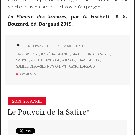
semble plus en proie au chaos qu'au progrès.
La Planète des Sciences
, par A. Fischetti & G.
Bouzard, éd. Dargaud 2019.
LIEN PERMANENT
CATÉGORIES :
KRITIK
TAGS :
WEBZINE
,
BD
,
ZÉBRA
,
FANZINE
,
GRATUIT
,
BANDE-DESSINÉE
,
CRITIQUE
,
FISCHETTI
,
BOUZARD
,
SCIENCES
,
CHARLIE-HEBDO
,
GALILÉE
,
DESCARTES
,
NEWTON
,
PYTHAGORE
,
DARGAUD
0
COMMENTAIRE
2018.
25. AVRIL
Le Pouvoir de la Satire*