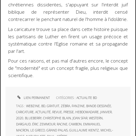
chrétiennes dissidentes, s'appuyant sur l'interdit juif
biblique de représenter Dieu, interdit censé
contrecarrer le penchant naturel de l'homme à l'idolâtrie.
La caricature trouve sa place dans cette histoire puisque
les partisans de Luther en firent un usage précoce et
systématique contre l'Eglise romaine et sa propagande
par l'art.
Pour ces raisons, et pas mal d'autres encore, le concept
de "modernité" est un concept fragile, plus religieux que
scientifique.
LIEN PERMANENT
CATÉGORIES :
ACTUALITE BD
TAGS :
WEBZINE
,
BD
,
GRATUIT
,
ZÉBRA
,
FANZINE
,
BANDE-DESSINÉE
,
CARICATURE
,
ACTUALITÉ
,
REVUE
,
PRESSE
,
HEBDOMADAIRE
,
JANVIER
,
2020
,
BLUEBERRY
,
CHRISTOPHE BLAIN
,
JOAN SFAR
,
WESTERN
,
DARGAUD
,
ÉRIC ZEMMOUR
,
RACINE
,
CAMBON
,
EMMANUEL
MACRON
,
LE GRECO
,
GRAND PALAIS
,
GUILLAUME KIENTZ
,
MICHEL-