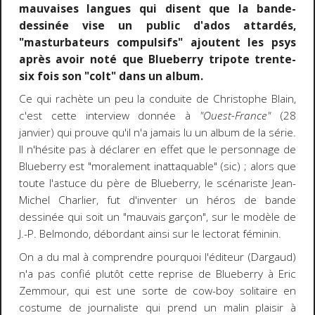
mauvaises langues qui disent que la bande-
dessinée vise un public d'ados attardés,
"masturbateurs compulsifs" ajoutent les psys
après avoir noté que Blueberry tripote trente-
six fois son "colt" dans un album.
Ce qui rachète un peu la conduite de Christophe Blain,
c'est cette interview donnée à
"Ouest-France"
(28
janvier) qui prouve qu'il n'a jamais lu un album de la série.
Il n'hésite pas à déclarer en effet que le personnage de
Blueberry est "moralement inattaquable" (sic) ; alors que
toute l'astuce du père de Blueberry, le scénariste Jean-
Michel Charlier, fut d'inventer un héros de bande
dessinée qui soit un "mauvais garçon", sur le modèle de
J.-P. Belmondo, débordant ainsi sur le lectorat féminin.
On a du mal à comprendre pourquoi l'éditeur (Dargaud)
n'a pas confié plutôt cette reprise de Blueberry à Eric
Zemmour, qui est une sorte de cow-boy solitaire en
costume de journaliste qui prend un malin plaisir à