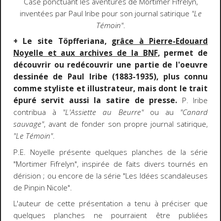
Case ponctuant les aventures de Mortimer Fifrelyn,
inventées par Paul Iribe pour son journal satirique
"Le
Témoin"
.
+ Le site Töpfferiana,
grâce à Pierre-Edouard
Noyelle et aux archives de la BNF
, permet de
découvrir ou redécouvrir une partie de l'oeuvre
dessinée de Paul Iribe (1883-1935), plus connu
comme styliste et illustrateur, mais dont le trait
épuré servit aussi la satire de presse.
P. Iribe
contribua à
"L'Assiette au Beurre"
ou au
"Canard
sauvage"
, avant de fonder son propre journal satirique,
"Le Témoin"
.
P.E. Noyelle présente quelques planches de la série
"Mortimer Fifrelyn", inspirée de faits divers tournés en
dérision ; ou encore de la série "Les Idées scandaleuses
de Pinpin Nicole".
L'auteur de cette présentation a tenu à préciser que
quelques planches ne pourraient être publiées