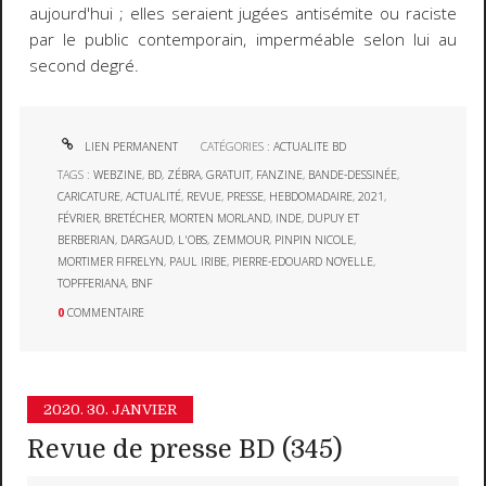
aujourd'hui ; elles seraient jugées antisémite ou raciste
par le public contemporain, imperméable selon lui au
second degré.
LIEN PERMANENT
CATÉGORIES :
ACTUALITE BD
TAGS :
WEBZINE
,
BD
,
ZÉBRA
,
GRATUIT
,
FANZINE
,
BANDE-DESSINÉE
,
CARICATURE
,
ACTUALITÉ
,
REVUE
,
PRESSE
,
HEBDOMADAIRE
,
2021
,
FÉVRIER
,
BRETÉCHER
,
MORTEN MORLAND
,
INDE
,
DUPUY ET
BERBERIAN
,
DARGAUD
,
L'OBS
,
ZEMMOUR
,
PINPIN NICOLE
,
MORTIMER FIFRELYN
,
PAUL IRIBE
,
PIERRE-EDOUARD NOYELLE
,
TOPFFERIANA
,
BNF
0
COMMENTAIRE
2020.
30. JANVIER
Revue de presse BD (345)