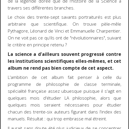
de la légende dorée que de l'histoire de la Science à
travers ses différentes branches.
Le choix des trente-sept savants portraiturés est plus
arbitraire que scientifique. On trouve pèle-mêle
Pythagore, Léonard de Vinci et Emmanuelle Charpentier.
On ne voit pas ce qu'ils ont de "révolutionnaires", suivant
le critère en principe retenu ?
La science a d'ailleurs souvent progressé contre
les institutions scientifiques elles-mêmes, et cet
album ne rend pas bien compte de cet aspect.
L'ambition de cet album fait penser à celle du
programme de philosophie de classe terminale,
spécialité française assez ubuesque puisque il s'agit en
quelques mois d'étudier LA philosophie, alors que
quelques mois seraient nécessaires pour étudier
chacun des trente-six auteurs figurant dans l'index des
manuels. Résultat : qui trop embrasse mal étreint.
Il aurait sans doute été plus judicieux de se concentrer