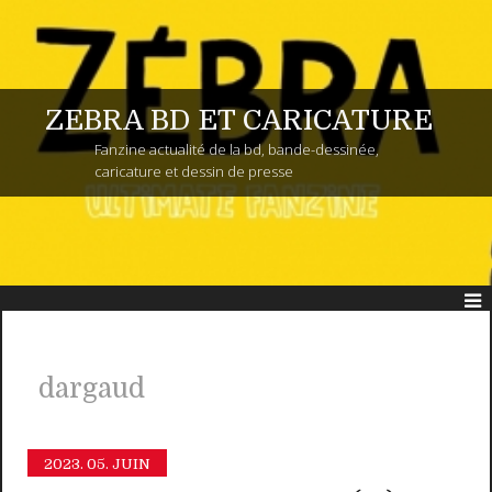
ZEBRA BD ET CARICATURE
Fanzine actualité de la bd, bande-dessinée,
caricature et dessin de presse
dargaud
2023.
05. JUIN