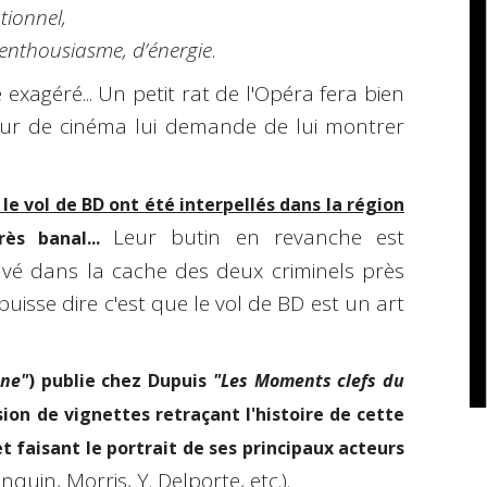
ionnel,
d’enthousiasme, d’énergie
.
exagéré... Un petit rat de l'Opéra fera bien
eur de cinéma lui demande de lui montrer
le vol de BD ont été interpellés dans la région
Leur butin en revanche est
rès banal...
uvé dans la cache des deux criminels près
uisse dire c'est que le vol de BD est un art
ine"
) publie chez Dupuis
"Les Moments clefs du
sion de vignettes retraçant l'histoire de cette
 faisant le portrait de ses principaux acteurs
quin, Morris, Y. Delporte, etc.).