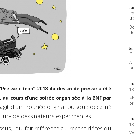
me
cy
2
Bo
de
lu
Z
Ai
pr
me
"Presse-citron" 2018 du dessin de presse a été
To
o,
au cours d'une soirée organisée à la BNF par
Mm
pr
s'agit d'un trophée original puisque décerné
jury de dessinateurs expérimentés.
me
To
sus), qui fait référence au récent décès du
Vo