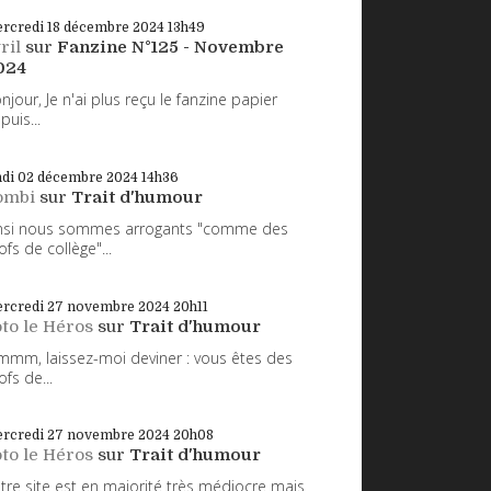
rcredi 18
décembre 2024
13h49
ril
sur
Fanzine N°125 - Novembre
024
njour, Je n'ai plus reçu le fanzine papier
puis...
ndi 02
décembre 2024
14h36
ombi
sur
Trait d'humour
nsi nous sommes arrogants "comme des
ofs de collège"...
rcredi 27
novembre 2024
20h11
to le Héros
sur
Trait d'humour
mm, laissez-moi deviner : vous êtes des
ofs de...
rcredi 27
novembre 2024
20h08
to le Héros
sur
Trait d'humour
tre site est en majorité très médiocre mais