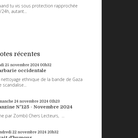
and tu vis sous protection rapprochée
/24h, autant...
otes récentes
ndi 25
novembre 2024
00h32
arbarie occidentale
 nettoyage ethnique de la bande de Gaza
 scandalise...
manche 24
novembre 2024
01h23
anzine N°125 - Novembre 2024
ne par Zombi) Chers Lecteurs, ...
ndredi 22
novembre 2024
20h32
rait d'humour