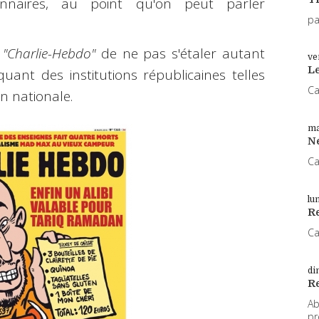
nnaires, au point qu'on peut parler
pa
à
"Charlie-Hebdo"
de ne pas s'étaler autant
ve
L
uant des institutions républicaines telles
Ca
on nationale.
ma
N
Ca
lu
Re
Ca
di
R
Ab
pr