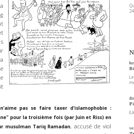
 a
Qu
24
Le
nt
t
ns
ir
N
la
lu
te
B
te
Le
me
t
di
F
'aime pas se faire taxer d'islamophobie :
(U
" pour la troisième fois (par Juin et Riss) en
, accusé de viol
eur musulman Tariq Ramadan
ve
T