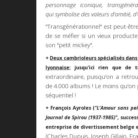
personnage iconique, transgénérat
qui symbolise des valeurs d’amitié, 
"Transgénérationnel" est peut-être 
de se méfier si un vieux product
son "petit mickey".
+
Deux cambrioleurs spécialisés dans 
lyonnaise;
jusqu'ici rien que de t
extraordinaire, puisqu'on a retro
de 4.000 albums ! Le moins qu'on p
séquentiel !
+ François Ayroles (
"L'Amour sans pe
Journal de Spirou (1937-1985)"
, succes
entreprise de divertissement belge et
(Charles Dupuis, Joseph Gillain, Fran