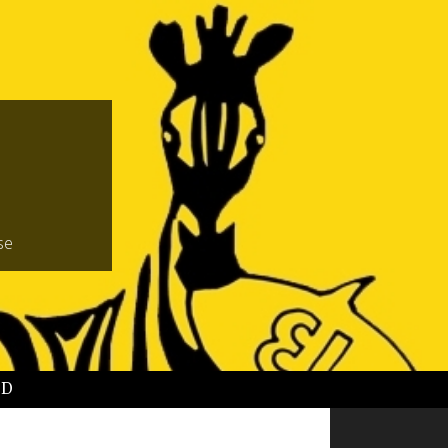
se
BD