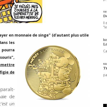
ve
D
Il
"l
payer en monnaie de singe" (d'autant plus
utile
lun
dans les
L
 pourra
Ca
ouris",
sa
'émettre
T
figie de
p
 paraît-
naie de
’est un