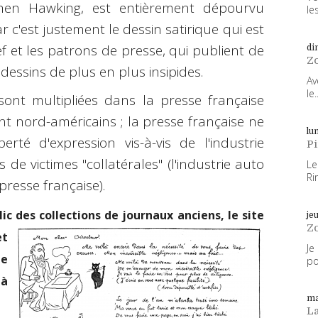
phen Hawking, est entièrement dépourvu
les
r c'est justement le dessin satirique qui est
f et les patrons de presse, qui publient de
di
Z
essins de plus en plus insipides.
Av
le..
sont multipliées dans la presse française
nt nord-américains ; la presse française ne
lun
té d'expression vis-à-vis de l'industrie
P
 de victimes "collatérales" (l'industrie auto
Le
Ri
presse française).
ic des collections de journaux anciens, le
site
je
Z
et
Je
te
po
 à
ma
L