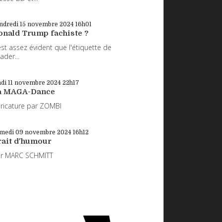
ndredi 15
novembre 2024
16h01
onald Trump fachiste ?
 est assez évident que l'étiquette de
eader...
di 11
novembre 2024
22h17
a MAGA-Dance
ricature par ZOMBI
medi 09
novembre 2024
16h12
rait d'humour
ar MARC SCHMITT