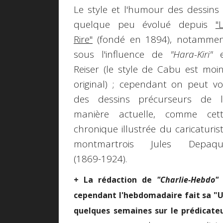
Le style et l'humour des dessins
quelque peu évolué depuis
"
Rire"
(fondé en 1894), notamme
sous l'influence de
"Hara-Kiri"
e
Reiser (le style de Cabu est moi
original) ; cependant on peut vo
des dessins précurseurs de 
manière actuelle, comme cet
chronique illustrée du caricaturis
montmartrois Jules Depaqui
(1869-1924).
+ La rédaction de
"Charlie-Hebdo"
n
cependant l'hebdomadaire fait sa "Une
quelques semaines sur le prédicat