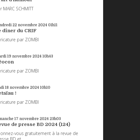
r MARC SCHMITT
ndredi 22
novembre 2024
01h11
e dîner du CRIF
ricature par ZOMBI
rdi 19
novembre 2024
10h43
éocon
ricature par ZOMBI
ndi 18
novembre 2024
10h10
taïau !
ricature par ZOMBI
manche 17
novembre 2024
23h03
evue de presse BD 2024 (124)
onnez-vous gratuitement à la revue de
esse BD et...