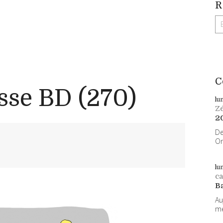
R
C
sse BD (270)
lu
Z
2
De
On
lu
ca
B
Au
me