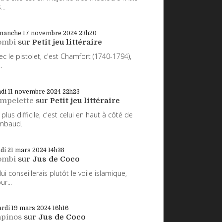
...
manche 17
novembre 2024
23h20
ombi
sur
Petit jeu littéraire
ec le pistolet, c'est Chamfort (1740-1794),
.
di 11
novembre 2024
22h23
impelette
sur
Petit jeu littéraire
 plus difficile, c'est celui en haut à côté de
mbaud.
udi 21
mars 2024
14h38
ombi
sur
Jus de Coco
 lui conseillerais plutôt le voile islamique,
ur...
rdi 19
mars 2024
16h16
apinos
sur
Jus de Coco