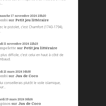
...
manche 17
novembre 2024
23h20
ombi
sur
Petit jeu littéraire
ec le pistolet, c'est Chamfort (1740-1794),
.
di 11
novembre 2024
22h23
impelette
sur
Petit jeu littéraire
 plus difficile, c'est celui en haut à côté de
mbaud.
udi 21
mars 2024
14h38
ombi
sur
Jus de Coco
 lui conseillerais plutôt le voile islamique,
ur...
rdi 19
mars 2024
16h16
apinos
sur
Jus de Coco