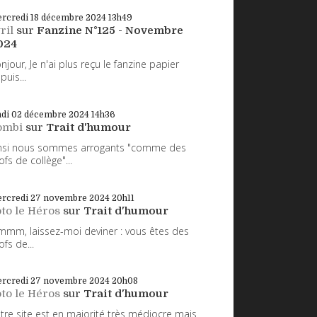
rcredi 18
décembre 2024
13h49
ril
sur
Fanzine N°125 - Novembre
024
njour, Je n'ai plus reçu le fanzine papier
puis...
ndi 02
décembre 2024
14h36
ombi
sur
Trait d'humour
nsi nous sommes arrogants "comme des
ofs de collège"...
rcredi 27
novembre 2024
20h11
to le Héros
sur
Trait d'humour
mm, laissez-moi deviner : vous êtes des
ofs de...
rcredi 27
novembre 2024
20h08
to le Héros
sur
Trait d'humour
tre site est en majorité très médiocre mais