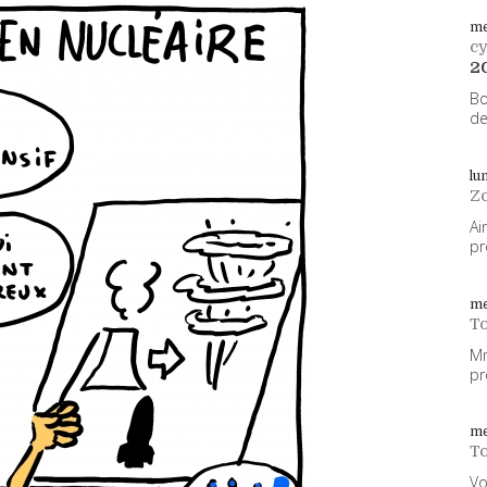
me
cy
2
Bo
de
lu
Z
Ai
pr
me
To
Mm
pr
me
To
Vo