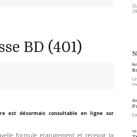
Qu
24
sse BD (401)
N
lu
B
Le
me
di
F
e est désormais consultable en ligne sur
(U
ve
elle formule gratuitement et recevoir la
T