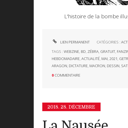
L'histoire de la bombe illu
LIEN PERMANENT
CATÉGORIES :
ACT
TAGS :
WEBZINE
,
BD
,
ZÉBRA
,
GRATUIT
,
FANZI
HEBDOMADAIRE
,
ACTUALITÉ
,
MAI
,
2021
,
GETR
ARAGON
,
DICTATURE
,
MACRON
,
DESSIN
,
SAT
0
COMMENTAIRE
2018.
28. DÉCEMBRE
La Nausée