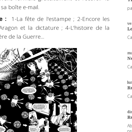
sa boîte e-mail.
pa
e :
1-La fête de l'estampe ; 2-Encore les
ve
agon et la dictature ; 4-L'histoire de la
L
e de la Guerre....
Ca
ma
N
Ca
lu
Re
Ca
di
R
Ab
pr