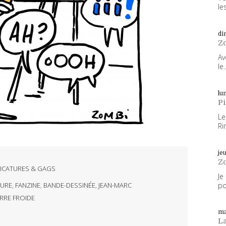
les
di
Z
Av
le..
lun
P
Le
Ri
je
Z
ICATURES & GAGS
Je
po
TURE
,
FANZINE
,
BANDE-DESSINÉE
,
JEAN-MARC
RRE FROIDE
ma
L