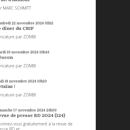
r MARC SCHMITT
ndredi 22
novembre 2024
01h11
e dîner du CRIF
ricature par ZOMBI
rdi 19
novembre 2024
10h43
éocon
ricature par ZOMBI
ndi 18
novembre 2024
10h10
taïau !
ricature par ZOMBI
manche 17
novembre 2024
23h03
evue de presse BD 2024 (124)
onnez-vous gratuitement à la revue de
esse BD et...