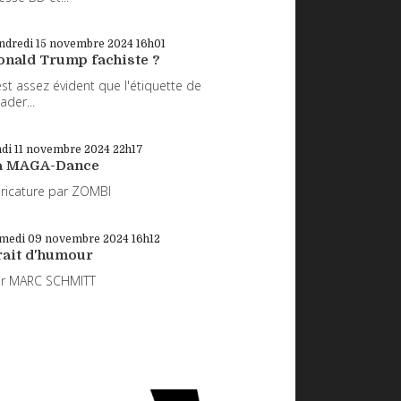
ndredi 15
novembre 2024
16h01
onald Trump fachiste ?
 est assez évident que l'étiquette de
eader...
di 11
novembre 2024
22h17
a MAGA-Dance
ricature par ZOMBI
medi 09
novembre 2024
16h12
rait d'humour
ar MARC SCHMITT