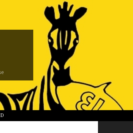
se
BD