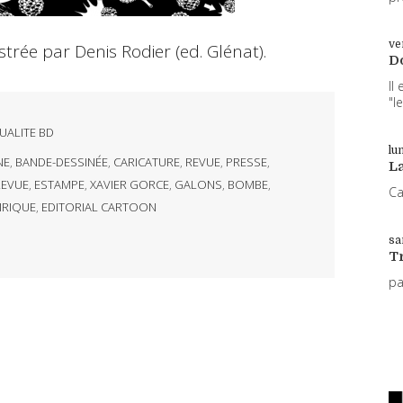
ve
strée par Denis Rodier (ed. Glénat).
D
Il
"l
UALITE BD
lun
NE
,
BANDE-DESSINÉE
,
CARICATURE
,
REVUE
,
PRESSE
,
L
EVUE
,
ESTAMPE
,
XAVIER GORCE
,
GALONS
,
BOMBE
,
Ca
IRIQUE
,
EDITORIAL CARTOON
sa
T
p