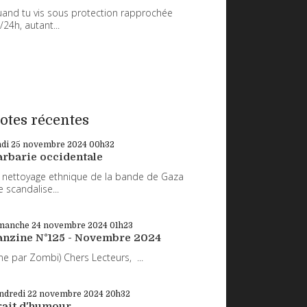
and tu vis sous protection rapprochée
/24h, autant...
otes récentes
ndi 25
novembre 2024
00h32
arbarie occidentale
 nettoyage ethnique de la bande de Gaza
 scandalise...
manche 24
novembre 2024
01h23
anzine N°125 - Novembre 2024
ne par Zombi) Chers Lecteurs, ...
ndredi 22
novembre 2024
20h32
rait d'humour