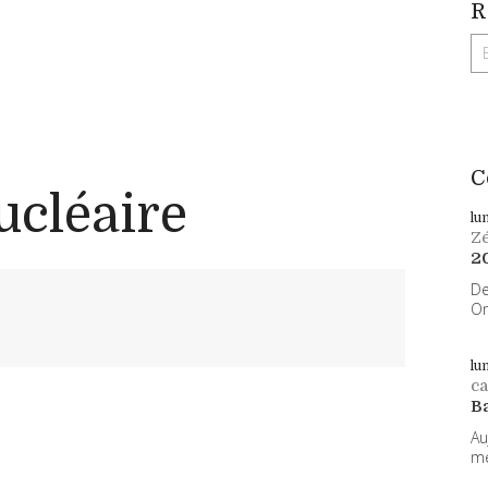
R
C
ucléaire
lu
Z
2
De
On
lu
ca
B
Au
me