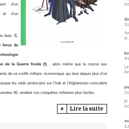
les
 nom d
’
un
, et d
’
un
di
Z
Av
us dure,
C.
le..
e force de
lun
echnologie
P
on de la Guerre froide (!)
…
alors m
ê
me que la course aux
Le
Ri
ents de ce conflit militaro-
é
conomique qui dure depuis plus d
’
un
puisque les raids am
é
ricains sur l
’
Irak et l
’
Afghanistan co
ï
ncident
je
Z
 ann
é
es 80, rendant ces conqu
ê
tes militaires plus faciles.
Je
po
Lire la suite
ma
L