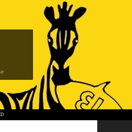
se
BD