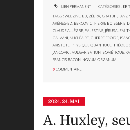
LIEN PERMANENT
CATÉGORIES :
KRIT
TAGS :
WEBZINE
,
BD
,
ZÉBRA
,
GRATUIT
,
FANZI
ARÈNES-BD
,
BERCOVICI
,
PIERRE BOISSERIE
,
D
CLAUDE ALLÈGRE
,
PALESTINE
,
JÉRUSALEM
,
T
GALVANI
,
NUCLÉAIRE
,
GUERRE FROIDE
,
ISAA
ARISTOTE
,
PHYSIQUE QUANTIQUE
,
THÉOLOG
JANCOVICI
,
VULGARISATION
,
SOVIÉTIQUE
,
KA
FRANCIS BACON
,
NOVUM ORGANUM
0
COMMENTAIRE
2024.
24. MAI
A. Huxley, se