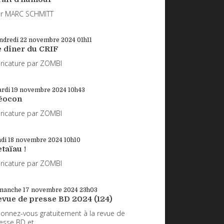
r MARC SCHMITT
ndredi 22
novembre 2024
01h11
e dîner du CRIF
ricature par ZOMBI
rdi 19
novembre 2024
10h43
éocon
ricature par ZOMBI
ndi 18
novembre 2024
10h10
taïau !
ricature par ZOMBI
manche 17
novembre 2024
23h03
evue de presse BD 2024 (124)
onnez-vous gratuitement à la revue de
esse BD et...