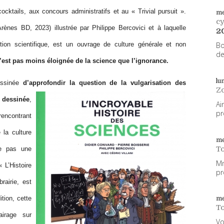
s cocktails, aux concours administratifs et au
«
Trivial pursuit
»
.
me
cy
Ar
è
nes BD, 2023) illustr
é
e par Philippe Bercovici et
à
laquelle
2
ution scientifique, est un ouvrage de culture g
é
n
é
rale et non
Bo
de
’
est pas moins
é
loign
é
e de la science que l
’
ignorance.
lu
ssin
é
e
d
’
approfondir la question de la vulgarisation des
Z
 dessin
é
e
,
Ai
pr
 rencontrant
 la culture
me
To
e
pas une
Mm
«
L
’
Histoire
pr
rairie, est
ition, cette
me
To
lairage sur
Vo