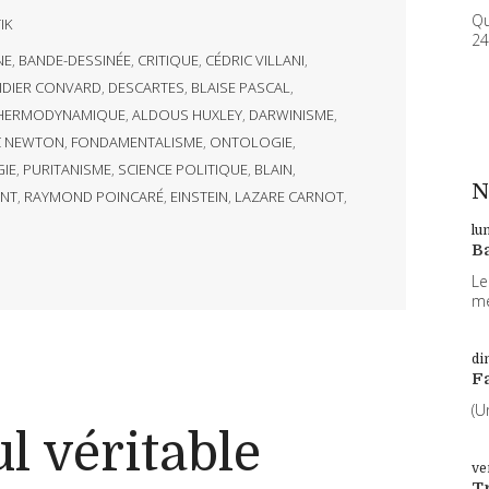
Qu
IK
24
NE
,
BANDE-DESSINÉE
,
CRITIQUE
,
CÉDRIC VILLANI
,
IDIER CONVARD
,
DESCARTES
,
BLAISE PASCAL
,
HERMODYNAMIQUE
,
ALDOUS HUXLEY
,
DARWINISME
,
C NEWTON
,
FONDAMENTALISME
,
ONTOLOGIE
,
IE
,
PURITANISME
,
SCIENCE POLITIQUE
,
BLAIN
,
N
NT
,
RAYMOND POINCARÉ
,
EINSTEIN
,
LAZARE CARNOT
,
lu
B
Le
me
di
F
(U
ul véritable
ve
T