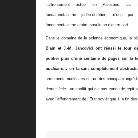
l
’
affrontement actuel en Palestine, au
fondamentalisme jud
é
o-chr
é
tien, d
’
une part
fondamentalisme arabo-musulman d
’
autre part.
Dans le domaine de la science
é
conomique, la pl
Blain et J.-M. Jancovici ont r
é
ussi le tour d
publier plus d
’
une centaine de pages sur la t
nucl
é
aire
…
en faisant compl
è
tement abstracti
armements nucl
é
aires est un des principaux ingr
é
di
demi-si
è
cle - un conflit qui n
’
a pas connu de r
é
pit 
avec l
’
effondrement de l
’
Etat sovi
é
tique
à
la fin des