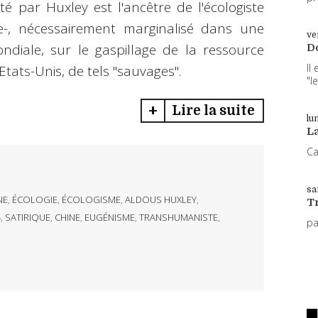
 par Huxley est l'ancêtre de l'écologiste
re-, nécessairement marginalisé dans une
ve
ondiale, sur le gaspillage de la ressource
D
Il
Etats-Unis, de tels "sauvages".
"l
Lire la suite
lun
L
Ca
sa
NE
,
ÉCOLOGIE
,
ÉCOLOGISME
,
ALDOUS HUXLEY
,
T
4
,
SATIRIQUE
,
CHINE
,
EUGÉNISME
,
TRANSHUMANISTE
,
p