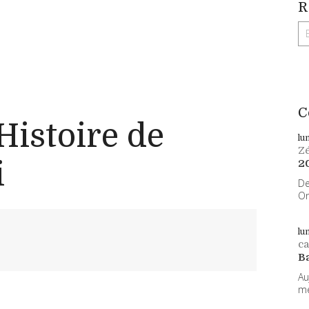
R
C
Histoire de
lu
Z
i
2
De
On
lu
ca
B
Au
me