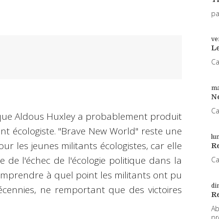
pa
ve
L
Ca
ma
N
Ca
ique Aldous Huxley a probablement produit
ent écologiste. "Brave New World" reste une
lu
our les jeunes militants écologistes, car elle
Re
de l'échec de l'écologie politique dans la
Ca
omprendre à quel point les militants ont pu
di
cennies, ne remportant que des victoires
R
Ab
pr