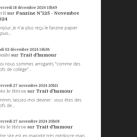
rcredi 18
décembre 2024
13h49
ril
sur
Fanzine N°125 - Novembre
024
njour, Je n'ai plus reçu le fanzine papier
puis...
ndi 02
décembre 2024
14h36
ombi
sur
Trait d'humour
nsi nous sommes arrogants "comme des
ofs de collège"...
rcredi 27
novembre 2024
20h11
to le Héros
sur
Trait d'humour
mm, laissez-moi deviner : vous êtes des
ofs de...
rcredi 27
novembre 2024
20h08
to le Héros
sur
Trait d'humour
tre site est en majorité très médiocre mais