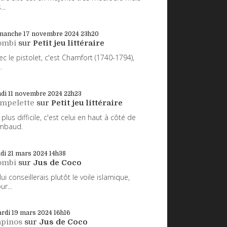
...
manche 17
novembre 2024
23h20
ombi
sur
Petit jeu littéraire
ec le pistolet, c'est Chamfort (1740-1794),
.
di 11
novembre 2024
22h23
impelette
sur
Petit jeu littéraire
 plus difficile, c'est celui en haut à côté de
mbaud.
udi 21
mars 2024
14h38
ombi
sur
Jus de Coco
 lui conseillerais plutôt le voile islamique,
ur...
rdi 19
mars 2024
16h16
apinos
sur
Jus de Coco