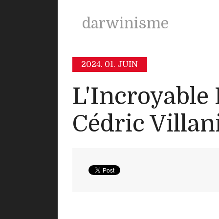
darwinisme
2024.
01. JUIN
L'Incroyable 
Cédric Villan