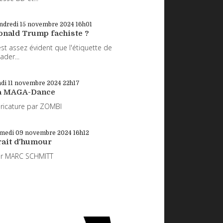
ndredi 15
novembre 2024
16h01
onald Trump fachiste ?
 est assez évident que l'étiquette de
eader...
di 11
novembre 2024
22h17
a MAGA-Dance
ricature par ZOMBI
medi 09
novembre 2024
16h12
rait d'humour
ar MARC SCHMITT