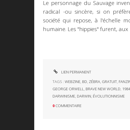
Le personnage du Sauvage inventé
radical -ou sincère, si on préfè
société qui repose, à l'échelle m
humaine. Les "hippies" furent, aux 
LIEN PERMANENT
TAGS :
WEBZINE
,
BD
,
ZÉBRA
,
GRATUIT
,
FANZI
GEORGE ORWELL
,
BRAVE NEW WORLD
,
198
DARWINISME
,
DARWIN
,
ÉVOLUTIONNISME
0
COMMENTAIRE