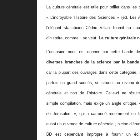
La culture g
é
n
é
rale est utile pour briller dans le
«
L
’
incroyable Histoire des Sciences
»
(
é
d. Les 
l
’é
l
é
gant statisticien C
é
dric Villani fournit sa ca
d
’
histoire, comme il se veut.
La culture g
é
n
é
rale n
L
’
occasion nous est donn
é
e par cette bande de
diverses branches de la science par la bande
car la plupart des ouvrages dans cette cat
é
gorie,
parfois un grand succ
è
s, se situent au niveau de
g
é
n
é
rale et non de l
’
histoire. Celle-ci n
e résult
simple compilation, mais exige un angle critique.
de J
é
rusalem
»
, qui a cartonn
é
r
é
cemment en lib
aussi un ouvrage de culture g
é
n
é
rale ; pleine d
’é
rud
BD est cependant impropre
à
fournir un
é
c