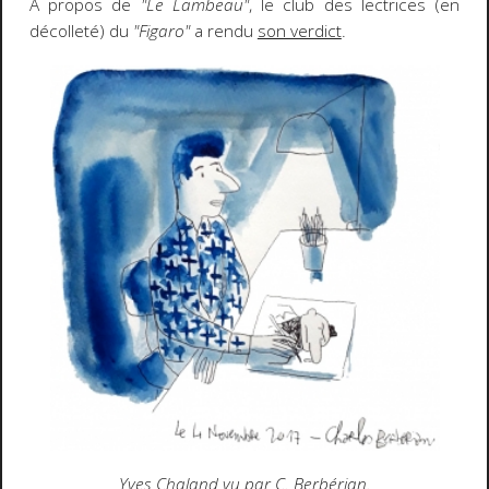
A propos de
"Le Lambeau"
, le club des lectrices (en
décolleté) du
"Figaro"
a rendu
son verdict
.
Yves Chaland vu par C. Berbérian.