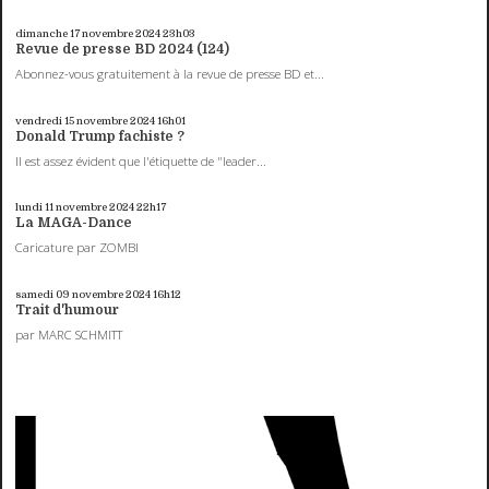
dimanche 17
novembre 2024
23h03
Revue de presse BD 2024 (124)
Abonnez-vous gratuitement à la revue de presse BD et...
vendredi 15
novembre 2024
16h01
Donald Trump fachiste ?
Il est assez évident que l'étiquette de "leader...
lundi 11
novembre 2024
22h17
La MAGA-Dance
Caricature par ZOMBI
samedi 09
novembre 2024
16h12
Trait d'humour
par MARC SCHMITT