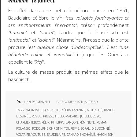
enchaîné"
(8 Juillet).
En effet dans une petite brochure parue en 1851,
Baudelaire célèbre le vin,
"ses voluptés foudroyantes et
ses enchantements énervants"
, trésor profondément
"humain"
et
"social"
, tandis que le haschisch est
"antisocial"
et
"isolant"
. Néanmoins, l'ivresse que la plante
procure
"est quelque chose d'indescriptible"
. C'est
"une
béatitude calme et immobile"
(...) que les Orientaux
appellent le
"kief"
.
La culture de masse produit les mêmes effets que le
haschisch.
LIEN PERMANENT
CATÉGORIES :
ACTUALITE BD
TAGS :
WEBZINE
,
BD
,
GRATUIT
,
ZÉBRA
,
FANZINE
,
ACTUALITÉ
,
BANDE-
DESSINÉE
,
REVUE
,
PRESSE
,
HEBDOMADAIRE
,
JUILLET
,
2020
,
CHARLIE-HEBDO
,
FÉLIX
,
PHILIPPE LANÇON
,
FÉMINISTE
,
ROMAN
POLANSKI
,
RODOLPHE CHRISTIN
,
TOURISME
,
SORAL
,
DIEUDONNÉ
,
VOLTAIRE
,
YOUTUBE
,
BAUDELAIRE
,
CANARD ENCHAÎNÉ
,
HASCHISCH