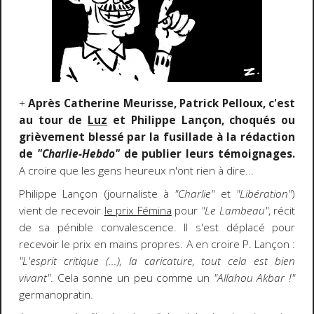
+
Après Catherine Meurisse, Patrick Pelloux, c'est
au tour de
Luz
et Philippe Lançon, choqués ou
grièvement blessé par la fusillade à la rédaction
de
"Charlie-Hebdo"
de publier leurs témoignages.
A croire que les gens heureux n'ont rien à dire...
Philippe Lançon (journaliste à
"Charlie"
et
"Libération"
)
vient de recevoir
le prix Fémina
pour
"Le Lambeau"
, récit
de sa pénible convalescence. Il s'est déplacé pour
recevoir le prix en mains propres. A en croire P. Lançon :
"L'esprit critique (...), la caricature, tout cela est bien
vivant"
. Cela sonne un peu comme un
"Allahou Akbar !"
germanopratin.