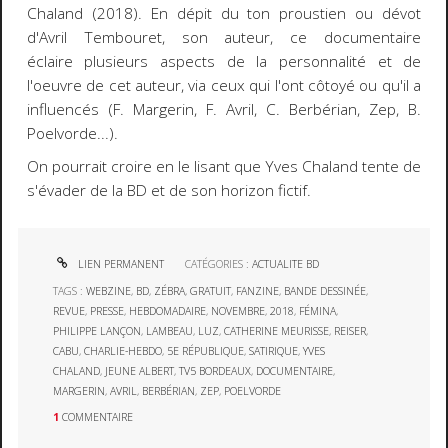
Chaland (2018). En dépit du ton proustien ou dévot
d'Avril Tembouret, son auteur, ce documentaire
éclaire plusieurs aspects de la personnalité et de
l'oeuvre de cet auteur, via ceux qui l'ont côtoyé ou qu'il a
influencés (F. Margerin, F. Avril, C. Berbérian, Zep, B.
Poelvorde...).
On pourrait croire en le lisant que Yves Chaland tente de
s'évader de la BD et de son horizon fictif.
LIEN PERMANENT
CATÉGORIES :
ACTUALITE BD
TAGS :
WEBZINE
,
BD
,
ZÉBRA
,
GRATUIT
,
FANZINE
,
BANDE DESSINÉE
,
REVUE
,
PRESSE
,
HEBDOMADAIRE
,
NOVEMBRE
,
2018
,
FÉMINA
,
PHILIPPE LANÇON
,
LAMBEAU
,
LUZ
,
CATHERINE MEURISSE
,
REISER
,
CABU
,
CHARLIE-HEBDO
,
5E RÉPUBLIQUE
,
SATIRIQUE
,
YVES
CHALAND
,
JEUNE ALBERT
,
TV5 BORDEAUX
,
DOCUMENTAIRE
,
MARGERIN
,
AVRIL
,
BERBÉRIAN
,
ZEP
,
POELVORDE
1
COMMENTAIRE