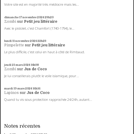
Votre site est en majorité très médiocre mais les...
dimanche 17
novembre 2024
23h20
Zombi
sur
Petit jeu littéraire
Avec le pistolet, c'est Chamfort (1740-1794), le...
lundi 11
novembre 2024
22h23
Pimpelette
sur
Petit jeu littéraire
Le plus difficile, c'est celui en haut à côté de Rimbaud.
jeudi 21
mars 2024
14h38
Zombi
sur
Jus de Coco
Je lui conseillerais plutôt le voile islamique, pour...
mardi 19
mars 2024
16h16
Lapinos
sur
Jus de Coco
Quand tu vis sous protection rapprochée 24/24h, autant...
Notes récentes