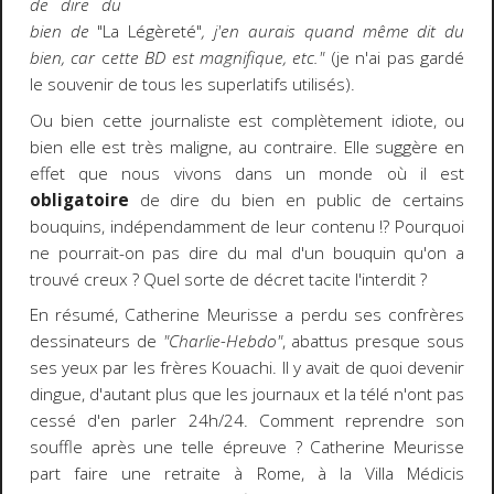
de dire du
bien de
"La Légèreté"
, j'en aurais quand même dit du
bien, car
c
ette BD est magnifique, etc."
(je n'ai pas gardé
le souvenir de tous les superlatifs utilisés).
Ou bien cette journaliste est complètement idiote, ou
bien elle est très maligne, au contraire. Elle suggère en
effet que nous vivons dans un monde où il est
obligatoire
de dire du bien en public de certains
bouquins, indépendamment de leur contenu !? Pourquoi
ne pourrait-on pas dire du mal d'un bouquin qu'on a
trouvé creux ? Quel sorte de décret tacite l'interdit ?
En résumé, Catherine Meurisse a perdu ses confrères
dessinateurs de
"Charlie-Hebdo"
, abattus presque sous
ses yeux par les frères Kouachi. Il y avait de quoi devenir
dingue, d'autant plus que les journaux et la télé n'ont pas
cessé d'en parler 24h/24. Comment reprendre son
souffle après une telle épreuve ? Catherine Meurisse
part faire une retraite à Rome, à la Villa Médicis