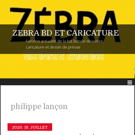
ZEBRA BD ET CARICATURE
Fanzine actualité de la bd, bande-dessinée,
caricature et dessin de presse
philippe lançon
2020.
18. JUILLET