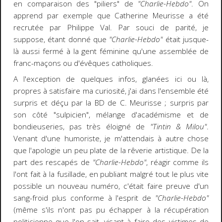
en comparaison des "piliers" de
"Charlie-Hebdo"
. On
apprend par exemple que Catherine Meurisse a été
recrutée par Philippe Val. Par souci de parité, je
suppose, étant donné que
"Charlie-Hebdo"
était jusque-
là aussi fermé à la gent féminine qu'une assemblée de
franc-maçons ou d'évêques catholiques.
A l'exception de quelques infos, glanées ici ou là,
propres à satisfaire ma curiosité, j'ai dans l'ensemble été
surpris et déçu par la BD de C. Meurisse ; surpris par
son côté "sulpicien", mélange d'académisme et de
bondieuseries, pas très éloigné de
"Tintin & Milou"
.
Venant d'une humoriste, je m'attendais à autre chose
que l'apologie un peu plate de la rêverie artistique. De la
part des rescapés de
"Charlie-Hebdo"
, réagir comme ils
l'ont fait à la fusillade, en publiant malgré tout le plus vite
possible un nouveau numéro, c'était faire preuve d'un
sang-froid plus conforme à l'esprit de
"Charlie-Hebdo"
(même s'ils n'ont pas pu échapper à la récupération
politicienne que l'on sait, visant à faire des victimes de