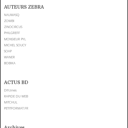
AUTEURS ZEBRA
NAUMASQ
ZOMBI
ZINOCIRCUS
PHILGREFF
MONSIEUR PYL
MICHEL SOUCY
SOAP
WANER
BOBIKA
ACTUS BD
DIYzines
RAPIDE DU WEB
MITCHUL
PETITFORMAT.FR
Archives