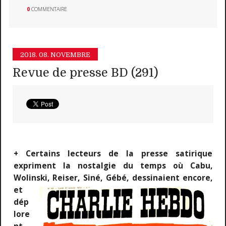
0
COMMENTAIRE
2018.
08. NOVEMBRE
Revue de presse BD (291)
+ Certains lecteurs de la presse satirique
expriment la nostalgie du temps où Cabu,
Wolinski, Reiser, Siné,
Gébé, dessinaient encore,
et
dép
lore