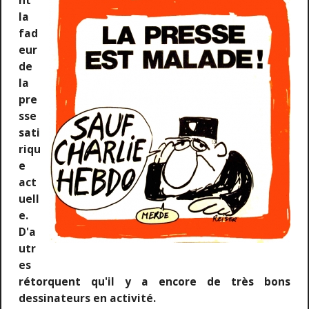
nt
la
fad
eur
de
la
pre
sse
sati
riqu
e
act
uell
e.
D'a
utr
es
rétorquent qu'il y a encore de très bons
dessinateurs en activité.