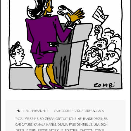
LIEN PERMANENT
CATÉGORIES :
CARICATURES & GAGS
TAGS :
WEBZINE
,
BD
,
ZÉBRA
,
GRATUIT
,
FANZINE
,
BANDE-DESSINÉE
,
CARICATURE
,
KAMALA HARRIS
,
OBAMA
,
PRÉSIDENTIELLE
,
USA
,
2024
,
ISRAEL
,
DESSIN
,
PRESSE
,
SATIRIQUE
,
EDITORIAL CARTOON
,
ZOMBI