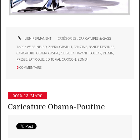
LIEN PERMANENT
CATÉGORIES :
CARICATURES & GAGS
TAGS :
WEBZINE
,
BD
,
ZÉBRA
,
GRATUIT
,
FANZINE
,
BANDE-DESSINÉE
,
CARICATURE
,
OBAMA
,
CASTRO
,
CUBA
,
LA HAVANE
,
DOLLAR
,
DESSIN
,
PRESSE
,
SATIRIQUE
,
EDITORIAL CARTOON
,
ZOMBI
0
COMMENTAIRE
2016.
13. MARS
Caricature Obama-Poutine