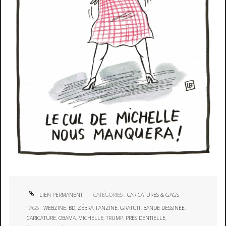
LIEN PERMANENT
CATÉGORIES :
CARICATURES & GAGS
TAGS :
WEBZINE
,
BD
,
ZÉBRA
,
FANZINE
,
GRATUIT
,
BANDE-DESSINÉE
,
CARICATURE
,
OBAMA
,
MICHELLE
,
TRUMP
,
PRÉSIDENTIELLE
,