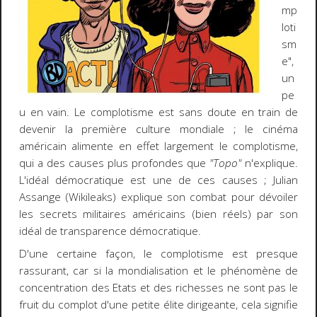
mp
loti
sm
e",
un
pe
u en vain. Le complotisme est sans doute en train de
devenir la première culture mondiale ; le cinéma
américain alimente en effet largement le complotisme,
qui a des causes plus profondes que
"Topo"
n'explique.
L'idéal démocratique est une de ces causes ; Julian
Assange (Wikileaks) explique son combat pour dévoiler
les secrets militaires américains (bien réels) par son
idéal de transparence démocratique.
D'une certaine façon, le complotisme est presque
rassurant, car si la mondialisation et le phénomène de
concentration des Etats et des richesses ne sont pas le
fruit du complot d'une petite élite dirigeante, cela signifie