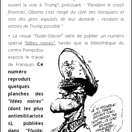
ouvert la voie à Trump", précisant :
"Pendant le crash
financier, Obama s'est rangé du côté des banquiers et
non des gens expulsés de leur domicile - rendant la
victoire de Trump possible."
+ La revue
"Fluide-Glacial"
vient de publier un numéro
spécial
"Idées noires"
, tandis que la bibliothèque du
centre Pompidou
expose le travail
Ce
de Franquin.
numéro
reproduit
quelques
planches des
"Idées noires"
(dont les plus
antimilitariste
s)
,
publiées
dans
"Fluide-