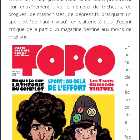
leur entraînement : vu le nombre de tricheurs, de
drogués, de masochistes, de dépressifs, pratiquant un
sport dit "de haut niveau", on s'attend à plus d'esprit
critique de la part d'un magazine destiné aux moins de
vingt ans.
Un
aut
re
arti
cle
pr
êc
he
co
ntr
e
le
"co