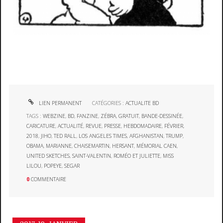
LIEN PERMANENT
CATÉGORIES :
ACTUALITE BD
TAGS :
WEBZINE
,
BD
,
FANZINE
,
ZÉBRA
,
GRATUIT
,
BANDE-DESSINÉE
,
CARICATURE
,
ACTUALITÉ
,
REVUE
,
PRESSE
,
HEBDOMADAIRE
,
FÉVRIER
,
2018
,
JIHO
,
TED RALL
,
LOS ANGELES TIMES
,
AFGHANISTAN
,
TRUMP
,
OBAMA
,
MARIANNE
,
CHAISEMARTIN
,
HERSANT
,
MÉMORIAL CAEN
,
UNITED SKETCHES
,
SAINT-VALENTIN
,
ROMÉO ET JULIETTE
,
MISS
LILOU
,
POPEYE
,
SEGAR
0
COMMENTAIRE