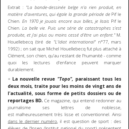
Extrait :
"La bande-dessinée belge n'a rien produit, en
matière d'aventures, qui égale la grande période de
Pif le
Chien
. En 1970 je jouais encore aux billes, je lisais
Pif le
Chien
. La belle vie. Puis une série de catastrophes s'est
produite, et j'ai plus ou moins cessé d'être un enfant."
M.
Houellebecq (tiré de
"L'Idiot international"
n°77, mars
1992) ; on sait que Michel Houellebecq fut plus attaché à
Clément, son chien, qu'au restant de l'humanité - comme
quoi les lectures d'enfance peuvent marquer
durablement.
La nouvelle revue
"Topo",
paraissant tous les
+
deux mois
,
traite pour les moins de vingt ans de
l'actualité, sous forme de petits dossiers ou de
reportages BD
.
Ce magazine, qui entend redonner au
journalisme ses lettres de noblesse,
est malheureusement très lisse et conventionnel. Ainsi
dans le dernier numéro
, il est question de sport : des
élèves de l'Insep (Institut national du sport) présentent