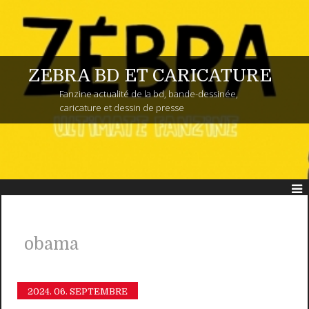
ZEBRA BD ET CARICATURE
Fanzine actualité de la bd, bande-dessinée,
caricature et dessin de presse
obama
2024.
06. SEPTEMBRE