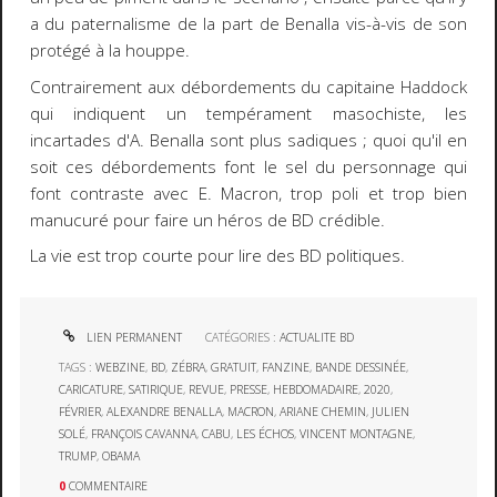
a du paternalisme de la part de Benalla vis-à-vis de son
protégé à la houppe.
Contrairement aux débordements du capitaine Haddock
qui indiquent un tempérament masochiste, les
incartades d'A. Benalla sont plus sadiques ; quoi qu'il en
soit ces débordements font le sel du personnage qui
font contraste avec E. Macron, trop poli et trop bien
manucuré pour faire un héros de BD crédible.
La vie est trop courte pour lire des BD politiques.
LIEN PERMANENT
CATÉGORIES :
ACTUALITE BD
TAGS :
WEBZINE
,
BD
,
ZÉBRA
,
GRATUIT
,
FANZINE
,
BANDE DESSINÉE
,
CARICATURE
,
SATIRIQUE
,
REVUE
,
PRESSE
,
HEBDOMADAIRE
,
2020
,
FÉVRIER
,
ALEXANDRE BENALLA
,
MACRON
,
ARIANE CHEMIN
,
JULIEN
SOLÉ
,
FRANÇOIS CAVANNA
,
CABU
,
LES ÉCHOS
,
VINCENT MONTAGNE
,
TRUMP
,
OBAMA
0
COMMENTAIRE