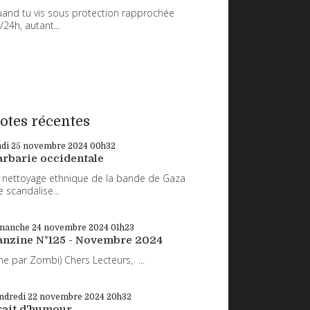
and tu vis sous protection rapprochée
/24h, autant...
otes récentes
ndi 25
novembre 2024
00h32
arbarie occidentale
 nettoyage ethnique de la bande de Gaza
 scandalise...
manche 24
novembre 2024
01h23
anzine N°125 - Novembre 2024
ne par Zombi) Chers Lecteurs, ...
ndredi 22
novembre 2024
20h32
rait d'humour