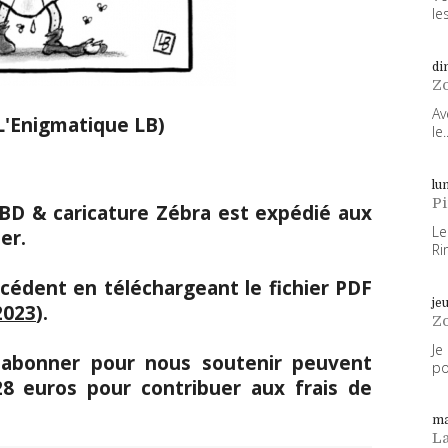
les
di
Z
Av
L'Enigmatique LB)
le..
lun
P
e BD & caricature Zébra est expédié aux
Le
er.
Ri
cédent en téléchargeant le fichier PDF
je
2023
).
Z
Je
s'abonner pour nous soutenir peuvent
po
 euros pour contribuer aux frais de
ma
L