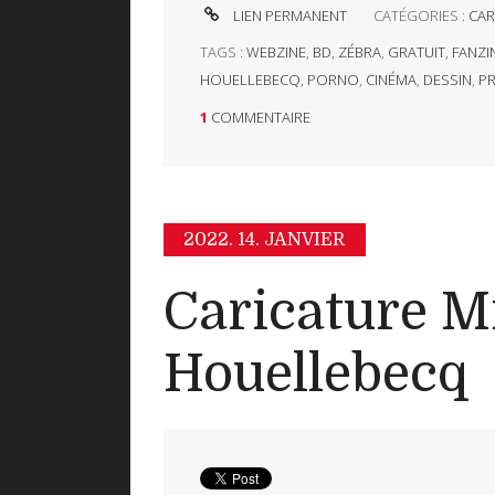
LIEN PERMANENT
CATÉGORIES :
CAR
TAGS :
WEBZINE
,
BD
,
ZÉBRA
,
GRATUIT
,
FANZI
HOUELLEBECQ
,
PORNO
,
CINÉMA
,
DESSIN
,
PR
1
COMMENTAIRE
2022.
14. JANVIER
Caricature M
Houellebecq