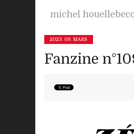
michel houellebec
2023.
09. MARS
Fanzine n°10