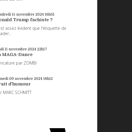
ndredi 15
novembre 2024
16h01
onald Trump fachiste ?
 est assez évident que l'étiquette de
eader...
di 11
novembre 2024
22h17
a MAGA-Dance
ricature par ZOMBI
medi 09
novembre 2024
16h12
rait d'humour
ar MARC SCHMITT