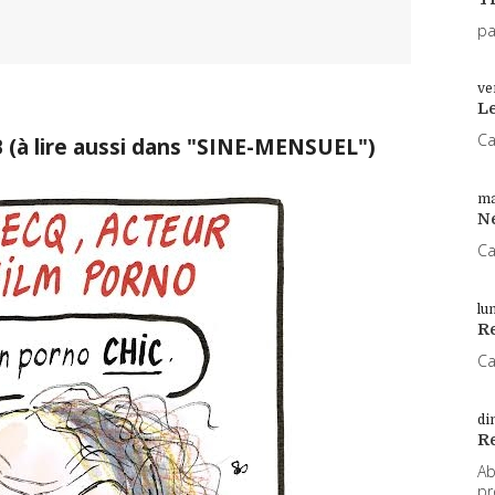
pa
ve
L
Ca
B (à lire aussi dans "SINE-MENSUEL")
ma
N
Ca
lu
Re
Ca
di
R
Ab
pr