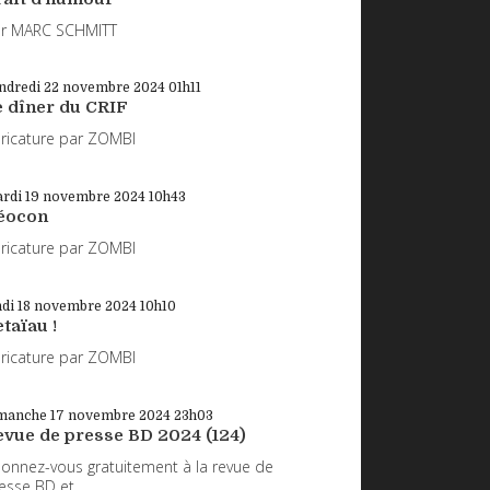
r MARC SCHMITT
ndredi 22
novembre 2024
01h11
e dîner du CRIF
ricature par ZOMBI
rdi 19
novembre 2024
10h43
éocon
ricature par ZOMBI
ndi 18
novembre 2024
10h10
taïau !
ricature par ZOMBI
manche 17
novembre 2024
23h03
evue de presse BD 2024 (124)
onnez-vous gratuitement à la revue de
esse BD et...