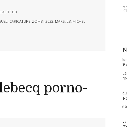
Qu
24
UALITE BD
SUEL
,
CARICATURE
,
ZOMBI
,
2023
,
MARS
,
LB
,
MICHEL
N
lu
B
Le
me
lebecq porno-
di
F
(U
ve
T