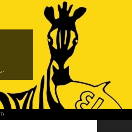
se
BD