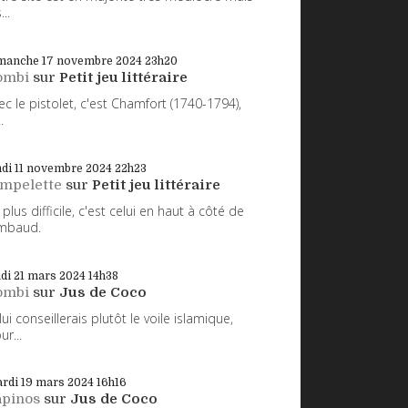
...
manche 17
novembre 2024
23h20
ombi
sur
Petit jeu littéraire
ec le pistolet, c'est Chamfort (1740-1794),
.
di 11
novembre 2024
22h23
impelette
sur
Petit jeu littéraire
 plus difficile, c'est celui en haut à côté de
mbaud.
udi 21
mars 2024
14h38
ombi
sur
Jus de Coco
 lui conseillerais plutôt le voile islamique,
ur...
rdi 19
mars 2024
16h16
apinos
sur
Jus de Coco