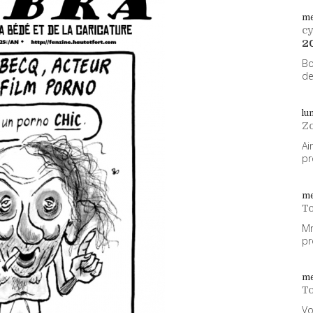
me
cy
2
Bo
de
lu
Z
Ai
pr
me
To
Mm
pr
me
To
Vo