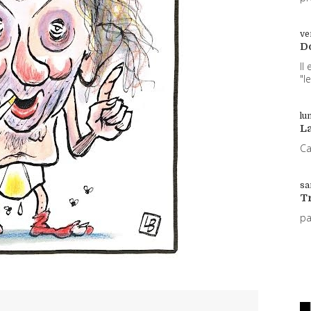
ve
D
Il
"l
lun
L
Ca
sa
T
p