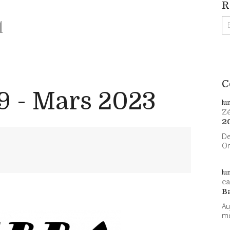
R
q
C
9 - Mars 2023
lu
Z
2
De
On
lu
ca
B
Au
me