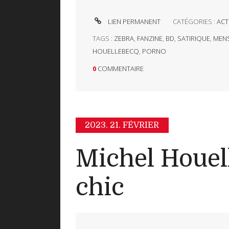
LIEN PERMANENT
CATÉGORIES :
ACT
TAGS :
ZEBRA
,
FANZINE
,
BD
,
SATIRIQUE
,
MEN
HOUELLEBECQ
,
PORNO
0
COMMENTAIRE
2023.
21. FÉVRIER
Michel Houel
chic