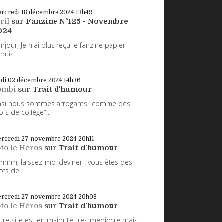
rcredi 18
décembre 2024
13h49
ril
sur
Fanzine N°125 - Novembre
024
njour, Je n'ai plus reçu le fanzine papier
puis...
ndi 02
décembre 2024
14h36
ombi
sur
Trait d'humour
nsi nous sommes arrogants "comme des
ofs de collège"...
rcredi 27
novembre 2024
20h11
to le Héros
sur
Trait d'humour
mm, laissez-moi deviner : vous êtes des
ofs de...
rcredi 27
novembre 2024
20h08
to le Héros
sur
Trait d'humour
tre site est en majorité très médiocre mais