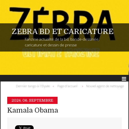
ZEBRA BD ET CARICATURE
Fanzine actualité de la bd, bande-dessinée,
caricature et dessin de presse
Dernier tango à l'Elysée
Page d'accueil
Nouvel agent de nettoyage
2024.
06. SEPTEMBRE
Kamala Obama