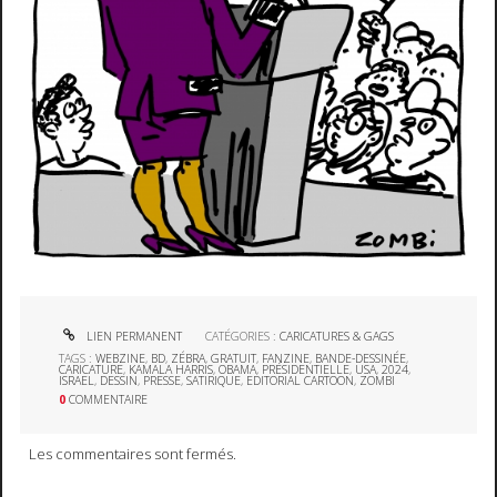
LIEN PERMANENT
CATÉGORIES :
CARICATURES & GAGS
TAGS :
WEBZINE
,
BD
,
ZÉBRA
,
GRATUIT
,
FANZINE
,
BANDE-DESSINÉE
,
CARICATURE
,
KAMALA HARRIS
,
OBAMA
,
PRÉSIDENTIELLE
,
USA
,
2024
,
ISRAEL
,
DESSIN
,
PRESSE
,
SATIRIQUE
,
EDITORIAL CARTOON
,
ZOMBI
0
COMMENTAIRE
Les commentaires sont fermés.