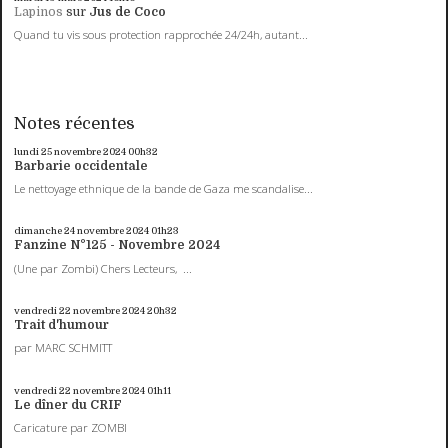
Lapinos
sur
Jus de Coco
Quand tu vis sous protection rapprochée 24/24h, autant...
Notes récentes
lundi 25
novembre 2024
00h32
Barbarie occidentale
Le nettoyage ethnique de la bande de Gaza me scandalise...
dimanche 24
novembre 2024
01h23
Fanzine N°125 - Novembre 2024
(Une par Zombi) Chers Lecteurs, ...
vendredi 22
novembre 2024
20h32
Trait d'humour
par MARC SCHMITT
vendredi 22
novembre 2024
01h11
Le dîner du CRIF
Caricature par ZOMBI