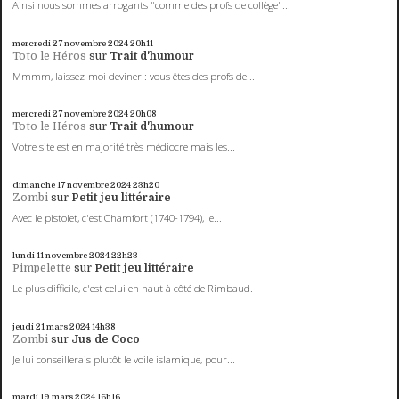
Ainsi nous sommes arrogants "comme des profs de collège"...
mercredi 27
novembre 2024
20h11
Toto le Héros
sur
Trait d'humour
Mmmm, laissez-moi deviner : vous êtes des profs de...
mercredi 27
novembre 2024
20h08
Toto le Héros
sur
Trait d'humour
Votre site est en majorité très médiocre mais les...
dimanche 17
novembre 2024
23h20
Zombi
sur
Petit jeu littéraire
Avec le pistolet, c'est Chamfort (1740-1794), le...
lundi 11
novembre 2024
22h23
Pimpelette
sur
Petit jeu littéraire
Le plus difficile, c'est celui en haut à côté de Rimbaud.
jeudi 21
mars 2024
14h38
Zombi
sur
Jus de Coco
Je lui conseillerais plutôt le voile islamique, pour...
mardi 19
mars 2024
16h16