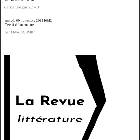
La MAGA-Dance
Caricature par ZOMBI
samedi 09
novembre 2024
16h12
Trait d'humour
par MARC SCHMITT