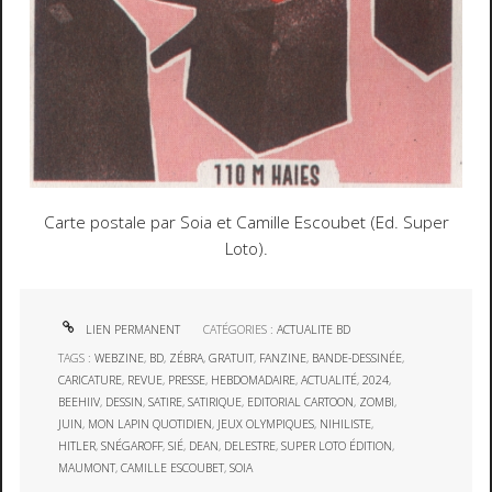
Carte postale par Soia et Camille Escoubet (Ed. Super
Loto).
LIEN PERMANENT
CATÉGORIES :
ACTUALITE BD
TAGS :
WEBZINE
,
BD
,
ZÉBRA
,
GRATUIT
,
FANZINE
,
BANDE-DESSINÉE
,
CARICATURE
,
REVUE
,
PRESSE
,
HEBDOMADAIRE
,
ACTUALITÉ
,
2024
,
BEEHIIV
,
DESSIN
,
SATIRE
,
SATIRIQUE
,
EDITORIAL CARTOON
,
ZOMBI
,
JUIN
,
MON LAPIN QUOTIDIEN
,
JEUX OLYMPIQUES
,
NIHILISTE
,
HITLER
,
SNÉGAROFF
,
SIÉ
,
DEAN
,
DELESTRE
,
SUPER LOTO ÉDITION
,
MAUMONT
,
CAMILLE ESCOUBET
,
SOIA