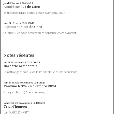
jeudi 21
mars 2024
14h38
Zombi
sur
Jus de Coco
Je lui conseillerais plutôt le voile islamique, pour...
mardi 19
mars 2024
16h16
Lapinos
sur
Jus de Coco
Quand tu vis sous protection rapprochée 24/24h, autant...
Notes récentes
lundi 25
novembre 2024
00h32
Barbarie occidentale
Le nettoyage ethnique de la bande de Gaza me scandalise...
dimanche 24
novembre 2024
01h23
Fanzine N°125 - Novembre 2024
(Une par Zombi) Chers Lecteurs, ...
vendredi 22
novembre 2024
20h32
Trait d'humour
par MARC SCHMITT