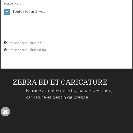
février 2024
Toutes les archives
S'abonner au flux RSS
S'abonner au flux ATOM
ZEBRA BD ET CARICATURE
Fanzine actualité de la bd, bande-dessinée,
caricature et dessin de presse