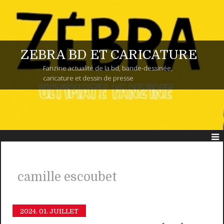
ZEBRA BD ET CARICATURE
Fanzine actualité de la bd, bande-dessinée,
caricature et dessin de presse
camille escoubet
2024.
01. JUILLET