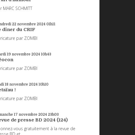
r MARC SCHMITT
ndredi 22
novembre 2024
01h11
e dîner du CRIF
ricature par ZOMBI
rdi 19
novembre 2024
10h43
éocon
ricature par ZOMBI
ndi 18
novembre 2024
10h10
taïau !
ricature par ZOMBI
manche 17
novembre 2024
23h03
evue de presse BD 2024 (124)
onnez-vous gratuitement à la revue de
esse BD et...