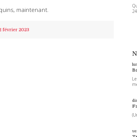
Qu
quins, maintenant.
24
2
février 2023
N
lu
B
Le
me
di
F
(U
ve
T