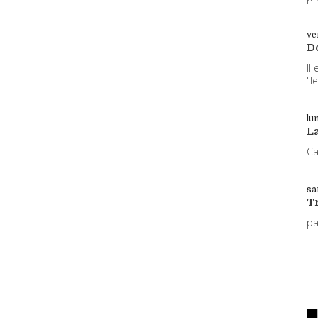
ve
D
Il
"l
lun
L
Ca
sa
T
p