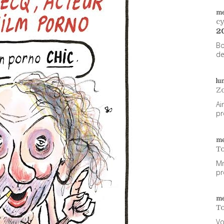
me
cy
2
Bo
de
lu
Z
Ai
pr
me
To
Mm
pr
me
To
Vo