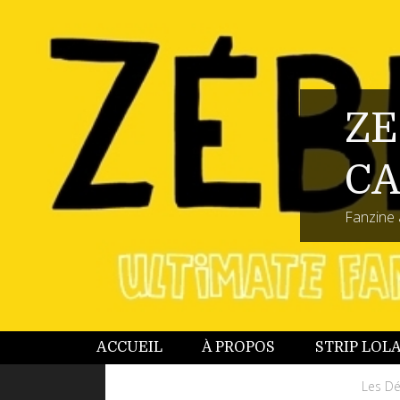
ZE
CA
Fanzine 
ACCUEIL
À PROPOS
STRIP LOL
Les Dé