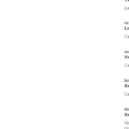
pa
ve
L
Ca
ma
N
Ca
lu
Re
Ca
di
R
Ab
pr