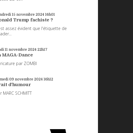
ndredi 15
novembre 2024
16h01
onald Trump fachiste ?
 est assez évident que l'étiquette de
eader...
di 11
novembre 2024
22h17
a MAGA-Dance
ricature par ZOMBI
medi 09
novembre 2024
16h12
rait d'humour
ar MARC SCHMITT