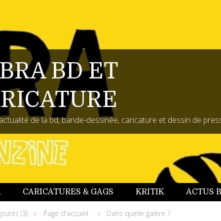
BRA BD ET
RICATURE
actualité de la bd, bande-dessinée, caricature et dessin de pres
A
CARICATURES & GAGS
KRITIK
ACTUS 
putés (3)
Page d'accueil
Dans quelle galère ?