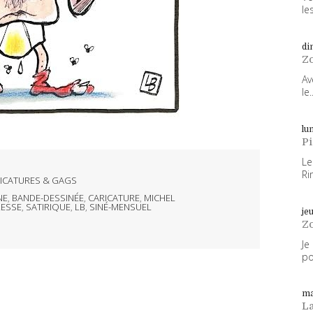
les
di
Z
Av
le..
lun
P
Le
Ri
ICATURES & GAGS
NE
,
BANDE-DESSINÉE
,
CARICATURE
,
MICHEL
ESSE
,
SATIRIQUE
,
LB
,
SINÉ-MENSUEL
je
Z
Je
po
ma
L