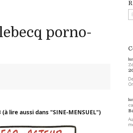
R
lebecq porno-
C
lu
Z
2
De
On
lu
ca
B
B (à lire aussi dans "SINE-MENSUEL")
Au
me