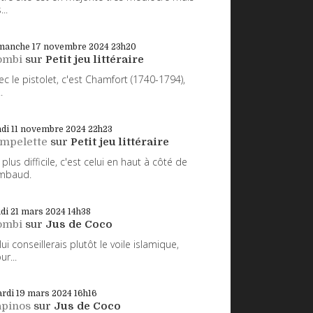
...
manche 17
novembre 2024
23h20
ombi
sur
Petit jeu littéraire
ec le pistolet, c'est Chamfort (1740-1794),
.
di 11
novembre 2024
22h23
impelette
sur
Petit jeu littéraire
 plus difficile, c'est celui en haut à côté de
mbaud.
udi 21
mars 2024
14h38
ombi
sur
Jus de Coco
 lui conseillerais plutôt le voile islamique,
ur...
rdi 19
mars 2024
16h16
apinos
sur
Jus de Coco