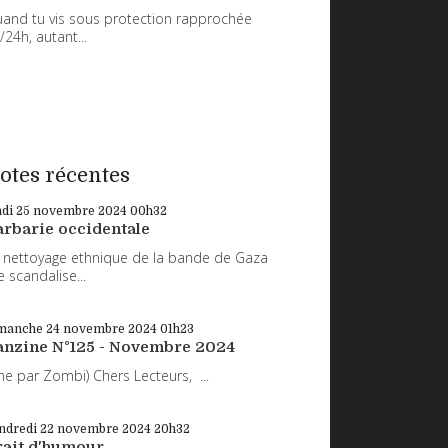
and tu vis sous protection rapprochée
/24h, autant...
otes récentes
ndi 25
novembre 2024
00h32
arbarie occidentale
 nettoyage ethnique de la bande de Gaza
 scandalise...
manche 24
novembre 2024
01h23
anzine N°125 - Novembre 2024
ne par Zombi) Chers Lecteurs, ...
ndredi 22
novembre 2024
20h32
rait d'humour