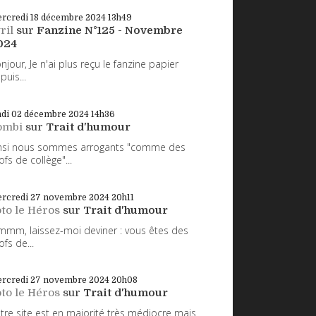
rcredi 18
décembre 2024
13h49
ril
sur
Fanzine N°125 - Novembre
024
njour, Je n'ai plus reçu le fanzine papier
puis...
ndi 02
décembre 2024
14h36
ombi
sur
Trait d'humour
nsi nous sommes arrogants "comme des
ofs de collège"...
rcredi 27
novembre 2024
20h11
to le Héros
sur
Trait d'humour
mm, laissez-moi deviner : vous êtes des
ofs de...
rcredi 27
novembre 2024
20h08
to le Héros
sur
Trait d'humour
tre site est en majorité très médiocre mais