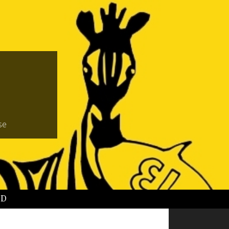
se
BD