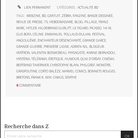
LIEN PERMANENT
CATÉGORIES :
ACTUALITE BD
TAGS :
WEBZINE
,
BD
,
GRATUIT
,
ZÉBRA
,
FANZINE
,
BANDE-DESSINÉE
,
REVUE DE PRESSE
,
75
,
HEBDOMADAIRE
,
BLOG
,
PILLAGE
,
FRANZ
MARC
,
HITLER
,
HILDEBRAND GURLITT
,
LE FIGARO
,
PICASSO
,
14-18
,
GUS BOFA
,
CÉLINE
,
EMMANUEL POLLAUD-DULIAN
,
FESTIVAL
,
ANGOULÊME
,
ENCHANTEUR DÉSENCHANTÉ
,
GRANDE GARCE
,
GRANDE GUERRE
,
PREMIÈRE LIGNE
,
ADRIEN NIL
,
BLOGEUR
,
VERTRON
,
VALENTIN BOISMOREAU
,
PAYSAGISTE
,
KARINE BERNADOU
,
HYSTÉRIA
,
TÉLÉRAMA
,
ÉROTIQUE
,
HUMOUR
,
QUAI D'ORSAY
,
CINÉMA
,
BERTRAND TAVERNIER
,
CHRISTOPHE BLAIN
,
PHILGREF
,
MONSTRE
,
GRASPOUTINE
,
CORTO BALÈZE
,
MARVEL COMICS
,
BONNETS ROUGES
,
BRETONS
,
FRANK K. MAY
,
CAMUS
,
SISYPHE
0
COMMENTAIRE
Recherche dans Z