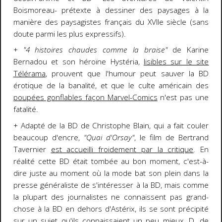
Boismoreau- prétexte à dessiner des paysages à la
manière des paysagistes français du XVIIe siècle (sans
doute parmi les plus expressifs).
+
"4 histoires chaudes comme
la braise"
de Karine
Bernadou et son héroïne Hystéria,
lisibles sur le site
Télérama
, prouvent que l'humour peut sauver la BD
érotique de la banalité, et que le culte américain des
poupées gonflables façon Marvel-Comics
n'est pas une
fatalité.
+ Adapté de la BD de Christophe Blain, qui a fait couler
beaucoup d'encre,
"Quai d'Orsay"
, le film de Bertrand
Tavernier
est accueilli froidement par la critique
. En
réalité cette BD était tombée au bon moment, c'est-à-
dire juste au moment où la mode bat son plein dans la
presse généraliste de s'intéresser à la BD, mais comme
la plupart des journalistes ne connaissent pas grand-
chose à la BD en dehors d'Astérix, ils se sont précipité
sur un sujet qu'ils connaissaient un peu mieux, D. de