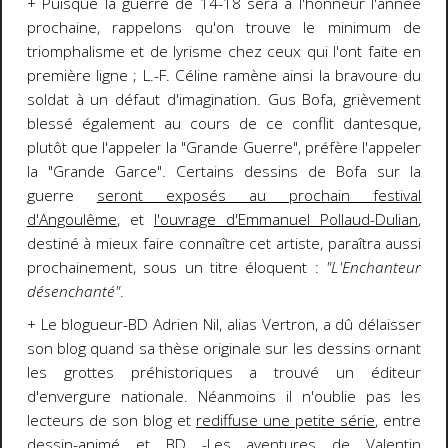
+ Puisque la guerre de 14-18 sera à l'honneur l'année
prochaine, rappelons qu'on trouve le minimum de
triomphalisme et de lyrisme chez ceux qui l'ont faite en
première ligne ; L.-F. Céline ramène ainsi la bravoure du
soldat à un défaut d'imagination. Gus Bofa, grièvement
blessé également au cours de ce conflit dantesque,
plutôt que l'appeler la "Grande Guerre", préfère l'appeler
la "Grande Garce". Certains dessins de Bofa sur la
guerre
seront exposés au prochain festival
d'Angoulême
, et
l'ouvrage d'Emmanuel Pollaud-Dulian
,
destiné à mieux faire connaître cet artiste, paraîtra aussi
prochainement, sous un titre éloquent :
"L'Enchanteur
désenchanté"
.
+ Le blogueur-BD Adrien Nil, alias Vertron, a dû délaisser
son blog quand sa thèse originale sur les dessins ornant
les grottes préhistoriques a trouvé un éditeur
d'envergure nationale. Néanmoins il n'oublie pas les
lecteurs de son blog et
rediffuse une petite série
, entre
dessin-animé et BD -Les aventures de Valentin