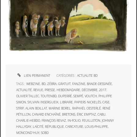
LIEN PERMANENT
CATÉGORIES :
ACTUALITE BD
TAGS :
WEBZINE
,
BD
,
ZÉBRA
,
GRATUIT
,
FANZINE
,
BANDE-DESSINÉE
,
ACTUALITÉ
,
REVUE
,
PRESSE
,
HEBDOMADAIRE
,
DÉCEMBRE
,
2017
,
OLIVIER TALLEC
,
TOUTENBD
,
DUPERRÉ
,
SEMPÉ
,
VOUTCH
,
PHILIPPE
SIMON
,
SYLVAIN INSERGUEIX
,
LIBRAIRE
,
PAPIERS NICKELÉS
,
CASE
,
STRIP
,
ALAIN BOILLAT
,
MARINE BOREL
,
RAPHAËL OESTERLÉ
,
RENÉ
PÉTILLON
,
CANARD ENCHAÎNÉ
,
BRETONS
,
ÉRIC EMPTAZ
,
CABU
,
CHARLIE-HEBDO
,
FRANÇOIS REVAZ
,
IN-FOLIO
,
FEUILLETON
,
JOHNNY
HALLYDAY
,
LAÏCITÉ
,
RÉPUBLIQUE
,
CARICATURE
,
LOUIS-PHILIPPE
,
MONCOND'HUY
,
SOBD