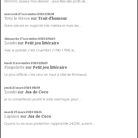
Mmmm, laissez-moi deviner : vous êtes des profs de...
mercredi 27
novembre 2024
20h08
Toto le Héros
sur
Trait d'humour
Votre site est en majorité très médiocre mais les...
dimanche 17
novembre 2024
23h20
Zombi
sur
Petit jeu littéraire
Avec le pistolet, c'est Chamfort (1740-1794), le...
lundi 11
novembre 2024
22h23
Pimpelette
sur
Petit jeu littéraire
Le plus difficile, c'est celui en haut à côté de Rimbaud.
jeudi 21
mars 2024
14h38
Zombi
sur
Jus de Coco
Je lui conseillerais plutôt le voile islamique, pour...
mardi 19
mars 2024
16h16
Lapinos
sur
Jus de Coco
Quand tu vis sous protection rapprochée 24/24h, autant...