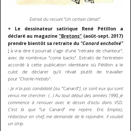
Extrait du recueil "Un certain climat".
+ Le dessinateur satirique René Pétillon a
déclaré au magazine
"Bretons"
(août-sept. 2017)
prendre bientôt sa retraite du
"Canard enchaîné"
;
à vrai dire il pourrait s'agir d'une "retraite de chanteur",
avec de nombreux "come backs". Extraits de l'entretien
accordé à cette publication identitaire où Pétillon a le
culot de déclarer qu'il rêvait plutôt de travailler
pour
"Charlie-Hebdo"
.
-
Je n'ai pas candidaté [au
"Canard"
], ce sont eux qui sont
venus me chercher. (...) Au tout début des années 1990, je
commence à renouer avec le dessin d'actu dans VSD.
C'est là que
"Le Canard"
me repère. Eric Emptaz,
rédacteur en chef, me demande de le rejoindre. Il voulait
un strip.