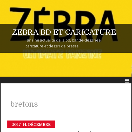
ZEBRA BD ET CARICATURE
Fanzine actualité de la bd, bande-dessinée,
caricature et dessin de presse
bretons
2017.
14. DÉCEMBRE