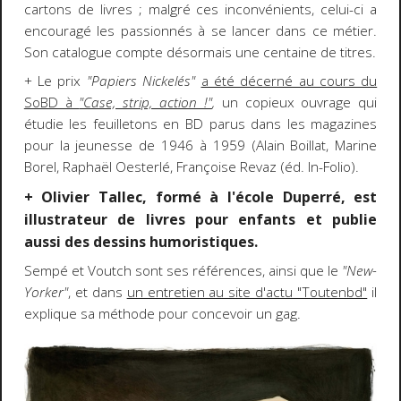
cartons de livres ; malgré ces inconvénients, celui-ci a
encouragé les passionnés à se lancer dans ce métier.
Son catalogue compte désormais une centaine de titres.
+ Le prix
"Papiers Nickelés"
a été décerné au cours du
SoBD à
"Case, strip, action !"
,
un copieux ouvrage qui
étudie les feuilletons en BD parus dans les magazines
pour la jeunesse de 1946 à 1959 (Alain Boillat, Marine
Borel, Raphaël Oesterlé, Françoise Revaz (éd. In-Folio).
+ Olivier Tallec, formé à l'école Duperré, est
illustrateur de livres pour enfants et publie
aussi des dessins humoristiques.
Sempé et Voutch sont ses références, ainsi que le
"New-
Yorker"
, et dans
un entretien au site d'actu "Toutenbd"
il
explique sa méthode pour concevoir un gag.