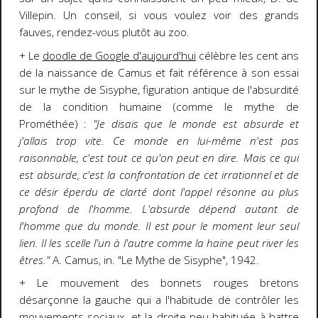
Villepin. Un conseil, si vous voulez voir des grands
fauves, rendez-vous plutôt au zoo.
+ Le
doodle de Google d'aujourd'hui
célèbre les cent ans
de la naissance de Camus et fait référence à son essai
sur le mythe de Sisyphe, figuration antique de l'absurdité
de la condition humaine (comme le mythe de
Prométhée) :
"Je disais que le monde est absurde et
j'allais trop vite. Ce monde en lui-même n'est pas
raisonnable, c'est tout ce qu'on peut en dire. Mais ce qui
est absurde, c'est la confrontation de cet irrationnel et de
ce désir éperdu de clarté dont l'appel résonne au plus
profond de l'homme. L'absurde dépend autant de
l'homme que du monde. Il est pour le moment leur seul
lien. Il les scelle l'un à l'autre comme la haine peut river les
êtres."
A. Camus, in. "Le Mythe de Sisyphe", 1942.
+ Le mouvement des bonnets rouges bretons
désarçonne la gauche qui a l'habitude de contrôler les
mouvements sociaux, et la droite peu habituée à battre