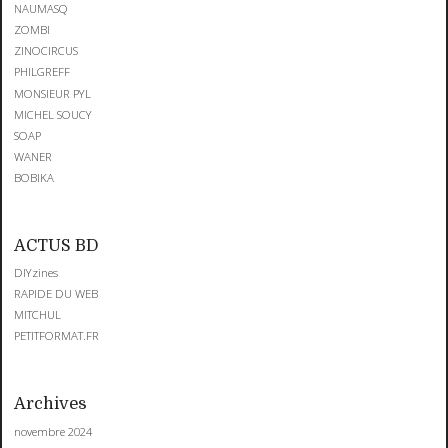
NAUMASQ
ZOMBI
ZINOCIRCUS
PHILGREFF
MONSIEUR PYL
MICHEL SOUCY
SOAP
WANER
BOBIKA
ACTUS BD
DIYzines
RAPIDE DU WEB
MITCHUL
PETITFORMAT.FR
Archives
novembre 2024