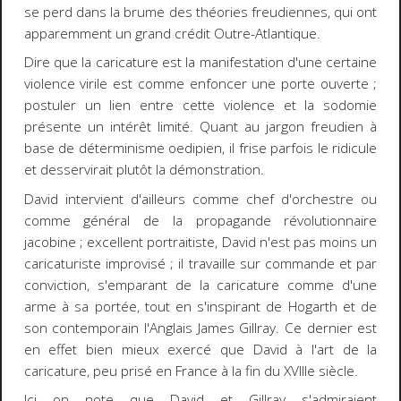
se perd dans la brume des théories freudiennes, qui ont
apparemment un grand crédit Outre-Atlantique.
Dire que la caricature est la manifestation d'une certaine
violence virile est comme enfoncer une porte ouverte ;
postuler un lien entre cette violence et la sodomie
présente un intérêt limité. Quant au jargon freudien à
base de déterminisme oedipien, il frise parfois le ridicule
et desservirait plutôt la démonstration.
David intervient d'ailleurs comme chef d'orchestre ou
comme général de la propagande révolutionnaire
jacobine ; excellent portraitiste, David n'est pas moins un
caricaturiste improvisé ; il travaille sur commande et par
conviction, s'emparant de la caricature comme d'une
arme à sa portée, tout en s'inspirant de Hogarth et de
son contemporain l'Anglais James Gillray. Ce dernier est
en effet bien mieux exercé que David à l'art de la
caricature, peu prisé en France à la fin du XVIIIe siècle.
Ici on note que David et Gillray s'admiraient