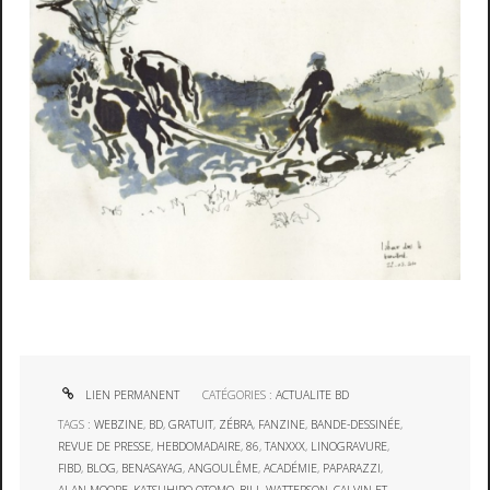
LIEN PERMANENT
CATÉGORIES :
ACTUALITE BD
TAGS :
WEBZINE
,
BD
,
GRATUIT
,
ZÉBRA
,
FANZINE
,
BANDE-DESSINÉE
,
REVUE DE PRESSE
,
HEBDOMADAIRE
,
86
,
TANXXX
,
LINOGRAVURE
,
FIBD
,
BLOG
,
BENASAYAG
,
ANGOULÊME
,
ACADÉMIE
,
PAPARAZZI
,
ALAN MOORE
,
KATSUHIRO OTOMO
,
BILL WATTERSON
,
CALVIN ET