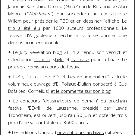
Japonais Katsuhiro Otomo (
"Akira"
) ou le Britannique Alan
Moore (
"Watchmen"
) qui succèdera au caricaturiste
Willem pour présider le FIBD et en dessiner l'affiche.
Le
trio a été élu
par 1600 auteurs professionnels. Le
festival d'Angoulême cherche ainsi à se donner une
dimension internationale.
+ Le Jury Révélation blog 2014 a rendu son verdict et
sélectionné
Duanra
, S
hyle
et
Tarmasz
pour la finale. Le
prix sera remis au cours du festival.
+ Li-An, "auteur de BD et bavard impénitent", a lu le
volumineux ouvrage d'E. Pollaud-Dulian consacré à Gus
Bofa (éd. Cornélius)
et le commente sur son blog
.
+ Le concours
"dessinateurs de demain"
du prochain
festival "BD-fil" de Lausanne, présidé par Lewis
Trondheim, est ouvert jusqu'au 30 juin et doté de trois
prix d'une valeur totale de 3600 euros.
+ Les éditions Dargaud
ouvrent leurs archives
(situées