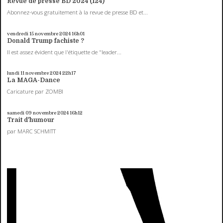
Revue de presse BD 2024 (124)
Abonnez-vous gratuitement à la revue de presse BD et...
vendredi 15
novembre 2024
16h01
Donald Trump fachiste ?
Il est assez évident que l'étiquette de "leader...
lundi 11
novembre 2024
22h17
La MAGA-Dance
Caricature par ZOMBI
samedi 09
novembre 2024
16h12
Trait d'humour
par MARC SCHMITT