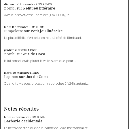
dimanche 17
novembre 2024
23h20
Zombi
sur
Petit jeu littéraire
Avec le pistolet, c'est Chamfort (1740-1794), le...
lundi 11
novembre 2024
22h23
Pimpelette
sur
Petit jeu littéraire
Le plus difficile, c'est celui en haut à côté de Rimbaud.
jeudi 21
mars 2024
14h38
Zombi
sur
Jus de Coco
Je lui conseillerais plutôt le voile islamique, pour...
mardi 19
mars 2024
16h16
Lapinos
sur
Jus de Coco
Quand tu vis sous protection rapprochée 24/24h, autant...
Notes récentes
lundi 25
novembre 2024
00h32
Barbarie occidentale
Le nettoyage ethnique de la bande de Gaza me scandalise...