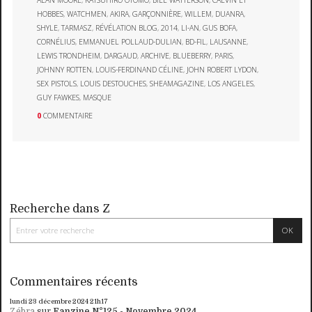
HOBBES
,
WATCHMEN
,
AKIRA
,
GARÇONNIÈRE
,
WILLEM
,
DUANRA
,
SHYLE
,
TARMASZ
,
RÉVÉLATION BLOG
,
2014
,
LI-AN
,
GUS BOFA
,
CORNÉLIUS
,
EMMANUEL POLLAUD-DULIAN
,
BD-FIL
,
LAUSANNE
,
LEWIS TRONDHEIM
,
DARGAUD
,
ARCHIVE
,
BLUEBERRY
,
PARIS
,
JOHNNY ROTTEN
,
LOUIS-FERDINAND CÉLINE
,
JOHN ROBERT LYDON
,
SEX PISTOLS
,
LOUIS DESTOUCHES
,
SHEAMAGAZINE
,
LOS ANGELES
,
GUY FAWKES
,
MASQUE
0
COMMENTAIRE
Recherche dans Z
Commentaires récents
lundi 23
décembre 2024
21h17
Zébra
sur
Fanzine N°125 - Novembre 2024