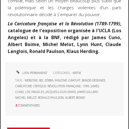
combat, mais selon un moyen beaucoup plus subtil que
la polémique et les charges violentes d'un parti
révolutionnaire décidé à s'emparer du pouvoir.
La Caricature française et la Révolution (1789-1799)
,
catalogue de l'exposition organisée à l'UCLA (Los
Angeles) et à la BNF, rédigé par James Cuno,
Albert Boime, Michel Melot, Lynn Hunt, Claude
Langlois, Ronald Paulson, Klaus Herding.
LIEN PERMANENT
CATÉGORIES :
KRITIK
TAGS :
WEBZINE
,
BD
,
ZÉBRA
,
FANZINE
,
GRATUIT
,
BANDE-DESSINÉE
,
CARICATURE
,
CRITIQUE
,
RÉVOLUTION FRANÇAISE
,
1789
,
JAMES
CUNO
,
LOS ANGELES
,
JACQUES-LOUIS DAVID
,
JAMES GILLRAY
,
MICHEL MELOT
,
RONALD PAULSON
,
ALBERT BOIME
2
COMMENTAIRES