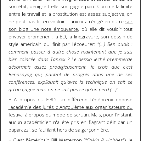
son état, dénigre-t-elle son gagne-pain. Comme la limite
entre le travail et la prostitution est assez subjective, on
ne peut pas lui en vouloir. Tanxxx a rédigé en outre
sur
son blog une note émouvante
, où elle dit vouloir tout
envoyer promener : la BD, la linogravure, son dessin de
style américain qui finit par l'écoeurer:
"(...) Ben ouais :
comment passer à autre chose maintenant que je suis
bien coincée dans Tanxxx ? Le dessin léché m'emmerde
désormais assez prodigieusement. Je crois que c'est
Benasayag qui, parlant de progrès dans une de ses
conférences, expliquait qu'avec la technique on sait ce
qu'on gagne mais on ne sait pas ce qu'on perd (...)"
+
A propos du FIBD, un différend ténébreux oppose
l'académie des jurés d'Angoulême aux organisateurs du
festival
à propos du mode de scrutin. Mais, pour l'instant,
aucun académicien n'a été pris en flagrant-délit par un
paparazzi, se faufilant hors de sa garçonnière.
+ C'est l'Américain Bill Watterson (
"Calvin & Hobbes"
), le