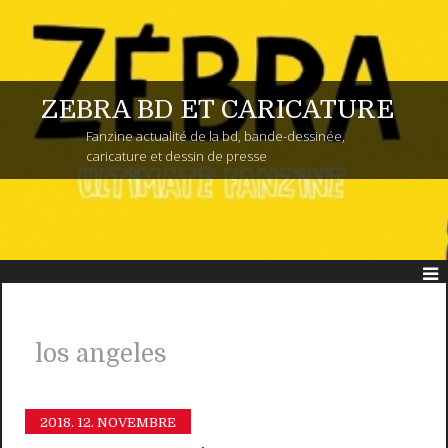
ZEBRA BD ET CARICATURE
Fanzine actualité de la bd, bande-dessinée,
caricature et dessin de presse
los angeles
2018.
12. NOVEMBRE