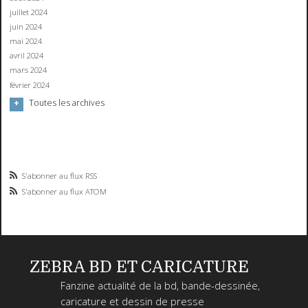
juillet 2024
juin 2024
mai 2024
avril 2024
mars 2024
février 2024
Toutes les archives
S'abonner au flux RSS
S'abonner au flux ATOM
ZEBRA BD ET CARICATURE
Fanzine actualité de la bd, bande-dessinée,
caricature et dessin de presse