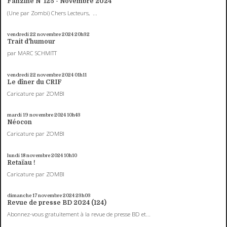
Fanzine N°125 - Novembre 2024
(Une par Zombi) Chers Lecteurs, ...
vendredi 22
novembre 2024
20h32
Trait d'humour
par MARC SCHMITT
vendredi 22
novembre 2024
01h11
Le dîner du CRIF
Caricature par ZOMBI
mardi 19
novembre 2024
10h43
Néocon
Caricature par ZOMBI
lundi 18
novembre 2024
10h10
Retaïau !
Caricature par ZOMBI
dimanche 17
novembre 2024
23h03
Revue de presse BD 2024 (124)
Abonnez-vous gratuitement à la revue de presse BD et...