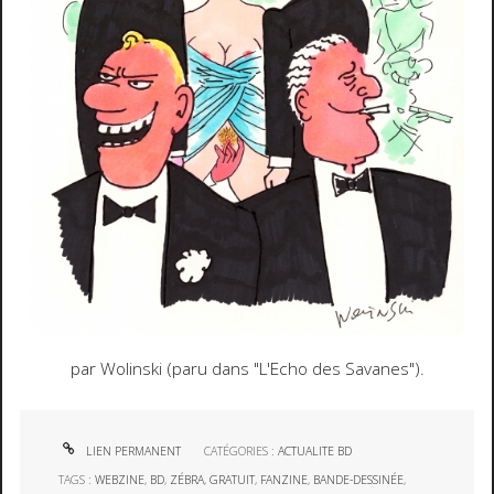
par Wolinski (paru dans "L'Echo des Savanes").
LIEN PERMANENT
CATÉGORIES :
ACTUALITE BD
TAGS :
WEBZINE
,
BD
,
ZÉBRA
,
GRATUIT
,
FANZINE
,
BANDE-DESSINÉE
,