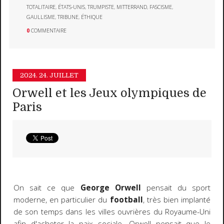
TOTALITAIRE
,
ÉTATS-UNIS
,
TRUMPISTE
,
MITTERRAND
,
FASCISME
,
GAULLISME
,
TRIBUNE
,
ÉTHIQUE
0
COMMENTAIRE
2024.
24. JUILLET
Orwell et les Jeux olympiques de
Paris
On sait ce que
George Orwell
pensait du sport
moderne, en particulier du
football
, très bien implanté
de son temps dans les villes ouvrières du Royaume-Uni
afin d'acheter la paix sociale. Orwell pensait que le