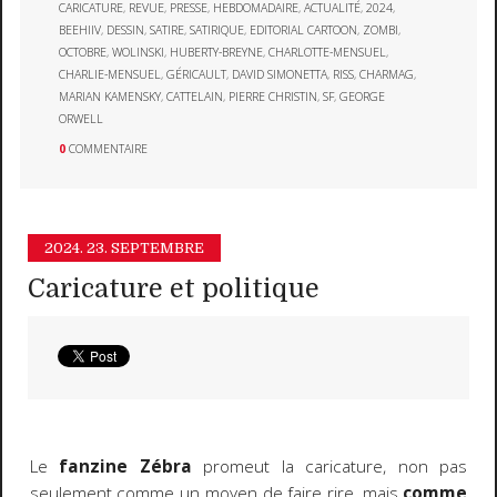
CARICATURE
,
REVUE
,
PRESSE
,
HEBDOMADAIRE
,
ACTUALITÉ
,
2024
,
BEEHIIV
,
DESSIN
,
SATIRE
,
SATIRIQUE
,
EDITORIAL CARTOON
,
ZOMBI
,
OCTOBRE
,
WOLINSKI
,
HUBERTY-BREYNE
,
CHARLOTTE-MENSUEL
,
CHARLIE-MENSUEL
,
GÉRICAULT
,
DAVID SIMONETTA
,
RISS
,
CHARMAG
,
MARIAN KAMENSKY
,
CATTELAIN
,
PIERRE CHRISTIN
,
SF
,
GEORGE
ORWELL
0
COMMENTAIRE
2024.
23. SEPTEMBRE
Caricature et politique
Le
fanzine Zébra
promeut la caricature, non pas
seulement comme un moyen de faire rire, mais
comme