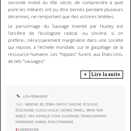
seconde moitié du XXe siècle, de comprendre à quel
point les militants ont pu être bernés pendant plusieurs
décennies, ne remportant que des victoires limitées.
Le personnage du Sauvage inventé par Huxley est
l'ancêtre de l'écologiste radical -ou sincère, si on
préfère-, nécessairement marginalisé dans une société
qui repose, à l'échelle mondiale, sur le gaspillage de la
ressource humaine. Les "hippies" furent, aux Etats-Unis,
de tels "sauvages".
Lire la suite
LIEN PERMANENT
TAGS :
WEBZINE
,
BD
,
ZÉBRA
,
GRATUIT
,
FANZINE
,
ÉCOLOGIE
,
ÉCOLOGISME
,
ALDOUS HUXLEY
,
GEORGE ORWELL
,
BRAVE NEW
WORLD
,
1984
,
SATIRIQUE
,
CHINE
,
EUGÉNISME
,
TRANSHUMANISTE
,
DARWINISME
,
DARWIN
,
ÉVOLUTIONNISME
0
COMMENTAIRE