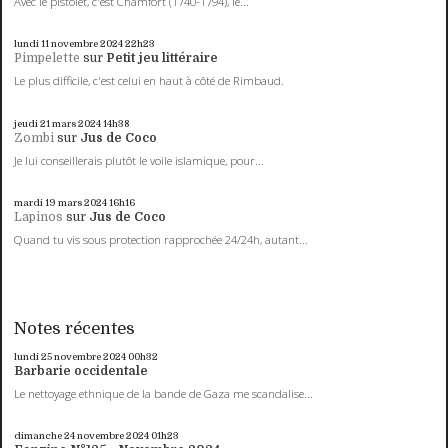
Avec le pistolet, c'est Chamfort (1740-1794), le...
lundi 11
novembre 2024
22h23
Pimpelette
sur
Petit jeu littéraire
Le plus difficile, c'est celui en haut à côté de Rimbaud.
jeudi 21
mars 2024
14h38
Zombi
sur
Jus de Coco
Je lui conseillerais plutôt le voile islamique, pour...
mardi 19
mars 2024
16h16
Lapinos
sur
Jus de Coco
Quand tu vis sous protection rapprochée 24/24h, autant...
Notes récentes
lundi 25
novembre 2024
00h32
Barbarie occidentale
Le nettoyage ethnique de la bande de Gaza me scandalise...
dimanche 24
novembre 2024
01h23