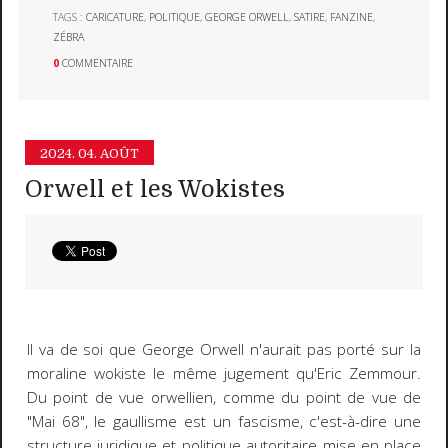
TAGS :
CARICATURE
,
POLITIQUE
,
GEORGE ORWELL
,
SATIRE
,
FANZINE
,
ZÉBRA
0
COMMENTAIRE
2024.
04. AOÛT
Orwell et les Wokistes
Il va de soi que George Orwell n'aurait pas porté sur la
moraline wokiste le même jugement qu'Eric Zemmour.
Du point de vue orwellien, comme du point de vue de
"Mai 68", le gaullisme est un fascisme, c'est-à-dire une
structure juridique et politique autoritaire mise en place