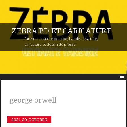
ZEBRA BD ET CARICATURE
Fanzine actualité de la bd, bande-dessinée,
caricature et dessin de presse
george orwell
2024.
20. OCTOBRE