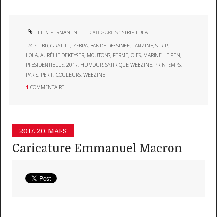
LIEN PERMANENT
CATÉGORIES :
STRIP LOLA
TAGS :
BD
,
GRATUIT
,
ZÉBRA
,
BANDE-DESSINÉE
,
FANZINE
,
STRIP
,
LOLA
,
AURÉLIE DEKEYSER
,
MOUTONS
,
FERME
,
OIES
,
MARINE LE PEN
,
PRÉSIDENTIELLE
,
2017
,
HUMOUR
,
SATIRIQUE WEBZINE
,
PRINTEMPS
,
PARIS
,
PÉRIF
,
COULEURS
,
WEBZINE
1
COMMENTAIRE
2017.
20. MARS
Caricature Emmanuel Macron