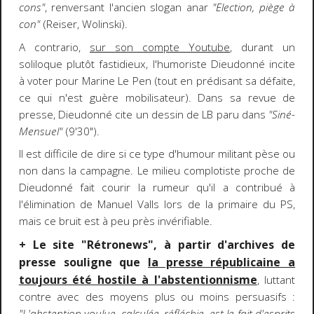
cons"
, renversant l'ancien slogan anar
"Election, piège à
con"
(Reiser, Wolinski).
A contrario,
sur son compte Youtube
, durant un
soliloque plutôt fastidieux, l'humoriste Dieudonné incite
à voter pour Marine Le Pen (tout en prédisant sa défaite,
ce qui n'est guère mobilisateur). Dans sa revue de
presse, Dieudonné cite un dessin de LB paru dans
"Siné-
Mensuel"
(9'30").
Il est difficile de dire si ce type d'humour militant pèse ou
non dans la campagne. Le milieu complotiste proche de
Dieudonné fait courir la rumeur qu'il a contribué à
l'élimination de Manuel Valls lors de la primaire du PS,
mais ce bruit est à peu près invérifiable.
+ Le site "Rétronews", à partir d'archives de
presse souligne que
la presse républicaine a
toujours été hostile à l'abstentionnisme
, luttant
contre avec des moyens plus ou moins persuasifs :
"L'abstention voulue, calculée, réfléchie, est le fait d'esprits