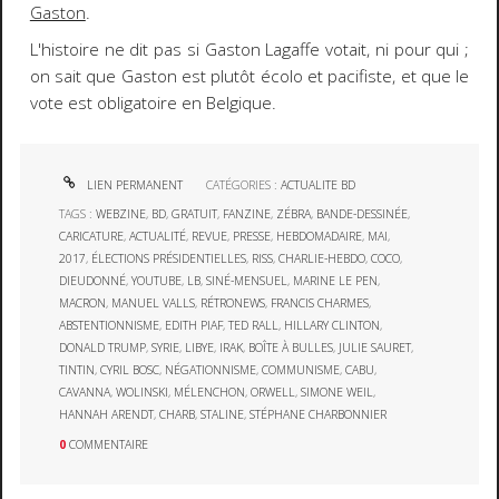
Gaston
.
L'histoire ne dit pas si Gaston Lagaffe votait, ni pour qui ;
on sait que Gaston est plutôt écolo et pacifiste, et que le
vote est obligatoire en Belgique.
LIEN PERMANENT
CATÉGORIES :
ACTUALITE BD
TAGS :
WEBZINE
,
BD
,
GRATUIT
,
FANZINE
,
ZÉBRA
,
BANDE-DESSINÉE
,
CARICATURE
,
ACTUALITÉ
,
REVUE
,
PRESSE
,
HEBDOMADAIRE
,
MAI
,
2017
,
ÉLECTIONS PRÉSIDENTIELLES
,
RISS
,
CHARLIE-HEBDO
,
COCO
,
DIEUDONNÉ
,
YOUTUBE
,
LB
,
SINÉ-MENSUEL
,
MARINE LE PEN
,
MACRON
,
MANUEL VALLS
,
RÉTRONEWS
,
FRANCIS CHARMES
,
ABSTENTIONNISME
,
EDITH PIAF
,
TED RALL
,
HILLARY CLINTON
,
DONALD TRUMP
,
SYRIE
,
LIBYE
,
IRAK
,
BOÎTE À BULLES
,
JULIE SAURET
,
TINTIN
,
CYRIL BOSC
,
NÉGATIONNISME
,
COMMUNISME
,
CABU
,
CAVANNA
,
WOLINSKI
,
MÉLENCHON
,
ORWELL
,
SIMONE WEIL
,
HANNAH ARENDT
,
CHARB
,
STALINE
,
STÉPHANE CHARBONNIER
0
COMMENTAIRE