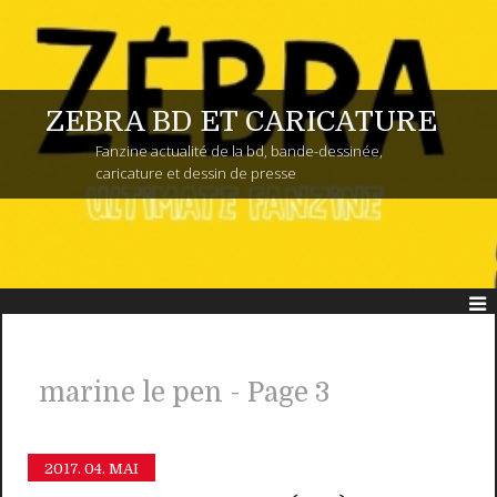
ZEBRA BD ET CARICATURE
Fanzine actualité de la bd, bande-dessinée,
caricature et dessin de presse
marine le pen - Page 3
2017.
04. MAI