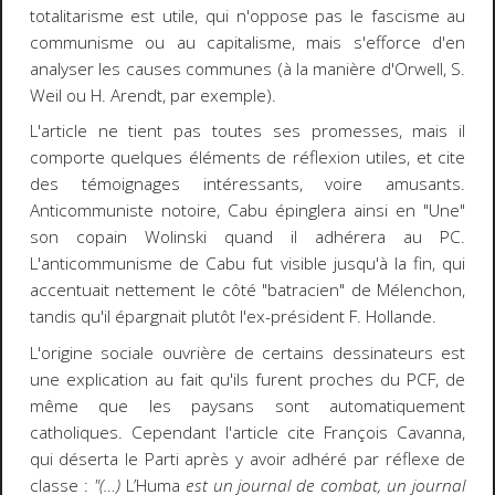
totalitarisme est utile, qui n'oppose pas le fascisme au
communisme ou au capitalisme, mais s'efforce d'en
analyser les causes communes (à la manière d'Orwell, S.
Weil ou H. Arendt, par exemple).
L'article ne tient pas toutes ses promesses, mais il
comporte quelques éléments de réflexion utiles, et cite
des témoignages intéressants, voire amusants.
Anticommuniste notoire, Cabu épinglera ainsi en "Une"
son copain Wolinski quand il adhérera au PC.
L'anticommunisme de Cabu fut visible jusqu'à la fin, qui
accentuait nettement le côté "batracien" de Mélenchon,
tandis qu'il épargnait plutôt l'ex-président F. Hollande.
L'origine sociale ouvrière de certains dessinateurs est
une explication au fait qu'ils furent proches du PCF, de
même que les paysans sont automatiquement
catholiques. Cependant l'article cite François Cavanna,
qui déserta le Parti après y avoir adhéré par réflexe de
classe :
"(…)
L’Huma
est un journal de combat, un journal