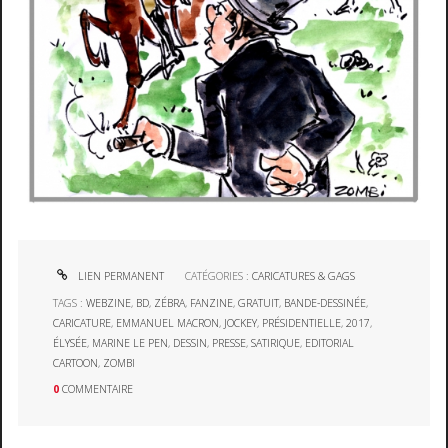
LIEN PERMANENT
CATÉGORIES :
CARICATURES & GAGS
TAGS :
WEBZINE
,
BD
,
ZÉBRA
,
FANZINE
,
GRATUIT
,
BANDE-DESSINÉE
,
CARICATURE
,
EMMANUEL MACRON
,
JOCKEY
,
PRÉSIDENTIELLE
,
2017
,
ÉLYSÉE
,
MARINE LE PEN
,
DESSIN
,
PRESSE
,
SATIRIQUE
,
EDITORIAL
CARTOON
,
ZOMBI
0
COMMENTAIRE