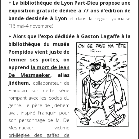
+ La bibliothèque de Lyon Part-Dieu propose
une
exposition gratuite
dédiée à 77 ans d'édition de
bande-dessinée à Lyon
et dans la région lyonnaise
(16 mai-4 novembre).
+ Alors que l'expo dédidée à Gaston Lagaffe à la
bibliothèque du musée
Pompidou vient juste de
fermer ses portes, on
apprend
la mort de Jean
De Mesmaeker
, alias
Jidéhem,
collaborateur de
Franquin sur cette série
rompant avec les codes du
genre. Le père de Jidéhem
avait inspiré Franquin pour
son personnage de M. De
Mesmaeker,
victime
privilégiée des gaffes de