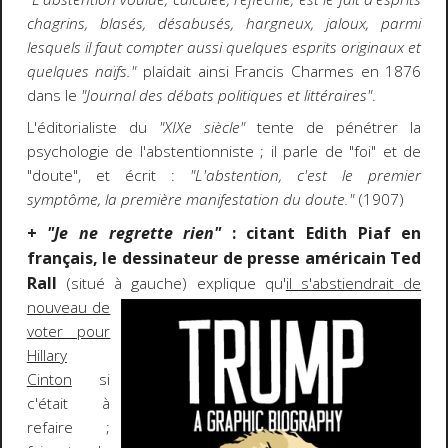
chagrins, blasés, désabusés, hargneux, jaloux, parmi
lesquels il faut compter aussi quelques esprits originaux et
quelques naïfs."
plaidait ainsi Francis Charmes en 1876
dans le
"Journal des débats politiques et littéraires"
.
L'éditorialiste du
"XIXe siècle"
tente de pénétrer la
psychologie de l'abstentionniste ; il parle de "foi" et de
"doute", et écrit :
"L'abstention, c'est le premier
symptôme, la première manifestation du doute."
(1907)
+
"Je ne regrette rien"
: citant Edith Piaf en
français, le dessinateur de presse américain Ted
Rall
(situé à
gauche) explique qu'
il s'abstiendrait de
nouveau de
voter pour
Hillary
Cinton
si
c'était à
refaire ;