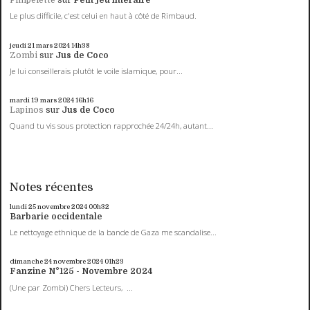
Pimpelette
sur
Petit jeu littéraire
Le plus difficile, c'est celui en haut à côté de Rimbaud.
jeudi 21
mars 2024
14h38
Zombi
sur
Jus de Coco
Je lui conseillerais plutôt le voile islamique, pour...
mardi 19
mars 2024
16h16
Lapinos
sur
Jus de Coco
Quand tu vis sous protection rapprochée 24/24h, autant...
Notes récentes
lundi 25
novembre 2024
00h32
Barbarie occidentale
Le nettoyage ethnique de la bande de Gaza me scandalise...
dimanche 24
novembre 2024
01h23
Fanzine N°125 - Novembre 2024
(Une par Zombi) Chers Lecteurs, ...