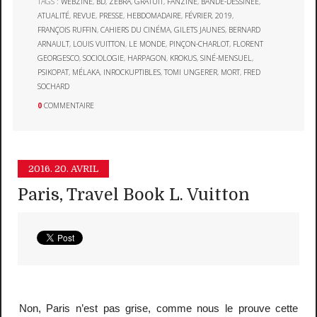
TAGS :
WEBZINE
,
BD
,
ZÉBRA
,
GRATUIT
,
FANZINE
,
BANDE-DESSINÉE
,
ATUALITÉ
,
REVUE
,
PRESSE
,
HEBDOMADAIRE
,
FÉVRIER
,
2019
,
FRANÇOIS RUFFIN
,
CAHIERS DU CINÉMA
,
GILETS JAUNES
,
BERNARD
ARNAULT
,
LOUIS VUITTON
,
LE MONDE
,
PINÇON-CHARLOT
,
FLORENT
GEORGESCO
,
SOCIOLOGIE
,
HARPAGON
,
KROKUS
,
SINÉ-MENSUEL
,
PSIKOPAT
,
MÉLAKA
,
INROCKUPTIBLES
,
TOMI UNGERER
,
MORT
,
FRED
SOCHARD
0
COMMENTAIRE
2016.
20. AVRIL
Paris, Travel Book L. Vuitton
Non, Paris n’est pas grise, comme nous le prouve cette