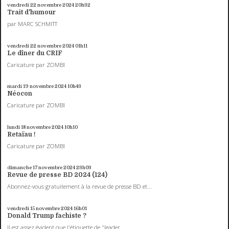
vendredi 22
novembre 2024
20h32
Trait d'humour
par MARC SCHMITT
vendredi 22
novembre 2024
01h11
Le dîner du CRIF
Caricature par ZOMBI
mardi 19
novembre 2024
10h43
Néocon
Caricature par ZOMBI
lundi 18
novembre 2024
10h10
Retaïau !
Caricature par ZOMBI
dimanche 17
novembre 2024
23h03
Revue de presse BD 2024 (124)
Abonnez-vous gratuitement à la revue de presse BD et...
vendredi 15
novembre 2024
16h01
Donald Trump fachiste ?
Il est assez évident que l'étiquette de "leader...