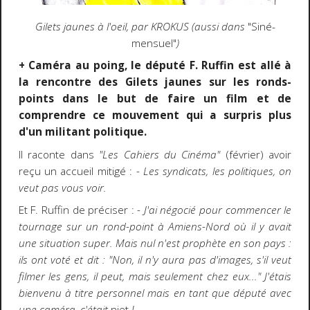
Gilets jaunes à l'oeil, par KROKUS (aussi dans
"Siné-
mensuel"
)
+ Caméra au poing, le député F. Ruffin est allé à
la rencontre des Gilets jaunes sur les ronds-
points dans le but de faire un film et de
comprendre ce mouvement qui a surpris plus
d'un militant politique.
Il raconte dans
"Les Cahiers du Cinéma"
(février) avoir
reçu un accueil mitigé :
- Les syndicats, les politiques, on
veut pas vous voir.
Et F. Ruffin de préciser :
- J'ai négocié pour commencer le
tournage sur un rond-point à Amiens-Nord où il y avait
une situation super. Mais nul n'est prophète en son pays :
ils ont voté et dit : "Non, il n'y aura pas d'images, s'il veut
filmer les gens, il peut, mais seulement chez eux..." J'étais
bienvenu à titre personnel mais en tant que député avec
une caméra, c'était
niet
!