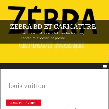
ZEBRA BD ET CARICATURE
Fanzine actualité de la bd, bande-dessinée,
caricature et dessin de presse
louis vuitton
2019.
14. FÉVRIER