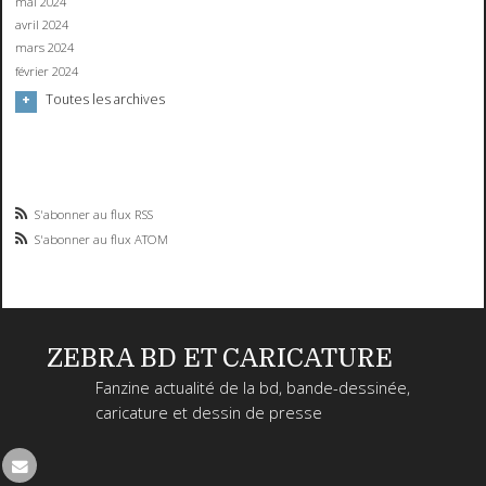
mai 2024
avril 2024
mars 2024
février 2024
Toutes les archives
S'abonner au flux RSS
S'abonner au flux ATOM
ZEBRA BD ET CARICATURE
Fanzine actualité de la bd, bande-dessinée,
caricature et dessin de presse