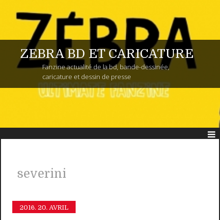
ZEBRA BD ET CARICATURE
Fanzine actualité de la bd, bande-dessinée,
caricature et dessin de presse
severini
2016.
20. AVRIL