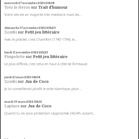
mercredi 27
novembre 2024
20h08
Toto le Héros
sur
Trait d'humour
Votre site est en majorité très médiocre mais les...
dimanche 17
novembre 2024
23h20
Zombi
sur
Petit jeu littéraire
Avec le pistolet, c'est Chamfort (1740-1794), le...
lundi 11
novembre 2024
22h23
Pimpelette
sur
Petit jeu littéraire
Le plus difficile, c'est celui en haut à côté de Rimbaud.
jeudi 21
mars 2024
14h38
Zombi
sur
Jus de Coco
Je lui conseillerais plutôt le voile islamique, pour...
mardi 19
mars 2024
16h16
Lapinos
sur
Jus de Coco
Quand tu vis sous protection rapprochée 24/24h, autant...