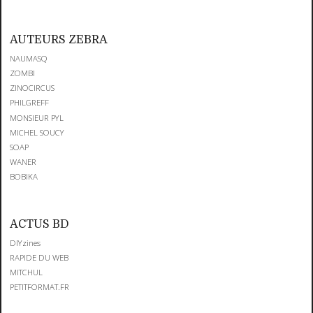
AUTEURS ZEBRA
NAUMASQ
ZOMBI
ZINOCIRCUS
PHILGREFF
MONSIEUR PYL
MICHEL SOUCY
SOAP
WANER
BOBIKA
ACTUS BD
DIYzines
RAPIDE DU WEB
MITCHUL
PETITFORMAT.FR