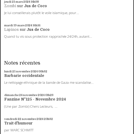
jeudi 21
mars 2024
14h38
Zombi
sur
Jus de Coco
Je lui conseillerais plutôt le voile islamique, pour...
mardi 19
mars 2024
16h16
Lapinos
sur
Jus de Coco
Quand tu vis sous protection rapprochée 24/24h, autant...
Notes récentes
lundi 25
novembre 2024
00h32
Barbarie occidentale
Le nettoyage ethnique de la bande de Gaza me scandalise...
dimanche 24
novembre 2024
01h23
Fanzine N°125 - Novembre 2024
(Une par Zombi) Chers Lecteurs, ...
vendredi 22
novembre 2024
20h32
Trait d'humour
par MARC SCHMITT