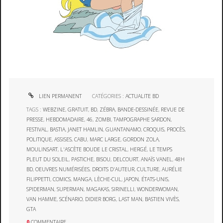
LIEN PERMANENT
CATÉGORIES :
ACTUALITE BD
TAGS :
WEBZINE
,
GRATUIT
,
BD
,
ZÉBRA
,
BANDE-DESSINÉE
,
REVUE DE
PRESSE
,
HEBDOMADAIRE
,
46
,
ZOMBI
,
TAMPOGRAPHE SARDON
,
FESTIVAL
,
BASTIA
,
JANET HAMLIN
,
GUANTANAMO
,
CROQUIS
,
PROCÈS
,
POLITIQUE
,
ASSISES
,
CABU
,
MARC LARGE
,
GORDON ZOLA
,
MOULINSART
,
L'ASCÈTE BOUDE LE CRISTAL
,
HERGÉ
,
LE TEMPS
PLEUT DU SOLEIL
,
PASTICHE
,
BISOU
,
DELCOURT
,
ANAÏS VANEL
,
48H
BD
,
OEUVRES NUMÉRISÉES
,
DROITS D'AUTEUR
,
CULTURE
,
AURÉLIE
FILIPPETTI
,
COMICS
,
MANGA
,
LÈCHE-CUL
,
JAPON
,
ÉTATS-UNIS
,
SPIDERMAN
,
SUPERMAN
,
MAGAKAS
,
SIRINELLI
,
WONDERWOMAN
,
VAN HAMME
,
SCÉNARIO
,
DIDIER BORG
,
LAST MAN
,
BASTIEN VIVÈS
,
GTA
0
COMMENTAIRE