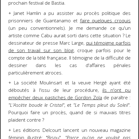
prochain festival de Bastia.
+ Janet Hamlin a pu assister au procès politique des
prisonniers de Guantanamo et
faire quelques croquis
(un peu conventionnels). Je me demande ce qu'un
artiste comme Cabu aurait sorti dans cette situation ? Le
dessinateur de presse Marc Large,
qui témoigne parfois
de son travail sur son blog
, croque parfois pour le
compte de la télé française. Il témoigne de la difficulté de
dessiner dans les cas d'affaires pénales
particulièrement atroces.
+ La société Moulinsart et la veuve Hergé ayant été
déboutés à l'issu de leur procédure,
ils n'ont pu
empêcher deux pastiches de Gordon Zola
de paraître :
"L'Ascète boude le Cristal"
, et
"Le Temps pleut du Soleil"
.
Pourquoi faire un procès, quand de si mauvais titres
plaident contre ?
+ Les éditions Delcourt lancent un nouveau magazine
féminin illustré:
"Bisou"
.
"Parce qu'on ne voulait pas