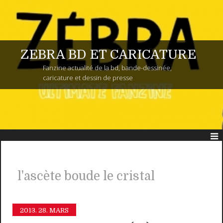
ZEBRA BD ET CARICATURE
Fanzine actualité de la bd, bande-dessinée,
caricature et dessin de presse
l'ascète boude le cristal
2013.
28. MARS