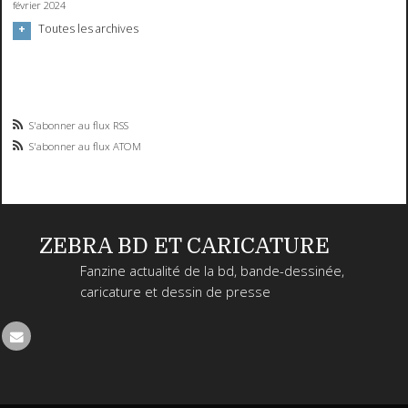
février 2024
Toutes les archives
S'abonner au flux RSS
S'abonner au flux ATOM
ZEBRA BD ET CARICATURE
Fanzine actualité de la bd, bande-dessinée,
caricature et dessin de presse