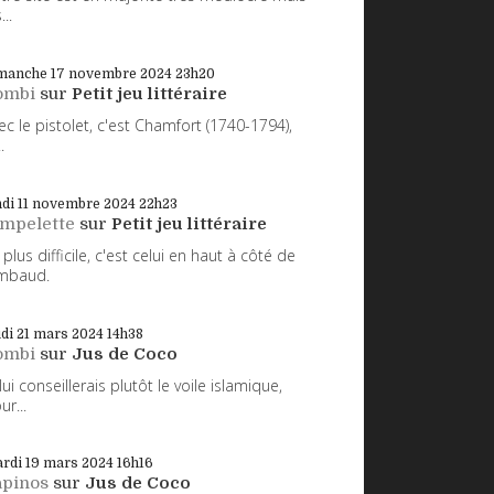
...
manche 17
novembre 2024
23h20
ombi
sur
Petit jeu littéraire
ec le pistolet, c'est Chamfort (1740-1794),
.
di 11
novembre 2024
22h23
impelette
sur
Petit jeu littéraire
 plus difficile, c'est celui en haut à côté de
mbaud.
udi 21
mars 2024
14h38
ombi
sur
Jus de Coco
 lui conseillerais plutôt le voile islamique,
ur...
rdi 19
mars 2024
16h16
apinos
sur
Jus de Coco