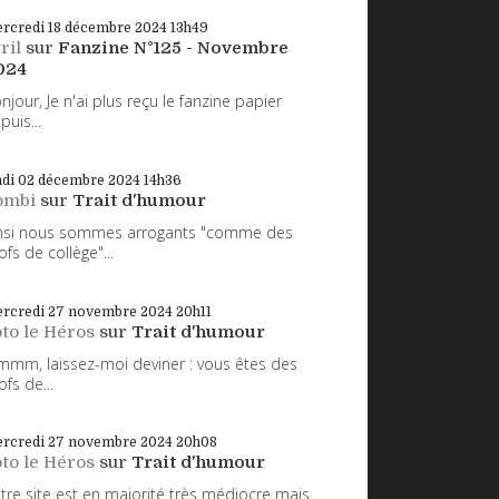
rcredi 18
décembre 2024
13h49
ril
sur
Fanzine N°125 - Novembre
024
njour, Je n'ai plus reçu le fanzine papier
puis...
ndi 02
décembre 2024
14h36
ombi
sur
Trait d'humour
nsi nous sommes arrogants "comme des
ofs de collège"...
rcredi 27
novembre 2024
20h11
to le Héros
sur
Trait d'humour
mm, laissez-moi deviner : vous êtes des
ofs de...
rcredi 27
novembre 2024
20h08
to le Héros
sur
Trait d'humour
tre site est en majorité très médiocre mais