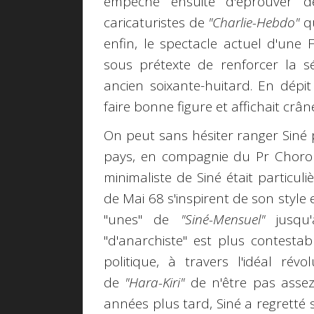
empêché ensuite d'éprouver de
caricaturistes de
"Charlie-Hebdo"
qu
enfin, le spectacle actuel d'une 
sous prétexte de renforcer la s
ancien soixante-huitard. En dépit
faire bonne figure et affichait crân
On peut sans hésiter ranger Siné 
pays, en compagnie du Pr Choron
minimaliste de Siné était particul
de Mai 68 s'inspirent de son style 
"unes" de
"Siné-Mensuel"
jusqu
"d'anarchiste" est plus contestab
politique, à travers l'idéal révo
de
"Hara-Kiri"
de n'être pas assez
années plus tard, Siné a regretté