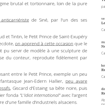
ime brutal et tortionnaire, loin de la pure
pa
anticarriériste
de Siné, par l'un des ses
ve
L
Ca
 et Tintin, le Petit Prince de Saint-Exupéry
necdote,
on apprend à cette occasion
que le
ma
N
it pu servir de modèle à une sculpture de
Ca
se du conteur, reproduite fidèlement par
lu
Re
ant entre le Petit Prince, exemple un peu
Ca
 fantasque Jean-Edern Hallier,
peu avare
essifs
, Giscard d'Estaing sa bête noire, puis
di
R
lier fonda
"L'Idiot international"
avec l'argent
Ab
re d'une famille d'industriels alsaciens.
pr