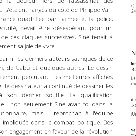
 la douleur lors de l'assassinat des
Qu
i s'étaient rangés du côté de Philippe Val ;
24
France quadrillée par l'armée et la police,
écurité, devait être désespérant pour un
 de ces claques successives, Siné tenait à
ement sa joie de vivre.
N
parmi les derniers auteurs satiriques de ce
lu
, de Cabu et quelques autres. Le dessin
B
ièrement percutant ; les meilleures affiches
Le
me
et le dessinateur a continué de dessiner les
'à son dernier souffle. La qualification
di
le : non seulement Siné avait foi dans la
F
lutionnaire, mais il reprochait à l'équipe
(U
 impliquée dans le combat politique. Des
 son engagement en faveur de la révolution
ve
T