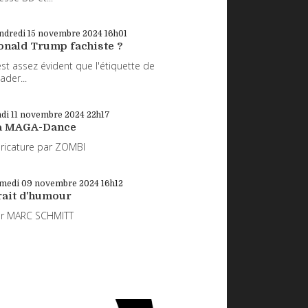
ndredi 15
novembre 2024
16h01
onald Trump fachiste ?
 est assez évident que l'étiquette de
eader...
di 11
novembre 2024
22h17
a MAGA-Dance
ricature par ZOMBI
medi 09
novembre 2024
16h12
rait d'humour
ar MARC SCHMITT