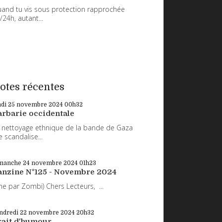
and tu vis sous protection rapprochée
/24h, autant...
otes récentes
ndi 25
novembre 2024
00h32
arbarie occidentale
 nettoyage ethnique de la bande de Gaza
 scandalise...
manche 24
novembre 2024
01h23
anzine N°125 - Novembre 2024
ne par Zombi) Chers Lecteurs, ...
ndredi 22
novembre 2024
20h32
rait d'humour