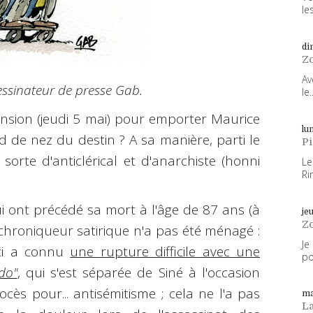
les
di
Z
Av
essinateur de presse Gab.
le..
cension (jeudi 5 mai) pour emporter Maurice
lun
ied de nez du destin ? A sa manière, parti le
P
sorte d'anticlérical et d'anarchiste (honni
Le
Ri
 ont précédé sa mort à l'âge de 87 ans (à
je
Z
t chroniqueur satirique n'a pas été ménagé :
Je
i-ci a connu
une rupture difficile avec une
po
do"
, qui s'est séparée de Siné à l'occasion
cès pour... antisémitisme ; cela ne l'a pas
ma
L