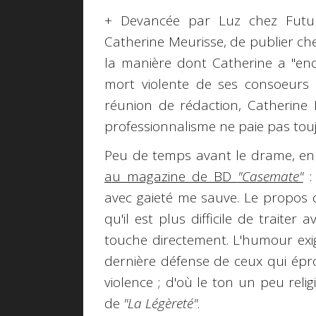
+ Devancée par Luz chez Futuro
Catherine Meurisse, de publier c
la manière dont Catherine a "enca
mort violente de ses consoeurs
réunion de rédaction, Catherine M
professionnalisme ne paie pas touj
Peu de temps avant le drame, en 
au magazine de BD
"Casemate"
:
avec gaieté me sauve. Le propos
qu'il est plus difficile de traiter
touche directement. L'humour exig
dernière défense de ceux qui épro
violence ; d'où le ton un peu rel
de
"La Légèreté"
.