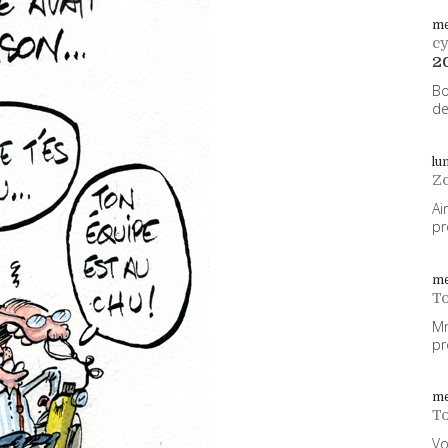
me
cy
2
Bo
de
lu
Z
Ai
pr
me
To
Mm
pr
me
To
Vo