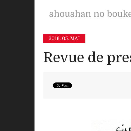
shoushan no bouk
2016.
05. MAI
Revue de pre