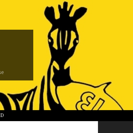
se
BD