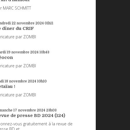
r MARC SCHMITT
ndredi 22
novembre 2024
01h11
e dîner du CRIF
ricature par ZOMBI
rdi 19
novembre 2024
10h43
éocon
ricature par ZOMBI
ndi 18
novembre 2024
10h10
taïau !
ricature par ZOMBI
manche 17
novembre 2024
23h03
evue de presse BD 2024 (124)
onnez-vous gratuitement à la revue de
esse BD et...