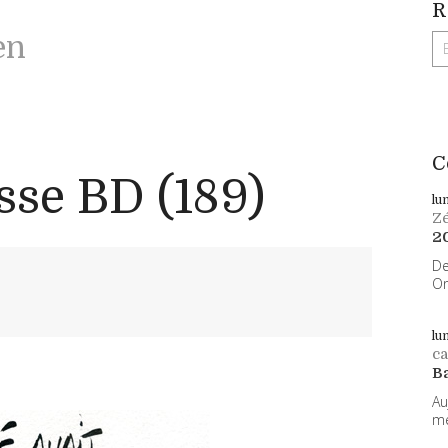
R
en
C
sse BD (189)
lu
Z
2
De
On
lu
ca
B
Au
me