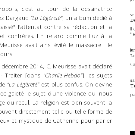
polis, c'est au tour de la dessinatrice
ve
hez Dargaud
"La Légèreté"
, un album dédié à
D
issé" l'attentat contre sa rédaction et la
Il
"l
 et confrères. En retard comme Luz à la
eurisse avait ainsi évité le massacre ; le
lun
ours.
L
Ca
décembre 2014, C. Meurisse avait déclaré
 - Traiter [dans
"Charlie-Hebdo"
] les sujets
sa
 de
"La Légèreté"
est plus confus. On devine
T
 avec gaieté le sujet d'une violence qui nous
p
e du recul. La religion est bien souvent la
uvent directement telle ou telle forme de
igieux et mystique de Catherine pour parler