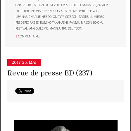
CARICATURE
,
ACTUALITÉ
,
REVUE
,
PRESSE
,
HEBDOMADAIRE
,
JANVIER
,
2019
,
BHL
,
BERNARD-HENRI LÉVY
,
FACHISME
,
PHILIPPE VAL
,
LÉVINAS
,
CHARLIE-HEBDO
,
ONFRAY
,
CICÉRON
,
TACITE
,
LUMIÈRES
,
FRÉDÉRIC PAGÈS
,
RUMIKO TAKAHASHI
,
RANMA
,
MAISON IKKOKU
,
FESTIVAL
,
ANGOULÊME
,
MANGA
,
TF1
,
DELITOON
5
COMMENTAIRES
2017.
25. MAI
Revue de presse BD (237)