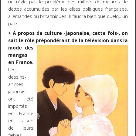
ne règle pas le problème des milliers de milliards de
dettes accumulées par les élites politiques françaises,
allemandes ou britanniques. Il faudra bien que quelqu'un
paie.
+ A propos de culture -japonaise, cette fois-, on
sait le rôle prépondérant de la télévision dans la
mode
des
mangas
en France.
Les
dessins-
animés
japonais
ont été
importés
en France
en raison
de leurs
faibles