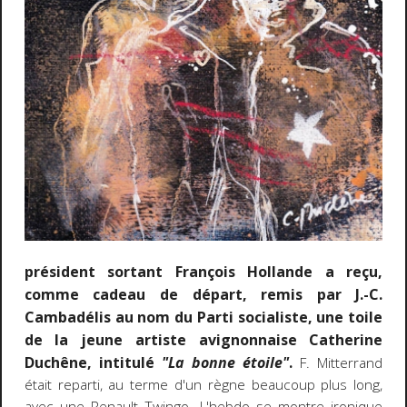
président sortant François Hollande a reçu,
comme cadeau de départ, remis par J.-C.
Cambadélis au nom du Parti socialiste, une toile
de la jeune artiste avignonnaise Catherine
Duchêne, intitulé
"La bonne étoile"
.
F. Mitterrand
était reparti, au terme d'un règne beaucoup plus long,
avec une Renault Twingo. L'hebdo se montre ironique