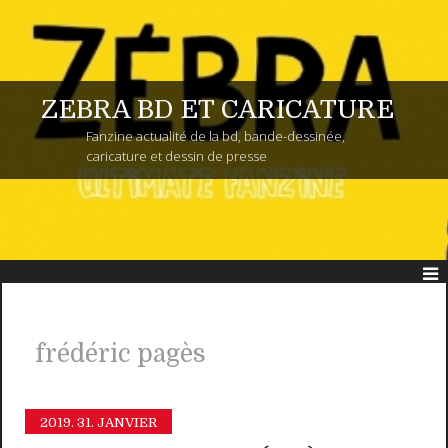
ZEBRA BD ET CARICATURE
Fanzine actualité de la bd, bande-dessinée,
caricature et dessin de presse
frédéric pagès
2019.
31. JANVIER