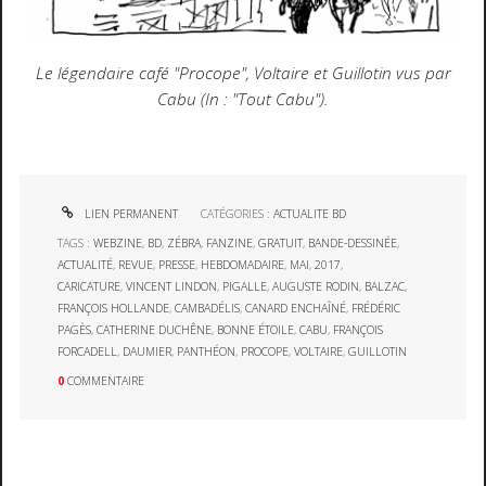
Le légendaire café "Procope", Voltaire et Guillotin vus par
Cabu (In : "Tout Cabu").
LIEN PERMANENT
CATÉGORIES :
ACTUALITE BD
TAGS :
WEBZINE
,
BD
,
ZÉBRA
,
FANZINE
,
GRATUIT
,
BANDE-DESSINÉE
,
ACTUALITÉ
,
REVUE
,
PRESSE
,
HEBDOMADAIRE
,
MAI
,
2017
,
CARICATURE
,
VINCENT LINDON
,
PIGALLE
,
AUGUSTE RODIN
,
BALZAC
,
FRANÇOIS HOLLANDE
,
CAMBADÉLIS
,
CANARD ENCHAÎNÉ
,
FRÉDÉRIC
PAGÈS
,
CATHERINE DUCHÊNE
,
BONNE ÉTOILE
,
CABU
,
FRANÇOIS
FORCADELL
,
DAUMIER
,
PANTHÉON
,
PROCOPE
,
VOLTAIRE
,
GUILLOTIN
0
COMMENTAIRE