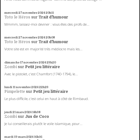
mercredi 27
novembre 2024
20h11
Toto le Héros
sur
Trait d'humour
Mmmm, laissez-moi deviner : vous êtes des profs de...
mercredi 27
novembre 2024
20h08
Toto le Héros
sur
Trait d'humour
Votre site est en majorité très médiocre mais les...
dimanche 17
novembre 2024
23h20
Zombi
sur
Petit jeu littéraire
Avec le pistolet, c'est Chamfort (1740-1794), le...
lundi 11
novembre 2024
22h23
Pimpelette
sur
Petit jeu littéraire
Le plus difficile, c'est celui en haut à côté de Rimbaud.
jeudi 21
mars 2024
14h38
Zombi
sur
Jus de Coco
Je lui conseillerais plutôt le voile islamique, pour...
mardi 19
mars 2024
16h16