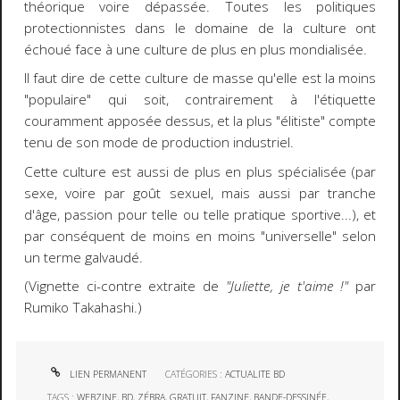
théorique voire dépassée. Toutes les politiques
protectionnistes dans le domaine de la culture ont
échoué face à une culture de plus en plus mondialisée.
Il faut dire de cette culture de masse qu'elle est la moins
"populaire" qui soit, contrairement à l'étiquette
couramment apposée dessus, et la plus "élitiste" compte
tenu de son mode de production industriel.
Cette culture est aussi de plus en plus spécialisée (par
sexe, voire par goût sexuel, mais aussi par tranche
d'âge, passion pour telle ou telle pratique sportive...), et
par conséquent de moins en moins "universelle" selon
un terme galvaudé.
(Vignette ci-contre extraite de
"Juliette, je t'aime !"
par
Rumiko Takahashi.)
LIEN PERMANENT
CATÉGORIES :
ACTUALITE BD
TAGS :
WEBZINE
,
BD
,
ZÉBRA
,
GRATUIT
,
FANZINE
,
BANDE-DESSINÉE
,