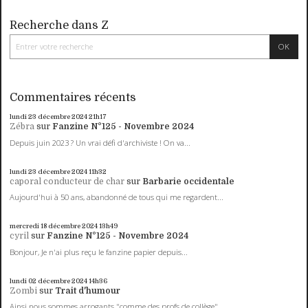
Recherche dans Z
Commentaires récents
lundi 23
décembre 2024
21h17
Zébra
sur
Fanzine N°125 - Novembre 2024
Depuis juin 2023 ? Un vrai défi d'archiviste ! On va...
lundi 23
décembre 2024
11h32
caporal conducteur de char
sur
Barbarie occidentale
Aujourd'hui à 50 ans, abandonné de tous qui me regardent...
mercredi 18
décembre 2024
13h49
cyril
sur
Fanzine N°125 - Novembre 2024
Bonjour, Je n'ai plus reçu le fanzine papier depuis...
lundi 02
décembre 2024
14h36
Zombi
sur
Trait d'humour
Ainsi nous sommes arrogants "comme des profs de collège"...