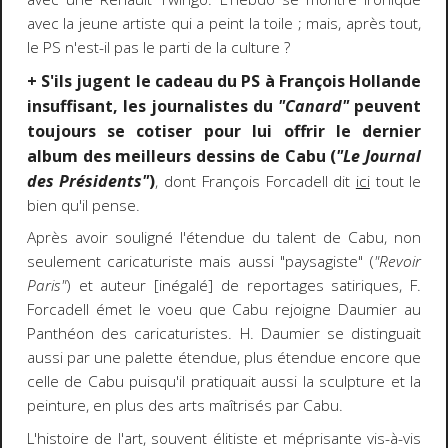
avec la jeune artiste qui a peint la toile ; mais, après tout,
le PS n'est-il pas le parti de la culture ?
+ S'ils jugent le cadeau du PS à François Hollande
insuffisant, les journalistes du
"Canard"
peuvent
toujours se cotiser pour lui offrir le dernier
album des meilleurs dessins de Cabu (
"Le Journal
des Présidents"
)
, dont François Forcadell dit
ici
tout le
bien qu'il pense.
Après avoir souligné l'étendue du talent de Cabu, non
seulement caricaturiste mais aussi "paysagiste" (
"Revoir
Paris"
) et auteur [inégalé] de reportages satiriques, F.
Forcadell émet le voeu que Cabu rejoigne Daumier au
Panthéon des caricaturistes. H. Daumier se distinguait
aussi par une palette étendue, plus étendue encore que
celle de Cabu puisqu'il pratiquait aussi la sculpture et la
peinture, en plus des arts maîtrisés par Cabu.
L'histoire de l'art, souvent élitiste et méprisante vis-à-vis