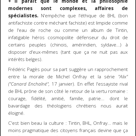
+ Il paraît que le monde et la philosophie
modernes sont complexes, affaires de
spécialistes.
N'empêche que l'éthique de BHL (bon
antifachiste contre méchant fachiste) est limpide comme
de l'eau de roche ou comme un album de Tintin,
infatigable héros cosmopolite défenseur du droit de
certains peuples (chinois, amérindien, syldave...) à
disposer d'eux-mêmes (tant que ça ne nuit pas aux
intérêts belges).
Frédéric Pagès pour sa part suggère un rapprochement
entre la morale de Michel Onfray et la série
"Alix"
("Canard Enchaîné",
17 janvier). En effet l'essayiste rival
de BHL prône de son côté le retour de la vertu romaine :
courage, fidélité, amitié, famille, patrie... dont le
bavardage des théologiens chrétiens nous aurait
éloigné.
C'est bien beau la culture : Tintin, BHL, Onfray... mais le
moins pragmatique des citoyens français devine que ça