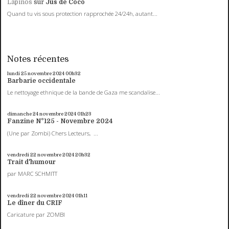
Lapinos
sur
Jus de Coco
Quand tu vis sous protection rapprochée 24/24h, autant...
Notes récentes
lundi 25
novembre 2024
00h32
Barbarie occidentale
Le nettoyage ethnique de la bande de Gaza me scandalise...
dimanche 24
novembre 2024
01h23
Fanzine N°125 - Novembre 2024
(Une par Zombi) Chers Lecteurs, ...
vendredi 22
novembre 2024
20h32
Trait d'humour
par MARC SCHMITT
vendredi 22
novembre 2024
01h11
Le dîner du CRIF
Caricature par ZOMBI