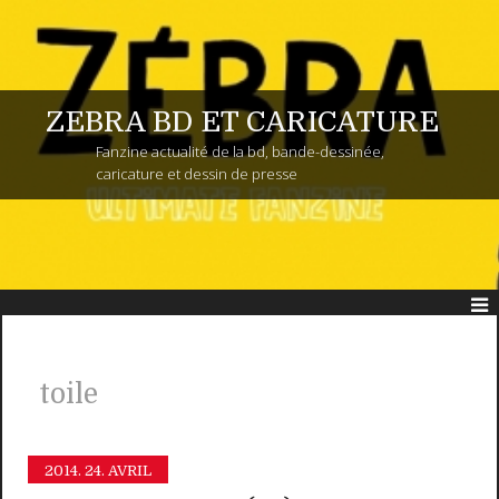
ZEBRA BD ET CARICATURE
Fanzine actualité de la bd, bande-dessinée,
caricature et dessin de presse
toile
2014.
24. AVRIL