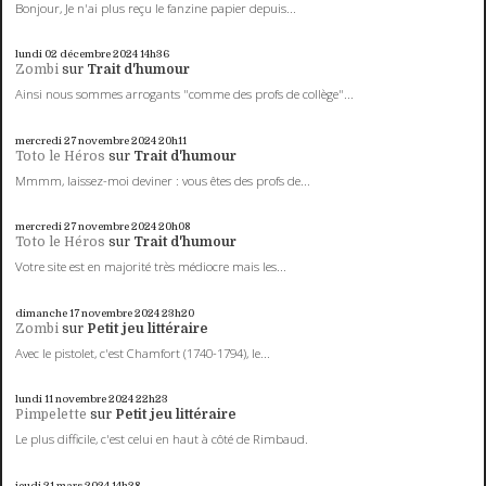
Bonjour, Je n'ai plus reçu le fanzine papier depuis...
lundi 02
décembre 2024
14h36
Zombi
sur
Trait d'humour
Ainsi nous sommes arrogants "comme des profs de collège"...
mercredi 27
novembre 2024
20h11
Toto le Héros
sur
Trait d'humour
Mmmm, laissez-moi deviner : vous êtes des profs de...
mercredi 27
novembre 2024
20h08
Toto le Héros
sur
Trait d'humour
Votre site est en majorité très médiocre mais les...
dimanche 17
novembre 2024
23h20
Zombi
sur
Petit jeu littéraire
Avec le pistolet, c'est Chamfort (1740-1794), le...
lundi 11
novembre 2024
22h23
Pimpelette
sur
Petit jeu littéraire
Le plus difficile, c'est celui en haut à côté de Rimbaud.
jeudi 21
mars 2024
14h38