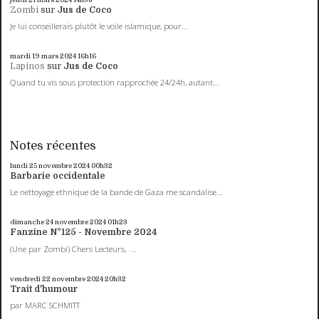
Zombi
sur
Jus de Coco
Je lui conseillerais plutôt le voile islamique, pour...
mardi 19
mars 2024
16h16
Lapinos
sur
Jus de Coco
Quand tu vis sous protection rapprochée 24/24h, autant...
Notes récentes
lundi 25
novembre 2024
00h32
Barbarie occidentale
Le nettoyage ethnique de la bande de Gaza me scandalise...
dimanche 24
novembre 2024
01h23
Fanzine N°125 - Novembre 2024
(Une par Zombi) Chers Lecteurs, ...
vendredi 22
novembre 2024
20h32
Trait d'humour
par MARC SCHMITT