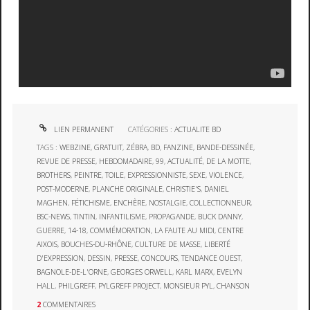
LIEN PERMANENT
CATÉGORIES :
ACTUALITE BD
TAGS :
WEBZINE
,
GRATUIT
,
ZÉBRA
,
BD
,
FANZINE
,
BANDE-DESSINÉE
,
REVUE DE PRESSE
,
HEBDOMADAIRE
,
99
,
ACTUALITÉ
,
DE LA MOTTE
,
BROTHERS
,
PEINTRE
,
TOILE
,
EXPRESSIONNISTE
,
SEXE
,
VIOLENCE
,
POST-MODERNE
,
PLANCHE ORIGINALE
,
CHRISTIE'S
,
DANIEL
MAGHEN
,
FÉTICHISME
,
ENCHÈRE
,
NOSTALGIE
,
COLLECTIONNEUR
,
BSC-NEWS
,
TINTIN
,
INFANTILISME
,
PROPAGANDE
,
BUCK DANNY
,
GUERRE
,
14-18
,
COMMÉMORATION
,
LA FAUTE AU MIDI
,
CENTRE
AIXOIS
,
BOUCHES-DU-RHÔNE
,
CULTURE DE MASSE
,
LIBERTÉ
D'EXPRESSION
,
DESSIN
,
PRESSE
,
CONCOURS
,
TENDANCE OUEST
,
BAGNOLE-DE-L'ORNE
,
GEORGES ORWELL
,
KARL MARX
,
EVELYN
HALL
,
PHILGREFF
,
PYLGREFF PROJECT
,
MONSIEUR PYL
,
CHANSON
2
COMMENTAIRES