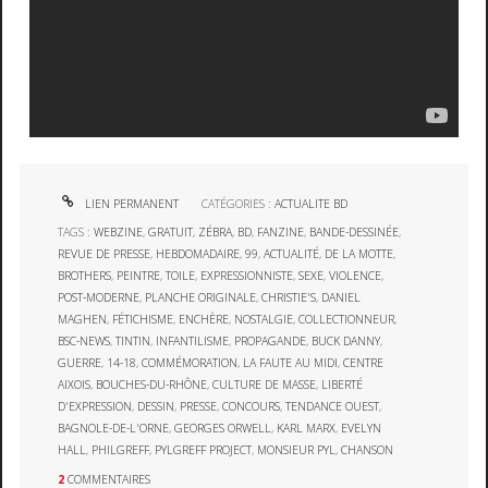
LIEN PERMANENT
CATÉGORIES :
ACTUALITE BD
TAGS :
WEBZINE
,
GRATUIT
,
ZÉBRA
,
BD
,
FANZINE
,
BANDE-DESSINÉE
,
REVUE DE PRESSE
,
HEBDOMADAIRE
,
99
,
ACTUALITÉ
,
DE LA MOTTE
,
BROTHERS
,
PEINTRE
,
TOILE
,
EXPRESSIONNISTE
,
SEXE
,
VIOLENCE
,
POST-MODERNE
,
PLANCHE ORIGINALE
,
CHRISTIE'S
,
DANIEL
MAGHEN
,
FÉTICHISME
,
ENCHÈRE
,
NOSTALGIE
,
COLLECTIONNEUR
,
BSC-NEWS
,
TINTIN
,
INFANTILISME
,
PROPAGANDE
,
BUCK DANNY
,
GUERRE
,
14-18
,
COMMÉMORATION
,
LA FAUTE AU MIDI
,
CENTRE
AIXOIS
,
BOUCHES-DU-RHÔNE
,
CULTURE DE MASSE
,
LIBERTÉ
D'EXPRESSION
,
DESSIN
,
PRESSE
,
CONCOURS
,
TENDANCE OUEST
,
BAGNOLE-DE-L'ORNE
,
GEORGES ORWELL
,
KARL MARX
,
EVELYN
HALL
,
PHILGREFF
,
PYLGREFF PROJECT
,
MONSIEUR PYL
,
CHANSON
2
COMMENTAIRES