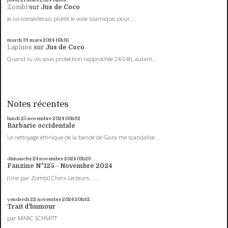
Zombi
sur
Jus de Coco
Je lui conseillerais plutôt le voile islamique, pour...
mardi 19
mars 2024
16h16
Lapinos
sur
Jus de Coco
Quand tu vis sous protection rapprochée 24/24h, autant...
Notes récentes
lundi 25
novembre 2024
00h32
Barbarie occidentale
Le nettoyage ethnique de la bande de Gaza me scandalise...
dimanche 24
novembre 2024
01h23
Fanzine N°125 - Novembre 2024
(Une par Zombi) Chers Lecteurs, ...
vendredi 22
novembre 2024
20h32
Trait d'humour
par MARC SCHMITT