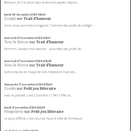
Bonjour, Je n'ai plus reçu le fanzine papier depuis...
lundi 02
décembre 2024
14h36
Zombi
sur
Trait d'humour
Ainsi nous sommes arrogants "comme des profs de collège"...
mercredi 27
novembre 2024
20h11
Toto le Héros
sur
Trait d'humour
Mmmm, laissez-moi deviner : vous êtes des profs de...
mercredi 27
novembre 2024
20h08
Toto le Héros
sur
Trait d'humour
Votre site est en majorité très médiocre mais les...
dimanche 17
novembre 2024
23h20
Zombi
sur
Petit jeu littéraire
Avec le pistolet, c'est Chamfort (1740-1794), le...
lundi 11
novembre 2024
22h23
Pimpelette
sur
Petit jeu littéraire
Le plus difficile, c'est celui en haut à côté de Rimbaud.
jeudi 21
mars 2024
14h38