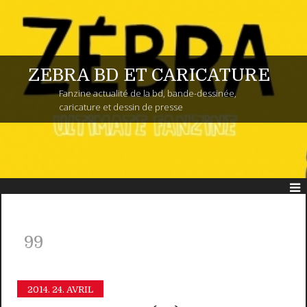
ZEBRA BD ET CARICATURE
Fanzine actualité de la bd, bande-dessinée,
caricature et dessin de presse
99
2014.
24. AVRIL