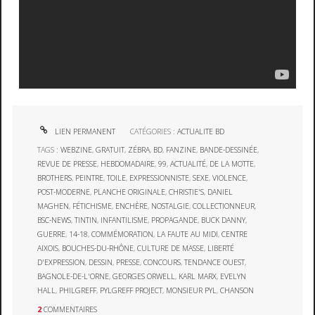
LIEN PERMANENT
CATÉGORIES :
ACTUALITE BD
TAGS :
WEBZINE
,
GRATUIT
,
ZÉBRA
,
BD
,
FANZINE
,
BANDE-DESSINÉE
,
REVUE DE PRESSE
,
HEBDOMADAIRE
,
99
,
ACTUALITÉ
,
DE LA MOTTE
,
BROTHERS
,
PEINTRE
,
TOILE
,
EXPRESSIONNISTE
,
SEXE
,
VIOLENCE
,
POST-MODERNE
,
PLANCHE ORIGINALE
,
CHRISTIE'S
,
DANIEL
MAGHEN
,
FÉTICHISME
,
ENCHÈRE
,
NOSTALGIE
,
COLLECTIONNEUR
,
BSC-NEWS
,
TINTIN
,
INFANTILISME
,
PROPAGANDE
,
BUCK DANNY
,
GUERRE
,
14-18
,
COMMÉMORATION
,
LA FAUTE AU MIDI
,
CENTRE
AIXOIS
,
BOUCHES-DU-RHÔNE
,
CULTURE DE MASSE
,
LIBERTÉ
D'EXPRESSION
,
DESSIN
,
PRESSE
,
CONCOURS
,
TENDANCE OUEST
,
BAGNOLE-DE-L'ORNE
,
GEORGES ORWELL
,
KARL MARX
,
EVELYN
HALL
,
PHILGREFF
,
PYLGREFF PROJECT
,
MONSIEUR PYL
,
CHANSON
2
COMMENTAIRES