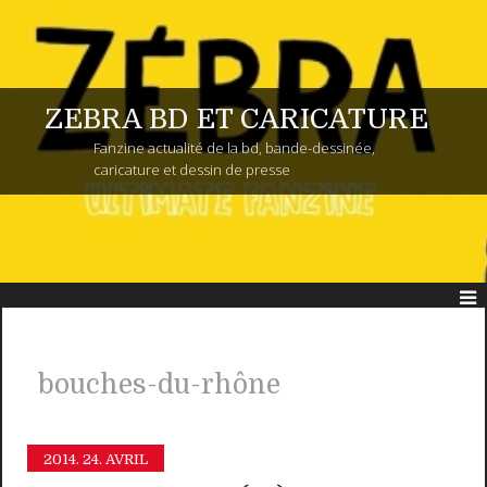
ZEBRA BD ET CARICATURE
Fanzine actualité de la bd, bande-dessinée,
caricature et dessin de presse
bouches-du-rhône
2014.
24. AVRIL