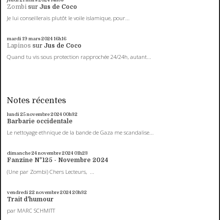
Zombi
sur
Jus de Coco
Je lui conseillerais plutôt le voile islamique, pour...
mardi 19
mars 2024
16h16
Lapinos
sur
Jus de Coco
Quand tu vis sous protection rapprochée 24/24h, autant...
Notes récentes
lundi 25
novembre 2024
00h32
Barbarie occidentale
Le nettoyage ethnique de la bande de Gaza me scandalise...
dimanche 24
novembre 2024
01h23
Fanzine N°125 - Novembre 2024
(Une par Zombi) Chers Lecteurs, ...
vendredi 22
novembre 2024
20h32
Trait d'humour
par MARC SCHMITT