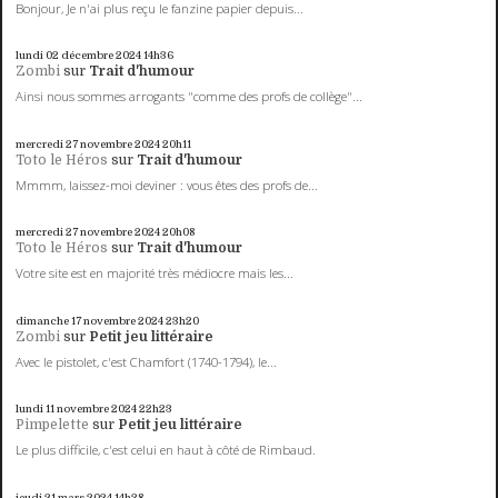
Bonjour, Je n'ai plus reçu le fanzine papier depuis...
lundi 02
décembre 2024
14h36
Zombi
sur
Trait d'humour
Ainsi nous sommes arrogants "comme des profs de collège"...
mercredi 27
novembre 2024
20h11
Toto le Héros
sur
Trait d'humour
Mmmm, laissez-moi deviner : vous êtes des profs de...
mercredi 27
novembre 2024
20h08
Toto le Héros
sur
Trait d'humour
Votre site est en majorité très médiocre mais les...
dimanche 17
novembre 2024
23h20
Zombi
sur
Petit jeu littéraire
Avec le pistolet, c'est Chamfort (1740-1794), le...
lundi 11
novembre 2024
22h23
Pimpelette
sur
Petit jeu littéraire
Le plus difficile, c'est celui en haut à côté de Rimbaud.
jeudi 21
mars 2024
14h38